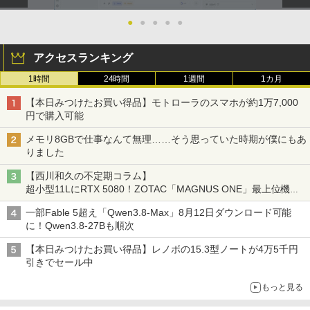
●
●
●
●
●
アクセスランキング
1時間
24時間
1週間
1カ月
【本日みつけたお買い得品】モトローラのスマホが約1万7,000
円で購入可能
メモリ8GBで仕事なんて無理……そう思っていた時期が僕にもあ
りました
【西川和久の不定期コラム】
超小型11LにRTX 5080！ZOTAC「MAGNUS ONE」最上位機の
実力を探る
一部Fable 5超え「Qwen3.8-Max」8月12日ダウンロード可能
に！Qwen3.8-27Bも順次
【本日みつけたお買い得品】レノボの15.3型ノートが4万5千円
引きでセール中
もっと見る