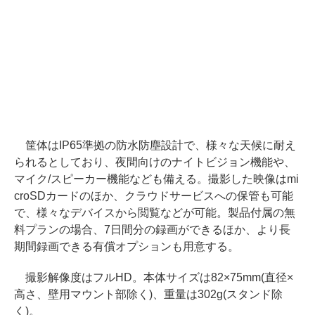
筐体はIP65準拠の防水防塵設計で、様々な天候に耐え
られるとしており、夜間向けのナイトビジョン機能や、
マイク/スピーカー機能なども備える。撮影した映像はmi
croSDカードのほか、クラウドサービスへの保管も可能
で、様々なデバイスから閲覧などが可能。製品付属の無
料プランの場合、7日間分の録画ができるほか、より長
期間録画できる有償オプションも用意する。
撮影解像度はフルHD。本体サイズは82×75mm(直径×
高さ、壁用マウント部除く)、重量は302g(スタンド除
く)。