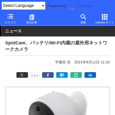
Powered by
Translate
PC Watch
半導体/周辺機器
アクセサリ
Webカメラ
カテゴリ
過去記事
検索
Impressサイト
ニュース
SpotCam、バッテリ/Wi-Fi内蔵の屋外用ネットワ
ークカメラ
宇都宮 充
2021年8月11日 11:02
リスト