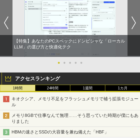
【特集】あなたのPCスペックにドンピシャな「ローカル
LLM」の選び方と快適化テク
●
●
●
●
●
アクセスランキング
1時間
24時間
1週間
1カ月
キオクシア、メモリ不足をフラッシュメモリで補う拡張モジュー
ル
メモリ8GBで仕事なんて無理……そう思っていた時期が僕にもあ
りました
HBMの速さとSSDの大容量を兼ね備えた「HBF」