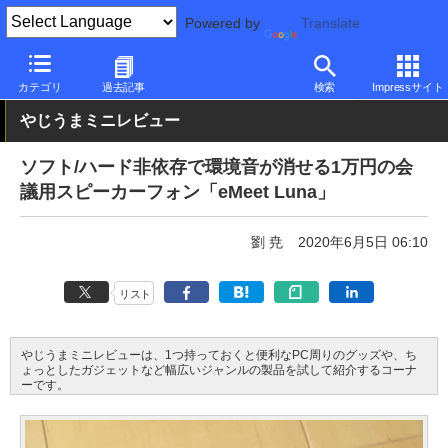
Powered by
Translate
PC Watch
半導体/周辺機器
アクセサリ
その他
カテゴリ
過去記事
検索
Impressサイト
やじうまミニレビュー
ソフト/ハード非依存で環境音が消せる1万円の会
議用スピーカーフォン「eMeet Luna」
劉 尭
2020年6月5日 06:10
リスト
やじうまミニレビューは、1つ持っておくと便利なPC周りのグッズや、ち
ょっとしたガジェットなど幅広いジャンルの製品を試して紹介するコーナ
ーです。