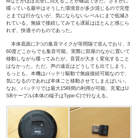
Mなどがほぼ完全に消えることが確認できた。さすがに
喋っている最中はそうした環境音が多少混じるので完璧
とまでは行かないが、気にならないレベルにまで低減さ
れている。無線で接続してみても遅延はほとんど感じら
れず、快適そのものであった。
本体底面に3つの集音マイクが等間隔で並んでおり、3
60度どこからでも集音可能。実際に部屋のなかに置いて
移動しながら喋ってみたが、音質が大きく変化すること
はなかった。ただ、声の遠近はどうしても出てしまう。
もっとも、本機はバッテリ駆動で無線接続可能なので、
気になるのであれば本体ごと移動させてしまえばいい。
なお、バッテリでは最大15時間の利用が可能。充電はU
SBケーブル(本体の端子はType-C)で行なえる。