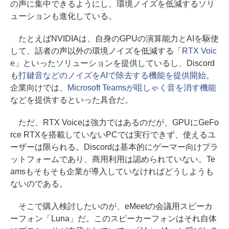
の声に集中できるようにし、環境ノイズを低減するソリ
ューションも進化している。
たとえばNVIDIAは、自身のGPUの演算能力とAIを駆使
して、話者の声以外の環境ノイズを低減する「
RTX Voic
e
」といったソリューションを提供しているし、Discord
も
打鍵音などのノイズをAIで除去する機能を提供開始
。
企業向けでは、
Microsoft Teamsが咀しゃく音を消す機能
などを提供するといった具合だ。
ただ、RTX Voiceは強力ではあるのだが、GPUにGeFo
rce RTXを搭載していないPCでは実行できず、使えるユ
ーザーは限られる。Discordは基本的にゲーマー向けプラ
ットフォームであり、商用利用は認められていない。Te
amsもそもそも企業が導入していなければどうしようも
ないのである。
そこで購入検討したいのが、eMeetの会議用スピーカ
ーフォン「Luna」だ。このスピーカーフォンはそれ自体