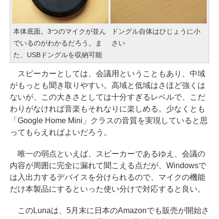
本体底面。3つのマイクが並ん
ドングル自体はひじょうに小
でいるのがわかるだろう。ま
さい
た、USBドングルを収納可能
スピーカーとしては、会議用ということもあり、中域
がもっとも聞き取りやすい。高域と低域はさほど強くは
ないが、この大きさとしては十分すぎるレベルで、こだ
わりがなければ音楽もそれなりに楽しめる。少なくとも
「Google Home Mini」クラスの音質を実現していると思
ってもらえればよいだろう。
唯一の弱点といえば、スピーカーであるゆえ、会議の
内容が周囲に完全に漏れて聞こえる点だが、Windowsで
は入出力するデバイスを分けられるので、マイクの機能
だけ本製品にするといった使い分けで対応すると良い。
このLunaは、5月末に日本のAmazonでも販売が開始さ