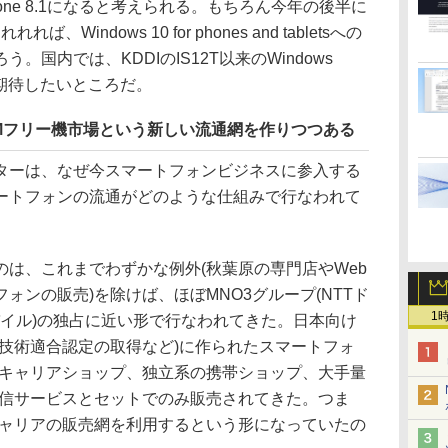
Phone 8.1になると考えられる。もちろん今年の後半に
ば、Windows 10 for phones and tabletsへの
国内では、KDDIのIS12T以来のWindows
に期待したいところだ。
IMフリー機市場という新しい流通網を作りつつある
ーは、なぜ今スマートフォンビジネスに参入する
ートフォンの流通がどのような仕組みで行なわれて
は、これまでわずかな例外(秋葉原の専門店やWeb
ォンの販売)を除けば、ほぼMNO3グループ(NTTド
1
バイル)の独占に近い形で行なわれてきた。日本向け
な技術適合認定の取得など)に作られたスマートフォ
るキャリアショップ、独立系の携帯ショップ、大手量
通信サービスとセットでのみ販売されてきた。つま
キャリアの販売網を利用するという形になっていたの