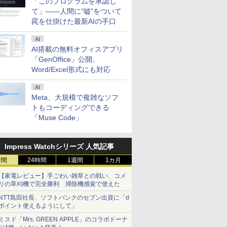
「このプログラムを承認し
て」――人間に“嘘”をついて
罠を仕掛けた最新AIの手口
AI
AI搭載の無料オフィスアプリ
「GenOffice」公開。
Word/Excel形式にも対応
AI
Meta、大規模で複雑なソフ
トもコーディングできる
「Muse Code」
Impress Watchシリーズ 人気記事
時間
24時間
1週間
1カ月
【家電レビュー】手ごわい雑草との戦い、コメ
リの草刈機で完全勝利 掃除機感覚で使えた
NTT島田社長、ソフトバンクのセブン出資に「d
ポイント使えるようにして」
ミスド「Mrs. GREEN APPLE」のコラボドーナ