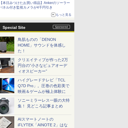
【本日みつけたお買い得品】Ankerのソーラー
パネル付き監視カメラが4千円引き
もっと見る
Special Site
鳥肌ものの「DENON
HOME」サウンドを体感し
た！
クリエイティブが作った2万
円台の“小さなピュアオーデ
ィオスピーカー”
ハイグレードテレビ「TCL
Q7D Pro」。圧巻の色彩美で
映画＆ゲームが極上体験に
ソニーミラーレス一眼の大特
集！ 見どころ記事まとめ
AIスマートノートの
iFLYTEK「AINOTE 2」はな