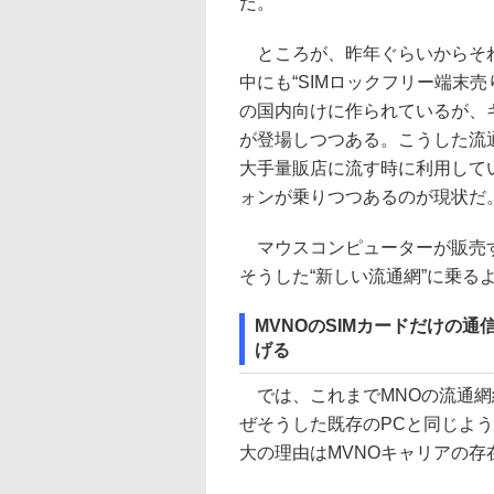
だ。
ところが、昨年ぐらいからそれ
中にも“SIMロックフリー端末売り
の国内向けに作られているが、
が登場しつつある。こうした流
大手量販店に流す時に利用して
ォンが乗りつつあるのが現状だ
マウスコンピューターが販売するW
そうした“新しい流通網”に乗る
MVNOのSIMカードだけの
げる
では、これまでMNOの流通網
ぜそうした既存のPCと同じよ
大の理由はMVNOキャリアの存