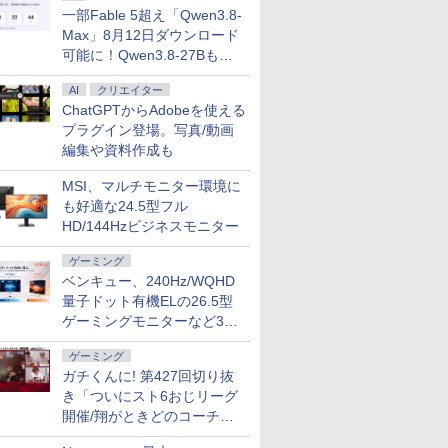
一部Fable 5超え「Qwen3.8-
Max」8月12日ダウンロード
可能に！Qwen3.8-27Bも順
次
AI
クリエイター
ChatGPTからAdobeを使える
プラグイン登場。写真/動画
編集や資料作成も
MSI、マルチモニター環境に
も好適な24.5型フル
HD/144Hzビジネスモニター
ゲーミング
ベンキュー、240Hz/WQHD
量子ドット有機ELの26.5型
ゲーミングモニターなど3機
種
ゲーミング
ガチくんに! 第427回切り抜
き「ついにスト6おじリーグ
開催/翔がときどのコーチ就
任など」