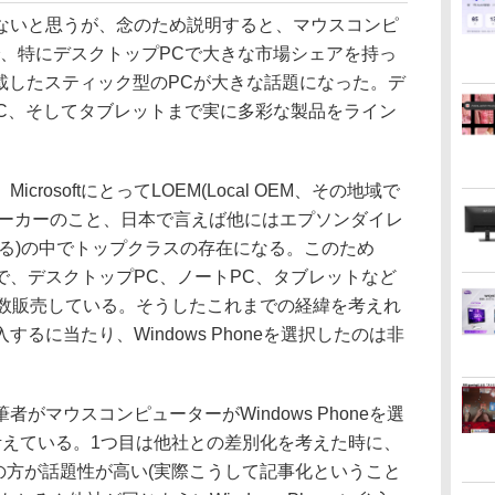
いと思うが、念のため説明すると、マウスコンピ
で、特にデスクトップPCで大きな市場シェアを持っ
lを搭載したスティック型のPCが大きな話題になった。デ
PC、そしてタブレットまで実に多彩な製品をライン
osoftにとってLOEM(Local OEM、その地域で
メーカーのこと、日本で言えば他にはエプソンダイレ
なる)の中でトップクラスの存在になる。このため
に良好で、デスクトップPC、ノートPC、タブレットなど
を多数販売している。そうしたこれまでの経緯を考えれ
るに当たり、Windows Phoneを選択したのは非
マウスコンピューターがWindows Phoneを選
考えている。1つ目は他社との差別化を考えた時に、
Phoneの方が話題性が高い(実際こうして記事化ということ