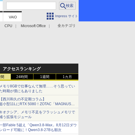
Impress サイト
全カテゴリ
CPU
Microsoft Office
アクセスランキング
時間
24時間
1週間
1カ月
メモリ8GBで仕事なんて無理……そう思ってい
た時期が僕にもありました
【西川和久の不定期コラム】
超小型11LにRTX 5080！ZOTAC「MAGNUS
ONE」最上位機の実力を探る
キオクシア、メモリ不足をフラッシュメモリで
補う拡張モジュール
一部Fable 5超え「Qwen3.8-Max」8月12日ダウ
ンロード可能に！Qwen3.8-27Bも順次