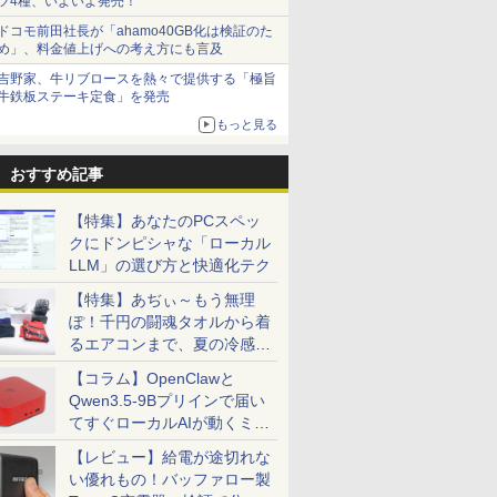
ツ4種、いよいよ発売！
ドコモ前田社長が「ahamo40GB化は検証のた
め」、料金値上げへの考え方にも言及
吉野家、牛リブロースを熱々で提供する「極旨
牛鉄板ステーキ定食」を発売
もっと見る
おすすめ記事
【特集】あなたのPCスペッ
クにドンピシャな「ローカル
LLM」の選び方と快適化テク
【特集】あぢぃ～もう無理
ぽ！千円の闘魂タオルから着
るエアコンまで、夏の冷感グ
ッズ一挙紹介
【コラム】OpenClawと
Qwen3.5-9Bプリインで届い
てすぐローカルAIが動くミニ
PC「SER9 Pro」
【レビュー】給電が途切れな
い優れもの！バッファロー製