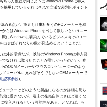
ちろん他社が同じようにWindows Phoneに参入
Sを採用しているそれはそれで立派な差別化ポイント
望める点だ。筆者も仕事柄多くのPCメーカーを取
らはWindows Phoneを出して欲しいというニー
既にWindowsに馴染んでいるビジネス向けのユー
honeを出せばそれなりの数が見込めるということだ。
的環境だが、以前のWindows Phoneは参入要
ーでなければ取り組むことが難しかったのだが、昨
中小のODMメーカーやマウスコンピューターのよう
もグローバルに見ればそうでもないOEMメーカーで
別記事参照
)。
ューターはどのような製品になるのか詳細を明ら
予想に過ぎないが、端末の発売自体はさほど遠くな
りに投入されるという可能性がある。となれば、も