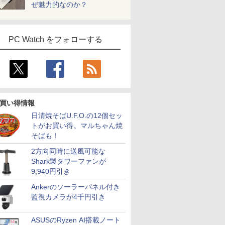
ぜ魅力的なのか？
PC Watch をフォローする
買い得情報
日清焼そばU.F.O.の12個セッ
トがお買い得。マルちゃん焼
そばも！
2方向同時に送風可能な
Shark製タワーファンが
9,940円引き
Ankerのソーラーパネル付き
監視カメラが4千円引き
ASUSのRyzen AI搭載ノート