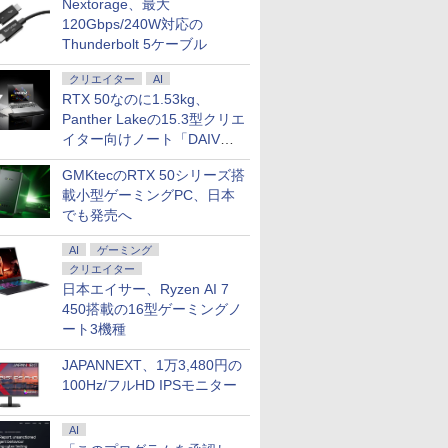
Nextorage、最大
120Gbps/240W対応の
Thunderbolt 5ケーブル
クリエイター
AI
RTX 50なのに1.53kg、
Panther Lakeの15.3型クリエ
イター向けノート「DAIV
Z5」
GMKtecのRTX 50シリーズ搭
載小型ゲーミングPC、日本
でも発売へ
AI
ゲーミング
クリエイター
日本エイサー、Ryzen AI 7
450搭載の16型ゲーミングノ
ート3機種
JAPANNEXT、1万3,480円の
100Hz/フルHD IPSモニター
AI