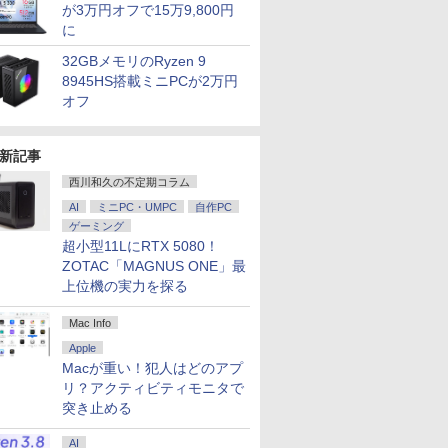
が3万円オフで15万9,800円
に
32GBメモリのRyzen 9
8945HS搭載ミニPCが2万円
オフ
新記事
西川和久の不定期コラム
AI
ミニPC・UMPC
自作PC
ゲーミング
超小型11LにRTX 5080！
ZOTAC「MAGNUS ONE」最
上位機の実力を探る
Mac Info
Apple
Macが重い！犯人はどのアプ
リ？アクティビティモニタで
突き止める
AI