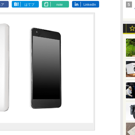
ェア
はてブ
note
LinkedIn