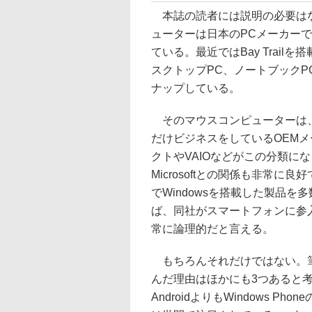
本誌の読者には説明の必要はな
ューターは日本のPCメーカー
ている。最近ではBay Trai
スクトップPC、ノートブック
ナップしている。
そのマウスコンピューターは、Micr
だけビジネスをしているOEM
クトやVAIOなどがこの分類に
Microsoftとの関係も非常
でWindowsを搭載した製品
ば、同社がスマートフォンに参入す
常に論理的だと言える。
もちろんそれだけではない。筆者が
んだ理由はほかにも3つあると
AndroidよりもWindows 