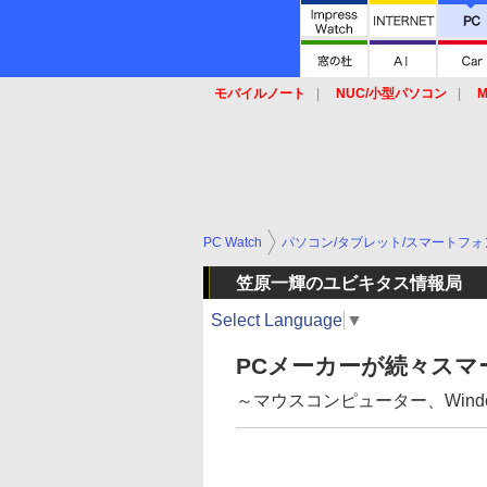
モバイルノート
NUC/小型パソコン
M
SSD
キーボード
マウス
PC Watch
パソコン/タブレット/スマートフォ
笠原一輝のユビキタス情報局
Select Language
▼
PCメーカーが続々スマ
～マウスコンピューター、Windo