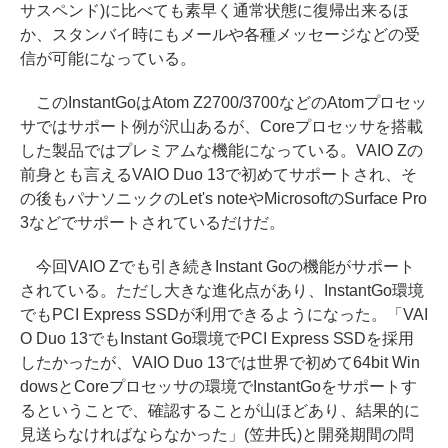
サスペンド)に比べても素早く通常状態に復帰出来るほ
か、スタンバイ時にもメールや各種メッセージなどの受
信が可能になっている。
このInstantGoはAtom Z2700/3700などのAtomプロセッ
サではサポート例が沢山あるが、Coreプロセッサを搭載
した製品ではプレミアムな機能になっている。VAIO Zの
前身とも言えるVAIO Duo 13で初めてサポートされ、そ
の後もパナソニックのLet's noteやMicrosoftのSurface Pro
3などでサポートされているだけだ。
今回VAIO Zでも引き続きInstant Goの機能がサポート
されている。ただし大きな進化点があり、InstantGo環境
でもPCI Express SSDが利用できるようになった。「VAI
O Duo 13でもInstant Go環境でPCI Express SSDを採用
したかったが、VAIO Duo 13では世界で初めて64bit Win
dowsとCoreプロセッサの環境でInstantGoをサポートす
るということで、確認することが山ほどあり、結果的に
見送らなければならなかった」(笠井氏)と開発期間の問