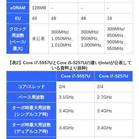
eDRAM
128MB
-
-
-
EU
48
48
48
24
クロック
300MHz/
300MHz/
300MHz/
周波数
850MHz、
未公表
1,050MHz、
950MHz、
(ベース/
900MHz、
1,010MHz
1,000MHz
最大)
950MHz
【表2】Core i7-5557UとCore i5-5257Uの違い(Intelが公表して
いる資料より抜粋)
Core i7-5557U
Core i7-5257U
コア/スレッド
2/4
2/4
ベース周波数
3.1GHz
2.7GHz
ターボ時最大周波数
3.4GHz
3.4GHz
(シングルコア時)
ターボ時最大周波数
3.4GHz
3.4GHz
(デュアルコア時)