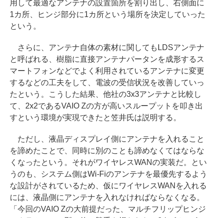
用して最適なアンテナの設置箇所を割り出し、右側面に
1カ所、ヒンジ部分に1カ所という場所を決定していった
という。
さらに、アンテナ自体の素材に関してもLDSアンテナ
と呼ばれる、樹脂に直接アンテナパータンを成形するス
マートフォンなどでよく利用されているアンテナに変更
するなどの工夫をして、電波の受信状況を改善していっ
たという。こうした結果、他社の3x3アンテナと比較し
て、2x2であるVAIO Zの方が高いスループットを叩き出
すという環境が実現できたと笠井氏は説明する。
ただし、液晶ディスプレイ側にアンテナを入れること
を諦めたことで、同時に別のことも諦めなくてはならな
くなったという。それがワイヤレスWANの実装だ。とい
うのも、システム側はWi-Fiのアンテナを最優先するよう
な設計がされているため、仮にワイヤレスWANを入れる
には、液晶側にアンテナを入れなければならなくなる。
「今回のVAIO Zの大前提だった、マルチフリップヒンジ