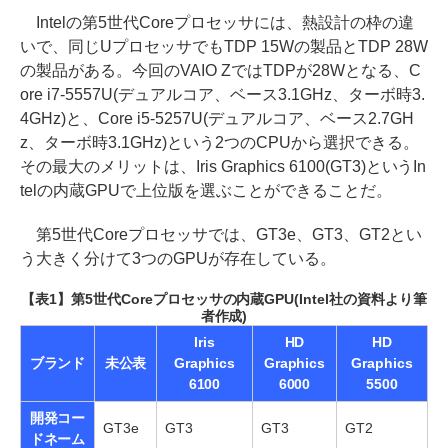
Intelの第5世代Coreプロセッサには、熱設計の枠の違
いで、同じUプロセッサでもTDP 15Wの製品とTDP 28W
の製品がある。今回のVAIO ZではTDPが28Wとなる、C
ore i7-5557U(デュアルコア、ベース3.1GHz、ターボ時3.
4GHz)と、Core i5-5257U(デュアルコア、ベース2.7GH
z、ターボ時3.1GHz)という2つのCPUから選択できる。
その最大のメリットは、Iris Graphics 6100(GT3)というIn
telの内蔵GPUで上位版を選ぶことができることだ。
第5世代Coreプロセッサでは、GT3e、GT3、GT2とい
う大きく分けて3つのGPUが存在している。
【表1】第5世代Coreプロセッサの内蔵GPU(Intel社の資料より筆
者作成)
Iris
HD
HD
ブランド
未公表
Graphics
Graphics
Graphics
6100
6000
5500
開発コー
GT3e
GT3
GT3
GT2
ドネーム