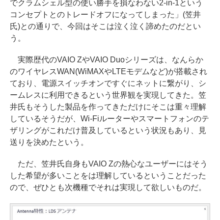
でクラムシェル型の使い勝手を損なわない2-in-1という
コンセプトとのトレードオフになってしまった」(笠井
氏)との通りで、今回はそこは泣く泣く諦めたのだとい
う。
実際歴代のVAIO ZやVAIO Duoシリーズは、なんらか
のワイヤレスWAN(WiMAXやLTEモデムなど)が搭載され
ており、電源スイッチオンですぐにネットに繋がり、シ
ームレスに利用できるという世界観を実現してきた。笠
井氏もそうした製品を作ってきただけにそこは重々理解
しているそうだが、Wi-Fiルーターやスマートフォンのテ
ザリングがこれだけ普及しているという状況もあり、見
送りを決めたという。
ただ、笠井氏自身もVAIO Zの熱心なユーザーにはそう
した希望が多いことをは理解しているということだった
ので、ぜひとも次機種でそれは実現して欲しいものだ。