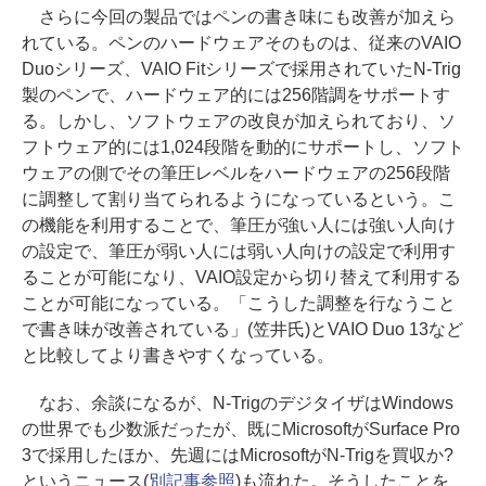
さらに今回の製品ではペンの書き味にも改善が加えら
れている。ペンのハードウェアそのものは、従来のVAIO
Duoシリーズ、VAIO Fitシリーズで採用されていたN-Trig
製のペンで、ハードウェア的には256階調をサポートす
る。しかし、ソフトウェアの改良が加えられており、ソ
フトウェア的には1,024段階を動的にサポートし、ソフト
ウェアの側でその筆圧レベルをハードウェアの256段階
に調整して割り当てられるようになっているという。こ
の機能を利用することで、筆圧が強い人には強い人向け
の設定で、筆圧が弱い人には弱い人向けの設定で利用す
ることが可能になり、VAIO設定から切り替えて利用する
ことが可能になっている。「こうした調整を行なうこと
で書き味が改善されている」(笠井氏)とVAIO Duo 13など
と比較してより書きやすくなっている。
なお、余談になるが、N-TrigのデジタイザはWindows
の世界でも少数派だったが、既にMicrosoftがSurface Pro
3で採用したほか、先週にはMicrosoftがN-Trigを買収か?
というニュース(
別記事参照
)も流れた。そうしたことを