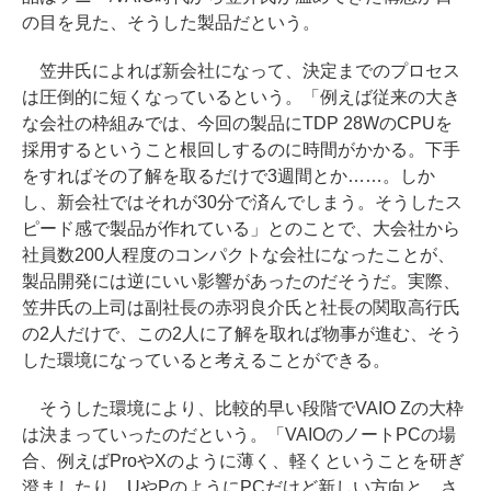
の目を見た、そうした製品だという。
笠井氏によれば新会社になって、決定までのプロセス
は圧倒的に短くなっているという。「例えば従来の大き
な会社の枠組みでは、今回の製品にTDP 28WのCPUを
採用するということ根回しするのに時間がかかる。下手
をすればその了解を取るだけで3週間とか……。しか
し、新会社ではそれが30分で済んでしまう。そうしたス
ピード感で製品が作れている」とのことで、大会社から
社員数200人程度のコンパクトな会社になったことが、
製品開発には逆にいい影響があったのだそうだ。実際、
笠井氏の上司は副社長の赤羽良介氏と社長の関取高行氏
の2人だけで、この2人に了解を取れば物事が進む、そう
した環境になっていると考えることができる。
そうした環境により、比較的早い段階でVAIO Zの大枠
は決まっていったのだという。「VAIOのノートPCの場
合、例えばProやXのように薄く、軽くということを研ぎ
澄ましたり、UやPのようにPCだけど新しい方向と、さ