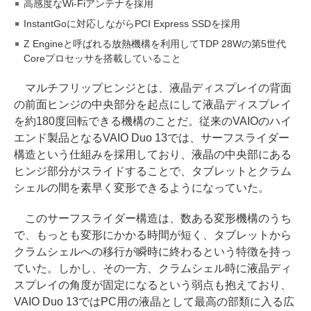
高感度なWi-Fiアンテナを採用
InstantGoに対応しながらPCI Express SSDを採用
Z Engineと呼ばれる放熱機構を利用してTDP 28Wの第5世代
Coreプロセッサを搭載していること
マルチフリップヒンジとは、液晶ディスプレイの背面
の前面ヒンジの中央部分を起点にして液晶ディスプレイ
を約180度回転できる機構のことだ。従来のVAIOのハイ
エンド製品となるVAIO Duo 13では、サーフスライダー
構造という仕組みを採用しており、液晶の中央部にある
ヒンジ部分がスライドすることで、タブレットとクラム
シェルの間を素早く変形できるようになっていた。
このサーフスライダー構造は、数ある変形機構のうち
で、もっとも変形にかかる時間が短く、タブレットから
クラムシェルへの移行が瞬時に終わるという特徴を持っ
ていた。しかし、その一方、クラムシェル時に液晶ディ
スプレイの角度が固定になるという弱点も抱えており、
VAIO Duo 13ではPC用の液晶として最高の部類に入る広