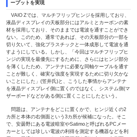
ープットを実現
VAIO Zでは、マルチフリップヒンジを採用しており、
液晶ディスプレイの天板部分にはアルミとカーボンの素
材を採用しており、そのままでは電波を通すことができ
ない。このため、通常であれば、その天板部分の一部を
切り欠いて、強化プラスチックと一体成形して電波を通
すようにしている。しかし、「今回はマルチフリップヒ
ンジの実現を最優先にするために、さらにはヒンジ部分
を薄くしたため、アンテナに必要な同軸ケーブルを通す
ことが難しく、確実な強度を実現するために切り欠かな
いことにした」(笠井氏)と、こうした事情からアンテナ
を液晶ディスプレイ側に置くのではなく、システム側(マ
ザーボードなどがある側)に置くことにしたという。
問題は、アンテナをどこに置くかで、ヒンジ近くの2
カ所と本体の右側面という3カ所が候補になった。そこ
で、安曇野にある電波暗室やSatimoと呼ばれるPCメー
カーとしては珍しい電波の利得を測定する機器などを利