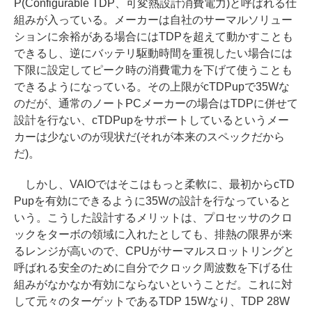
P(Configurable TDP、可変熱設計消費電力)と呼ばれる仕
組みが入っている。メーカーは自社のサーマルソリュー
ションに余裕がある場合にはTDPを超えて動かすことも
できるし、逆にバッテリ駆動時間を重視したい場合には
下限に設定してピーク時の消費電力を下げて使うことも
できるようになっている。その上限がcTDPupで35Wな
のだが、通常のノートPCメーカーの場合はTDPに併せて
設計を行ない、cTDPupをサポートしているというメー
カーは少ないのが現状だ(それが本来のスペックだから
だ)。
しかし、VAIOではそこはもっと柔軟に、最初からcTD
Pupを有効にできるように35Wの設計を行なっていると
いう。こうした設計するメリットは、プロセッサのクロ
ックをターボの領域に入れたとしても、排熱の限界が来
るレンジが高いので、CPUがサーマルスロットリングと
呼ばれる安全のために自分でクロック周波数を下げる仕
組みがなかなか有効にならないということだ。これに対
して元々のターゲットであるTDP 15Wなり、TDP 28W