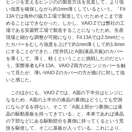
ヒンジを支えるヒンジのの製造方法を見直して、より強
い強度を確保しながら約1mm薄くしているという。「Fit
13Aでは海外の協力工場で製造していたためそこまで攻
めることはできなかった。しかし、VAIO Zでは弊社の工
場である安曇野工場で製造することになったため、生産
現場と細かな調整が可能になり、Fit 13Aでは2.5mmだっ
たカバーをむしろ強度を上げて約1mm薄くして約1.6mm
にすることができた」(笠井氏)とA面(液晶天板)のカバー
を薄くして、薄く、軽くということに挑戦したのだとい
う。実際筆者もFit 13A、VAIO Z両方のヒンジカバーを触
って見たが、薄いVAIO Zのカバーの方が曲げに対して強
いと感じた。
このほかにも、VAIO Zでは、A面の下半分はヒンジに
なるため、A面の上半分の液晶の裏側はどうしても空洞
にならざるを得ない。そこで「A面上部かつ裏側には液
晶の駆動基板を持ってきている」と、本来であれば液晶
の下部などにある駆動部分を裏側に持ってくるという荒
技を駆使して、そこに基板が入っている。これにより、