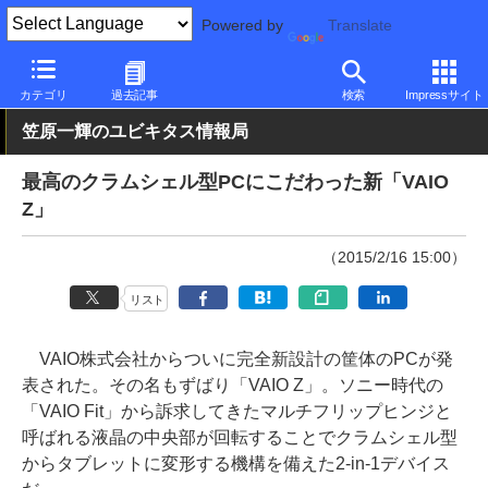
Powered by
Translate
PC Watch
パソコン/タブレット/スマートフォン
2in1
VAIO
カテゴリ
過去記事
検索
Impressサイト
笠原一輝のユビキタス情報局
最高のクラムシェル型PCにこだわった新「VAIO
Z」
（2015/2/16 15:00）
リスト
VAIO株式会社からついに完全新設計の筐体のPCが発
表された。その名もずばり「VAIO Z」。ソニー時代の
「VAIO Fit」から訴求してきたマルチフリップヒンジと
呼ばれる液晶の中央部が回転することでクラムシェル型
からタブレットに変形する機構を備えた2-in-1デバイス