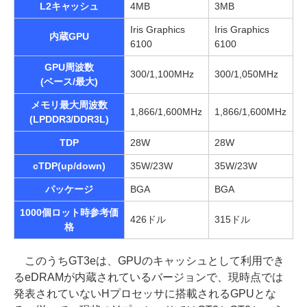
L2キャッシュ
4MB
3MB
Iris Graphics
Iris Graphics
内蔵GPU
6100
6100
GPU周波数
300/1,100MHz
300/1,050MHz
(ベース/最大)
メモリ最大周波数
1,866/1,600MHz
1,866/1,600MHz
(LPDDR3/DDR3L)
TDP
28W
28W
cTDP(up/down)
35W/23W
35W/23W
パッケージ
BGA
BGA
1000個ロット時参考価
426ドル
315ドル
格
このうちGT3eは、GPUのキャッシュとして利用でき
るeDRAMが内蔵されているバージョンで、現時点では
発表されていないHプロセッサに搭載されるGPUとな