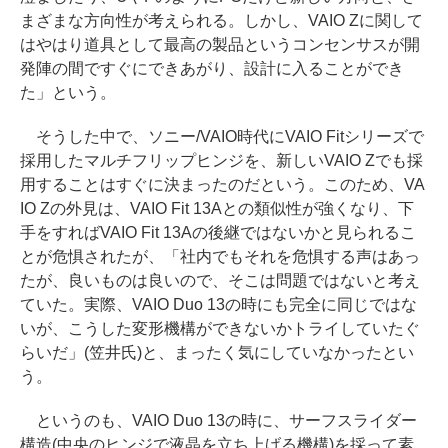
まざまな方向性が考えられる。しかし、VAIO Zに関して
はやはり道具として最高の製品というコンセンサスが開
発陣の間ですぐにできあがり、設計に入ることができ
た」という。
そうした中で、ソニー/VAIO時代にVAIO Fitシリーズで
採用したマルチフリップヒンジを、新しいVAIO Zでも採
用することはすぐに決まったのだという。このため、VA
IO Zの外見は、VAIO Fit 13Aとの類似性が強くなり、下
手をすればVAIO Fit 13Aの後継ではないかと見られるこ
とが危惧されたが、「社内でもそれを危惧する声はあっ
たが、良いものは良いので、そこは問題ではないと考え
ていた。実際、VAIO Duo 13の時にも完全に同じではな
いが、こうした変形機構ができないかトライしていたぐ
らいだ」(笠井氏)と、まったく気にしていなかったとい
う。
というのも、VAIO Duo 13の時に、サーフスライダー
構造(中央のヒンジで液晶を立ち上げる機構)を採って素