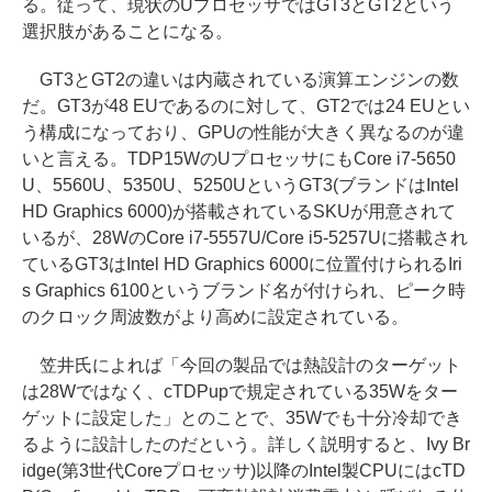
る。従って、現状のUプロセッサではGT3とGT2という
選択肢があることになる。
GT3とGT2の違いは内蔵されている演算エンジンの数
だ。GT3が48 EUであるのに対して、GT2では24 EUとい
う構成になっており、GPUの性能が大きく異なるのが違
いと言える。TDP15WのUプロセッサにもCore i7-5650
U、5560U、5350U、5250UというGT3(ブランドはIntel
HD Graphics 6000)が搭載されているSKUが用意されて
いるが、28WのCore i7-5557U/Core i5-5257Uに搭載され
ているGT3はIntel HD Graphics 6000に位置付けられるIri
s Graphics 6100というブランド名が付けられ、ピーク時
のクロック周波数がより高めに設定されている。
笠井氏によれば「今回の製品では熱設計のターゲット
は28Wではなく、cTDPupで規定されている35Wをター
ゲットに設定した」とのことで、35Wでも十分冷却でき
るように設計したのだという。詳しく説明すると、Ivy Br
idge(第3世代Coreプロセッサ)以降のIntel製CPUにはcTD