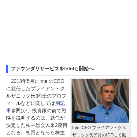
ファウンダリサービスをIntelも開始へ
2013年5月にIntelのCEO
に就任したブライアン・ク
ルザニック氏(同士のプロフ
ィールなどに関しては
別記
事
参照)が、投資家の前で戦
略を説明するのは、就任が
決定した株主総会以来2度目
Intel CEO ブライアン・クル
となる。初回となった株主
ザニック氏(9月のIDFにて撮