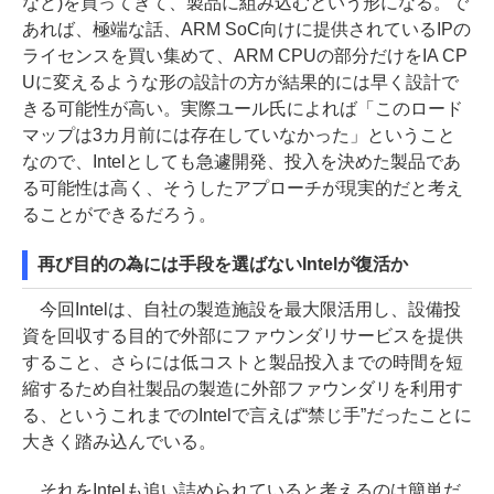
など)を買ってきて、製品に組み込むという形になる。で
あれば、極端な話、ARM SoC向けに提供されているIPの
ライセンスを買い集めて、ARM CPUの部分だけをIA CP
Uに変えるような形の設計の方が結果的には早く設計で
きる可能性が高い。実際ユール氏によれば「このロード
マップは3カ月前には存在していなかった」ということ
なので、Intelとしても急遽開発、投入を決めた製品であ
る可能性は高く、そうしたアプローチが現実的だと考え
ることができるだろう。
再び目的の為には手段を選ばないIntelが復活か
今回Intelは、自社の製造施設を最大限活用し、設備投
資を回収する目的で外部にファウンダリサービスを提供
すること、さらには低コストと製品投入までの時間を短
縮するため自社製品の製造に外部ファウンダリを利用す
る、というこれまでのIntelで言えば“禁じ手”だったことに
大きく踏み込んでいる。
それをIntelも追い詰められていると考えるのは簡単だ