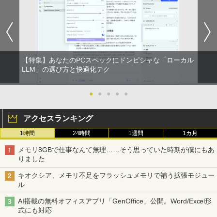
【特集】あなたのPCスペックにドンピシャな「ローカル
LLM」の選び方と快適化テク
●
●
●
●
●
アクセスランキング
1時間
24時間
1週間
1カ月
メモリ8GBで仕事なんて無理……そう思っていた時期が僕にもあ
りました
キオクシア、メモリ不足をフラッシュメモリで補う拡張モジュー
ル
AI搭載の無料オフィスアプリ「GenOffice」公開。Word/Excel形
式にも対応