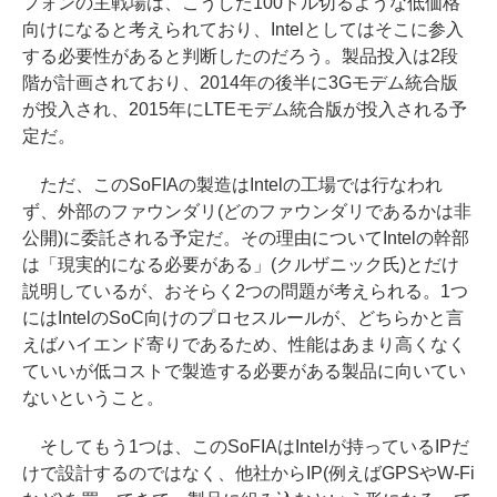
フォンの主戦場は、こうした100ドル切るような低価格
向けになると考えられており、Intelとしてはそこに参入
する必要性があると判断したのだろう。製品投入は2段
階が計画されており、2014年の後半に3Gモデム統合版
が投入され、2015年にLTEモデム統合版が投入される予
定だ。
ただ、このSoFIAの製造はIntelの工場では行なわれ
ず、外部のファウンダリ(どのファウンダリであるかは非
公開)に委託される予定だ。その理由についてIntelの幹部
は「現実的になる必要がある」(クルザニック氏)とだけ
説明しているが、おそらく2つの問題が考えられる。1つ
にはIntelのSoC向けのプロセスルールが、どちらかと言
えばハイエンド寄りであるため、性能はあまり高くなく
ていいが低コストで製造する必要がある製品に向いてい
ないということ。
そしてもう1つは、このSoFIAはIntelが持っているIPだ
けで設計するのではなく、他社からIP(例えばGPSやW-Fi