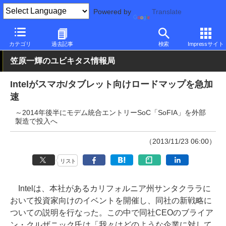
Powered by
Translate
PC Watch
半導体/周辺機器
CPU
Intel
カテゴリ
過去記事
検索
Impressサイト
笠原一輝のユビキタス情報局
Intelがスマホ/タブレット向けロードマップを急加
速
～2014年後半にモデム統合エントリーSoC「SoFIA」を外部
製造で投入へ
（2013/11/23 06:00）
リスト
Intelは、本社があるカリフォルニア州サンタクララに
おいて投資家向けのイベントを開催し、同社の新戦略に
ついての説明を行なった。この中で同社CEOのブライア
ン・クルザニック氏は「我々はどのような企業に対して