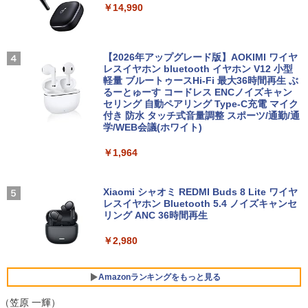
￥14,990
U938 第7世代 Core i5 Windows11 Pro
ルHD）16:9 IPSパネル 非光沢 ノングレ
Office 2024付き メモリ8GB SSD256G
ア 液晶ディスプレイ HDMI VGA VESA準
B/1TB選択可 13.3型 軽量 モバイル ビジ
【中古デスクトップPC】ESPRIMO D58
拠 PS4 switch 対応 スイッチ 【中古】
3
STAR WARS マンダロリアンとグローグ
4
ネス 在宅勤務 学生向け
8/CX FMVD4505HP / Core i3-8100 / 8G
ー [ ジェフリー・ブラウン ]
B / 2.5" SSD 240GB / Windows 11 / WP
【2026年アップグレード版】AOKIMI ワイヤ
￥6,500
S Office 2 / DVD-RW
レスイヤホン bluetooth イヤホン V12 小型
￥12,980
￥1,870
軽量 ブルートゥースHi-Fi 最大36時間再生 ぶ
るーとゅーす コードレス ENCノイズキャン
￥16,980
セリング 自動ペアリング Type-C充電 マイク
モバイルモニター 15.6インチ InnoView
4
付き 防水 タッチ式音量調整 スポーツ/通勤/通
8月5日限定10倍＆抽選10000P！｜2021
モバイルディスプレイ 自立型 1920*1080
4
学/WEB会議(ホワイト)
年モデル！高性能ノートパソコン Windo
FHD ポータブルモニター IPS液晶パネル
幽冥の岸 十二国記 （新潮文庫） [ 小野
5
ws11 富士通 LIFEBOOK A5511 第11世
ミニPC Dell HP Lenovo 高速CPU 第8世
薄型 軽量 持ち運び 壁掛けに対応 Switc
4
不由美 ]
￥1,964
代Celeron 6305U最大メモリ32GB 秒速
代 Corei3/i5-8500T メモリ最大16GB SS
h/PS3/PS4/PS5/Xbox One/PC/スマホ/U
起動新品SSD2TB テンキー内蔵 15.6型大
D1TB 二画面デュアル アウトレット オフ
SBType-C/標準HDMI対応【選べる種
￥825
画面 ノートパソコン中古 オフィス付き
ィス付き 最新MSOffice2024可 Win11Pr
類】タッチ/ケース付き/4Kタイプ
Microsoftoffice2024可 送料無料 WIFI
o 中古パソコンデスクトップパソコン ミ
Xiaomi シャオミ REDMI Buds 8 Lite ワイヤ
ニPC デル 中古パソコンデスクトップPC
レスイヤホン Bluetooth 5.4 ノイズキャンセ
￥8,980
リング ANC 36時間再生
￥15,120
￥17,888
￥2,980
【楽天1位！保護レザーケース付き】【タ
5
マイクロソフト 法人向け Surface Pro 1
ッチ選択】 モバイルモニター 15.6インチ
5
2 インチ キーボード ストーン グレー EP
FUJITSU/富士通 ESPRIMO D7010/E【G
ノングレア 非光沢 1080PフルHD コスパ
Amazonランキングをもっと見る
5
2-32891
TX1650/Intel Core i5-10500/8GB(DDR
高画質 デュアルモニター サブモニター
4)/M.2 SSD512GB/DVD-RW/Win11 Pro-
ポータブルモニター ゲーミングモニター
（笠原 一輝）