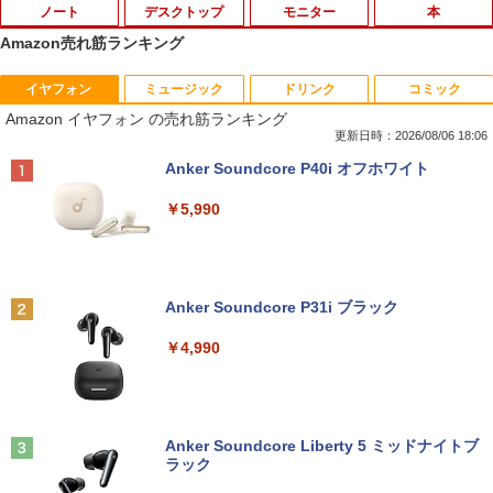
ノート
デスクトップ
モニター
本
Amazon売れ筋ランキング
イヤフォン
ミュージック
ドリンク
コミック
【中古】第4世代 Core i3搭載ノートパソ
Magic Trackpad 2 用 トラックパッド 保
【マラソンセール期間中ポイント5倍】中
[新品]はじめての世界名作えほん えほん
1
1
1
1
Amazon イヤフォン の売れ筋ランキング
コン 500GB 4GBメモリ DVDマルチドラ
護フィルム OverLay Protector for Magi
古モニター 19インチ スクエア 液晶ディ
のおうち(1～40巻)
イブ 15.6インチ Wi-Fi 【Windows10】
c Trackpad 2保護 フィルム シート シー
スプレイ VGA / DVI端子 店長おまかせ ケ
更新日時：2026/08/06 18:06
MS 365 Office Web 注目PC [105]
ル フィルター アンチグレア サラサラ マ
ーブル付き サブモニターにおすすめ 動作
￥26,400
Anker Soundcore P40i オフホワイト
ウス 低反射 タッチパッド トラックパッ
確認済み 30日保証 送料無料
ド ミヤビックス
￥8,800
￥5,990
￥3,300
￥998
ヒロシマ 消えたかぞく （ポプラ社の絵
2
本 67） [ 指田 和 ]
中古パソコン | Lenovo | ThinkPad L57
2
0 | Windows11 | ノートPC | 一年保証 |
PHILIPS/フィリップス 241V8/11 / 23.8型
2
￥1,815
Anker Soundcore P31i ブラック
第7世代 | Core i5 7200U 2.5(～最大3.1)
【★ランキング第1位獲得商品!!★】 デス
ワイド 液晶ディスプレイ FullHD/HDMI
2
GHz | MEM:8GB | HDD:500GB | DVDマ
クトップパソコン ★店長おまかせ 最新
ケーブル標準添付【中古/送料無料】※沖
￥4,990
ルチ | 無線LAN:あり | テンキー | Win11P
Windows11 Office付 第六世代 Core-i5
縄、離島を除く
ro64Bit | ACアダプター付属
Core-i7 変更可 八世代 十世代にも対応
高速 SSD128GB DVDドライブ 中古パソ
￥5,500
情報社会と情報技術 （身近なモノやサー
3
コン 中古デスクトップパソコン PC 本体
￥9,980
ビスから学ぶ「情報」教室1） [ 土屋 誠
中古PC Win11 中古
司 ]
Anker Soundcore Liberty 5 ミッドナイトブ
ラック
￥15,800
PHILIPS 241V8 LED液晶モニター 23.8
3
￥2,750
中古ノートパソコン 富士通 LIFEBOOK
インチワイド ブラック 1920×1080 （フ
3