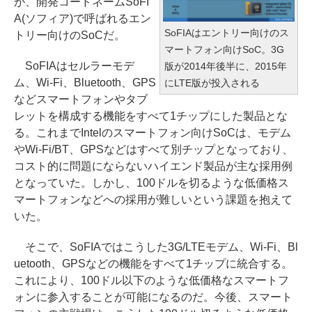
が、開発コードネームSoFI
A(ソフィア)で呼ばれるエン
SoFIAはエントリー向けのス
トリー向けのSoCだ。
マートフォン向けSoC。3G
SoFIAはセルラーモデ
版が2014年後半に、2015年
ム、Wi-Fi、Bluetooth、GPS
にLTE版が投入される
などスマートフォンやタブ
レットを構成する機能をすべて1チップにした製品とな
る。これまでIntelのスマートフォン向けSoCは、モデム
やWi-Fi/BT、GPSなどはすべて別チップとなっており、
コスト的に問題にならないハイエンド製品が主な採用例
となっていた。しかし、100ドルを切るような低価格ス
マートフォンなどへの採用が難しいという課題を抱えて
いた。
そこで、SoFIAではこうした3G/LTEモデム、Wi-Fi、Bl
uetooth、GPSなどの機能をすべて1チップに統合する。
これにより、100ドル以下のような低価格なスマートフ
ォンに参入することが可能になるのだ。今後、スマート