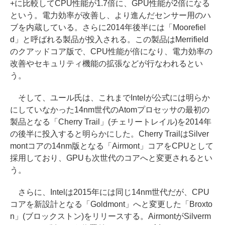
+に比較してCPU性能が1.7倍に、GPU性能が2倍になる
という。電力効率が改善し、より進んだセンサー用のハ
ブを内蔵している。さらに2014年後半には「Moorefiel
d」と呼ばれる製品が投入される。この製品はMerrifield
のクアッドコア版で、CPU性能が倍になり、電力効率の
改善やセキュリティ機能の拡張などが行なわれるとい
う。
そして、ユール氏は、これまでIntelが公式には明らか
にしていなかった14nm世代のAtomプロセッサの最初の
製品となる「Cherry Trail」(チェリートレイル)を2014年
の後半に投入すると明らかにした。Cherry TrailはSilver
montコアの14nm版となる「Airmont」コアをCPUとして
採用しており、GPUも次世代のコアへと変更されるとい
う。
さらに、Intelは2015年には同じ14nm世代だが、CPU
コアを新設計となる「Goldmont」へと変更した「Broxto
n」(ブロックストン)をリリースする。AirmontがSilverm