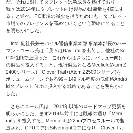
だ。それに対してタブレットは急成長を遂げており、
我々は2014年にタブレット向け製品の出荷量を4倍にす
る」と述べ、PC市場の減少を補うためにも、タブレット
市場でのプレゼンスを高めていくという戦略にでること
を明らかにした。
Intel 副社長兼モバイル通信事業本部 事業本部長のハー
マン・ユール氏は「我々はBay Trailを出荷し、他社のSo
Cを性能で上回った。これからはさらに、バリュー向け
の製品を投入する」と、現行製品となるMedfield(Atom Z
2400シリーズ)、Clover Trail+(Atom Z2500シリーズ)を、
ボリュームゾーンである99～149ドル程度の低価格Andro
idタブレット向けに投入する戦略であることを明らかに
した。
さらにユール氏は、2014年以降のロードマップ更新を
明らかにした。まず2014年前半には既報の通り「Merri T
rail」を投入する。Merrifieldは22nmプロセスルールで製
造され、CPUコアはSilvermontコアになり、Clover Trail