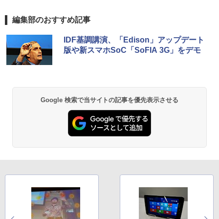
64bit】中古/送料無料 ※沖縄、離島を除
リモートワーク IPS Tpye-C/mini HDMI
￥25,278
く
pc ミニPC iPhone対応
BRUCE WAYNE feat. Flo Milli, ATL Jacob
【Amazon.co.jp限定】 い・ろ・は・す 2L P
薬屋のひとりごと 17巻 (デジタル版ビッグガ
編集部のおすすめ記事
[Explicit]
ET ラベルレス ×8本
ンガンコミックス)
￥33,000
￥9,999
IDF基調講演、「Edison」アップデート
￥250
￥1,001
￥770
版や新スマホSoC「SoFIA 3G」をデモ
BRUCE WAYNE feat. Flo Milli, ATL Jacob
by Amazon 天然水 ラベルレス 500ml ×24本
異世界居酒屋「のぶ」(22) (角川コミックス・
[Explicit]
富士山の天然水 バナジウム含有 水 ミネラル
エース)
ウォーター ペットボトル 静岡県産 500ミリリ
Google 検索で当サイトの記事を優先表示させる
ットル (Smart Basic)
￥250
￥832
￥1,380
On My Road (Stadium ver.)
HUNTER×HUNTER モノクロ版 39 (ジャンプ
コミックスDIGITAL)
by Amazon 天然水ラベルレス 2L×9本
￥250
￥572
￥1,117
On My Road (Stadium ver.)
スーパーの裏でヤニ吸うふたり 9巻 (デジタル
版ビッグガンガンコミックス)
by Amazon 炭酸水 ラベルレス 500ml ×24本