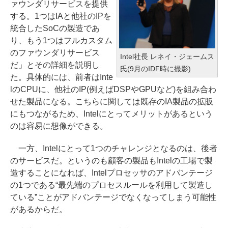
ァウンダリサービスを提供
する。1つはIAと他社のIPを
統合したSoCの製造であ
り、もう1つはフルカスタム
のファウンダリサービス
Intel社長 レネイ・ジェームス
だ」とその詳細を説明し
氏(9月のIDF時に撮影)
た。具体的には、前者はInte
lのCPUに、他社のIP(例えばDSPやGPUなど)を組み合わ
せた製品になる。こちらに関しては既存のIA製品の拡販
にもつながるため、Intelにとってメリットがあるという
のは容易に想像ができる。
一方、Intelにとって1つのチャレンジとなるのは、後者
のサービスだ。というのも顧客の製品もIntelの工場で製
造することになれば、Intelプロセッサのアドバンテージ
の1つである“最先端のプロセスルールを利用して製造し
ている”ことがアドバンテージでなくなってしまう可能性
があるからだ。