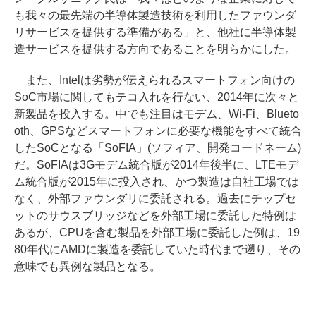
も我々の最先端の半導体製造技術を利用したファウンダ
リサービスを提供する準備がある」と、他社に半導体製
造サービスを提供する方向であることを明らかにした。
また、Intelは劣勢が伝えられるスマートフォン向けの
SoC市場に関してもテコ入れを行ない、2014年に次々と
新製品を投入する。中でも注目はモデム、Wi-Fi、Blueto
oth、GPSなどスマートフォンに必要な機能をすべて統合
したSoCとなる「SoFIA」(ソフィア、開発コードネーム)
だ。SoFIAは3Gモデム統合版が2014年後半に、LTEモデ
ム統合版が2015年に投入され、かつ製造は自社工場では
なく、外部ファウンダリに委託される。過去にチップセ
ットのサウスブリッジなどを外部工場に委託した特例は
あるが、CPUを含む製品を外部工場に委託した例は、19
80年代にAMDに製造を委託していた時代まで遡り、その
意味でも異例な製品となる。