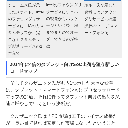
Intelのファウンダリ
ジェームス氏が示
ホルト氏が示した
サービスはウェハ
したスライド。Intel
資料にはファウン
の製造からパッケ
のファウンダリサ
ダリサービスの選
ージという後工程
ービスは、IAのカス
択肢の中には“スマ
までまとめてオー
タムチップか、完
ートフォン”が……
ダーできるのが特
全なカスタムチッ
徴
プ製造サービスの2
本立て
2014年に4倍のタブレット向けSoC出荷を狙う新しい
ロードマップ
そしてクルザニック氏がもう1つ示した大きな変革
は、タブレット・スマートフォン向けプロセッサロード
マップの加速、それに伴ってタブレット向けの出荷を急
速に増やしていくという決断だ。
クルザニック氏は「PC市場は若干のマイナス成長だ
が、長い目で見れば安定した市場になったということ