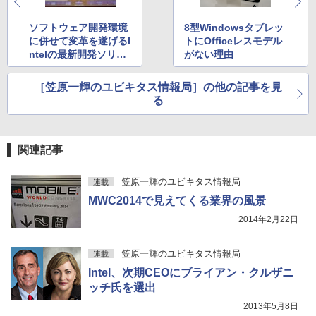
強炭酸水 ペットボトル 500ミリリットル (Sm
￥250
art Basic)
￥810
ソフトウェア開発環境
8型Windowsタブレッ
￥1,625
に併せて変革を遂げるI
トにOfficeレスモデル
ntelの最新開発ソリュ
がない理由
BUGS LIFE
ONE PIECE モノクロ版 115 (ジャンプコミッ
ーション
クスDIGITAL)
コカ・コーラ やかんの麦茶 from 爽健美茶 ラ
［笠原一輝のユビキタス情報局］の他の記事を見
ベルレス 650mlPET×24本
￥250
る
￥594
￥1,653
関連記事
笠原一輝のユビキタス情報局
連載
MWC2014で見えてくる業界の風景
2014年2月22日
笠原一輝のユビキタス情報局
連載
Intel、次期CEOにブライアン・クルザニ
ッチ氏を選出
2013年5月8日