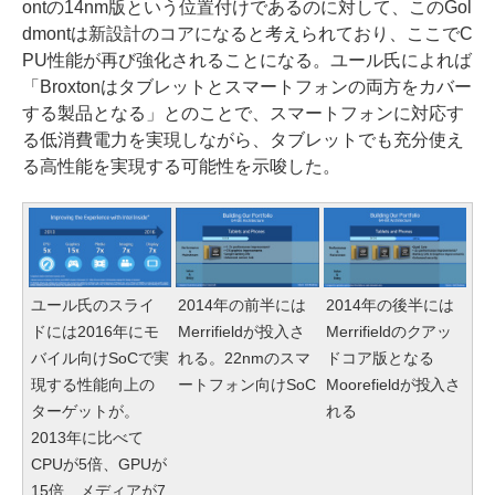
ontの14nm版という位置付けであるのに対して、このGol
dmontは新設計のコアになると考えられており、ここでC
PU性能が再び強化されることになる。ユール氏によれば
「Broxtonはタブレットとスマートフォンの両方をカバー
する製品となる」とのことで、スマートフォンに対応す
る低消費電力を実現しながら、タブレットでも充分使え
る高性能を実現する可能性を示唆した。
ユール氏のスライ
2014年の前半には
2014年の後半には
ドには2016年にモ
Merrifieldが投入さ
Merrifieldのクアッ
バイル向けSoCで実
れる。22nmのスマ
ドコア版となる
現する性能向上の
ートフォン向けSoC
Moorefieldが投入さ
ターゲットが。
れる
2013年に比べて
CPUが5倍、GPUが
15倍、メディアが7