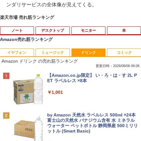
ンダリサービスの全体像が見えてくる。
楽天市場 売れ筋ランキング
ノート
デスクトップ
モニター
本
Amazon売れ筋ランキング
イヤフォン
ミュージック
ドリンク
コミック
【8/05.8/10限定！お買い物マラソン×5の
【高速SSD128GB＋大容量HDD500GB】
HP ProDisplay P222va 液晶モニター 2
あさドラ！（10） （ビッグ コミックス
1
1
1
1
Amazon ドリンク の売れ筋ランキング
つく日｜ポイント最大49.5倍】【中古・
超小型・省スペース 中古デスクトップP
1.5インチワイド 黒 ブラック 1920×1080
〔スペシャル〕） [ 浦沢直樹 ]
本体のみ・コードあり・充電器付き】Le
C ミニPC 中古パソコン メモリ4GB Win
（フルHD）白色LEDバックライト VAパ
更新日時：2026/08/06 06:06
novo 300e Chromebook 2nd Gen 81M
dows11 Microsoft Office2024 Dell Opt
ネル ミニ D-sub VGA DisplayPort ディ
￥990
Anker Soundcore P40i オフホワイト
BRUCE WAYNE feat. Flo Milli, ATL Jacob
【Amazon.co.jp限定】 い・ろ・は・す 2L P
B0034JP Bランク【日曜日以外即日発
iPlex 3070 第9世代 Core i3-9100T 無線
スプレイ【中古】
[Explicit]
ET ラベルレス ×8本
送】【送料無料】
LAN USB3.0
￥5,990
￥4,400
￥250
￥1,001
￥5,380
￥22,980
路傍のフジイ（7） （ビッグ コミック
2
ス） [ 鍋倉夫 ]
JAPANNEXT｜ジャパンネクスト モニタ
2
Anker Soundcore P31i ブラック
BRUCE WAYNE feat. Flo Milli, ATL Jacob
by Amazon 天然水 ラベルレス 500ml ×24本
MS限定クーポンあり! 高性能 第10世代 C
Dell OptiPlex 3050 SFF 第7世代 Core i
ーアームガス式液晶ディスプレイアーム
￥880
2
2
[Explicit]
富士山の天然水 バナジウム含有 水 ミネラル
eleron CPUにアップグレード中! 中古ノ
5 メモリ16GB SSD 512GB Office付き H
15-32インチ対応 耐荷重2-6.5kg 3軸 垂
ウォーター ペットボトル 静岡県産 500ミリリ
￥4,990
ートパソコン Windows11 SSD換装対応
DMI Windows11 デスクトップパソコン
直 水平 多関節 JN-GB12SV JN-GB12SV
ットル (Smart Basic)
￥250
中古パソコン ノート Windows11 おまか
中古パソコン
JN-GB12SV
せパソコン 無線LAN DVDドライブ Offic