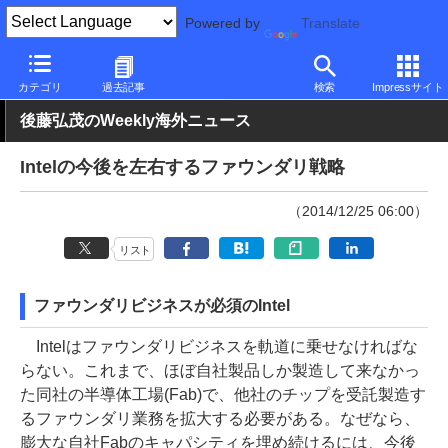
Powered by
Translate
PC Watch
市場
動向
Intel
カテゴリ
過去記事
検索
Impressサイト
後藤弘茂のWeekly海外ニュース
Intelの今後を左右するファウンダリ戦略
（2014/12/25 06:00）
リスト
ファウンダリビジネスが必須のIntel
Intelはファウンダリビジネスを軌道に乗せなければな
らない。これまで、ほぼ自社製品しか製造して来なかっ
た同社の半導体工場(Fab)で、他社のチップを受託製造す
るファウンダリ業務を拡大する必要がある。なぜなら、
膨大な自社Fabのキャパシティを埋め続けるには、今後