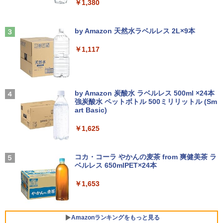
￥1,380
e付き ノートパソコン 中古 パソコン ノ
￥32,800
￥5,437
ミウラ折り小冊子付き 宇宙兄弟（46）
3
ートPC
特装版 （講談社キャラクターズA） [ 小
Anker Soundcore Liberty 5 ミッドナイトブ
On My Road (Stadium ver.)
山 宙哉 ]
ラック
by Amazon 天然水ラベルレス 2L×9本
￥19,800
￥250
￥2,139
【マラソンセール期間中ポイント5倍】中
HP フレームレス モニター 23.8インチ P
3
3
￥14,990
￥1,117
古デスクトップパソコン 第10世代 Core i
24v G4 IPSパネル フルHD HDMI VGA 中
5 メモリ8GB SSD500GB DVDマルチ Wi
古モニター
【1500円OFFクーポン】ノートパソコン
ndows11 NEC Mate MRT29L-7 初期設
3
中古パソコン 12.1インチ SSD256GB メ
定済 すぐ使える 送料無料 90日保証
￥7,700
自分の思いを言葉にする こどもアウトプ
4
モリ8GB Corei5 8世代 Microsoft Office
【2026年アップグレード版】AOKIMI ワイヤ
BUGS LIFE
ット図鑑 [ 樺沢 紫苑 ]
付き Windows11 Panasonic レッツノー
レスイヤホン bluetooth イヤホン V12 小型
by Amazon 炭酸水 ラベルレス 500ml ×24本
￥33,980
ト Let's note CF-SV7 中古ノートパソコ
軽量 ブルートゥースHi-Fi 最大36時間再生 ぶ
強炭酸水 ペットボトル 500ミリリットル (Sm
￥250
￥1,650
ン 軽量 ノートパソコン 薄型 パソコン 中
るーとゅーす コードレス ENCノイズキャン
art Basic)
モバイルモニター 15.6インチ InnoView
4
古PC 中古ノート SSD1TB
セリング 自動ペアリング Type-C充電 マイク
モバイルディスプレイ 自立型 1920*1080
付き 防水 タッチ式音量調整 スポーツ/通勤/通
￥1,625
【ポイント10倍】美品 HP 400 G6 SF 9
FHD ポータブルモニター IPS液晶パネル
4
学/WEB会議(ホワイト)
￥23,800
世代 Core i5 9500 メモリ8GB 16GB 32
薄型 軽量 持ち運び 壁掛けに対応 Switc
GB 新品M.2SSD256GB 512GB office付
h/PS3/PS4/PS5/Xbox One/PC/スマホ/U
On My Road (Stadium ver.)
SWAN-白鳥ー完結記念プレミアムセット
5
￥1,964
き デスクトップパソコン 中古パソコン P
SBType-C/標準HDMI対応【選べる種
[ 有吉 京子 ]
コカ・コーラ やかんの麦茶 from 爽健美茶 ラ
C Windows11 pro Win11 3画面 PC 800
類】タッチ/ケース付き/4Kタイプ
ベルレス 650mlPET×24本
￥250
【1500円OFFクーポン】【タッチパネル
600 G5 G4 モニタ セット オフィス 2024
4
￥21,534
&WEBカメラ搭載】ノートパソコン 2in1
搭載 選択可 8世代 10世代 DELL 1311a
Xiaomi シャオミ REDMI Buds 8 Lite ワイヤ
￥8,980
￥1,653
タブレットPC 13.3インチ SSD128GB メ
レスイヤホン Bluetooth 5.4 ノイズキャンセ
モリ8GB Core i3 第8世代 Microsoft Off
リング ANC 36時間再生
￥35,860
ice付き Windows11 東芝 dynabook D8
3 ノートパソコン 中古 PC パソコン 中古
￥2,980
モバイルモニター 10.5インチ FHD1280P
Amazonランキングをもっと見る
5
ノートPC 中古ノート 最大SSD512GB