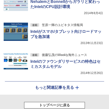
NehalemとBonnellからガラリと変わっ
たIntelのCPU設計環境
2014年8月4日
笠原一輝のユビキタス情報局
連載
Intelがスマホ/タブレット向けロードマッ
プを急加速
2013年11月23日
後藤弘茂のWeekly海外ニュース
連載
Intelのファウンダリサービスの特色はセ
ミカスタムモデル
2014年12月26日
もっと関連記事を見る
トップページに戻る