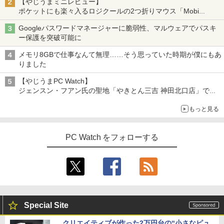
【やじうまミニレビュー】
ポケットにも楽々入るロジクールの2つ折りマウス「Mobi
Fold」。その気になるギミックとは？
Googleパスワードマネージャーに脆弱性、マルウェアでパスキ
ー保護を突破可能に
メモリ8GBで仕事なんて無理……そう思っていた時期が僕にもあ
りました
【やじうまPC Watch】
ジェンスン・フアン氏の聖地「やきとん三吉 神田北口店」で
「ご来店記念コース」を娘と堪能
もっと見る
～コース名を変更したのはNVIDIAに怒られたからではない
PC Watch をフォローする
Special Site
クリエイティブが作った2万円台の“小さなピュ