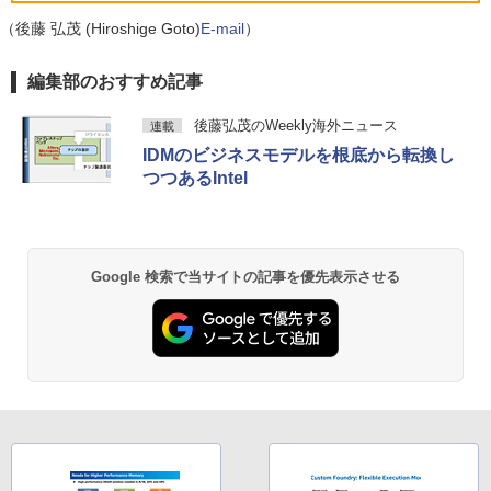
モバイルディスプレイ 高輝度400nits 10
「楽天ランキング1位」 デスクトップパ
0%sRGB 超軽量260g 極細ベゼル ポータ
（後藤 弘茂 (Hiroshige Goto)
E-mail
）
5
￥24,800
ソコン Windows11 Office付き パソコン
ブルモニター IPSパネル HDR対応 USB T
新品｜インテル 第14世代 Core i5-4590 i
ype-C/mini HDMI接続可 ゲーム機/携帯
薬屋のひとりごと 17巻 (デジタル版ビッグガ
編集部のおすすめ記事
5 i7-14700F｜ SSD 256GB～2TB｜メモ
電話/PC/Mac対応
ンガンコミックス)
リ 8～64GB DDR4/5｜ デスクトップPC
【中古】【モニターにムラあり・激安ご
2年保証 激安 高性能 ゲーム 本体のみ PC
￥8,999
5
後藤弘茂のWeekly海外ニュース
連載
￥770
奉仕】 ノートパソコン / DELL Latitude
高スペッ 初期設定済み
IDMのビジネスモデルを根底から転換し
3520 / 第11世代Corei5 / SSD256GB / メ
モリー8GB / Windows11 / USB / micro
つつあるIntel
￥45,700
SD / type-C / Bluetooth / HDMI / ACア
ダプター / MS-office搭載
異世界居酒屋「のぶ」(22) (角川コミックス・
エース)
￥29,800
￥832
Google 検索で当サイトの記事を優先表示させる
HUNTER×HUNTER モノクロ版 39 (ジャンプ
コミックスDIGITAL)
￥572