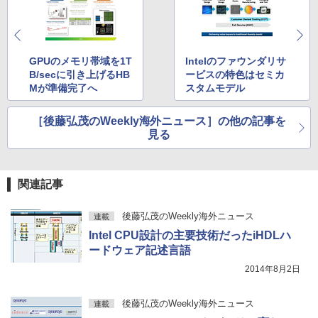
スーパーの裏でヤニ吸うふたり 9巻 (デジタル
版ビッグガンガンコミックス)
￥810
GPUのメモリ帯域を1T
Intelのファウンダリサ
B/secに引き上げるHB
ービスの特色はセミカ
Mが準備完了へ
スタムモデル
ONE PIECE モノクロ版 115 (ジャンプコミッ
クスDIGITAL)
［後藤弘茂のWeekly海外ニュース］の他の記事を
￥594
見る
関連記事
後藤弘茂のWeekly海外ニュース
連載
Intel CPU設計の主要技術だったiHDLハ
ードウェア記述言語
2014年8月2日
後藤弘茂のWeekly海外ニュース
連載