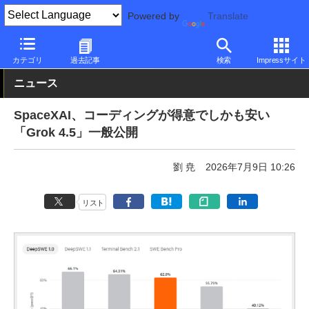
Powered by
Translate
PC Watch
市場
AI
その他
カテゴリ
過去記事
検索
Impressサイト
ニュース
SpaceXAI、コーディングが得意でしかも安い
「Grok 4.5」一般公開
劉 尭
2026年7月9日 10:26
リスト