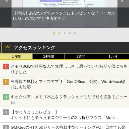
【特集】あなたのPCスペックにドンピシャな「ローカル
LLM」の選び方と快適化テク
●
●
●
●
●
アクセスランキング
1時間
24時間
1週間
1カ月
メモリ8GBで仕事なんて無理……そう思っていた時期が僕にもあ
りました
AI搭載の無料オフィスアプリ「GenOffice」公開。Word/Excel形
式にも対応
キオクシア、メモリ不足をフラッシュメモリで補う拡張モジュー
ル
【やじうまミニレビュー】
ポケットにも楽々入るロジクールの2つ折りマウス「Mobi
Fold」。その気になるギミックとは？
GMKtecのRTX 50シリーズ搭載小型ゲーミングPC、日本でも発