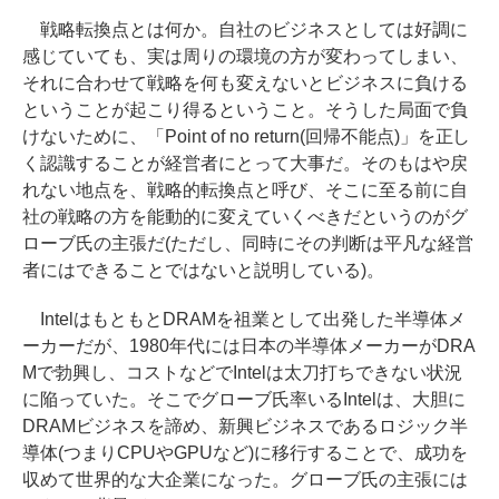
戦略転換点とは何か。自社のビジネスとしては好調に
感じていても、実は周りの環境の方が変わってしまい、
それに合わせて戦略を何も変えないとビジネスに負ける
ということが起こり得るということ。そうした局面で負
けないために、「Point of no return(回帰不能点)」を正し
く認識することが経営者にとって大事だ。そのもはや戻
れない地点を、戦略的転換点と呼び、そこに至る前に自
社の戦略の方を能動的に変えていくべきだというのがグ
ローブ氏の主張だ(ただし、同時にその判断は平凡な経営
者にはできることではないと説明している)。
IntelはもともとDRAMを祖業として出発した半導体メ
ーカーだが、1980年代には日本の半導体メーカーがDRA
Mで勃興し、コストなどでIntelは太刀打ちできない状況
に陥っていた。そこでグローブ氏率いるIntelは、大胆に
DRAMビジネスを諦め、新興ビジネスであるロジック半
導体(つまりCPUやGPUなど)に移行することで、成功を
収めて世界的な大企業になった。グローブ氏の主張には