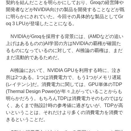
契約を結んだことを明らかにしており、Groqの経営陣や
開発者などがNVIDIA向けの製品を開発することなどが既
に明らかにされていた。今回その具体的な製品としてGr
oq 3 LPUが登場したことになる。
NVIDIAがGroqを採用する背景には、(AMDなどの追い
上げはあるものの)AI学習の方はNVIDIAの覇権が確固た
るものになっているのに対して、AI推論の覇権は、まだ
まだ流動的であるためだ。
AI推論において、NVIDIA GPUを利用する時に、泣き
所は2つある。1つは消費電力で、もう1つがメモリ遅延
(レイテンシ)だ。消費電力に関しては、GPU単体のTDP
(Thermal Design Power)が年々上がっていることからも
明らかだろう。もちろんTDPは消費電力そのものではな
く、あくまで熱設計時の参考値に過ぎないが、TDPが高
いということは、それだけより多くの消費電力を消費で
きるということだ。