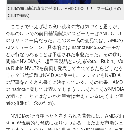
CESの前日基調講演に登壇したAMD CEO リサ・スー氏(1月の
CESで撮影)
ここまでいえば勘の良い読者の方は気づくと思うが、
今年のCESでの前日基調講演のスピーカーはAMD CEO
のリサ・スー氏だった。このスー氏の会見では、AMDの
AIソリューション、具体的にはInstinct MI455Xのデモな
どが行なわれることは予想された事態だった。その数時
間前にNVIDIAが、超目玉製品といえるVera、Rubin、Ve
ra Rubin NVL72を前倒し発表して当ててきたらどうだろ
うか？当然話題はNVIDIAに集中し、メディアもNVIDIA
の記事をたくさん書くに決まっている。その結果、AMD
のInstinctに関しては霞んでしまう……それこそがNVIDIA
が狙ったことではないかと筆者は考えている(あくまで筆
者の推測だ、念のため)。
NVIDIAがそう狙ったと考えられる背景には、AMDのIn
stinctが現実的な脅威になりつつある。まだまだ市場シェ
アを小さいものの、学習の世界でもAMDは確実にシェア