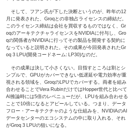
そして、フアン氏が下した決断というのが、昨年の12
月に発表された、Groqとの非独占ライセンスの締結だ。
このライセンス締結は会社を買収するものではなく、Gr
oqのアーキテクチャライセンスをNVIDIAに付与し、Gro
qの関係者がNVIDIAに行ってその製品を開発する契約に
なっていると説明された。その成果が今回発表されたGr
oq 3 LPU(開発コードネーム: LP30)なのだ。
その成果は決して小さくない。目指すところは割とシ
ンプルで、GPUがカバーできない低遅延や電力効率が重
視される領域を、GroqのLPUでカバーする。両者を組み
合わせることでVera RubinだけではHopper世代と比べて
AI推論時には5倍のレベニューだが、LPUを組み合わせる
ことで10倍になるとアピールしている。つまり、データ
フロー・アーキテクチャのような仕組みを、NVIDIAのAI
データセンターのエコシステムの中に取り入れる、それ
がGroq 3 LPUの狙いになる。