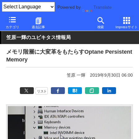
Powered by
Translate
PC Watch
半導体/周辺機器
SSD
Intel
カテゴリ
過去記事
検索
Impressサイト
笠原一輝のユビキタス情報局
メモリ階層に大変革をもたらすOptane Persistent
Memory
笠原 一輝
2019年9月30日 06:00
リスト