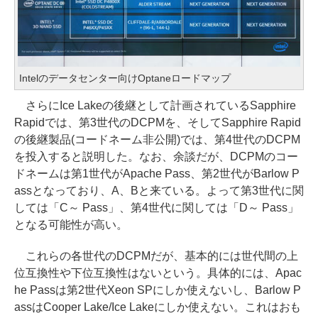
Intelのデータセンター向けOptaneロードマップ
さらにIce Lakeの後継として計画されているSapphire
Rapidでは、第3世代のDCPMを、そしてSapphire Rapid
の後継製品(コードネーム非公開)では、第4世代のDCPM
を投入すると説明した。なお、余談だが、DCPMのコー
ドネームは第1世代がApache Pass、第2世代がBarlow P
assとなっており、A、Bと来ている。よって第3世代に関
しては「C～ Pass」、第4世代に関しては「D～ Pass」
となる可能性が高い。
これらの各世代のDCPMだが、基本的には世代間の上
位互換性や下位互換性はないという。具体的には、Apac
he Passは第2世代Xeon SPにしか使えないし、Barlow P
assはCooper Lake/Ice Lakeにしか使えない。これはおも