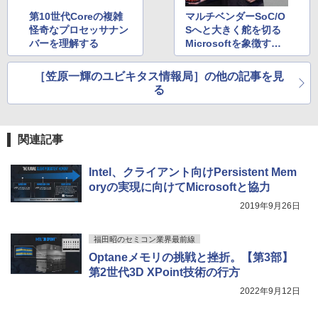
強炭酸水 ペットボトル 500ミリリットル (Sm
￥250
第10世代Coreの複雑
マルチベンダーSoC/O
art Basic)
￥572
怪奇なプロセッサナン
Sへと大きく舵を切る
バーを理解する
Microsoftを象徴するS
￥1,625
urface Duo
BUGS LIFE
スーパーの裏でヤニ吸うふたり 9巻 (デジタル
［笠原一輝のユビキタス情報局］の他の記事を見
版ビッグガンガンコミックス)
コカ・コーラ やかんの麦茶 from 爽健美茶 ラ
る
ベルレス 650mlPET×24本
￥250
￥810
￥2,009
関連記事
Intel、クライアント向けPersistent Mem
oryの実現に向けてMicrosoftと協力
2019年9月26日
福田昭のセミコン業界最前線
Optaneメモリの挑戦と挫折。【第3部】
第2世代3D XPoint技術の行方
2022年9月12日