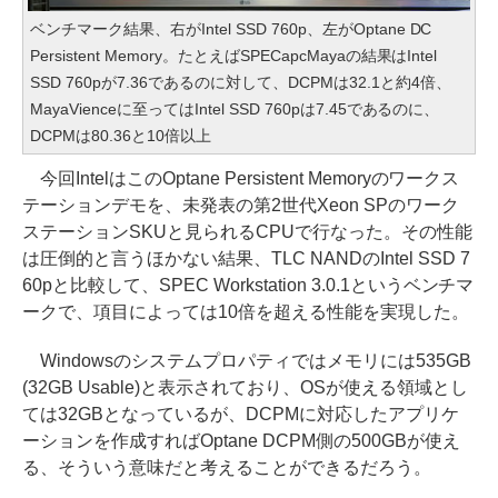
ベンチマーク結果、右がIntel SSD 760p、左がOptane DC
Persistent Memory。たとえばSPECapcMayaの結果はIntel
SSD 760pが7.36であるのに対して、DCPMは32.1と約4倍、
MayaVienceに至ってはIntel SSD 760pは7.45であるのに、
DCPMは80.36と10倍以上
今回IntelはこのOptane Persistent Memoryのワークス
テーションデモを、未発表の第2世代Xeon SPのワーク
ステーションSKUと見られるCPUで行なった。その性能
は圧倒的と言うほかない結果、TLC NANDのIntel SSD 7
60pと比較して、SPEC Workstation 3.0.1というベンチマ
ークで、項目によっては10倍を超える性能を実現した。
Windowsのシステムプロパティではメモリには535GB
(32GB Usable)と表示されており、OSが使える領域とし
ては32GBとなっているが、DCPMに対応したアプリケ
ーションを作成すればOptane DCPM側の500GBが使え
る、そういう意味だと考えることができるだろう。