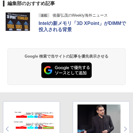
編集部のおすすめ記事
ws11 Office付｜テンキー DVD 搭載｜C
HD 240Hz 1ms Fast IPSパネル HDMI2.0
ore i5 第7世代 メモリ 8GB SSD 256GB
×1 DP1.4×1 Adaptive Sync対応 フリッ
BRUCE WAYNE feat. Flo Milli, ATL Jacob
【Amazon.co.jp限定】 い・ろ・は・す 2L P
薬屋のひとりごと 17巻 (デジタル版ビッグガ
｜店長厳選 Lenovo ThinkPad 15.6型 Bl
カーフリー ブルーライトカット モニター
後藤弘茂のWeekly海外ニュース
連載
[Explicit]
ET ラベルレス ×8本
ンガンコミックス)
uetooth Wi-Fi 無線｜中古 パソコン 中古
ディスプレイ MAXZEN MGM25IC04-F2
Intelの新メモリ「3D XPoint」がDIMMで
PC Word Excel
40
投入される背景
￥250
￥1,112
￥770
￥29,800
￥12,980
BRUCE WAYNE feat. Flo Milli, ATL Jacob
by Amazon 天然水 ラベルレス 500ml ×24本
異世界居酒屋「のぶ」(22) (角川コミックス・
[Explicit]
富士山の天然水 バナジウム含有 水 ミネラル
エース)
Google 検索で当サイトの記事を優先表示させる
ウォーター ペットボトル 静岡県産 500ミリリ
ットル (Smart Basic)
￥250
￥832
￥1,380
On My Road (Stadium ver.)
ONE PIECE モノクロ版 115 (ジャンプコミッ
クスDIGITAL)
by Amazon 天然水ラベルレス 2L×9本
￥250
￥594
￥1,117
On My Road (Stadium ver.)
HUNTER×HUNTER モノクロ版 39 (ジャンプ
コミックスDIGITAL)
by Amazon 炭酸水 ラベルレス 500ml ×24本