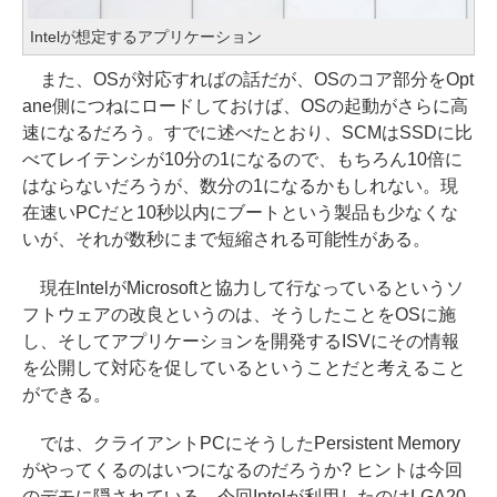
Intelが想定するアプリケーション
また、OSが対応すればの話だが、OSのコア部分をOpt
ane側につねにロードしておけば、OSの起動がさらに高
速になるだろう。すでに述べたとおり、SCMはSSDに比
べてレイテンシが10分の1になるので、もちろん10倍に
はならないだろうが、数分の1になるかもしれない。現
在速いPCだと10秒以内にブートという製品も少なくな
いが、それが数秒にまで短縮される可能性がある。
現在IntelがMicrosoftと協力して行なっているというソ
フトウェアの改良というのは、そうしたことをOSに施
し、そしてアプリケーションを開発するISVにその情報
を公開して対応を促しているということだと考えること
ができる。
では、クライアントPCにそうしたPersistent Memory
がやってくるのはいつになるのだろうか? ヒントは今回
のデモに隠されている。今回Intelが利用したのはLGA20