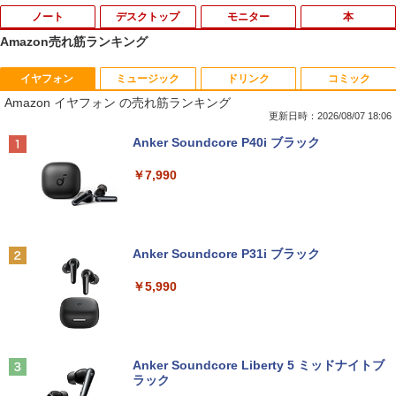
ノート
デスクトップ
モニター
本
Amazon売れ筋ランキング
イヤフォン
ミュージック
ドリンク
コミック
【中古】Panasonic Let's note SV8 CF-
中古パソコン | Dell | OptiPlex 3040 SFF
【マラソンセール期間中ポイント5倍】中
逆転バリバリバース 1 金のバリバコイン
1
1
1
1
Amazon イヤフォン の売れ筋ランキング
SV8TDLVS【i5-8365U 8G 256G(SSD)
| Windows11 | デスクトップ | 一年保証 |
古モニター 23.8インチ ワイド ノングレ
2枚つき特装版 （コロコロコミックス） [
WiFi 12LCD(1920x1200)】【ECセンタ
第6世代 | Core i5 6500 3.2(～最大3.6)G
ア フルHD PHILIPS 243V7Q ブラック V
掛丸 翔 ]
更新日時：2026/08/07 18:06
ー】保証期間1ヶ月【ランクC】
Hz | MEM:8GB | HDD:500GB | DVDマル
GA DVI HDMI スピーカー搭載 動作確認
Anker Soundcore P40i ブラック
チ | Win11Pro64Bit
済み 送料無料 30日保証
￥1,760
￥22,980
￥7,990
￥9,980
￥6,980
SAKAMOTO DAYS 28 【電子書籍】[ 鈴
2
【マラソンP5倍/10%オフクーポン】中古
木祐斗 ]
2
ノートパソコン Lenovo ThinkPad L570
貴重 英語/中国語/日本語版 WINDOWS X
アースドリームス 厳選おまかせモニター
2
2
Anker Soundcore P31i ブラック
第6世代Core i5 メモリ16GB SSD256GB
P SP3 / WIN7 /WIN10 インストール（購
21.5型〜27型ワイド 【HDMI対応 / FULL
￥572
カメラ DVD Bluetooth 15.6インチWind
入時選択） シルアル RS232C 省スペー
HD解像度】 大手メーカー液晶 (Dell/HP/
￥5,990
ows11 Pro 送料無料 保証付き
ス デスクトップパソコン Core I3 OR I
NEC等) テレワーク デュアルモニター S
5 3.1Gヘルツ以上 2Gメモリー DELL 7
witch PS4 PS5対応 【整備済み中古品】
90/7010 250Gハード DVD 【中古】
￥26,800
￥6,470
薬屋のひとりごと 17巻 【電子書籍】[ 日
3
￥17,600
向夏 ]
Anker Soundcore Liberty 5 ミッドナイトブ
ラック
【1500円OFFクーポン】【訳アリ】【W
￥770
3