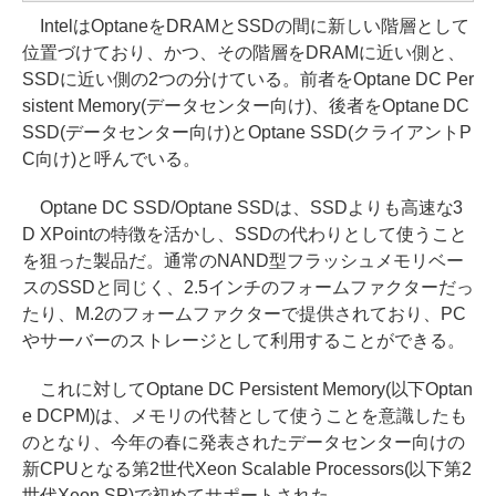
IntelはOptaneをDRAMとSSDの間に新しい階層として
位置づけており、かつ、その階層をDRAMに近い側と、
SSDに近い側の2つの分けている。前者をOptane DC Per
sistent Memory(データセンター向け)、後者をOptane DC
SSD(データセンター向け)とOptane SSD(クライアントP
C向け)と呼んでいる。
Optane DC SSD/Optane SSDは、SSDよりも高速な3
D XPointの特徴を活かし、SSDの代わりとして使うこと
を狙った製品だ。通常のNAND型フラッシュメモリベー
スのSSDと同じく、2.5インチのフォームファクターだっ
たり、M.2のフォームファクターで提供されており、PC
やサーバーのストレージとして利用することができる。
これに対してOptane DC Persistent Memory(以下Optan
e DCPM)は、メモリの代替として使うことを意識したも
のとなり、今年の春に発表されたデータセンター向けの
新CPUとなる第2世代Xeon Scalable Processors(以下第2
世代Xeon SP)で初めてサポートされた。