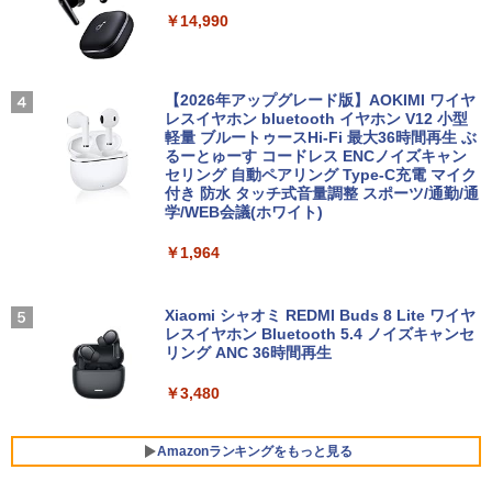
EBカメラ＋フルHD】ノートパソコン 中
中古 モニター 23インチ iiyama XU2390
3
￥14,990
古パソコン 13.3インチ SSD256GB メモ
【★最大100%ポイント】HP ProDesk 6
HS-B3 スリムベゼル AH-IPSパネル 解像
3
リ8GB Core i5-1135G7 第11世代 Micro
00 G2 SFF/第6世代 Core i7/メモリ:4GB/
度1920x1080 応答速度5ms コントラス
soft Office付き Windows11 東芝 dyna
8GB/16GB/SSD:128GB/256GB/512GB/
ト比1000:1 入力端子 DVI D-Sub HDMI
book G83 中古 PC パソコン ノートPC S
1TB/DVD/DP/VGA/Wifi/2画面出力/Offic
中古ディスプレイ PCモニター PCディス
＼話題の編み図が大集合！／【★作品
4
SD1TB メモリ16GB 軽量 薄型 ダイナブ
e/中古 デスクトップ デスクトップPC/Wi
プレイ 液晶ディスプレイ 液晶モニター r
【2026年アップグレード版】AOKIMI ワイヤ
集】アイアムオリーブ増刊号 NO.1 ハマ
ック
ndows11
ankC
レスイヤホン bluetooth イヤホン V12 小型
ナカ
軽量 ブルートゥースHi-Fi 最大36時間再生 ぶ
るーとゅーす コードレス ENCノイズキャン
￥29,800
￥22,800
￥8,550
￥950
セリング 自動ペアリング Type-C充電 マイク
付き 防水 タッチ式音量調整 スポーツ/通勤/通
学/WEB会議(ホワイト)
ノートパソコン 新品 Office付き 初心者
□■※ 【USB端子多数搭載!】 HP デスク
モバイルモニター 15.6インチ InnoView
魔女と傭兵（9） 【電子書籍】[ 宮木真人
4
4
4
5
￥1,964
向け 初期設定済 Win11 Pro 日本語キー
トップPC ProDesk 600 G6 SFF Corei5-
モバイルディスプレイ 自立型 1920*1080
]
ボード テレワーク応援 Celeron N3350
10500/メモリ8GB/SSD256GB/DVDマル
FHD ポータブルモニター IPS液晶パネル
メモリー:8GB 高速SSD:512GB最大 lapt
チ/Win11 動作確認 【中古】送料無料
薄型 軽量 持ち運び 壁掛けに対応 Switc
￥792
op 14型液晶 Webカメラ USB 3.0 miniH
h/PS3/PS4/PS5/Xbox One/PC/スマホ/U
Xiaomi シャオミ REDMI Buds 8 Lite ワイヤ
DMI 無線機能 Bluetooth 超軽量大容量バ
SBType-C/標準HDMI対応【選べる種
レスイヤホン Bluetooth 5.4 ノイズキャンセ
￥30,000
ッテリー ノートPC在宅勤務14Q8H
類】タッチ/ケース付き/4Kタイプ
リング ANC 36時間再生
￥29,800
￥8,980
￥3,480
DELL OptiPlex 3060 Micro【Core i5-84
5
00T/8GB(DDR4)/500GB/Win11-64bit】
中古/送料無料 ※沖縄、離島を除く
Amazonランキングをもっと見る
レビュー投稿 5年保証｜MS Office 2024
【期間限定10%OFFクーポン 8/12 10時
5
5
H&B 搭載｜中古ノートパソコン Windo
まで】 ゲーミングモニター 24.5インチ F
￥16,800