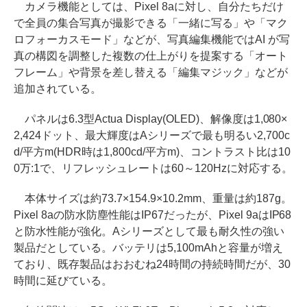
カメラ機能としては、Pixel 8aに対し、自分たちだけ
で全員の集合写真が撮影できる「一緒に写る」や「マク
ロフォーカスモード」などが、写真編集機能ではAI が写
真の構図を調整した複数の仕上がりを提案する「オート
フレーム」や背景を差し替える「編集マジック」などが
追加されている。
パネルは6.3型Actua Display(OLED)、解像度は1,080×
2,424ドット、最大輝度はAシリーズで最も明るい2,700c
d/平方m(HDR時は1,800cd/平方m)、コントラスト比は10
0万:1で、リフレッシュレートは60～120Hzに対応する。
本体サイズは約73.7×154.9×10.2mm、重量は約187g。
Pixel 8aの防水防塵性能はIP67だったが、Pixel 9aはIP68
と防水性能が強化。Aシリーズとして最も耐久性の強い
製品だとしている。バッテリは5,100mAhと容量が増え
ており、既存製品はおおむね24時間の持続時間だが、30
時間に延びている。