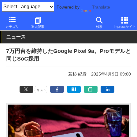
Powered by
Translate
PC Watch
パソコン/タブレット/スマートフォン
スマートフォン
カテゴリ
過去記事
検索
Impressサイト
ニュース
7万円台を維持したGoogle Pixel 9a。Proモデルと
同じSoC採用
若杉 紀彦
2025年4月9日 09:00
リスト