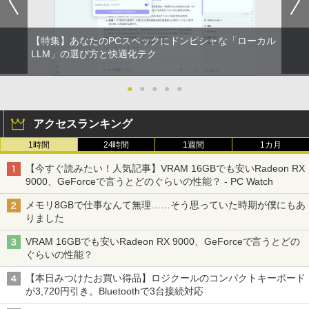
【特集】あなたのPCスペックにドンピシャな「ローカル
LLM」の選び方と快適化テク
●
●
●
●
●
アクセスランキング
1時間
24時間
1週間
1カ月
【今すぐ読みたい！人気記事】VRAM 16GBでも安いRadeon RX
9000、GeForceで言うとどのぐらいの性能？ - PC Watch
メモリ8GBで仕事なんて無理……そう思っていた時期が僕にもあ
りました
VRAM 16GBでも安いRadeon RX 9000、GeForceで言うとどの
ぐらいの性能？
【本日みつけたお買い得品】ロジクールのコンパクトキーボード
が3,720円引き。Bluetoothで3台接続対応