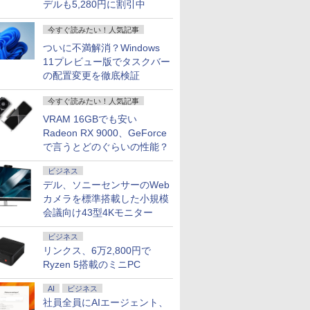
デルも5,280円に割引中
今すぐ読みたい！人気記事
ついに不満解消？Windows
11プレビュー版でタスクバー
の配置変更を徹底検証
今すぐ読みたい！人気記事
VRAM 16GBでも安い
Radeon RX 9000、GeForce
で言うとどのぐらいの性能？
ビジネス
デル、ソニーセンサーのWeb
カメラを標準搭載した小規模
会議向け43型4Kモニター
ビジネス
リンクス、6万2,800円で
Ryzen 5搭載のミニPC
AI
ビジネス
社員全員にAIエージェント、