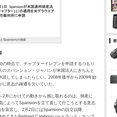
anとSpansionの倒産
最
国
2月上旬の時点で、チャプターイレブンを申請するつもり
人のスパンション・ジャパンが米国法人にきちんと
請してしまったらしい。2008年後半から2009年始
かに意志の疎通を欠いていた。
9年1～2月にかけての動きから感じ取れるのは、倒産に
によってSpansionを立て直して行こうとする意志
を宣言し、2月2日にはSpansionの設立以降、
てきたBertrand Cambou(バートランド・カンブ