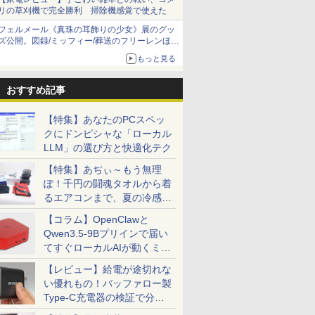
リの草刈機で完全勝利 掃除機感覚で使えた
フェルメール《真珠の耳飾りの少女》展のグッ
ズ公開。図録/ミッフィー/葬送のフリーレンほ
か、注目ブランドコラボが実現
もっと見る
おすすめ記事
【特集】あなたのPCスペッ
クにドンピシャな「ローカル
LLM」の選び方と快適化テク
【特集】あぢぃ～もう無理
ぽ！千円の闘魂タオルから着
るエアコンまで、夏の冷感グ
ッズ一挙紹介
【コラム】OpenClawと
Qwen3.5-9Bプリインで届い
てすぐローカルAIが動くミニ
PC「SER9 Pro」
【レビュー】給電が途切れな
い優れもの！バッファロー製
Type-C充電器の検証で分か
ったこと