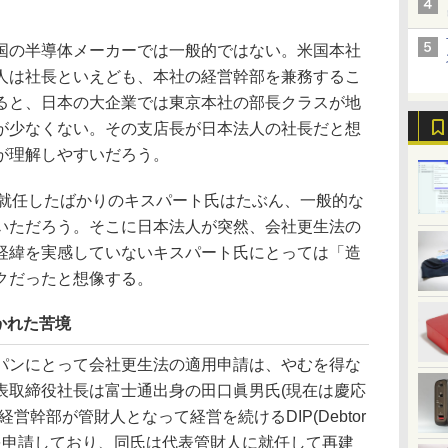
の半導体メーカーでは一般的ではない。米国本社
人は社長といえども、本社の経営幹部を兼務するこ
ると、日本の大企業では東京本社の部長クラスが地
が少なくない。その支店長が日本法人の社長だと想
が理解しやすいだろう。
就任したばかりのキスパート氏はたぶん、一般的な
いただろう。そこに日本法人が突然、会社更生法の
経緯を実感していないキスパート氏にとっては「造
クだったと想像する。
かれた苦境
ンにとって会社更生法の適用申請は、やむを得な
表取締役社長は富士通出身の田口眞男氏(現在は慶応
営幹部が管財人となって経営を続けるDIP(Debtor
社更生法を申請しており、同氏は代表管財人に就任して再建