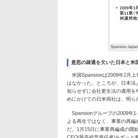
Spansion Jap
意思の疎通を欠いた日本と米
米国Spansionは2009年
はなかった。ところが、日本法
知らせずに会社更生法の適用を申
めにかけての日米両社は、明ら
Spansionグループの200
よる再生ではなく、事業の再編成
だ。1月15日に事業再編成の開始
CEO(最高経営責任者)をずっと務め