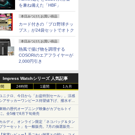
を兼ね備えた「HBF」
本日みつけたお買い得品
カード付きの「プロ野球チッ
プス」が24袋セットでオトク
本日みつけたお買い得品
熱風で揚げ物を調理する
COSORIのエアフライヤーが
2,000円引き
Impress Watchシリーズ 人気記事
時間
24時間
1週間
1カ月
ユニクロ、今日から「お盆特別セール」。涼感
シアサッカーワンピース待望値下げ、撥水ギア
ショーツは1990円に
東映の歴代オープニング映像がカプセルトイ
に。全5種で8月下旬発売
カルディ、オンライン限定「ネコバッグ＆タン
ブラーセット」を一般販売。7月の抽選販売の
当選無効分
【家電レビュー】手ごわい雑草との戦い、コメ