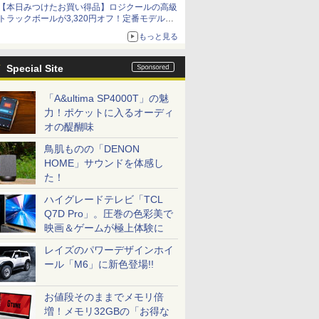
【本日みつけたお買い得品】ロジクールの高級
トラックボールが3,320円オフ！定番モデルも
5,280円に割引中
もっと見る
Special Site
「A&ultima SP4000T」の魅
力！ポケットに入るオーディ
オの醍醐味
鳥肌ものの「DENON
HOME」サウンドを体感し
た！
ハイグレードテレビ「TCL
Q7D Pro」。圧巻の色彩美で
映画＆ゲームが極上体験に
レイズのパワーデザインホイ
ール「M6」に新色登場!!
お値段そのままでメモリ倍
増！メモリ32GBの「お得な