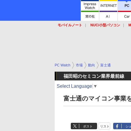
モバイルノート
NUC/小型パソコン
M
SSD
キーボード
マウス
PC Watch
市場
動向
富士通
福田昭のセミコン業界最前線
Select Language
▼
富士通のマイコン事業を買
ポスト
リスト
シ