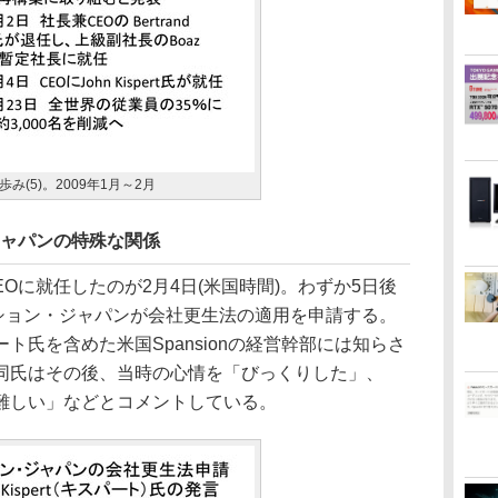
な歩み(5)。2009年1月～2月
・ジャパンの特殊な関係
CEOに就任したのが2月4日(米国時間)。わずか5日後
ンション・ジャパンが会社更生法の適用を申請する。
ト氏を含めた米国Spansionの経営幹部には知らさ
同氏はその後、当時の心情を「びっくりした」、
難しい」などとコメントしている。