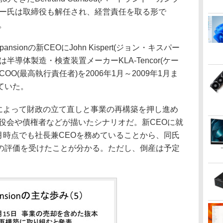
ブー氏は取締役も解任され、経営責任を取る形で
る。
ionの新CEOにJohn Kispert(ジョン・キスパー
半導体製造・検査装置メーカーKLA-Tencor(ケー
O(最高執行責任者)を2006年1月～2009年1月ま
ていた。
代によって財政の立て直しと事業の再構築を押し進め
取締役会や債権者などが描いたシナリオだ。新CEOに就
6月時点でも社長兼CEOを務めていることから、同氏
の評価を受けたことが分かる。ただし、倒産は予定