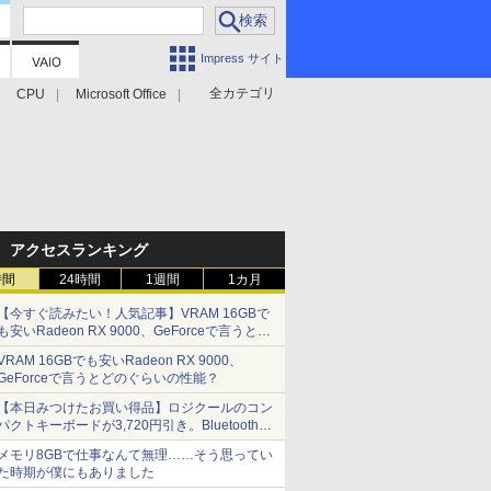
Impress サイト
全カテゴリ
CPU
Microsoft Office
アクセスランキング
時間
24時間
1週間
1カ月
【今すぐ読みたい！人気記事】VRAM 16GBで
も安いRadeon RX 9000、GeForceで言うとど
のぐらいの性能？ - PC Watch
VRAM 16GBでも安いRadeon RX 9000、
GeForceで言うとどのぐらいの性能？
【本日みつけたお買い得品】ロジクールのコン
パクトキーボードが3,720円引き。Bluetoothで3
台接続対応
メモリ8GBで仕事なんて無理……そう思ってい
た時期が僕にもありました