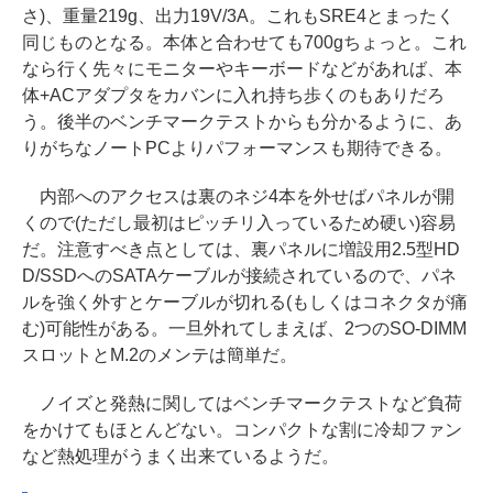
さ)、重量219g、出力19V/3A。これもSRE4とまったく
同じものとなる。本体と合わせても700gちょっと。これ
なら行く先々にモニターやキーボードなどがあれば、本
体+ACアダプタをカバンに入れ持ち歩くのもありだろ
う。後半のベンチマークテストからも分かるように、あ
りがちなノートPCよりパフォーマンスも期待できる。
内部へのアクセスは裏のネジ4本を外せばパネルが開
くので(ただし最初はピッチリ入っているため硬い)容易
だ。注意すべき点としては、裏パネルに増設用2.5型HD
D/SSDへのSATAケーブルが接続されているので、パネ
ルを強く外すとケーブルが切れる(もしくはコネクタが痛
む)可能性がある。一旦外れてしまえば、2つのSO-DIMM
スロットとM.2のメンテは簡単だ。
ノイズと発熱に関してはベンチマークテストなど負荷
をかけてもほとんどない。コンパクトな割に冷却ファン
など熱処理がうまく出来ているようだ。