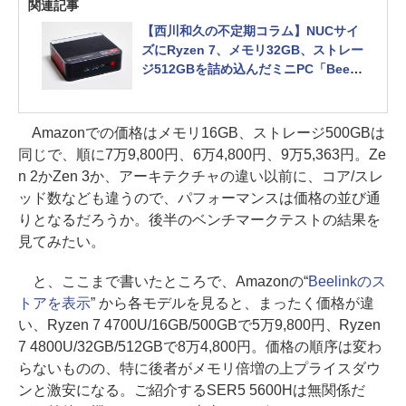
関連記事
【西川和久の不定期コラム】NUCサイ
ズにRyzen 7、メモリ32GB、ストレー
ジ512GBを詰め込んだミニPC「Beeli
nk SER4」
Amazonでの価格はメモリ16GB、ストレージ500GBは
同じで、順に7万9,800円、6万4,800円、9万5,363円。Ze
n 2かZen 3か、アーキテクチャの違い以前に、コア/スレ
ッド数なども違うので、パフォーマンスは価格の並び通
りとなるだろうか。後半のベンチマークテストの結果を
見てみたい。
と、ここまで書いたところで、Amazonの“
Beelinkのス
トアを表示
” から各モデルを見ると、まったく価格が違
い、Ryzen 7 4700U/16GB/500GBで5万9,800円、Ryzen
7 4800U/32GB/512GBで8万4,800円。価格の順序は変わ
らないものの、特に後者がメモリ倍増の上プライスダウ
ンと激安になる。ご紹介するSER5 5600Hは無関係だ