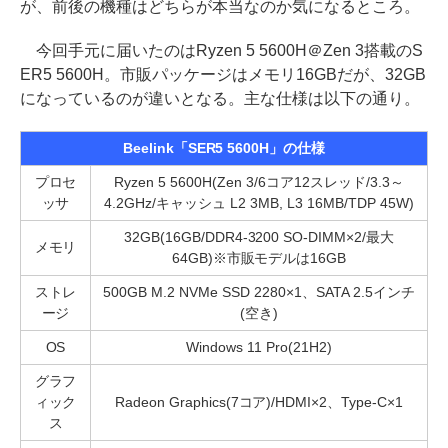
が、前後の機種はどちらが本当なのか気になるところ。
今回手元に届いたのはRyzen 5 5600H＠Zen 3搭載のS
ER5 5600H。市販パッケージはメモリ16GBだが、32GB
になっているのが違いとなる。主な仕様は以下の通り。
Beelink「SER5 5600H」の仕様
プロセ
Ryzen 5 5600H(Zen 3/6コア12スレッド/3.3～
ッサ
4.2GHz/キャッシュ L2 3MB, L3 16MB/TDP 45W)
32GB(16GB/DDR4-3200 SO-DIMM×2/最大
メモリ
64GB)※市販モデルは16GB
ストレ
500GB M.2 NVMe SSD 2280×1、SATA 2.5インチ
ージ
(空き)
OS
Windows 11 Pro(21H2)
グラフ
ィック
Radeon Graphics(7コア)/HDMI×2、Type-C×1
ス