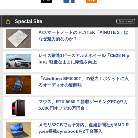
Special Site
AIスマートノートのiFLYTEK「AINOTE 2」は
なぜ魅力的なのか？
レイズ鍛造1ピースアルミホイール「CE28 N-p
lus」軽量なままに剛性を向上
「A&ultima SP4000T」の魅力！ポケットに入
るオーディオの醍醐味
マウス、RTX 5060 Ti搭載ゲーミングPCが7万
5,000円オフで30万円台！
メモリ32GBでも予算内。産経新聞社がAMD R
yzen搭載dynabookを2千台導入