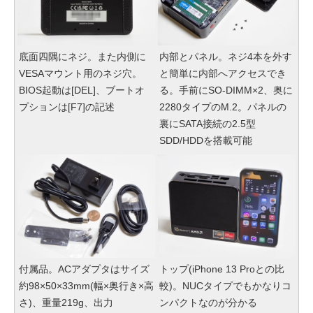
底面四隅にネジ。また内側に
内部とパネル。ネジ4本を外す
VESAマウント用のネジ穴。
と簡単に内部へアクセスでき
BIOS起動は[DEL]、ブートオ
る。手前にSO-DIMM×2、奥に
プションは[F7]の記述
2280タイプのM.2。パネルの
裏にSATA接続の2.5型
SDD/HDDを搭載可能
付属品。ACアダプタはサイズ
トップ(iPhone 13 Proとの比
約98×50×33mm(幅×奥行き×高
較)。NUCタイプでもかなりコ
さ)、重量219g、出力
ンパクトなのが分かる