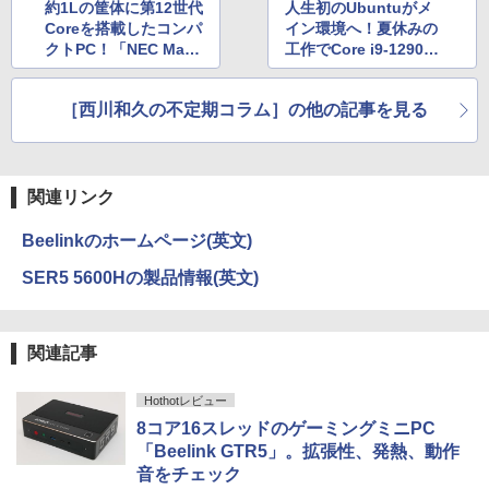
約1Lの筐体に第12世代
人生初のUbuntuがメ
Coreを搭載したコンパ
イン環境へ！夏休みの
クトPC！「NEC Mate
工作でCore i9-12900
タイプMC＜MC-C
搭載ミニPCを組む【後
＞」。光学ドライブと
編】
［西川和久の不定期コラム］の他の記事を見る
の一体感も高い
関連リンク
Beelinkのホームページ(英文)
SER5 5600Hの製品情報(英文)
関連記事
Hothotレビュー
8コア16スレッドのゲーミングミニPC
「Beelink GTR5」。拡張性、発熱、動作
音をチェック