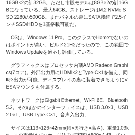
16GB×2の計32GB。ただし市販モデルは8GB×2の計16G
Bになっている。最大64GB。ストレージはM.2 NVMe S
SD 2280の500GB。またパネルの裏にSATA接続で2.5イ
ンチSSD/HDDを1基搭載可能だ。
OSは、Windows 11 Pro。このクラスでHomeでないの
はポイントが高い。ビルド21H2だったので、この範囲で
Windows Updateを適応し評価している。
グラフィックスはプロセッサ内蔵AMD Radeon Graphi
cs(7コア)。外部出力用にHDMI×2とType-C×1を備え、同
時3出力が可能。ディスプレイの裏に装着できるようにV
ESAマウンタも付属する。
ネットワークはGigabit Ethernet、Wi-Fi 6E、Bluetooth
5.2。そのほかのインターフェイスは、USB 3.0×3、USB
2.0×1、USB Type-C×1、音声入出力。
サイズは113×126×42mm(幅×奥行き×高さ)、重量1.03k