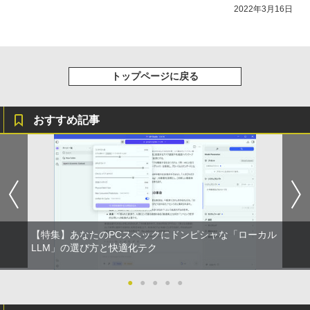
2022年3月16日
トップページに戻る
おすすめ記事
【特集】あなたのPCスペックにドンピシャな「ローカル
LLM」の選び方と快適化テク
●
●
●
●
●