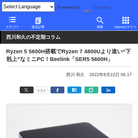
Powered by
Translate
PC Watch
パソコン/タブレット/スマートフォン
NUC/小型パソコ
カテゴリ
過去記事
検索
Impressサイト
西川和久の不定期コラム
Ryzen 5 5600H搭載でRyzen 7 4800Uより速い“下
剋上”なミニPC！Beelink「SER5 5600H」
西川 和久
2022年8月22日 06:17
リスト