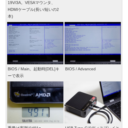
19V/3A。VESAマウンタ、
HDMIケーブル(長い/短いの2
本)
BIOS / Main。起動時[DEL]キ
BIOS / Advanced
ーで表示