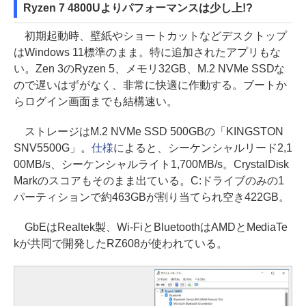
Ryzen 7 4800Uよりパフォーマンスは少し上!?
初期起動時、壁紙やショートカットなどデスクトップ
はWindows 11標準のまま。特に追加されたアプリもな
い。Zen 3のRyzen 5、メモリ32GB、M.2 NVMe SSDな
ので遅いはずがなく、非常に快適に作動する。ブートか
らログイン画面までも結構速い。
ストレージはM.2 NVMe SSD 500GBの「KINGSTON
SNV5500G」。
仕様
によると、シーケンシャルリード2,1
00MB/s、シーケンシャルライト1,700MB/s。CrystalDisk
Markのスコアもそのまま出ている。C:ドライブのみの1
パーティションで約463GBが割り当てられ空き422GB。
GbEはRealtek製、Wi-FiとBluetoothはAMDとMediaTe
kが共同で開発したRZ608が使われている。