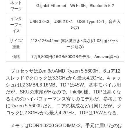
ネット
Gigabit Ethernet、Wi-Fi 6E、Bluetooth 5.2
ワーク
インタ
USB 3.0×3、USB 2.0×1、USB Type-C×1、音声入
ーフェ
出力
イス
サイズ/
113×126×42mm(幅×奥行き×高さ)/1.03kg(パッケ
重量
ージ込み)
価格
7万9,800円(16GB/500GBモデル、Amazon調べ)
プロセッサはZen 3のAMD Ryzen 5 5600H。6コア12
スレッドでクロックは3.3GHzから最大4.2GHz。キャッ
シュはL2 3MB/L3 16MB、TDPは45W。基本モバイル用
だが、SKUの末尾がHなので、Intel同様、TDPは高くな
るもののハイパフォーマンス寄りのモデルだ。参考まで
にRyzen 5 5600Uだと、コアの構成などは同じだが、ク
ロックは2.3GHzから最大4.2GHz。TDPは15Wとなる。
メモリはDDR4-3200 SO-DIMM×2。手元に届いたのは