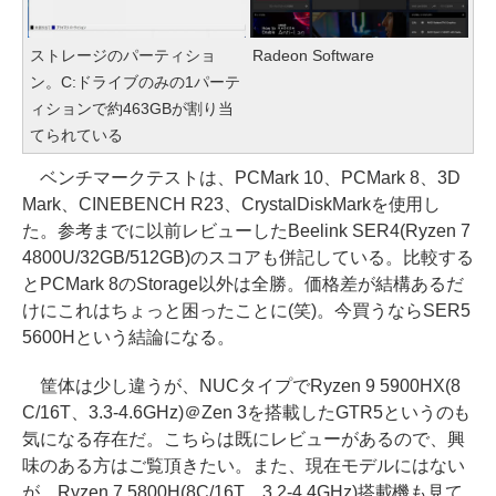
ストレージのパーティショ
Radeon Software
ン。C:ドライブのみの1パーテ
ィションで約463GBが割り当
てられている
ベンチマークテストは、PCMark 10、PCMark 8、3D
Mark、CINEBENCH R23、CrystalDiskMarkを使用し
た。参考までに以前レビューしたBeelink SER4(Ryzen 7
4800U/32GB/512GB)のスコアも併記している。比較する
とPCMark 8のStorage以外は全勝。価格差が結構あるだ
けにこれはちょっと困ったことに(笑)。今買うならSER5
5600Hという結論になる。
筐体は少し違うが、NUCタイプでRyzen 9 5900HX(8
C/16T、3.3-4.6GHz)＠Zen 3を搭載したGTR5というのも
気になる存在だ。こちらは既にレビューがあるので、興
味のある方はご覧頂きたい。また、現在モデルにはない
が、Ryzen 7 5800H(8C/16T、3.2-4.4GHz)搭載機も見て