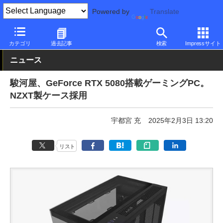
Powered by
Translate
PC Watch
パソコン/タブレット/スマートフォン
ゲーミングパソ
カテゴリ
過去記事
検索
Impressサイト
ニュース
駿河屋、GeForce RTX 5080搭載ゲーミングPC。
NZXT製ケース採用
宇都宮 充
2025年2月3日 13:20
リスト