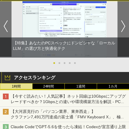
【特集】あなたのPCスペックにドンピシャな「ローカル
LLM」の選び方と快適化テク
●
●
●
●
●
アクセスランキング
1時間
24時間
1週間
1カ月
【今すぐ読みたい！人気記事】ネット回線は10Gbpsにアップグ
レードすべきか？1Gbpsとの違いや環境構築方法を解説 - PC
Watch
【大河原克行の「パソコン業界、東奔西走」】
クラファン7,491万円達成の富士通「FMV Keyboard X」、極限
の静音化を追求
Claude CodeでGPT-5.6を使ったら凍結！Codexが宣言通り上限