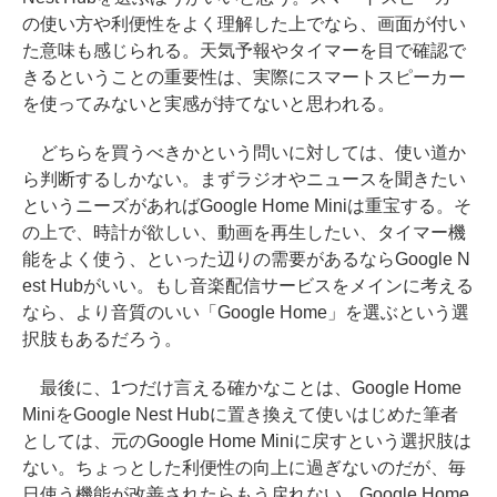
の使い方や利便性をよく理解した上でなら、画面が付い
た意味も感じられる。天気予報やタイマーを目で確認で
きるということの重要性は、実際にスマートスピーカー
を使ってみないと実感が持てないと思われる。
どちらを買うべきかという問いに対しては、使い道か
ら判断するしかない。まずラジオやニュースを聞きたい
というニーズがあればGoogle Home Miniは重宝する。そ
の上で、時計が欲しい、動画を再生したい、タイマー機
能をよく使う、といった辺りの需要があるならGoogle N
est Hubがいい。もし音楽配信サービスをメインに考える
なら、より音質のいい「Google Home」を選ぶという選
択肢もあるだろう。
最後に、1つだけ言える確かなことは、Google Home
MiniをGoogle Nest Hubに置き換えて使いはじめた筆者
としては、元のGoogle Home Miniに戻すという選択肢は
ない。ちょっとした利便性の向上に過ぎないのだが、毎
日使う機能が改善されたらもう戻れない。Google Home