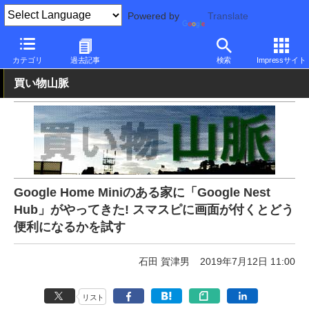
Powered by
Translate
PC Watch
市場
IoT
その他
カテゴリ
過去記事
検索
Impressサイト
買い物山脈
Google Home Miniのある家に「Google Nest
Hub」がやってきた! スマスピに画面が付くとどう
便利になるかを試す
石田 賀津男
2019年7月12日 11:00
リスト