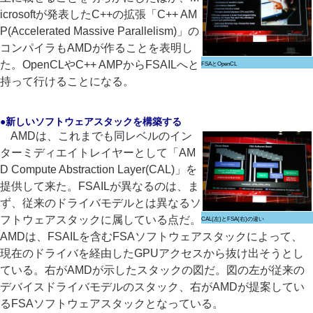
icrosoftが発表したC++の拡張「C++ AM
P(Accelerated Massive Parallelism)」の
コンパイラもAMDが作ることを表明し
た。OpenCLやC++ AMPからFSAILへと
FSAとOpenCL
持って行けることになる。
●新しいソフトウェアスタックを構築する
AMDは、これまでも同レベルのイン
ターミディエイトレイヤーとして「AM
D Compute Abstraction Layer(CAL)」を
提供して来た。FSAILが異なるのは、ま
ず、従来のドライバモデルとは異なるソ
フトウェアスタックに属している点だ。
CAL(左)とFSA(右)の違い
AMDは、FSAILを含むFSAソフトウェアスタックによって、
現在のドライバを経由したGPUアクセスから抜け出そうとし
ている。右がAMDが示したスタックの図だ。図の左が従来の
デバイスドライバモデルのスタック、右がAMDが提案してい
るFSAソフトウェアスタックとなっている。