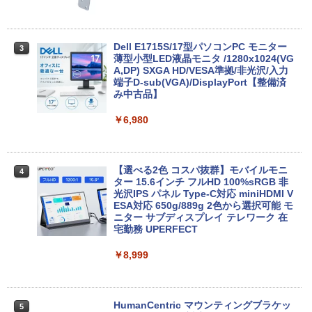
取れたら即日出荷)
￥15,800
￥29,800
【2026年アップグレード版】AOKIMI ワイヤ
BUGS LIFE
スーパーの裏でヤニ吸うふたり 9巻 (デジタル
レスイヤホン bluetooth イヤホン V12 小型
版ビッグガンガンコミックス)
Dell E1715S/17型パソコンPC モニター
コカ・コーラ やかんの麦茶 from 爽健美茶 ラ
3
軽量 ブルートゥースHi-Fi 最大36時間再生 ぶ
薄型小型LED液晶モニタ /1280x1024(VG
ベルレス 650mlPET×24本
￥250
るーとゅーす コードレス ENCノイズキャン
A,DP) SXGA HD/VESA準拠/非光沢/入力
中古パソコン HP ProDesk 400 G7 Small
￥810
3
セリング 自動ペアリング Type-C充電 マイク
端子D-sub(VGA)/DisplayPort【整備済
【今だけ】全品ポイント10倍 お買い物マ
【Core i3(3.6GHz)/8GB/500GB HDD/Wi
￥1,653
3
付き 防水 タッチ式音量調整 スポーツ/通勤/通
み中古品】
ラソン★8/4～8/11★中古パソコン ノー
n11Pro】 HP 当社3ヶ月間保証 イオシス
学/WEB会議(ホワイト)
トPC hp ProBook 450 G7 Core i3 1011
0U メモリ16GB 中古SSD 2.5インチ500
￥6,980
￥18,800
On My Road (Stadium ver.)
ONE PIECE モノクロ版 115 (ジャンプコミッ
GB Windows11 Pro 64bit【送料無料】
￥1,964
クスDIGITAL)
by Amazon 炭酸水 ラベルレス 500ml ×24本
【1年保証】
強炭酸水 ペットボトル 500ミリリットル (Sm
￥250
art Basic)
￥594
￥29,800
【選べる2色 コスパ抜群】モバイルモニ
Xiaomi シャオミ REDMI Buds 8 Lite ワイヤ
中古パソコン | HP | ProOne 600 G5 All-i
4
4
ター 15.6インチ フルHD 100%sRGB 非
レスイヤホン Bluetooth 5.4 ノイズキャンセ
n-One | Windows11 | 一体型 | 一年保証
￥1,625
光沢IPS パネル Type-C対応 miniHDMI V
リング ANC 36時間再生
| 第9世代 | Core i3 9100T 3.1(～最大3.7)
ESA対応 650g/889g 2色から選択可能 モ
GHz | MEM:8GB | SSD:256GB(NVMe) |
ニター サブディスプレイ テレワーク 在
【Windows11】【15.6型大画面】【コス
DVD-ROM | 無線LAN:なし | Webカメラ
￥2,980
4
宅勤務 UPERFECT
パ重視モデル】 TOSHIBA dynabook B5
内蔵 | フルHD | Win11Pro64Bit | ACアダ
5 第8世代 Core i5 8250U/1.60GHz 16G
プター付属
B SSD256GB M.2 スーパーマルチ Wind
￥8,999
ows11 64bit WPSOffice 15.6インチ HD
￥19,980
カメラ テンキー 無線LAN 中古パソコン
ノートパソコン PC Notebook
HumanCentric マウンティングブラケッ
5