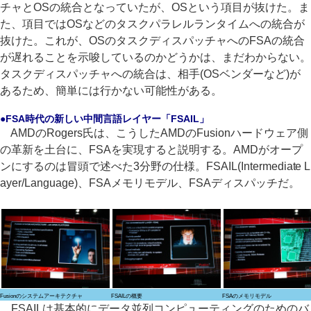
チャとOSの統合となっていたが、OSという項目が抜けた。ま
た、項目ではOSなどのタスクパラレルランタイムへの統合が
抜けた。これが、OSのタスクディスパッチャへのFSAの統合
が遅れることを示唆しているのかどうかは、まだわからない。
タスクディスパッチャへの統合は、相手(OSベンダーなど)が
あるため、簡単には行かない可能性がある。
●FSA時代の新しい中間言語レイヤー「FSAIL」
AMDのRogers氏は、こうしたAMDのFusionハードウェア側
の革新を土台に、FSAを実現すると説明する。AMDがオープ
ンにするのは冒頭で述べた3分野の仕様。FSAIL(Intermediate L
ayer/Language)、FSAメモリモデル、FSAディスパッチだ。
Fusionのシステムアーキテクチャ
FSAILの概要
FSAのメモリモデル
FSAILは基本的にデータ並列コンピューティングのためのバ