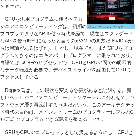
を見せた。
GPUを汎用プログラムに使うヘテロ
ジニアスコンピューティングは、初期の
ヘテロジニアスのプログラミング
プロプラエタリなAPIを使う時代を経て、現在はスタンダード
なAPIを使う時代になったと言うのがAMDの見方だ(NVIDIAか
らは異論があるはずだ)。しかし、現在でも、まだGPUをプロ
グラムできるのはエキスパートプログラマーに限られており、
言語ではC/C++のサブセットで、CPUとGPUの間での明示的
なデータ転送が必要で、デバイスドライバを経由してGPUに
アクセスしている。
Rogers氏は、この現状を変える必要があると説明する。新
しいヘテロジニアスコンピューティングモデルに合わせて、ソ
フトウェア層を再設計するべきだという。このアーキテクテッ
ド時代の目的は、メインストリームのプログラマーにフルのC
++言語でプログラムできる環境を整えることだ。
GPUをCPUのコプロセッサとして扱えるようにし、CPUと