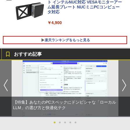
￥30,500
ト インテルNUC対応 VESAモニターアー
【エントリーでポイント100％還元チャ
5
ム延長プレート NUCミニPCコンピュー
ンス】GMKtec G10 ミニPC【AMD Ryz
タ対応
en 5 3500U DDR4 16GB 512GB/256GB/
1T SSD】4C/8T 3.7GHz 64GB 16T拡張
良品 フルHD 13.3インチ TOSHIBA dyna
Windows11 Pro 8K/4K 3画面出力 LAN *
￥4,900
5
book G83HU Windows11 卓越性能 第1
2 WiFi5 Bluetooth5.0 Nucbox みにpc
1世代Core i5-1135G7 16GB 爆速NVMe
Ryzen 5 N95/N97/N100/4300U/N150よ
式256GB-SSD カメラ 無線Wi-Fi6 リカバ
り高性能
楽天ランキングをもっと見る
リ Office付き Win11【中古ノートパソコ
ン 中古パソコン 中古PC】税込送料無料
￥61,999
あす楽対応 即日発送（Windows10も対
おすすめ記事
応可能）
キングダム 80 （ヤングジャンプコミッ
1
￥30,990
クス） [ 原 泰久 ]
￥770
【特集】あなたのPCスペックにドンピシャな「ローカル
「こうして日本人だけが騙される」マス
LLM」の選び方と快適化テク
2
コミが報じない「国際政治
●
●
●
●
●
￥2,970