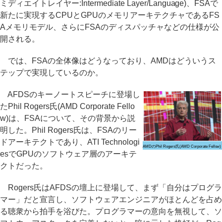
ミディエイトレイヤー:Intermediate Layer/Language)、FSAで
新たに実現するCPUとGPUのメモリアーキテクチャであるFS
Aメモリモデル、さらにFSAのディスパッチャなどの仕様が公
開される。
では、FSAの全体像はどうなっており、AMDはどういうス
テップで実現しているのか。
AFDSのキーノートスピーチに登場し
たPhil Rogers氏(AMD Corporate Fello
w)は、FSAについて、その背景から説
明した。Phil Rogers氏は、FSAのリー
ドアーキテクトであり、ATI Technologi
AMDのPhil Rogers氏(AMD Corporate Fellow)
esでGPUのソフトウェア層のアーキテ
クトだった。
Rogers氏はAFDSの壇上に登場して、まず「自分はプログラ
マー」だと宣言し、ソフトウェアエンジニアがほとんどを占め
る聴衆から拍手を浴びた。プログラマーの意向を無視して、ソ