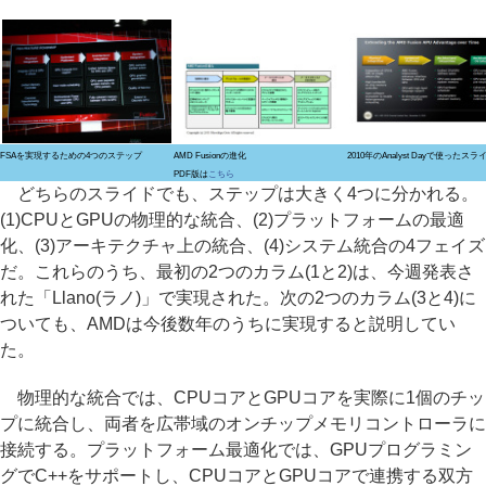
FSAを実現するための4つのステップ
AMD Fusionの進化
2010年のAnalyst Dayで使ったスラ
PDF版は
こちら
どちらのスライドでも、ステップは大きく4つに分かれる。
(1)CPUとGPUの物理的な統合、(2)プラットフォームの最適
化、(3)アーキテクチャ上の統合、(4)システム統合の4フェイズ
だ。これらのうち、最初の2つのカラム(1と2)は、今週発表さ
れた「Llano(ラノ)」で実現された。次の2つのカラム(3と4)に
ついても、AMDは今後数年のうちに実現すると説明してい
た。
物理的な統合では、CPUコアとGPUコアを実際に1個のチッ
プに統合し、両者を広帯域のオンチップメモリコントローラに
接続する。プラットフォーム最適化では、GPUプログラミン
グでC++をサポートし、CPUコアとGPUコアで連携する双方