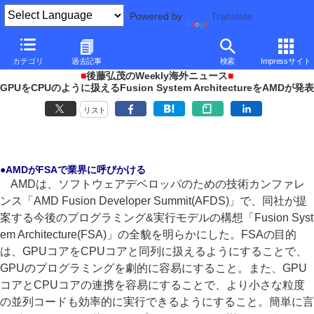
Powered by
Translate
PC Watch
イベント
その他
AFDS 2011
カテゴリ
過去記事
検索
Impressサイト
■
後藤弘茂のWeekly海外ニュース
■
GPUをCPUのように扱えるFusion System ArchitectureをAMDが発表
リスト
●AMDがFSAで業界に呼びかける
AMDは、ソフトウェアデベロッパのための技術カンファレ
ンス「AMD Fusion Developer Summit(AFDS)」で、同社が提
案する今後のプログラミング&実行モデルの構想「Fusion Syst
em Architecture(FSA)」の全貌を明らかにした。FSAの目的
は、GPUコアをCPUコアと同列に扱えるようにすることで、
GPUのプログラミングを劇的に容易にすること。また、GPU
コアとCPUコアの連携を容易にすることで、より小さな粒度
の並列コードも効率的に実行できるようにすること。簡単に言