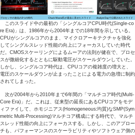
プロセッサの進化の3つの時代
Chuck Moore氏が過去に見せたスライド
Analyst Dayで公開されたスライド
このスライド中の最初の「シングルコアCPU時代(Single-co
re Era)」は、1986年から2004年までの18年間を示している。
CPUがシングルコアのまま、マイクロアーキテクチャを強化
してシングルスレッド性能の向上にフォーカスしていた時代
だ。CMOSスケーリングによるムーアの法則が健在で、プロセ
スが微細化するとともに駆動電圧がスケールダウンしていた。
しかし、シングルコア時代は、CPUコアの複雑度の増大と、
電圧のスケールダウンが止まったことによる電力の急増に制約
されてしまった。
次が2004年から2010年まで6年間の「マルチコア時代(Multi-
Core Era)」だ。これは、従来型の延長にあるCPUコアをモデ
ィファイして、ホモジニアス(Homogeneous:均質)なSMP(Sym
metric Multi-Processing)マルチコア構成にする時代で、マルチ
スレッド性能の向上にフォーカスする。しかし、このアプロー
チも、パフォーマンスのスケーラビリティやソフトウェア側の