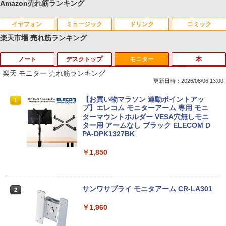
Amazon売れ筋ランキング
イヤフォン
ミュージック
ドリンク
コミック
楽天市場 売れ筋ランキング
ノート
デスクトップ
モニター
本
Anker Soundcore P40i オフホワイト
BRUCE WAYNE feat. Flo Milli, ATL Jacob
by Amazon 天然水 ラベルレス 500ml ×24本
薬屋のひとりごと 17巻 (デジタル版ビッグガ
[Explicit]
富士山の天然水 バナジウム含有 水 ミネラル
ンガンコミックス)
楽天 モニター 売れ筋ランキング
ウォーター ペットボトル 静岡県産 500ミリリ
￥5,990
更新日時：2026/08/06 13:00
ットル (Smart Basic)
￥250
￥770
【中古・Aランク】富士通 ARROWS Tab
Windows10 Pro 64BIT HP EliteDesk 70
【お買い物マラソン 連動ポイントアッ
1
1
1
￥1,380
Q7310 Aランク 第10世代 Core i5-10210
5 G2 SFF AMD PRO A4-8350B R5 4GB
プ】エレコム モニターアーム 専用 モニ
U メモリ4GB SSD128GB 13.3型 フルHD
SSD 256GB DVD 中古パソコン デスクト
ターマウントホルダー VESA穴無しモニ
Anker Soundcore P31i ブラック
BRUCE WAYNE feat. Flo Milli, ATL Jacob
異世界居酒屋「のぶ」(22) (角川コミックス・
タッチパネル Windows11 Office 2019
ップ
ター用 アームなし ブラック ELECOM D
[Explicit]
エース)
【Amazon.co.jp限定】 い・ろ・は・す 2L P
純正キーボード・ペン付 整備済み品 送料
PA-DPK1327BK
ET ラベルレス ×8本
無料
￥4,990
￥12,800
￥250
￥832
￥1,850
￥1,001
￥29,800
【★最大100%ポイント】省スペース ミ
2
Anker Soundcore Liberty 5 ミッドナイトブ
On My Road (Stadium ver.)
HUNTER×HUNTER モノクロ版 39 (ジャンプ
ニパソコン デル DELL OptiPlex 3050 M
サンワサプライ モニタアーム CR-LA301
2
ラック
コミックスDIGITAL)
by Amazon 天然水ラベルレス 2L×9本
新品 ノートパソコン office2019 付き Wi
icro 第6世代 Core i3 メモリ:4GB SSD:1
2
ndows11 Pro オフィス搭載 14.1インチ
28GB USB 3.0 DisplayPort HDMI Wi-fi
￥250
￥1,960
WEBカメラ内蔵 【到着後レビューでプレ
無線LAN 2画面同時出力可能 Windows1
￥14,990
￥572
￥1,117
ゼント！】 (平日15時までに決済確認が
0 Windows11 ミニデスクトップ ミニPC