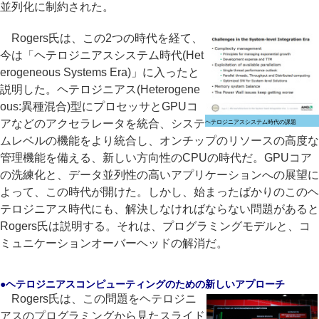
並列化に制約された。
Rogers氏は、この2つの時代を経て、
今は「ヘテロジニアスシステム時代(Het
erogeneous Systems Era)」に入ったと
説明した。ヘテロジニアス(Heterogene
ous:異種混合)型にプロセッサとGPUコ
アなどのアクセラレータを統合、システ
ヘテロジニアスシステム時代の課題
ムレベルの機能をより統合し、オンチップのリソースの高度な
管理機能を備える、新しい方向性のCPUの時代だ。GPUコア
の洗練化と、データ並列性の高いアプリケーションへの展望に
よって、この時代が開けた。しかし、始まったばかりのこのヘ
テロジニアス時代にも、解決しなければならない問題があると
Rogers氏は説明する。それは、プログラミングモデルと、コ
ミュニケーションオーバーヘッドの解消だ。
●ヘテロジニアスコンピューティングのための新しいアプローチ
Rogers氏は、この問題をヘテロジニ
アスのプログラミングから見たスライド