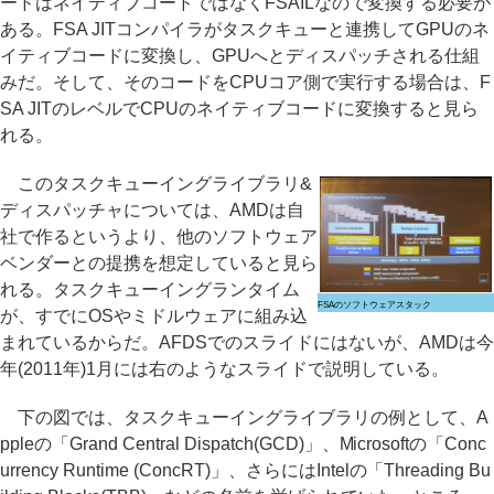
ードはネイティブコードではなくFSAILなので変換する必要が
ある。FSA JITコンパイラがタスクキューと連携してGPUのネ
イティブコードに変換し、GPUへとディスパッチされる仕組
みだ。そして、そのコードをCPUコア側で実行する場合は、F
SA JITのレベルでCPUのネイティブコードに変換すると見ら
れる。
このタスクキューイングライブラリ&
ディスパッチャについては、AMDは自
社で作るというより、他のソフトウェア
ベンダーとの提携を想定していると見ら
れる。タスクキューイングランタイム
FSAのソフトウェアスタック
が、すでにOSやミドルウェアに組み込
まれているからだ。AFDSでのスライドにはないが、AMDは今
年(2011年)1月には右のようなスライドで説明している。
下の図では、タスクキューイングライブラリの例として、A
ppleの「Grand Central Dispatch(GCD)」、Microsoftの「Conc
urrency Runtime (ConcRT)」、さらにはIntelの「Threading Bu