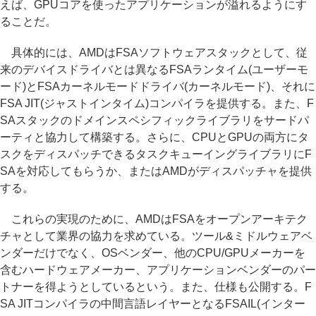
えば、GPUコアを使ったアプリケーションが溢れるようにす
ることだ。
具体的には、AMDはFSAソフトウェアスタックとして、従
来のデバイスドライバとは異なるFSAランタイム(ユーザーモ
ード)とFSAカーネルモードドライバ(カーネルモード)、それに
FSA JIT(ジャストインタイム)コンパイラを提供する。また、F
SAスタックのドメインスペシフィックライブラリをサードパ
ーティと協力して構築する。さらに、CPUとGPUの両方にタ
スクをディスパッチできるタスクキューイングライブラリにF
SAを対応してもらうか、またはAMDがディスパッチャを提供
する。
これらの実現のために、AMDはFSAをオープンアーキテク
チャとして業界の協力を求めている。ツール&ミドルウェアベ
ンダーだけでなく、OSベンダー、他のCPU/GPUメーカーを
含むハードウェアメーカー、アプリケーションベンダーのパー
トナーを得ようとしているという。また、仕様も公開する。F
SA JITコンパイラの中間言語レイヤーとなるFSAIL(インター