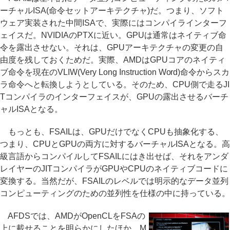
ーチャルISA(命令セットアーキテクチャ)だ。つまり、ソフト
ウェア実装された中間ISAで、実際にはコンパイラインターフ
ェイスだ。NVIDIAのPTXに近い。GPUは通常はネイティブ命
令を露出させない。それは、GPUアーキテクチャの変更の自
由度を残しておくためだ。実際、AMDはGPUコアのネイティ
ブ命令を現在のVLIW(Very Long Instruction Word)命令からスカ
ラ命令へと転換しようとしている。そのため、CPU側で走るJI
Tコンパイラのインターフェイスが、GPUの露出させるバーチ
ャルISAとなる。
もっとも、FSAILは、GPUだけでなくCPUも抽象化する、
つまり、CPUとGPUの両方に対するバーチャルISAとなる。高
級言語からコンパイルしてFSAILにはき出せば、それをアンダ
レイヤーのJITコンパイラがGPUやCPUのネイティブコードに
変換する。当然だが、FSAILのレベルでは明示的なデータ並列
コンピューティングのための並列性を仕様の中に持っている。
AFDSでは、AMDがOpenCLをFSAの
上に載せることを明らかにしたほか、M