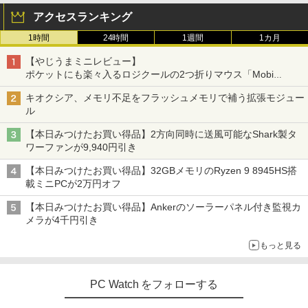
アクセスランキング
1時間
24時間
1週間
1カ月
妹は知っている（8） 【電子限定特典つ
3
き】 【電子書籍】[ 雁木万里 ]
【やじうまミニレビュー】
ポケットにも楽々入るロジクールの2つ折りマウス「Mobi
￥792
Fold」。その気になるギミックとは？
キオクシア、メモリ不足をフラッシュメモリで補う拡張モジュー
ル
【本日みつけたお買い得品】2方向同時に送風可能なShark製タ
盛土等防災マニュアルの解説 [ 盛土等防
4
ワーファンが9,940円引き
災研究会 ]
【本日みつけたお買い得品】32GBメモリのRyzen 9 8945HS搭
￥20,900
載ミニPCが2万円オフ
【本日みつけたお買い得品】Ankerのソーラーパネル付き監視カ
メラが4千円引き
ちいかわ タロット 22枚のオリジナル
5
もっと見る
カード付き [ ナガノ ]
￥1,650
PC Watch をフォローする