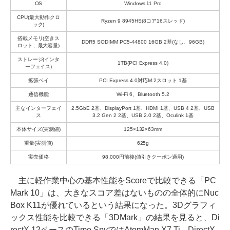
OS
Windows 11 Pro
CPU(最大動作クロ
Ryzen 9 8945HS(8コア16スレッド)
ック)
搭載メモリ(空きス
DDR5 SODIMM PC5-44800 16GB 2基(なし、96GB)
ロット、最大容量)
ストレージ(インタ
1TB(PCI Express 4.0)
ーフェイス)
拡張ベイ
PCI Express 4.0対応M.2スロット 1基
通信機能
Wi-Fi 6、Bluetooth 5.2
主なインターフェイ
2.5GbE 2基、DisplayPort 1基、HDMI 1基、USB 4 2基、USB
ス
3.2 Gen 2 2基、USB 2.0 2基、Oculink 1基
本体サイズ(実測値)
125×132×63mm
重量(実測値)
625g
実売価格
98,000円前後(値引きクーポン適用)
主に軽作業中心の基本性能をScoreで比較できる「PC
Mark 10」は、大きなスコア差はないものの全体的にNuc
Box K11が優れているという結果になった。3Dグラフィ
ックス性能を比較できる「3DMark」の結果を見ると、Di
rectX 12ベースのTime SpyではAtomMan X7 Ti、DirectX