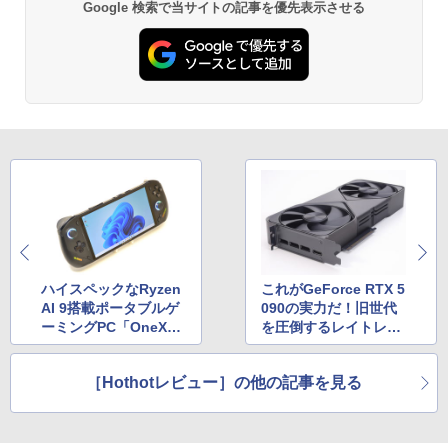
Google 検索で当サイトの記事を優先表示させる
ハイスペックなRyzen
これがGeForce RTX 5
AI 9搭載ポータブルゲ
090の実力だ！旧世代
ーミングPC「OneXFl
を圧倒するレイトレ性
y F1 Pro」
能を体感せよ
［Hothotレビュー］の他の記事を見る