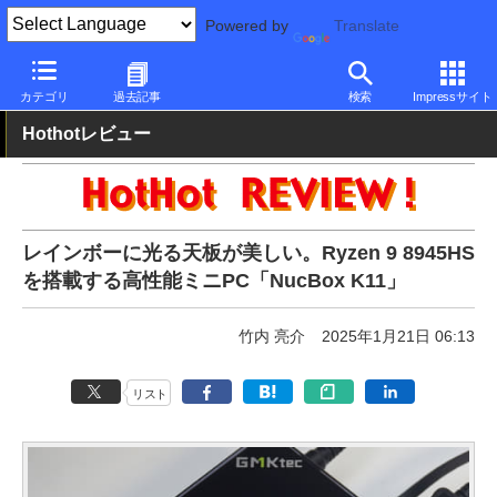
Powered by
Translate
PC Watch
パソコン/タブレット/スマートフォン
NUC/小型パソコ
カテゴリ
過去記事
検索
Impressサイト
Hothotレビュー
レインボーに光る天板が美しい。Ryzen 9 8945HS
を搭載する高性能ミニPC「NucBox K11」
竹内 亮介
2025年1月21日 06:13
リスト