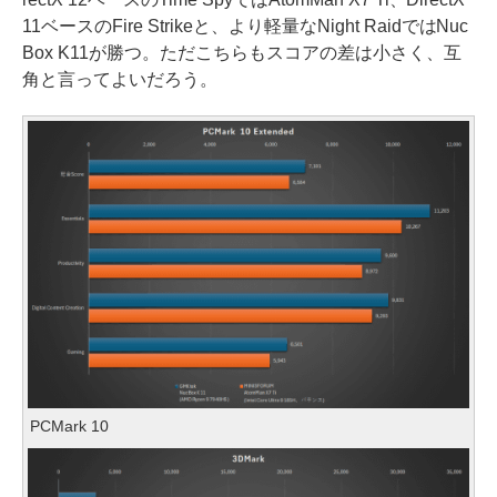
11ベースのFire Strikeと、より軽量なNight RaidではNuc
Box K11が勝つ。ただこちらもスコアの差は小さく、互
角と言ってよいだろう。
PCMark 10