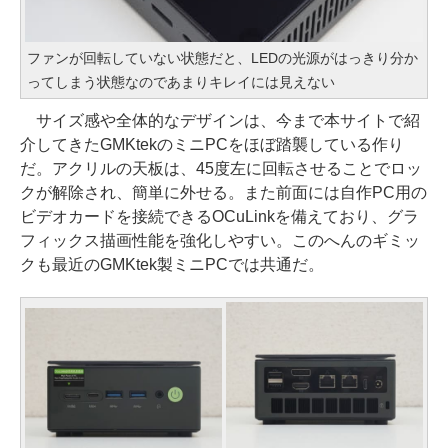
ファンが回転していない状態だと、LEDの光源がはっきり分か
ってしまう状態なのであまりキレイには見えない
サイズ感や全体的なデザインは、今まで本サイトで紹
介してきたGMKtekのミニPCをほぼ踏襲している作り
だ。アクリルの天板は、45度左に回転させることでロッ
クが解除され、簡単に外せる。また前面には自作PC用の
ビデオカードを接続できるOCuLinkを備えており、グラ
フィックス描画性能を強化しやすい。このへんのギミッ
クも最近のGMKtek製ミニPCでは共通だ。