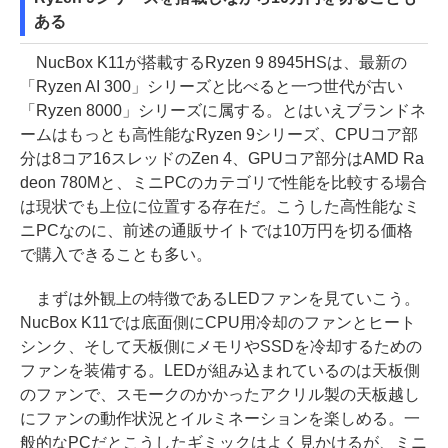
ある
NucBox K11が搭載するRyzen 9 8945HSは、最新の
「Ryzen AI 300」シリーズと比べると一つ世代が古い
「Ryzen 8000」シリーズに属する。とはいえブランドネ
ームはもっとも高性能なRyzen 9シリーズ、CPUコア部
分は8コア16スレッドのZen 4、GPUコア部分はAMD Ra
deon 780Mと、ミニPCのカテゴリで性能を比較する場合
は現状でも上位に位置する存在だ。こうした高性能なミ
ニPCなのに、前述の通販サイトでは10万円を切る価格
で購入できることも多い。
まずは外観上の特徴であるLEDファンを見ていこう。
NucBox K11では底面側にCPU用冷却のファンとヒート
シンク、そして天板側にメモリやSSDを冷却するための
ファンを装備する。LEDが組み込まれているのは天板側
のファンで、スモークのかかったアクリル製の天板越し
にファンの動作状況とイルミネーションを楽しめる。一
般的なPCだとこうしたギミックはよく見かけるが、ミニ