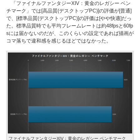
「ファイナルファンタジーXIV：黄金のレガシー ベン
チマーク」では[高品質(デスクトップPC)]の評価が[普通]
で、[標準品質(デスクトップPC)]の評価は[やや快適]だっ
た。標準品質時でも平均フレームレートは約48fpsと60fp
sには届かないのだが、このくらいの設定であれば描画が
コマ落ちで違和感を感じるほどではなかった。
ファイナルファンタジーXIV：黄金のレガシー ベンチマーク