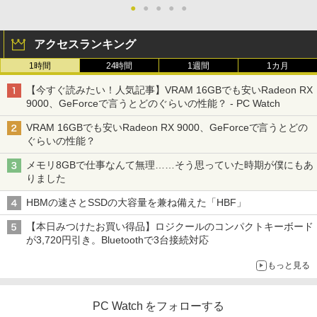
●
●
●
●
●
アクセスランキング
1時間
24時間
1週間
1カ月
【今すぐ読みたい！人気記事】VRAM 16GBでも安いRadeon RX
9000、GeForceで言うとどのぐらいの性能？ - PC Watch
VRAM 16GBでも安いRadeon RX 9000、GeForceで言うとどの
ぐらいの性能？
メモリ8GBで仕事なんて無理……そう思っていた時期が僕にもあ
りました
HBMの速さとSSDの大容量を兼ね備えた「HBF」
【本日みつけたお買い得品】ロジクールのコンパクトキーボード
が3,720円引き。Bluetoothで3台接続対応
もっと見る
PC Watch をフォローする