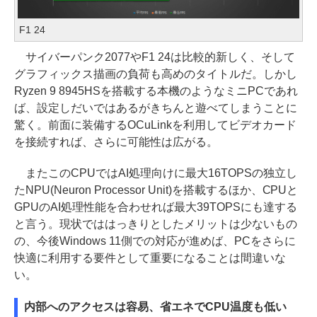
F1 24
サイバーパンク2077やF1 24は比較的新しく、そして
グラフィックス描画の負荷も高めのタイトルだ。しかし
Ryzen 9 8945HSを搭載する本機のようなミニPCであれ
ば、設定しだいではあるがきちんと遊べてしまうことに
驚く。前面に装備するOCuLinkを利用してビデオカード
を接続すれば、さらに可能性は広がる。
またこのCPUではAI処理向けに最大16TOPSの独立し
たNPU(Neuron Processor Unit)を搭載するほか、CPUと
GPUのAI処理性能を合わせれば最大39TOPSにも達する
と言う。現状でははっきりとしたメリットは少ないもの
の、今後Windows 11側での対応が進めば、PCをさらに
快適に利用する要件として重要になることは間違いな
い。
内部へのアクセスは容易、省エネでCPU温度も低い