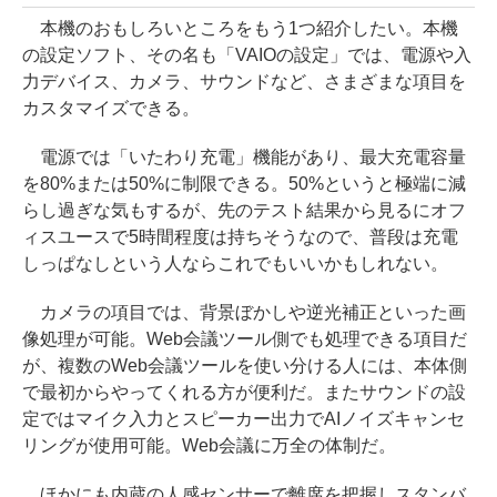
本機のおもしろいところをもう1つ紹介したい。本機
の設定ソフト、その名も「VAIOの設定」では、電源や入
力デバイス、カメラ、サウンドなど、さまざまな項目を
カスタマイズできる。
電源では「いたわり充電」機能があり、最大充電容量
を80%または50%に制限できる。50%というと極端に減
らし過ぎな気もするが、先のテスト結果から見るにオフ
ィスユースで5時間程度は持ちそうなので、普段は充電
しっぱなしという人ならこれでもいいかもしれない。
カメラの項目では、背景ぼかしや逆光補正といった画
像処理が可能。Web会議ツール側でも処理できる項目だ
が、複数のWeb会議ツールを使い分ける人には、本体側
で最初からやってくれる方が便利だ。またサウンドの設
定ではマイク入力とスピーカー出力でAIノイズキャンセ
リングが使用可能。Web会議に万全の体制だ。
ほかにも内蔵の人感センサーで離席を把握しスタンバ