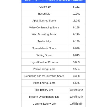
PCMark 10
5,131
Essentials
10,102
Apps Start-up Score
13,742
Video Conferencing Score
8,138
Web Browsing Score
9,220
Productivity
6,140
Spreadsheets Score
6,026
Writing Score
6,819
Digital Content Creation
5,663
Photo Editing Score
9,504
Rendering and Visualization Score
3,368
Video Editing Score
5,675
Idle Battery Life
15時間29分
Modern Office Battery Life
10時間43分
Gaming Battery Life
1時間58分