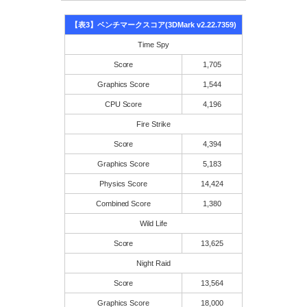
【表3】ベンチマークスコア(3DMark v2.22.7359)
Time Spy
Score
1,705
Graphics Score
1,544
CPU Score
4,196
Fire Strike
Score
4,394
Graphics Score
5,183
Physics Score
14,424
Combined Score
1,380
Wild Life
Score
13,625
Night Raid
Score
13,564
Graphics Score
18,000