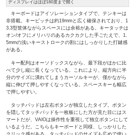
ディスプレイはほぼ180度まで開く
キーボードはアイソレーションタイプで、テンキーは
非搭載。キーピッチは約19mmと広く確保されており、1
3.3型筐体ながらスペースには余裕がある。キータッチは
オン/オフにメリハリのあるカクカクした手ごたえで、1.
5mmの浅いキーストロークの割にはしっかりした打鍵感
がある。
キー配列はオーソドックスながら、最下段がほかに比
べて少し縦に長くなっている。これにより、縦方向に半
分のサイズに潰れてしまうカーソルキーが、僅かながら
縦に伸びて押しやすくなっている。スペースキーも幅広
で押しやすい。
タッチパッドは左右ボタンが独立したタイプ。ボタン
を隠してタッチパッドを一枚板にした方が見た目にはス
マートだが、VAIOは操作性を重視して独立ボタンにして
いるようだ。こちらもキーボードと同様、しっかりした
クリック感がある。タッチパッドのサイズも広めで使い