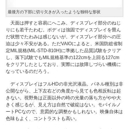
最後方の下部に切り欠きが入ったような独特な形状
天面は押すと容易にへこみ、ディスプレイ部分のねじ
りにも若干たわむ。ボディは強固でディスプレイを畳ん
だ状態でたわみは感じないが、ディスプレイ部分への圧
迫は少々不安がある。ただVAIOによると、米国防総省制
定MIL規格(MIL-STD-810H)に準拠した品質試験をクリア
し、落下試験でもMIL規格基準の122cmを上回る127cm
をクリアしたとしており、実際には故障しづらい機構に
なっているのだろう。
ディスプレイはフルHDの非光沢液晶。パネル種別は非
公開ながら、上下左右どの角度から見ても色相反転は起
きない。視野角は正面以外の時の光量の落ち方がやや大
きく感じるが、見え方は自然で破綻はない。モバイルノ
ートPCなので、意図的な調整かもしれない。映像自体は
色味もよく、コントラストも高い。