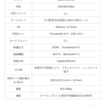
SSD
256GB(NVMe)
光学ドライブ
なし
ディスプレイ
13.3型非光沢液晶(1,920×1,080ドット)
OS
Windows 11 Home
汎用ポート
Thunderbolt 4×2、USB 3.0×2
カードスロット
なし
映像出力
HDMI、Thunderbolt 4×2
無線機能
Wi-Fi 6、Blunetooth 5.1
有線LAN
Gigabit Ethernet
前面207万画素カメラ、ステレオマイク、ヘッドセット
その他
端子
本体サイズ(幅×奥行
305.8×215.1×14.4～18.4mm
き×高さ)
重量
約1.049kg
価格
オープンプライス(実売予想価格20万4,800円)