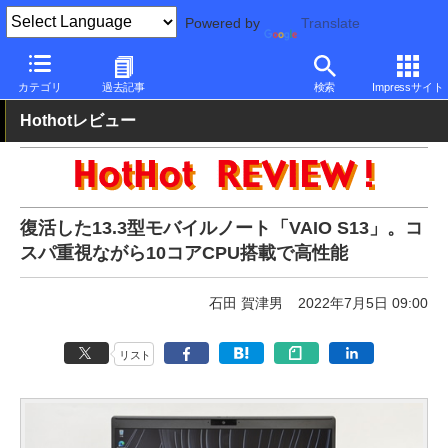
Powered by
Translate
PC Watch
パソコン/タブレット/スマートフォン
モバイルノート
カテゴリ
過去記事
検索
Impressサイト
Hothotレビュー
復活した13.3型モバイルノート「VAIO S13」。コ
スパ重視ながら10コアCPU搭載で高性能
石田 賀津男
2022年7月5日 09:00
リスト