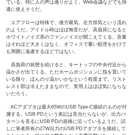
ている。特に人の声は通りがよく、Web会議などでも快
適に使えそうだ。
エアフローは特殊で、後方吸気、左方排気という流れ
のようだ。アイドル時はほぼ無音だが、高負荷になると
ホワイトノイズ系のファンノイズが聞こえてくる。音量
はそれほど大きくはなく、オフィスで重い処理をかけて
も周囲に遠慮するほどではない。
高負荷の状態を続けると、キートップの中央付近から
温かさが出てくる。ただホームポジションに指を置いて
いる限り、ほんのり温かいかなという程度まで。リスト
レスト部は冷えたままなので、実用上はほぼ気にならな
いだろう。
ACアダプタは最大65WのUSB Type-C接続のものが付
属する。USB PDという表記は見当たらないが、出力パ
ターンを見るにUSB PDの規格に沿っているようだ。試
しに筆者所有の27W出力のUSB PDアダプタを接続して