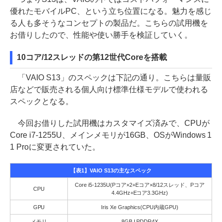
優れたモバイルPC、という立ち位置になる。魅力を感じ
る人も多そうなコンセプトの製品だ。こちらの試用機を
お借りしたので、性能や使い勝手を検証していく。
10コア/12スレッドの第12世代Coreを搭載
「VAIO S13」のスペックは下記の通り。こちらは量販
店などで販売される個人向け標準仕様モデルで使われる
スペックとなる。
今回お借りした試用機はカスタマイズ済みで、CPUが
Core i7-1255U、メインメモリが16GB、OSがWindows 1
1 Proに変更されていた。
【表1】VAIO S13の主なスペック
Core i5-1235U(Pコア×2+Eコア×8/12スレッド、Pコア
CPU
4.4GHz+Eコア3.3GHz)
GPU
Iris Xe Graphics(CPU内蔵GPU)
メモリ
8GB LPDDR4X