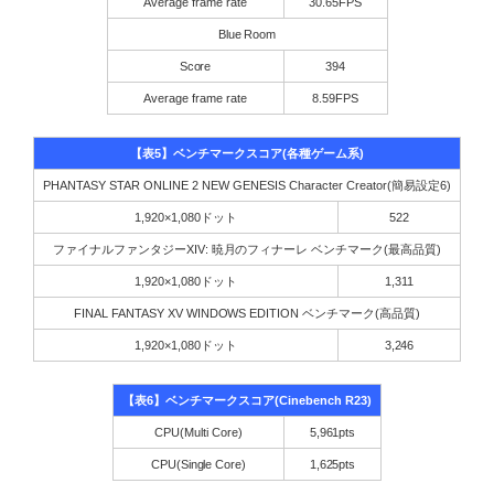
Average frame rate
30.65FPS
Blue Room
Score
394
Average frame rate
8.59FPS
【表5】ベンチマークスコア(各種ゲーム系)
PHANTASY STAR ONLINE 2 NEW GENESIS Character Creator(簡易設定6)
1,920×1,080ドット
522
ファイナルファンタジーXIV: 暁月のフィナーレ ベンチマーク(最高品質)
1,920×1,080ドット
1,311
FINAL FANTASY XV WINDOWS EDITION ベンチマーク(高品質)
1,920×1,080ドット
3,246
【表6】ベンチマークスコア(Cinebench R23)
CPU(Multi Core)
5,961pts
CPU(Single Core)
1,625pts