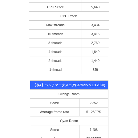
CPU Score
5,640
CPU Profile
Max threads
3,434
16-threads
3,415
8-threads
2,769
4-threads
1,849
2-threads
1,449
1-thread
879
【表4】ベンチマークスコア(VRMark v1.3.2020)
Orange Room
Score
2,352
Average frame rate
51.28FPS
Cyan Room
Score
1,406