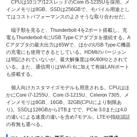
CPUは10コア/12スレッドのCore i5-1235Uを採用。メ
インメモリは8GB、SSDは256GBで、モバイル用途とし
てはコストパフォーマンスのよさそうな取り合わせだ。
端子類を見ると、Thunderbolt 4を2ポート搭載し、充
電もThunderbolt 4にUSB Type-Cアダプタを接続する。A
Cアダプタの最大出力は65Wで、ほかのUSB Type-C機器
の充電にも使用できるとしている。HDMIのバージョン
は明記されていないが、最大解像度は4K/60Hzとされて
いる。また、通信周りはWi-Fi 6に加えて有線LANポート
も搭載する。
個人向けカスタマイズモデルも用意される。CPUはほ
かにCore i7-1255U、Core i3-1215U、Celeron 7305。メ
インメモリは8GB、16GB、32GB(CPUにより制限あ
り)。SSDは128GBから2TBまでで、PCIe 3.0または4.0
の違いによる速度の違いを含め7モデル。LTEや指紋認証
の有無も選べる。