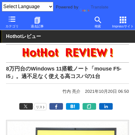
Powered by
Translate
PC Watch
パソコン/タブレット/スマートフォン
ノートパソコン
カテゴリ
過去記事
検索
Impressサイト
Hothotレビュー
8万円台のWindows 11搭載ノート「mouse F5-
i5」。過不足なく使える高コスパの1台
竹内 亮介
2021年10月20日 06:50
リスト