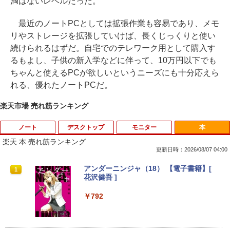
満はないレベルだった。
最近のノートPCとしては拡張作業も容易であり、メモ
リやストレージを拡張していけば、長くじっくりと使い
続けられるはずだ。自宅でのテレワーク用として購入す
るもよし、子供の新入学などに伴って、10万円以下でも
ちゃんと使えるPCが欲しいというニーズにも十分応えら
れる、優れたノートPCだ。
楽天市場 売れ筋ランキング
ノート
デスクトップ
モニター
本
楽天 本 売れ筋ランキング
更新日時：2026/08/07 04:00
【期間限定★新品無線マウス付】中古ノ
ポイント10倍 中古パソコン デスクトッ
アンダーニンジャ（18） 【電子書籍】[
1
1
1
ートパソコン Windows11 Office2019搭
プパソコン Windows 11【Office付】
花沢健吾 ]
載 15.6型 テンキー付き Celeron 第8世代
【Windows 11 Pro 64Bit搭載】DELL O
Core i3 Core i5 メモリ4GB/16GB SSD1
ptiplexシリーズ Core i5搭載/4G/新品SS
￥792
28GB～1TB Webカメラ DVD 無線LAN
D 120GB/DVD-ROM/送料無料【オプショ
店長おまかせPC 初期設定済 送料無料
ン色々有】
【中古】