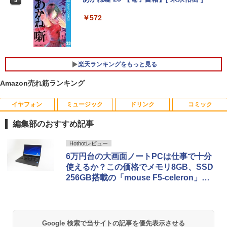
GMKtec GMK-K8 PLUS-32/1T-W11Pro
4
￥572
【マラソンセール期間中ポイント5倍】中
(8845HS)
4
古ノートパソコン 第11世代 Core i5 メモ
リ16GB M.2 SSD256GB 13.3インチ フ
￥124,800
ルHD ノングレア Webカメラ 無線LAN
Wi-Fi Bluetooth Windows11 東芝 dyna
楽天ランキングをもっと見る
book G83/HS 初期設定済 すぐ使える 90
日保証 送料無料
Amazon売れ筋ランキング
デスクトップPC Ryzen7 5700G メモリ1
5
￥29,980
6GB SSD1TB B550 グラボなし
イヤフォン
ミュージック
ドリンク
コミック
￥148,700
編集部のおすすめ記事
13.3インチ 良品 Lenovo ThinkPad X13
5
Gen2 Type-20XJ フルHD / Windows11/
Anker Soundcore P40i オフホワイト
BRUCE WAYNE feat. Flo Milli, ATL Jacob
【Amazon.co.jp限定】 い・ろ・は・す 2L P
薬屋のひとりごと 17巻 (デジタル版ビッグガ
Hothotレビュー
高性能 AMD Ryzen 5-5650u/ 16GB/ 爆
[Explicit]
ET ラベルレス ×8本
ンガンコミックス)
6万円台の大画面ノートPCは仕事で十分
速NVMe式256GB-SSD/ カメラ/ 無線Wi-
￥7,990
Fi6/ Office付き/ Win11【中古ノートパソ
使えるか？この価格でメモリ8GB、SSD
￥250
￥1,112
￥770
コン 中古パソコン 中古PC】税込送料無
256GB搭載の「mouse F5-celeron」を
料 あす楽対応 当日発送
レビュー
￥34,990
Anker Soundcore P31i ブラック
BRUCE WAYNE feat. Flo Milli, ATL Jacob
by Amazon 天然水 ラベルレス 500ml ×24本
異世界居酒屋「のぶ」(22) (角川コミックス・
[Explicit]
富士山の天然水 バナジウム含有 水 ミネラル
エース)
ウォーター ペットボトル 静岡県産 500ミリリ
Google 検索で当サイトの記事を優先表示させる
￥5,990