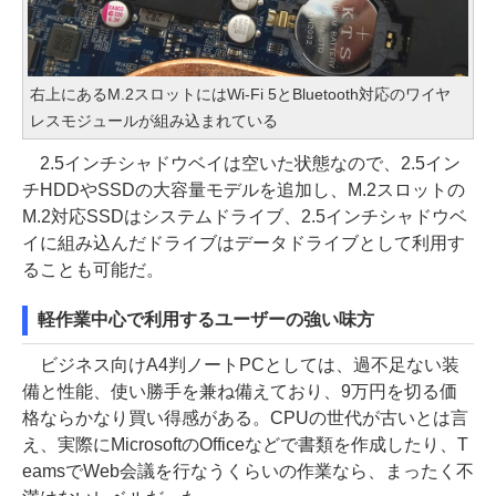
右上にあるM.2スロットにはWi-Fi 5とBluetooth対応のワイヤ
レスモジュールが組み込まれている
2.5インチシャドウベイは空いた状態なので、2.5イン
チHDDやSSDの大容量モデルを追加し、M.2スロットの
M.2対応SSDはシステムドライブ、2.5インチシャドウベ
イに組み込んだドライブはデータドライブとして利用す
ることも可能だ。
軽作業中心で利用するユーザーの強い味方
ビジネス向けA4判ノートPCとしては、過不足ない装
備と性能、使い勝手を兼ね備えており、9万円を切る価
格ならかなり買い得感がある。CPUの世代が古いとは言
え、実際にMicrosoftのOfficeなどで書類を作成したり、T
eamsでWeb会議を行なうくらいの作業なら、まったく不