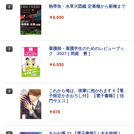
￥24,800
￥9,999
熱帯魚・水草大図鑑 定番種から新種まで
2
￥6,600
【エントリーでポイント100％還元のチ
2
往復送料込！パソコンレンタルハイスペ
ャンス】GMKtec ミニpc G3 Pro Intel C
2
ックモデルCore i7/16G/SSD/カメラ付き
ore i3 10110U 16GB DDR4 64GBまで増
（4週間延長）【Office2024セット】イ
設 512GB SSD M.2 2242 最大8TB Wind
ンストール済※この商品はレンタルで
ows11 Pro mini pc 4.1GHz WIFI6 BT5.
す。販売品ではありません。ご了承下さ
2 小型PC VESA対応 ミニパソコン 2画面
看護師・看護学生のためのレビューブッ
3
い。
高性能 みにpc nucbox 省エネ デスクト
ク 2027 [ 岡庭 豊 ]
ップPC
￥14,300
￥6,930
￥66,248
ノートパソコン14インチ 極軽量約965g
3
富士通 LIFEBOOK U748 高性能第7世代
[VETESA正規販売店]デスクトップパソ
これから俺は、後輩に抱かれます 6【電
3
4
Core i5-7300U カメラ内蔵 メモリ最大16
コン PC 一体型 新品 Windows11 27型 C
子限定かきおろし付】 【電子書籍】[ 佳
GB SSD1TB 薄い軽い FHD液晶 type-C
ore i7 第4世代 Office付き メモリ16GB
門サエコ ]
WIFI Bluetooth 中古ノートパソコン Off
SSD512GB 初期設定済 ホワイト ブラッ
ice付き 5GWIFI Bluetooth最新Microso
ク
￥878
ftOffice2024可 Windows11
￥69,800
￥16,500
あかね噺 23 【電子書籍】[ 末永裕樹 ]
5