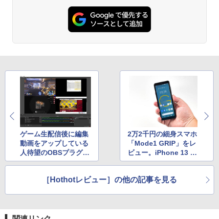
ットル (Smart Basic)
￥250
￥832
￥1,380
Anker Soundcore Liberty 5 アプリコットピ
On My Road (Stadium ver.)
ONE PIECE モノクロ版 115 (ジャンプコミッ
ンク
クスDIGITAL)
by Amazon 炭酸水 ラベルレス 500ml ×24本
強炭酸水 ペットボトル 500ミリリットル (Sm
￥250
art Basic)
￥-
￥594
￥1,625
【2026年アップグレード版】AOKIMI ワイヤ
On My Road (Stadium ver.)
HUNTER×HUNTER モノクロ版 39 (ジャンプ
レスイヤホン bluetooth イヤホン V12 小型
コミックスDIGITAL)
by Amazon 天然水ラベルレス 2L×9本
軽量 ブルートゥースHi-Fi 最大36時間再生 ぶ
￥250
るーとゅーす コードレス ENCノイズキャン
￥572
￥1,117
ゲーム生配信後に編集
2万2千円の細身スマホ
セリング 自動ペアリング Type-C充電 マイク
付き 防水 タッチ式音量調整 スポーツ/通勤/通
動画をアップしている
「Mode1 GRIP」をレ
学/WEB会議(ホワイト)
人待望のOBSプラグイ
ビュー。iPhone 13 mi
ン「Source Record」
niよりも幅狭で持ちや
BUGS LIFE
スーパーの裏でヤニ吸うふたり 9巻 (デジタル
￥1,964
すさ抜群
版ビッグガンガンコミックス)
コカ・コーラ やかんの麦茶 from 爽健美茶 ラ
［Hothotレビュー］の他の記事を見る
ベルレス 650mlPET×24本
￥250
￥810
Xiaomi シャオミ REDMI Buds 8 Lite ワイヤ
￥2,009
レスイヤホン Bluetooth 5.4 ノイズキャンセ
リング ANC 36時間再生
関連リンク