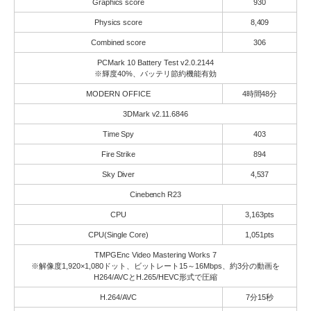
Graphics score
930
Physics score
8,409
Combined score
306
PCMark 10 Battery Test v2.0.2144
※輝度40%、バッテリ節約機能有効
MODERN OFFICE
4時間48分
3DMark v2.11.6846
Time Spy
403
Fire Strike
894
Sky Diver
4,537
Cinebench R23
CPU
3,163pts
CPU(Single Core)
1,051pts
TMPGEnc Video Mastering Works 7
※解像度1,920×1,080ドット、ビットレート15～16Mbps、約3分の動画を
H264/AVCとH.265/HEVC形式で圧縮
H.264/AVC
7分15秒