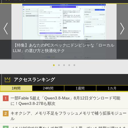
【特集】あなたのPCスペックにドンピシャな「ローカル
LLM」の選び方と快適化テク
●
●
●
●
●
アクセスランキング
1時間
24時間
1週間
1カ月
一部Fable 5超え「Qwen3.8-Max」8月12日ダウンロード可能
に！Qwen3.8-27Bも順次
キオクシア、メモリ不足をフラッシュメモリで補う拡張モジュー
ル