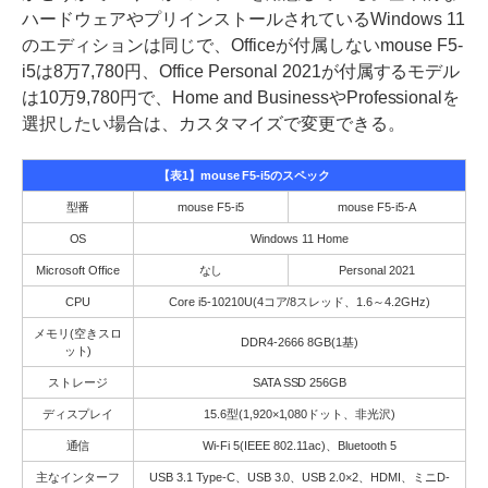
ハードウェアやプリインストールされているWindows 11
のエディションは同じで、Officeが付属しないmouse F5-
i5は8万7,780円、Office Personal 2021が付属するモデル
は10万9,780円で、Home and BusinessやProfessionalを
選択したい場合は、カスタマイズで変更できる。
【表1】mouse F5-i5のスペック
型番
mouse F5-i5
mouse F5-i5-A
OS
Windows 11 Home
Microsoft Office
なし
Personal 2021
CPU
Core i5-10210U(4コア/8スレッド、1.6～4.2GHz)
メモリ(空きスロ
DDR4-2666 8GB(1基)
ット)
ストレージ
SATA SSD 256GB
ディスプレイ
15.6型(1,920×1,080ドット、非光沢)
通信
Wi-Fi 5(IEEE 802.11ac)、Bluetooth 5
主なインターフ
USB 3.1 Type-C、USB 3.0、USB 2.0×2、HDMI、ミニD-