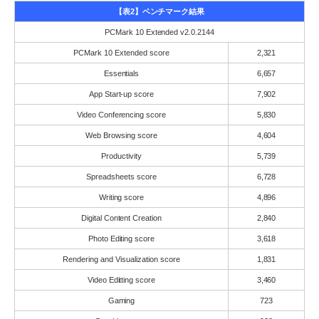
【表2】ベンチマーク結果
PCMark 10 Extended v2.0.2144
PCMark 10 Extended score
2,321
Essentials
6,657
App Start-up score
7,902
Video Conferencing score
5,830
Web Browsing score
4,604
Productivity
5,739
Spreadsheets score
6,728
Writing score
4,896
Digital Content Creation
2,840
Photo Editing score
3,618
Rendering and Visualization score
1,831
Video Editting score
3,460
Gaming
723