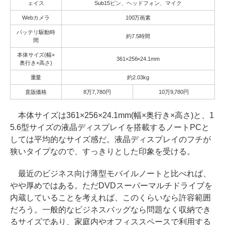
ェイス
Sub15ピン、ヘッドフォン、マイク
Webカメラ
100万画素
バッテリ駆動時
約7.5時間
間
本体サイズ(幅×
361×256×24.1mm
奥行き×高さ)
重量
約2.03kg
直販価格
‭8万7,780円‬
10万9,780円
本体サイズは361×256×24.1mm(幅×奥行き×高さ)と、1
5.6型サイズの液晶ディスプレイを搭載するノートPCと
しては平均的なサイズ感だ。液晶ディスプレイのフチが
狭いタイプなので、すっきりとした印象を受ける。
最近のビジネス向け薄型モバイルノートと比べれば、
やや厚めではある。ただDVDスーパーマルチドライブを
内蔵していることを考えれば、このくらいなら許容範囲
だろう。一般的なビジネスバッグなら問題なく収納でき
るサイズであり、家庭内やオフィススペースで利用する