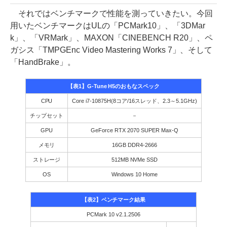
それではベンチマークで性能を測っていきたい。今回
用いたベンチマークはULの「PCMark10」、「3DMar
k」、「VRMark」、MAXON「CINEBENCH R20」、ペ
ガシス「TMPGEnc Video Mastering Works 7」、そして
「HandBrake」。
【表1】G-Tune H5のおもなスペック
CPU
Core i7-10875H(8コア/16スレッド、2.3～5.1GHz)
チップセット
－
GPU
GeForce RTX 2070 SUPER Max-Q
メモリ
16GB DDR4-2666
ストレージ
512MB NVMe SSD
OS
Windows 10 Home
【表2】ベンチマーク結果
PCMark 10 v2.1.2506