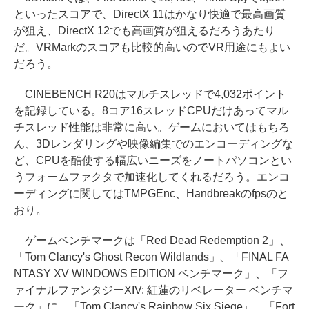
といったスコアで、DirectX 11はかなり快適で最高画質
が狙え、DirectX 12でも高画質が狙えるだろうあたり
だ。VRMarkのスコアも比較的高いのでVR用途にもよい
だろう。
CINEBENCH R20はマルチスレッドで4,032ポイント
を記録している。8コア16スレッドCPUだけあってマル
チスレッド性能は非常に高い。ゲームにおいてはもちろ
ん、3Dレンダリングや映像編集でのエンコーディングな
ど、CPUを酷使する幅広いニーズをノートパソコンとい
うフォームファクタで加速化してくれるだろう。エンコ
ーディングに関してはTMPGEnc、Handbreakのfpsのと
おり。
ゲームベンチマークは「Red Dead Redemption 2」、
「Tom Clancy's Ghost Recon Wildlands」、「FINAL FA
NTASY XV WINDOWS EDITION ベンチマーク」、「フ
ァイナルファンタジーXIV: 紅蓮のリベレーター ベンチマ
ーク」に、「Tom Clancy's Rainbow Six Siege」、「Fort