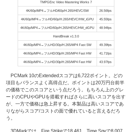
TMPGEnc Video Mastering Works 7
4K/60p/MP4→フルHD/60p/H.265/HEVC/SW
26.56fps
4K/60p/MP4→フルHD/60p/H.265/HEVC/HW_iGPU
45.55fps
4K/60p/MP4→フルHD/60p/H.265/HEVC/HW_dGPU
48.94fps
HandBreak v1.3.0
4K/60p/MP4→フルHD/30p/H.265/MP4 Fast SW
49.39fps
4K/60p/MP4→フルHD/30p/H.265/MP4 Fast HW
41.71fps
4K/60p/MP4→フルHD/30p/H.265/MP4 Fast HW
43.97fps
PCMark 10のExtendedスコアは6,722ポイント。どの
項目もバランスよく高得点だ。ポイントは20万円台前半
の価格でこのスコアという点だろう。もちろん上のグレ
ードのCPUやGPUを搭載すればさらに高いスコアを出す
が、一方で価格は急上昇する。本製品は高いスコアであ
りながらスコア/コストの面で優れていると言えるだろ
う。
3DMarkでは、Fire Strikeで18,461、Time Spyで8,007