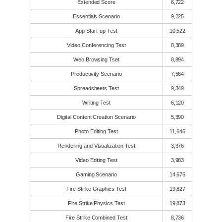
Extended Score
6,722
Essentials Scenario
9,225
App Start-up Test
10,522
Video Conferencing Test
8,389
Web Browsing Tset
8,894
Productivity Scenario
7,564
Spreadsheets Test
9,349
Writing Test
6,120
Digital Content Creation Scenario
5,390
Photo Editing Test
11,646
Rendering and Visualization Test
3,376
Video Editing Test
3,983
Gaming Scenario
14,676
Fire Strike Graphics Test
19,827
Fire Strike Physics Test
19,873
Fire Strike Combined Test
8,736