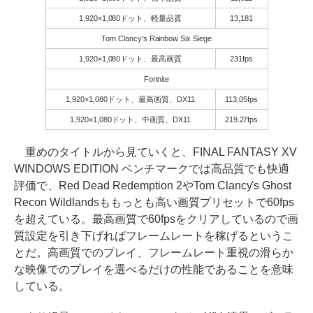
1,920×1,080ドット、軽量品質
13,181
Tom Clancy's Rainbow Six Siege
1,920×1,080ドット、最高画質
231fps
Fortnite
1,920×1,080ドット、最高画質、DX11
113.05fps
1,920×1,080ドット、中画質、DX11
219.27fps
重めのタイトルから見ていくと、FINAL FANTASY XV
WINDOWS EDITION ベンチマークでは高品質でも快適
評価で、Red Dead Redemption 2やTom Clancy's Ghost
Recon Wildlandsももっとも高い画質プリセットで60fps
を超えている。最高画質で60fpsをクリアしているので画
質設定を引き下げればフレームレートを稼げるというこ
とだ。高画質でのプレイ、フレームレート重視の滑らか
な映像でのプレイを選べるだけの性能であることを意味
している。