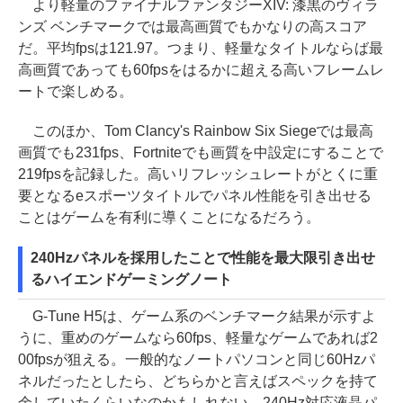
より軽量のファイナルファンタジーXIV: 漆黒のヴィラ
ンズ ベンチマークでは最高画質でもかなりの高スコア
だ。平均fpsは121.97。つまり、軽量なタイトルならば最
高画質であっても60fpsをはるかに超える高いフレームレ
ートで楽しめる。
このほか、Tom Clancy's Rainbow Six Siegeでは最高
画質でも231fps、Fortniteでも画質を中設定にすることで
219fpsを記録した。高いリフレッシュレートがとくに重
要となるeスポーツタイトルでパネル性能を引き出せる
ことはゲームを有利に導くことになるだろう。
240Hzパネルを採用したことで性能を最大限引き出せ
るハイエンドゲーミングノート
G-Tune H5は、ゲーム系のベンチマーク結果が示すよ
うに、重めのゲームなら60fps、軽量なゲームであれば2
00fpsが狙える。一般的なノートパソコンと同じ60Hzパ
ネルだったとしたら、どちらかと言えばスペックを持て
余していたくらいなのかもしれない。240Hz対応液晶パ