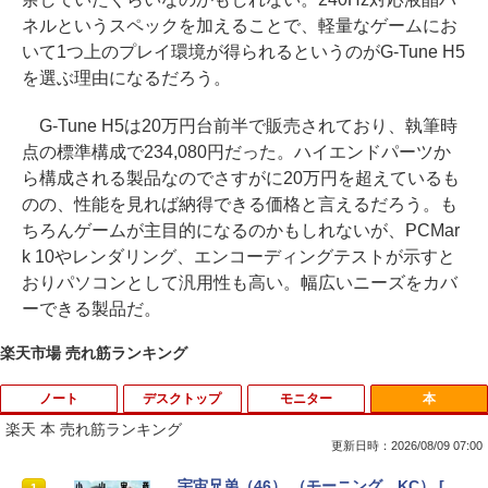
ネルというスペックを加えることで、軽量なゲームにお
いて1つ上のプレイ環境が得られるというのがG-Tune H5
を選ぶ理由になるだろう。
G-Tune H5は20万円台前半で販売されており、執筆時
点の標準構成で234,080円だった。ハイエンドパーツか
ら構成される製品なのでさすがに20万円を超えているも
のの、性能を見れば納得できる価格と言えるだろう。も
ちろんゲームが主目的になるのかもしれないが、PCMar
k 10やレンダリング、エンコーディングテストが示すと
おりパソコンとして汎用性も高い。幅広いニーズをカバ
ーできる製品だ。
楽天市場 売れ筋ランキング
ノート
デスクトップ
モニター
本
楽天 本 売れ筋ランキング
更新日時：2026/08/09 07:00
【★最大100%ポイント】富士通 タブレ
宇宙兄弟（46） （モーニング KC） [
1
1