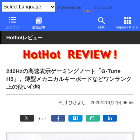
Powered by
Translate
PC Watch
パソコン/タブレット/スマートフォン
ゲーミングノー
カテゴリ
過去記事
検索
Impressサイト
Hothotレビュー
240Hzの高速表示ゲーミングノート「G-Tune
H5」。薄型メカニカルキーボードなどワンランク
上の使い心地
石川 ひさよし
2020年10月2日 06:55
リスト