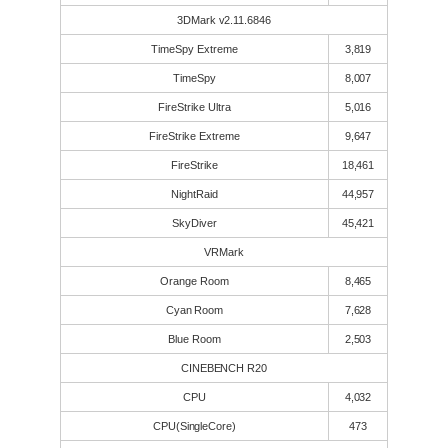
3DMark v2.11.6846
TimeSpy Extreme
3,819
TimeSpy
8,007
FireStrike Ultra
5,016
FireStrike Extreme
9,647
FireStrike
18,461
NightRaid
44,957
SkyDiver
45,421
VRMark
Orange Room
8,465
Cyan Room
7,628
Blue Room
2,503
CINEBENCH R20
CPU
4,032
CPU(SingleCore)
473