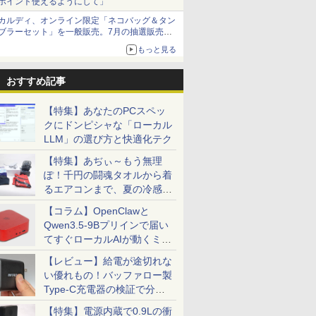
ポイント使えるようにして」
カルディ、オンライン限定「ネコバッグ＆タン
ブラーセット」を一般販売。7月の抽選販売の
当選無効分
もっと見る
おすすめ記事
【特集】あなたのPCスペッ
クにドンピシャな「ローカル
LLM」の選び方と快適化テク
【特集】あぢぃ～もう無理
ぽ！千円の闘魂タオルから着
るエアコンまで、夏の冷感グ
ッズ一挙紹介
【コラム】OpenClawと
Qwen3.5-9Bプリインで届い
てすぐローカルAIが動くミニ
PC「SER9 Pro」
【レビュー】給電が途切れな
い優れもの！バッファロー製
Type-C充電器の検証で分か
ったこと
【特集】電源内蔵で0.9Lの衝