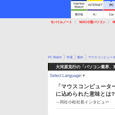
モバイルノート
NUC/小型パソコン
M
SSD
キーボード
マウス
PC Watch
市場
動向
マウスコンピュー
大河原克行の「パソコン業界、
Select Language
▼
「マウスコンピューター
に込められた意味とは?
～同社小松社長インタビュー