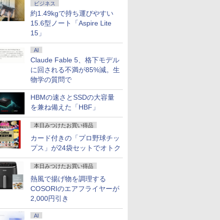
ビジネス
約1.49kgで持ち運びやすい
15.6型ノート「Aspire Lite
15」
AI
Claude Fable 5、格下モデル
に回される不満が85%減。生
物学の質問で
HBMの速さとSSDの大容量
を兼ね備えた「HBF」
本日みつけたお買い得品
カード付きの「プロ野球チッ
プス」が24袋セットでオトク
本日みつけたお買い得品
熱風で揚げ物を調理する
COSORIのエアフライヤーが
2,000円引き
AI