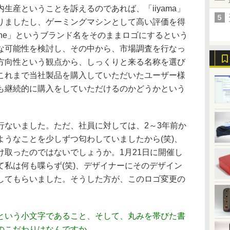
産ということを訴えるのであれば、「iiyama」
りましたし、ゲーミングマシンとして高い評価を得
une」というブランド名をそのままロゴにするという
な可能性を検討し、その中から、市場調査を行なっ
方向性という観点から、しっくりと来る名称を選び
これまで当社製品を購入していただいたユーザー様
も継続的に購入をしていただけるのかどうかという
。
ないました。ただ、社員に対しては、2～3年前か
ようなことを少しずつ匂わしていましたから(笑)、
け取ったのではないでしょうか。1月21日に開催し
て私は何も喋らず(笑)、デザイナーにそのデザイン
してもらいました。そうした方が、このロゴ変更の
。
」という小文字であること、そして、丸みを帯びた書
のこだわりはなんですか。