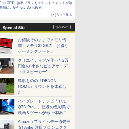
ChatGPT、無料プランもテキストチャットが無
制限に。GPT-5.6 Solも改善
もっと見る
Special Site
お値段そのままでメモリ倍
増！メモリ32GBの「お得な
ゲーミングノート」
クリエイティブが作った2万
円台の“小さなピュアオーデ
ィオスピーカー”
鳥肌ものの「DENON
HOME」サウンドを体感し
た！
ハイグレードテレビ「TCL
Q7D Pro」。圧巻の色彩美で
映画＆ゲームが極上体験に
Amazon プライムデー過去最
安! Anker注目プロジェクタ