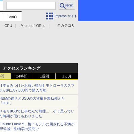
Impress サイト
全カテゴリ
CPU
Microsoft Office
アクセスランキング
時間
24時間
1週間
1カ月
【本日みつけたお買い得品】モトローラのスマ
ホが約1万7,000円で購入可能
HBMの速さとSSDの大容量を兼ね備えた
「HBF」
メモリ8GBで仕事なんて無理……そう思ってい
た時期が僕にもありました
Claude Fable 5、格下モデルに回される不満が
85%減。生物学の質問で