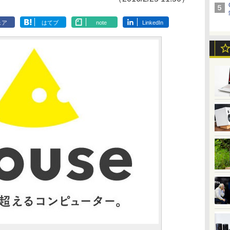
ェア
はてブ
note
LinkedIn