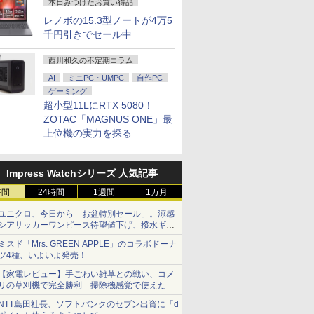
本日みつけたお買い得品
レノボの15.3型ノートが4万5
千円引きでセール中
西川和久の不定期コラム
AI
ミニPC・UMPC
自作PC
ゲーミング
超小型11LにRTX 5080！
ZOTAC「MAGNUS ONE」最
上位機の実力を探る
Impress Watchシリーズ 人気記事
時間
24時間
1週間
1カ月
ユニクロ、今日から「お盆特別セール」。涼感
シアサッカーワンピース待望値下げ、撥水ギア
ショーツは1990円に
ミスド「Mrs. GREEN APPLE」のコラボドーナ
ツ4種、いよいよ発売！
【家電レビュー】手ごわい雑草との戦い、コメ
リの草刈機で完全勝利 掃除機感覚で使えた
NTT島田社長、ソフトバンクのセブン出資に「d