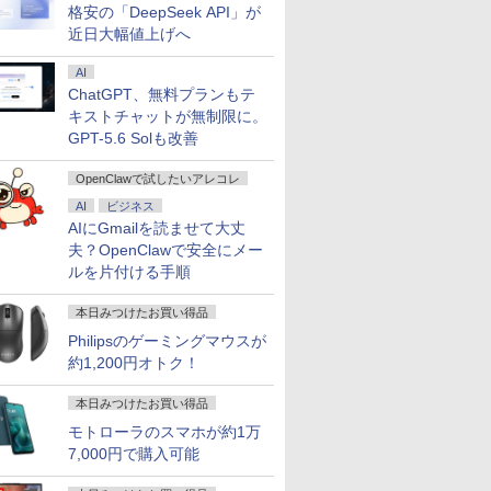
格安の「DeepSeek API」が
近日大幅値上げへ
AI
ChatGPT、無料プランもテ
キストチャットが無制限に。
GPT-5.6 Solも改善
OpenClawで試したいアレコレ
AI
ビジネス
AIにGmailを読ませて大丈
夫？OpenClawで安全にメー
ルを片付ける手順
本日みつけたお買い得品
Philipsのゲーミングマウスが
約1,200円オトク！
本日みつけたお買い得品
モトローラのスマホが約1万
7,000円で購入可能