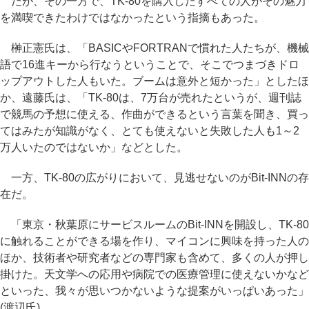
だが、その一方で、TK-80を購入したすべての人がその魅力
を満喫できたわけではなかったという指摘もあった。
榊正憲氏は、「BASICやFORTRANで慣れた人たちが、機械
語で16進キーから行なうということで、そこでつまづきドロ
ップアウトした人もいた。ブームは意外と短かった」としたほ
か、遠藤氏は、「TK-80は、7万台が売れたというが、週刊誌
で競馬の予想に使える、作曲ができるという言葉を聞き、買っ
てはみたが知識がなく、とても使えないと失敗した人も1～2
万人いたのではないか」などとした。
一方、TK-80の広がりにおいて、見逃せないのがBit-INNの存
在だ。
「東京・秋葉原にサービスルームのBit-INNを開設し、TK-80
に触れることができる場を作り、マイコンに興味を持った人の
ほか、技術者や研究者などの専門家も含めて、多くの人が押し
掛けた。天文学への応用や病院での医療管理に使えないかなど
といった、我々が思いつかないような提案がいっぱいあった」
(渡辺氏)。