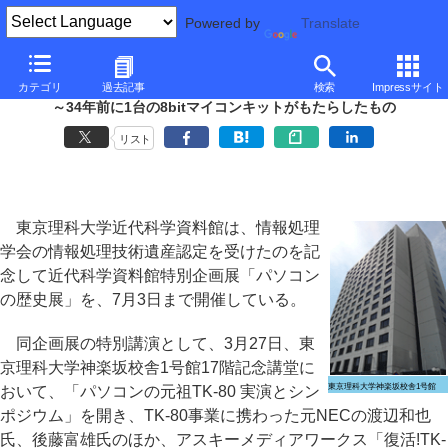
Powered by
Translate
■
大河原克行の「パソコン業界、東奔西走」
■
カテゴリ
過去記事
検索
Impressサイト
東京理科大学近代科学資料館が「TK-80」のシンポジウムを開催
～34年前に1台の8bitマイコンキットがもたらしたもの
リスト
東京理科大学近代科学資料館は、情報処理
学会の情報処理技術遺産認定を受けたのを記
念して近代科学資料館特別企画展「パソコン
の歴史展」を、7月3日まで開催している。
同企画展の特別講演として、3月27日、東
京理科大学神楽坂校舎1号館17階記念講堂に
東京理科大学神楽坂校舎1号館
おいて、「パソコンの元祖TK-80 実演とシン
ポジウム」を開き、TK-80事業に携わった元NECの渡辺和也
氏、後藤富雄氏のほか、アスキーメディアワークス「復活!TK-