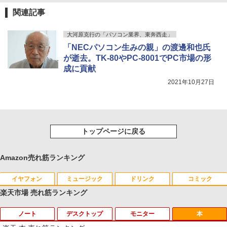
関連記事
大河原克行の「パソコン業界、東奔西走」
「NECパソコン生みの親」の渡邊和也氏
が逝去。TK-80やPC-8001でPC市場の形
成に貢献
2021年10月27日
トップページに戻る
Amazon売れ筋ランキング
イヤフォン
ミュージック
ドリンク
コミック
楽天市場 売れ筋ランキング
ノート
デスクトップ
モニター
本
Anker Soundcore P40i オフホワイト
BRUCE WAYNE feat. Flo Milli, ATL Jacob
【Amazon.co.jp限定】 い・ろ・は・す 2L P
薬屋のひとりごと 17巻 (デジタル版ビッグガ
[Explicit]
ET ラベルレス ×8本
ンガンコミックス)