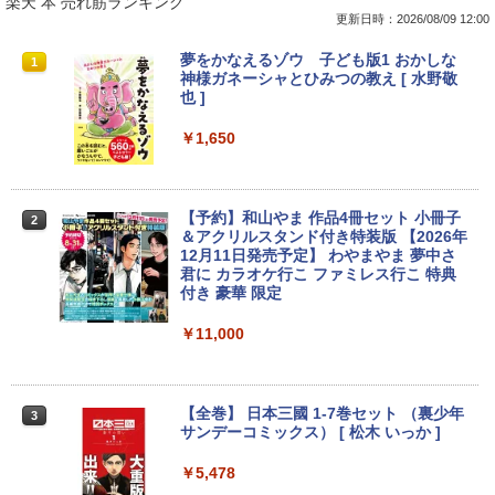
楽天 本 売れ筋ランキング
￥7,990
更新日時：2026/08/09 12:00
￥250
￥1,112
￥770
【今だけ】全品ポイント10倍 お買い物マ
キヤノン 9967B001
【送料無料】TF: I-O DATA☆LCD-MF24
夢をかなえるゾウ 子ども版1 おかしな
1
1
1
1
ラソン★8/4～8/11★【2031年6月までO
4EDSW 液晶モニター 23.8インチ ワイド
神様ガネーシャとひみつの教え [ 水野敬
S更新可能】dynabook Chromebook C
ノングレア スピーカー搭載 [23.8インチ]
也 ]
￥5,380
Anker Soundcore P31i ブラック
BRUCE WAYNE feat. Flo Milli, ATL Jacob
by Amazon 天然水 ラベルレス 500ml ×24本
異世界居酒屋「のぶ」(22) (角川コミックス・
1 SH-W02 Snapdragon SC7180 メモリ
[フルHD/LED/HDMI]/ VGA/ DVI-D/ 中古
[Explicit]
富士山の天然水 バナジウム含有 水 ミネラル
エース)
4GB eMM搭載 Google ChromeOS 中古
ディスプレイ 中古モニター /24型 ワイド
￥1,650
ウォーター ペットボトル 静岡県産 500ミリリ
パソコン ノートPC【送料無料】【1年保
液晶モニター【3ケ月保証】
￥5,990
ットル (Smart Basic)
証】
￥250
￥832
中古パソコン | Lenovo | ThinkCentre M
2
￥5,480
710e Small | Windows11 | デスクトップ
￥1,380
￥6,800
| 一年保証 | 第7世代 | Core i5 7400 3.0
【予約】和山やま 作品4冊セット 小冊子
2
(～最大3.5)GHz | MEM:8GB | HDD:500
＆アクリルスタンド付き特装版 【2026年
Anker Soundcore Liberty 5 ミッドナイトブ
見知らぬ糸
ONE PIECE モノクロ版 115 (ジャンプコミッ
GB | DVDマルチ | Win11Pro64bit
12月11日発売予定】 わやまやま 夢中さ
ラック
クスDIGITAL)
by Amazon 天然水ラベルレス 2L×9本
DELL デル E2420H 液晶モニター 23.8イ
君に カラオケ行こ ファミレス行こ 特典
2
【★最大100%ポイント】【新生活応援・
ンチワイド ブラック 1920×1080 （フル
付き 豪華 限定
￥250
￥9,980
2
2026】【Office 2019 H&B】富士通 MU
HD）IPSパネル LEDバックライト付 非光
￥14,990
￥594
￥1,117
937/Celeron 3865U/メモリ:4GB/8GB/S
沢 ノングレア 液晶ディスプレイ ディス
￥11,000
SD:128GB/256GB/512GB/1TB/13.3型/
プレイポート VGA VESA準拠 【中古】
フルHD/wifi/HDMI/USB3.0/中古 ノート
中古パソコン | NEC | Mate MKM28L-4 |
3
パソコン/モバイルPC/Windows11
￥5,500
【2026年アップグレード版】AOKIMI ワイヤ
On My Road (Stadium ver.)
HUNTER×HUNTER モノクロ版 39 (ジャンプ
Windows11 | デスクトップ | 一年保証 |
レスイヤホン bluetooth イヤホン V12 小型
コミックスDIGITAL)
by Amazon 炭酸水 ラベルレス 500ml ×24本
第8世代 | Core i5 8400 2.8(〜最大4.0)G
【全巻】 日本三國 1-7巻セット （裏少年
3
￥9,999
軽量 ブルートゥースHi-Fi 最大36時間再生 ぶ
強炭酸水 ペットボトル 500ミリリットル (Sm
Hz | MEM:8GB | SSD:256GB(新品) | DV
サンデーコミックス） [ 松木 いっか ]
￥250
るーとゅーす コードレス ENCノイズキャン
art Basic)
Dマルチ | 無線LANなし | Win11Pro64bit
￥572
セリング 自動ペアリング Type-C充電 マイク
IODATA LCD-DF241EDB 液晶モニター
￥5,478
3
付き 防水 タッチ式音量調整 スポーツ/通勤/通
23.8インチワイド ブラックj LED液晶モ
￥1,625
￥15,000