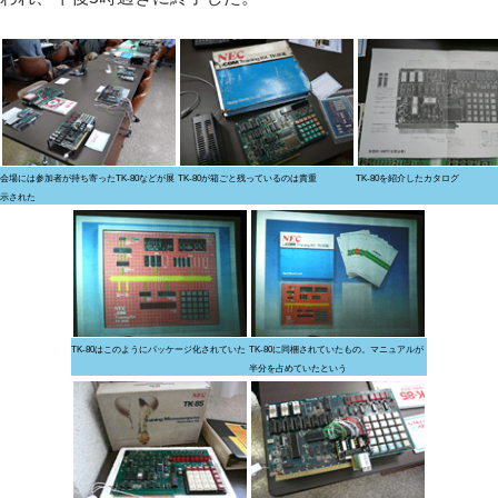
会場には参加者が持ち寄ったTK-80などが展
TK-80が箱ごと残っているのは貴重
TK-80を紹介したカタログ
示された
TK-80はこのようにパッケージ化されていた
TK-80に同梱されていたもの。マニュアルが
半分を占めていたという