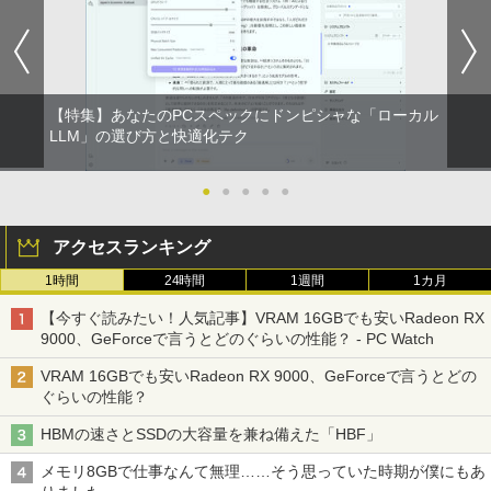
579/749 Windows11 第八世代Corei5 1
5.6型大画面 メモリ8GB 秒速起動新品SS
D256GB DVD内蔵【カメラ、テンキー選
べる】ノートパソコン オフィス付き Mic
rosoftoffice2024可 WIFI Bluetooth 送
料無料
【特集】あなたのPCスペックにドンピシャな「ローカル
LLM」の選び方と快適化テク
￥24,000
●
●
●
●
●
アクセスランキング
1時間
24時間
1週間
1カ月
【今すぐ読みたい！人気記事】VRAM 16GBでも安いRadeon RX
9000、GeForceで言うとどのぐらいの性能？ - PC Watch
VRAM 16GBでも安いRadeon RX 9000、GeForceで言うとどの
ぐらいの性能？
HBMの速さとSSDの大容量を兼ね備えた「HBF」
メモリ8GBで仕事なんて無理……そう思っていた時期が僕にもあ