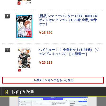
学/WEB会議(ホワイト)
【2in1 タブレット PC フル】高性能 富士
ニター 1920 x 1080 フルHD 16:9 ADSパ
3
通 ARROWS Tab R727 第7世代 Core i5
ネル 非光沢 ノングレア 液晶ディスプレ
On My Road (Stadium ver.)
スーパーの裏でヤニ吸うふたり 9巻 (デジタル
12.5型 WEBカメラ Windows11 搭載 モ
イ ディスプレイポート HDMI VGA VESA
￥1,964
版ビッグガンガンコミックス)
コカ・コーラ やかんの麦茶 from 爽健美茶 ラ
バイル PC メモリ 4GB ストレージ 128G
準拠 PS4 switch 対応 スイッチ 【中古】
[新品]シティーハンター CITY HUNTER
NEC MRM29/L-5 PC-MRM29LZ6ACS5
ベルレス 650mlPET×24本
￥250
4
4
B コスパ抜群 本体 WIFI Bluetooth USB
ゼノンセレクション (1-29巻 全巻) 全巻
Core i5-9400 2.9GHz 8GB 256GB(新品
￥810
3.0 パソコン 中古PC 中古ノートパソコ
￥6,600
セット
Xiaomi シャオミ REDMI Buds 8 Lite ワイヤ
SSD) DisplayPort x2/アナログRGB出力
￥2,009
ン
レスイヤホン Bluetooth 5.4 ノイズキャンセ
DVD+-RW Windows11 Pro 64bit 【中
リング ANC 36時間再生
古】【20260325】
￥25,520
￥12,999
中古 モバイルモニター15.6インチEVICIV
￥3,480
￥27,000
4
EVICIV156 -コンディションランク【B】
（商品 No.57-0）
ハイキュー！！ 全巻セット(1-45巻) （ジ
5
【マラソンセール期間中ポイント5倍】中
4
ャンプコミックス） [ 古舘春一 ]
古ノートパソコン 第8世代 Core i5 Wind
￥7,990
【期間限定P15倍+最大10%OFFクーポ
5
ows11 メモリ8GB SSD240GB 15.6イン
ン】 【3年保証】HP PRODESK 400 G6
￥25,828
チ 大画面 Webカメラ ZOOM対応 DVDマ
SFF SSD256GB メモリ8GB Core i5 Wi
ルチ NEC VersaPro VKT16X-2 初期設定
ndows 11 Pro 中古 アウトレット 返品
済 すぐ使える 90日保証 送料無料
送料無料 中古デスクトップパソコン 中古
LG PCモニター 23.8インチ IPS フルHD
5
パソコン デスクトップパソコン デスクト
100Hz HDMI×2 ブルーライト低減 VESA
楽天ランキングをもっと見る
￥21,980
ップ PC OFFICE付き
対応 24MS500-B フルハイビジョン ディ
スプレイ モニター LGエレクトロニクス
￥37,400
おすすめ記事
￥11,440
8月5日限定10倍＆抽選10000P！｜高性
5
能ノートパソコン富士通 ライフブック A