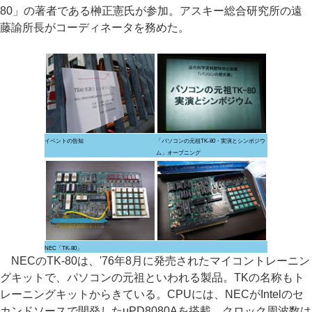
80」の著者である榊正憲氏が参加。アスキー総合研究所の遠
藤諭所長がコーディネータを務めた。
イベントの告知
「パソコンの元祖TK-80・実演とシンポジウ
ム」オープニング
NEC「TK-80」
NECのTK-80は、'76年8月に発売されたマイコントレーニン
グキットで、パソコンの元祖といわれる製品。TKの名称もト
レーニングキットからきている。CPUには、NECがIntelのセ
カンドソースで開発したμPD8080Aを搭載。クロック周波数は