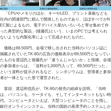
榊正憲氏
元NECの菊地和男氏
元NECの半田幹夫氏
「CPUやメモリのほか、キーやLED、プリント基板なども
社内の関連部門に頼んで開発したものであり、ほぼすべてがN
EC製によるもの。電子デバイス屋がいろいろと寄せ集めて作
った典型的な製品」(後藤氏)という、いまのPCでは考えられ
ないような内製化率によって完成されたものだ。
価格は88,500円。会場で映し出された当時のパソコン誌に
掲載されていたTK-80の広告の価格表示が89,500円となってい
たものを渡辺氏と後藤氏が「違うんじゃないか」と指摘。会場
の参加者からは、「送料が1,000円入って、89,500円だった」
という資料が提示されるなど、シンポジウムは、登壇者と参加
者が一体となった形で運営された。
冒頭、渡辺和也氏が、TK-80の発売の経緯を説明。「当時
は、パソコンも、ケータイも、そしてインターネットもない時
代。コンピュータといえば、大型コンピュータのことを指し、
銀行オンラインシステム、当時の国鉄の座席予約システムしか