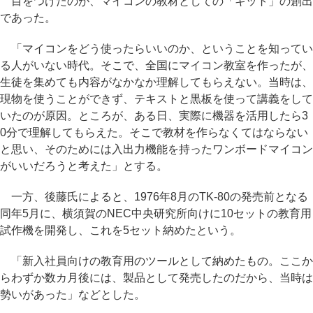
目をつけたのが、マイコンの教材としての「キット」の創出
であった。
「マイコンをどう使ったらいいのか、ということを知ってい
る人がいない時代。そこで、全国にマイコン教室を作ったが、
生徒を集めても内容がなかなか理解してもらえない。当時は、
現物を使うことができず、テキストと黒板を使って講義をして
いたのが原因。ところが、ある日、実際に機器を活用したら3
0分で理解してもらえた。そこで教材を作らなくてはならない
と思い、そのためには入出力機能を持ったワンボードマイコン
がいいだろうと考えた」とする。
一方、後藤氏によると、1976年8月のTK-80の発売前となる
同年5月に、横須賀のNEC中央研究所向けに10セットの教育用
試作機を開発し、これを5セット納めたという。
「新入社員向けの教育用のツールとして納めたもの。ここか
らわずか数カ月後には、製品として発売したのだから、当時は
勢いがあった」などとした。