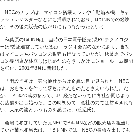
NECのチップは、マイコン搭載ミシンや自動編み機、キャ
ッシュレジスターなどにも搭載されており、Bit-INNでの経験
が、その後の販売の広がりにもつながったという。
秋葉原のBit-INNは、当時の日本電子販売(現PCテクノロジ
ー)が委託運営していた拠点。ラジオ会館のなかにあり、当初
はマイコンやパソコンの販売も行なっていたが、秋葉原でパソ
コン専門店が林立しはじめたのをきっかけにショールーム機能
を強化。2001年8月に閉鎖した。
「開設当初は、競合他社からは奇異の目で見られた。NEC
は、おもちゃを作って落ちぶれたものだとさえいわれた。だ
が、TK-80の成功をみて、1年経たないうちに各社が同じよう
な店舗を出し始めた。この時初めて、会社の力では防ぎきれな
い、大衆の波というものを感じた」(渡辺氏)。
会場に参加していた元NECでBit-INNなどの販売店を担当し
ていた菊地和男氏は、「Bit-INNでは、NECの看板を出しても