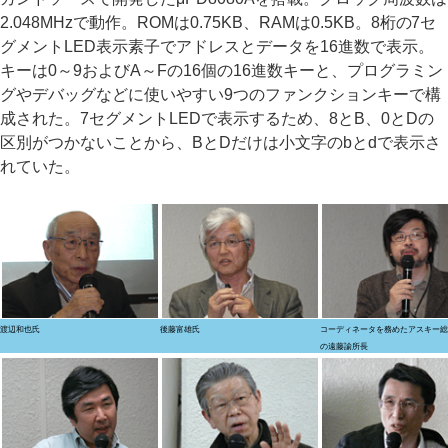
2.048MHzで動作。ROMは0.75KB、RAMは0.5KB。8桁の7セ
グメントLED表示素子でアドレスとデータを16進数で表示。
キーは0～9およびA～Fの16個の16進数キーと、プログラミン
グやデバッグなどに使いやすい9つのファンクションキーで構
成された。7セグメントLEDで表示するため、8とB、0とDの
区別がつかないことから、BとDだけは小文字のbとdで表示さ
れていた。
渡辺和也氏
後藤富雄氏
コーディネータを務めたアスキー総
の遠藤諭所長