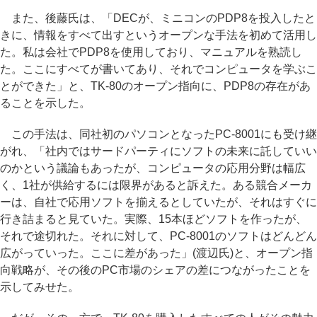
また、後藤氏は、「DECが、ミニコンのPDP8を投入したと
きに、情報をすべて出すというオープンな手法を初めて活用し
た。私は会社でPDP8を使用しており、マニュアルを熟読し
た。ここにすべてが書いてあり、それでコンピュータを学ぶこ
とができた」と、TK-80のオープン指向に、PDP8の存在があ
ることを示した。
この手法は、同社初のパソコンとなったPC-8001にも受け継
がれ、「社内ではサードパーティにソフトの未来に託していい
のかという議論もあったが、コンピュータの応用分野は幅広
く、1社が供給するには限界があると訴えた。ある競合メーカ
ーは、自社で応用ソフトを揃えるとしていたが、それはすぐに
行き詰まると見ていた。実際、15本ほどソフトを作ったが、
それで途切れた。それに対して、PC-8001のソフトはどんどん
広がっていった。ここに差があった」(渡辺氏)と、オープン指
向戦略が、その後のPC市場のシェアの差につながったことを
示してみせた。