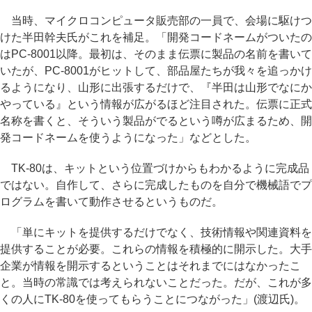
当時、マイクロコンピュータ販売部の一員で、会場に駆けつ
けた半田幹夫氏がこれを補足。「開発コードネームがついたの
はPC-8001以降。最初は、そのまま伝票に製品の名前を書いて
いたが、PC-8001がヒットして、部品屋たちが我々を追っかけ
るようになり、山形に出張するだけで、『半田は山形でなにか
やっている』という情報が広がるほど注目された。伝票に正式
名称を書くと、そういう製品がでるという噂が広まるため、開
発コードネームを使うようになった」などとした。
TK-80は、キットという位置づけからもわかるように完成品
ではない。自作して、さらに完成したものを自分で機械語でプ
ログラムを書いて動作させるというものだ。
「単にキットを提供するだけでなく、技術情報や関連資料を
提供することが必要。これらの情報を積極的に開示した。大手
企業が情報を開示するということはそれまでにはなかったこ
と。当時の常識では考えられないことだった。だが、これが多
くの人にTK-80を使ってもらうことにつながった」(渡辺氏)。