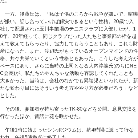
た。
一方、後藤氏は、「私は子供のころから戦争が嫌いで、喧嘩
が嫌い。話し合っていけば解決できるという性格。20歳で入
社して配属された玉川事業場のテニスクラブに入部したが、1
0年、20年経って、同じクラブだった人たちと事業部の枠を越
えて教えてもらったり、協力してもらうこともあり、これも財
産になった。また、渡辺氏がもっているオープンマインドの性
格、共存共栄でいくという性格ともあった。こうした考え方が
ベースにあり、さらに当時の上司となる大内淳義氏(のちにNE
C会長)が、私たちのやんちゃな活動を容認してくれたことも
大きかった。当時は、会社のなかでも異端児といわれたが、新
たな変わり目にはそういう考え方ややり方が必要だろう」など
とした。
その後、参加者が持ち寄ったTK-80などを公開。意見交換を
行なったほか、昔話に花を咲かせた。
午後1時に始まったシンポジウムは、約4時間に渡って行な
われ、午後5時過ぎに終了した。