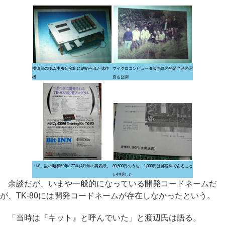
横須賀のNEC中央研究所に納められた試作
マイクロコンピュータ販売部の発足当時の写
機
真も公開
「I/0」誌の昭和52年('77年)4月号の裏表紙。
89,500円のうち、1,000円は郵送料であること
が判明した
余談だが、いまや一般的になっている開発コードネームだ
が、TK-80には開発コードネームが存在しなかったという。
「当時は『キット』と呼んでいた」と渡辺氏は語る。