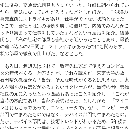
ずに済み、交通費の精算もうまくいった。詳細に調べられてい
たら、問題になっていただろう」などとしたほか、「TK-80の
発売直前にストライキがあり、仕事ができない状態となった。
そこで、会社とは別の場所を勝手に借りて、内緒でみんながこ
っそり集まって仕事をしていた」などという逸話を紹介。後藤
氏も、「私の社宅の部屋も会社から近かったこともあり、最後
の追い込みの2日間は、ストライキがあったのにも関わらず、
私の部屋で徹夜で仕上げた」などとした。
ある日、渡辺氏は取材で「数年先に家庭で使えるコンピュー
タの時代がくる」と答えたが、それを読んだ、東京大学の故・
石田晴久教授から「当分、そんな時代がくるとは思えない。素
人を騙すのもほどがある」というクレームが、当時の田中忠雄
社長の元に入ったという逸話もあったことを紹介し、「これが
当時の常識であり、当然の発想だった」としながら、「マイコ
ンはおもちゃであって、コンピュータではない。コンピュータ
部門で生まれたものではなく、デバイス部門で生まれたもの。
だが、デバイス部門は、技術トレンドがわかるため、5年後に
は当時のミニコンの機能がチップに入ることが容易に想像でき