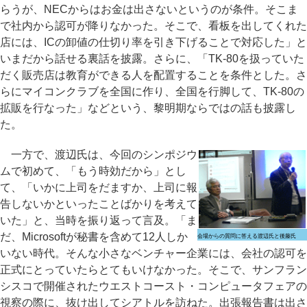
らうが、NECからはお金は出さないというのが条件。そこま
で社内から認可が降りなかった。そこで、看板を出してくれた
店には、ICの卸値の仕切り率を引き下げることで対応した」と
いまだから話せる裏話を披露。さらに、「TK-80を扱っていた
だく販売店は教育ができる人を配置することを条件とした。さ
らにマイコンクラブを全国に作り、全国を行脚して、TK-80の
拡販を行なった」などという、黎明期ならではの話も披露し
た。
一方で、渡辺氏は、今回のシンポジウ
ムで初めて、「もう時効だから」とし
て、「いかに上司をだますか、上司に報
告しないかといったことばかりを考えて
いた」と、当時を振り返って言及。「ま
だ、Microsoftが秘書を含めて12人しか
会場からの質問に答える渡辺氏と後藤氏
いない時代。そんな小さなベンチャー企業には、会社の認可を
正式にとっていたらとてもいけなかった。そこで、サンフラン
シスコで開催されたウエストコースト・コンピュータフェアの
視察の際に、抜け出してシアトルを訪ねた。出張報告書は出さ