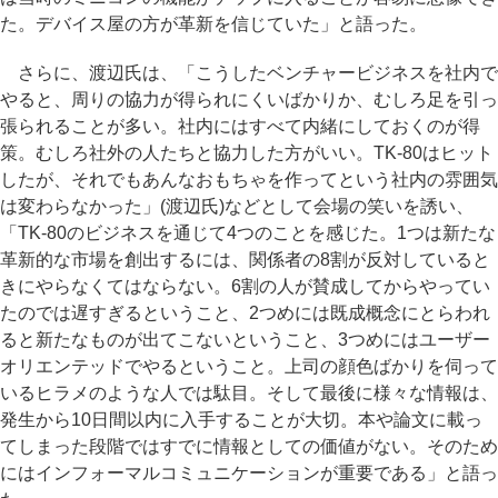
た。デバイス屋の方が革新を信じていた」と語った。
さらに、渡辺氏は、「こうしたベンチャービジネスを社内で
やると、周りの協力が得られにくいばかりか、むしろ足を引っ
張られることが多い。社内にはすべて内緒にしておくのが得
策。むしろ社外の人たちと協力した方がいい。TK-80はヒット
したが、それでもあんなおもちゃを作ってという社内の雰囲気
は変わらなかった」(渡辺氏)などとして会場の笑いを誘い、
「TK-80のビジネスを通じて4つのことを感じた。1つは新たな
革新的な市場を創出するには、関係者の8割が反対していると
きにやらなくてはならない。6割の人が賛成してからやってい
たのでは遅すぎるということ、2つめには既成概念にとらわれ
ると新たなものが出てこないということ、3つめにはユーザー
オリエンテッドでやるということ。上司の顔色ばかりを伺って
いるヒラメのような人では駄目。そして最後に様々な情報は、
発生から10日間以内に入手することが大切。本や論文に載っ
てしまった段階ではすでに情報としての価値がない。そのため
にはインフォーマルコミュニケーションが重要である」と語っ