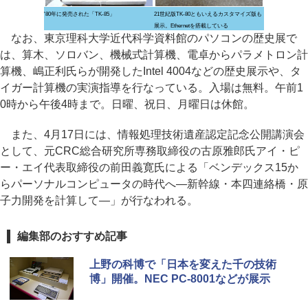
'80年に発売された「TK-85」
21世紀版TK-80ともいえるカスタマイズ版も
展示。Ethernetを搭載している
なお、東京理科大学近代科学資料館のパソコンの歴史展で
は、算木、ソロバン、機械式計算機、電卓からパラメトロン計
算機、嶋正利氏らが開発したIntel 4004などの歴史展示や、タ
イガー計算機の実演指導を行なっている。入場は無料。午前1
0時から午後4時まで。日曜、祝日、月曜日は休館。
また、4月17日には、情報処理技術遺産認定記念公開講演会
として、元CRC総合研究所専務取締役の古原雅郎氏アイ・ピ
ー・エイ代表取締役の前田義寛氏による「ベンデックス15か
らパーソナルコンピュータの時代へ―新幹線・本四連絡橋・原
子力開発を計算して―」が行なわれる。
編集部のおすすめ記事
上野の科博で「日本を変えた千の技術
博」開催。NEC PC-8001などが展示