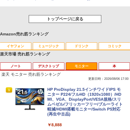
トップページに戻る
Amazon売れ筋ランキング
イヤフォン
ミュージック
ドリンク
コミック
楽天市場 売れ筋ランキング
ノート
デスクトップ
モニター
本
Anker Soundcore P40i オフホワイト
BRUCE WAYNE feat. Flo Milli, ATL Jacob
by Amazon 天然水 ラベルレス 500ml ×24本
薬屋のひとりごと 17巻 (デジタル版ビッグガ
[Explicit]
富士山の天然水 バナジウム含有 水 ミネラル
ンガンコミックス)
楽天 モニター 売れ筋ランキング
ウォーター ペットボトル 静岡県産 500ミリリ
￥5,990
更新日時：2026/08/06 17:00
ットル (Smart Basic)
￥250
￥770
中古 ノートパソコン Windows11搭載 Of
HP(Inc.) M9L89A
HP ProDisplay 21.5インチワイドIPS モ
1
1
1
￥1,380
fice付き NEC VKT16M7 第8世代 Core i5
ニター P224/フルHD（1920x1080）/HD
14型 メモリ8GB SSD256GB 初期設定済
MI、VGA、DisplayPort/VESA規格/スリ
￥9,730
Anker Soundcore P31i ブラック
BRUCE WAYNE feat. Flo Milli, ATL Jacob
異世界居酒屋「のぶ」(22) (角川コミックス・
み 薄型 軽量 WEBカメラ 整備済み品 ノ
ムベゼル/フリッカーフリー/ブルーライト
[Explicit]
エース)
【Amazon.co.jp限定】 い・ろ・は・す 2L P
ートPC
軽減/HDMI搭載モニター/Switch PS対応
ET ラベルレス ×8本
(再生中古品)
￥4,990
￥250
￥832
￥26,800
中古パソコン | Dell | OptiPlex 3040 SFF
2
￥1,001
￥8,888
| Windows11 | デスクトップ | 一年保証 |