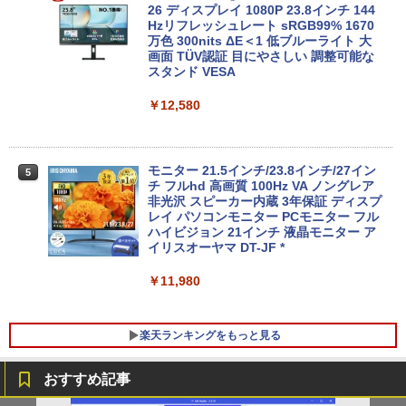
【新品】【楽天1位！】ノートパソコン
26 ディスプレイ 1080P 23.8インチ 144
4
新品第13世代CPU搭載ノートPC Office
Hzリフレッシュレート sRGB99% 1670
付きノートパソコン 初心者向け Window
万色 300nits ΔE＜1 低ブルーライト 大
中古美品 フルHD 23.8インチ液晶一体型
5
s11 初期設定済 Webカメラ zoom 日本語
画面 TÜV認証 目にやさしい 調整可能な
Fujitsu ESPRIMO K558/B (FMVK1000
キーボード 14.1型 Intel Celeron メモリ
スタンド VESA
1) / Windows11/ 超高性能 第9世代Core
8GB SSD1TB(最大) 大容量バッテリービ
i5-9500T/ 8GB/ 爆速256GB-SSD/ Office
ジネス 大学生 プレゼント 学生向け
￥12,580
付き/ Win11【デスクトップ 中古パソコ
ン 中古PC】税込送料無料 あす楽対応 即
￥29,800
日発送（Windows10も対応可能/ Win1
0）
モニター 21.5インチ/23.8インチ/27イン
5
チ フルhd 高画質 100Hz VA ノングレア
￥29,990
【楽天1位常連】【新品】 2026年最新モ
非光沢 スピーカー内蔵 3年保証 ディスプ
5
デル ノートパソコン パソコン JIS 日本
レイ パソコンモニター PCモニター フル
語キーボード 第14世代CPU搭載 Windo
ハイビジョン 21インチ 液晶モニター ア
ws11 第13世代CPU搭載 14.1/15.6インチ
イリスオーヤマ DT-JF *
ワイド液晶 フルHD cpu N95/N5095/N34
50 メモリ 8GB 12GB 16GB 32GB SSD
￥11,980
128GB 256GB 512GB 1TB USB3.0 初期
設定済
楽天ランキングをもっと見る
￥33,680
おすすめ記事