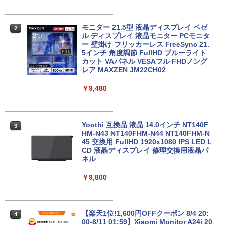
第6世代 | Core i5 6500 3.2(～最大3.6)G
Hz | MEM:8GB | HDD:500GB | DVD-RO
Anker Soundcore Liberty 5 ミッドナイトブ
On My Road (Stadium ver.)
HUNTER×HUNTER モノクロ版 39 (ジャンプ
【1500円OFFクーポン】【テンキー&DV
M | Win11Pro64Bit | VGAなしモデル
2
ラック
コミックスDIGITAL)
by Amazon 天然水ラベルレス 2L×9本
Dドライブ】中古ノートパソコン 中古パ
モニター 21.5型 液晶ディスプレイ ベゼ
2
ソコン 15.6インチ SSD128GB メモリ8G
ル ディスプレイ 液晶モニター PCモニタ
￥250
￥9,980
B Core i5 第7世代 Microsoft Office付き
ー 壁掛け フリッカーレス FreeSync 21.
￥14,990
￥572
￥1,117
Windows11 富士通 Lifebook A747 ノー
5インチ 角度調節 FullHD ブルーライト
トパソコン 中古 PC パソコン 中古ノート
カット VAパネル VESAフル FHDノング
PC SSD1TB メモリ16GB
レア MAXZEN JM22CH02
【今だけ】全品ポイント10倍 お買い物マ
3
【2026年アップグレード版】AOKIMI ワイヤ
BUGS LIFE
スーパーの裏でヤニ吸うふたり 9巻 (デジタル
ラソン★8/4～8/11★中古パソコン デス
￥17,800
￥9,480
レスイヤホン bluetooth イヤホン V12 小型
版ビッグガンガンコミックス)
コカ・コーラ やかんの麦茶 from 爽健美茶 ラ
クトップPC FUJITSU ESPRIMO Q558/B
軽量 ブルートゥースHi-Fi 最大36時間再生 ぶ
ベルレス 650mlPET×24本
Core i5 9500T メモリ8GB 中古SSD 2.5
￥250
るーとゅーす コードレス ENCノイズキャン
インチ256GB Windows11 Pro 64bit
￥810
セリング 自動ペアリング Type-C充電 マイク
【送料無料】【1年保証】
￥1,653
付き 防水 タッチ式音量調整 スポーツ/通勤/通
最大180日保証｜第10世代｜中古ノート
Yoothi 互換品 液晶 14.0インチ NT140F
3
3
学/WEB会議(ホワイト)
パソコン Windows11 office付き｜Core
HM-N43 NT140FHM-N44 NT140FHM-N
￥22,800
i3 第10世代｜メモリ8GB SSD256GB｜1
45 交換用 FullHD 1920x1080 IPS LED L
On My Road (Stadium ver.)
ONE PIECE モノクロ版 115 (ジャンプコミッ
5.6インチ｜メーカー選択可能｜整備済み
CD 液晶ディスプレイ 修理交換用液晶パ
￥1,964
クスDIGITAL)
by Amazon 炭酸水 ラベルレス 500ml ×24本
中古パソコン｜Microsoft office 2019搭
ネル
強炭酸水 ペットボトル 500ミリリットル (Sm
￥250
載｜ノートパソコン｜中古パソコン｜パ
art Basic)
HP ProDesk 400 G7 SFF Core i3-10100
￥594
4
ソコン｜中古ノートPC｜ノートPC
￥9,800
Xiaomi シャオミ REDMI Buds 8 Lite ワイヤ
/ DDR4メモリ8GB / SSD256GBWin11Pr
レスイヤホン Bluetooth 5.4 ノイズキャンセ
o 64bit 搭載 【中古】 デスクトップパソ
￥1,625
￥29,800
リング ANC 36時間再生
コン
【楽天1位!1,600円OFFクーポン 8/4 20:
￥2,980
￥28,800
4
00-8/11 01:59】Xiaomi Monitor A24i 20