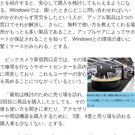
とを紹介すると、安心して購入を検討してもらえるようにな
る。Windowsでは、困ったときにどこに問い合わせればいい
のかがわからず苦労をしたという人が、アップル製品は1つの
窓口でそれが解決し、さらに、無料で使い方を教えてくれる場
所がもっとも多い製品であること、アップルケアによってサポ
ートが保証されることを知って、Windowsとの環境の違いに
驚くケースがみられる」とする。
ビックカメラ新宿西口店では、その場
で修理を行なうサポートセンターを店内
に用意しており、これもユーザーの安心
を高めることにつながっているという。
「最初は検討のために売り場を訪れ、
Mac売り場だけ黒い絨毯が敷かれるなどコー
2回目に商品を購入したとしても、その
ナーが分離していることが質問をしやすくし
ている
後も使い方を聞きに来たり、アクセサリ
ーや周辺機器を購入するために、3度、4度と売り場を訪れる
購入者も少なくない」とする。