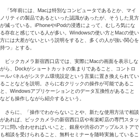
「5年前には、Macは特別なコンピュータであるとか、マイ
ノリティの製品であるといった認識があったが、そうした見方
が減っている。iPhoneやiPodの浸透によって、むしろ気にな
る存在と感じている人が多い。Windowsの使い方とMacの使い
方には大差がないという説明をすると、多くの人が強い関心を
持つ」とする。
ビックカメラ新宿西口店では、実際にMacの画面を表示しな
がら、Dockがショートカットの集まりであること、コントロ
ールパネルがシステム環境設定という言葉に置き換えられてい
ることなどを説明。さらに右クリックの操作が可能であるこ
と、Windowsアプリケーションとのデータ互換性があること
なども操作しながら紹介するという。
さらに、「操作でわからないことや、新たな使用方法で相談
があれば、ビックカメラの新宿西口店や有楽町店の専門スタッ
フに問い合わせればいいこと、銀座や渋谷のアップルストアで
も相談を受けられること、無料セミナーを随時実施しているこ