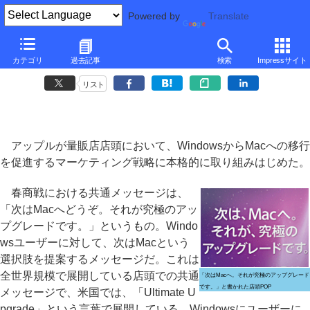
Powered by
Translate
■
大河原克行の「パソコン業界、東奔西走」
■
カテゴリ
過去記事
検索
Impressサイト
「新たなWindowsパソコンにMac」を提案するアップルの過激ぶり
リスト
アップルが量販店店頭において、WindowsからMacへの移行
を促進するマーケティング戦略に本格的に取り組みはじめた。
春商戦における共通メッセージは、
「次はMacへどうぞ。それが究極のアッ
プグレードです。」というもの。Windo
wsユーザーに対して、次はMacという
選択肢を提案するメッセージだ。これは
全世界規模で展開している店頭での共通
「次はMacへ。それが究極のアップグレード
です。」と書かれた店頭POP
メッセージで、米国では、「Ultimate U
pgrade」という言葉で展開している。Windowsにユーザーに