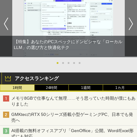
日本人に適した審美修復治療の理論と実
1
際 [ 貞光謙一郎 ]
￥17,600
【特集】あなたのPCスペックにドンピシャな「ローカル
ゆるキャン△ 19 （まんがタイムKRコ
LLM」の選び方と快適化テク
2
ミックス フォワードコミックス） [ あf
ろ ]
●
●
●
●
●
￥913
アクセスランキング
1時間
24時間
1週間
1カ月
九条の大罪（17） 【電子書籍】[ 真鍋昌
3
平 ]
メモリ8GBで仕事なんて無理……そう思っていた時期が僕にもあ
りました
￥759
GMKtecのRTX 50シリーズ搭載小型ゲーミングPC、日本でも発
売へ
AI搭載の無料オフィスアプリ「GenOffice」公開。Word/Excel形
ちいかわ なんか小さくてかわいいやつ
4
式にも対応