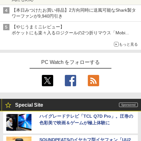
（4） （ワイドKC） [ ナガノ ]
【本日みつけたお買い得品】2方向同時に送風可能なShark製タ
￥1,210
ワーファンが9,940円引き
【やじうまミニレビュー】
ポケットにも楽々入るロジクールの2つ折りマウス「Mobi
Fold」。その気になるギミックとは？
うごく！あそべる！ 超かんたん工作
5
もっと見る
（全6巻） （0） [ ヒダ オサム ]
￥19,140
PC Watch をフォローする
Special Site
ハイグレードテレビ「TCL Q7D Pro」。圧巻の
色彩美で映画＆ゲームが極上体験に
SOUNDPEATSのイヤカフ型イヤフォン「UU2