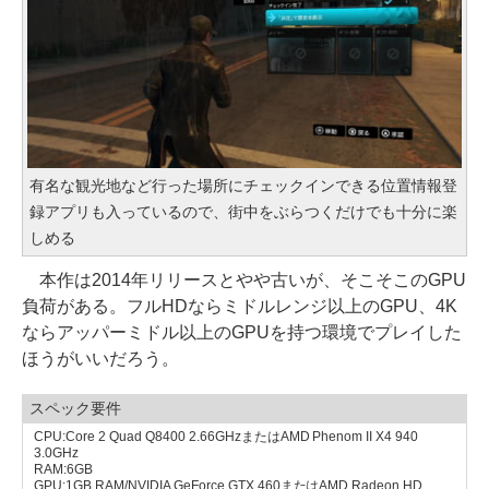
有名な観光地など行った場所にチェックインできる位置情報登
録アプリも入っているので、街中をぶらつくだけでも十分に楽
しめる
本作は2014年リリースとやや古いが、そこそこのGPU
負荷がある。フルHDならミドルレンジ以上のGPU、4K
ならアッパーミドル以上のGPUを持つ環境でプレイした
ほうがいいだろう。
スペック要件
CPU:Core 2 Quad Q8400 2.66GHzまたはAMD Phenom II X4 940
3.0GHz
RAM:6GB
GPU:1GB RAM/NVIDIA GeForce GTX 460またはAMD Radeon HD