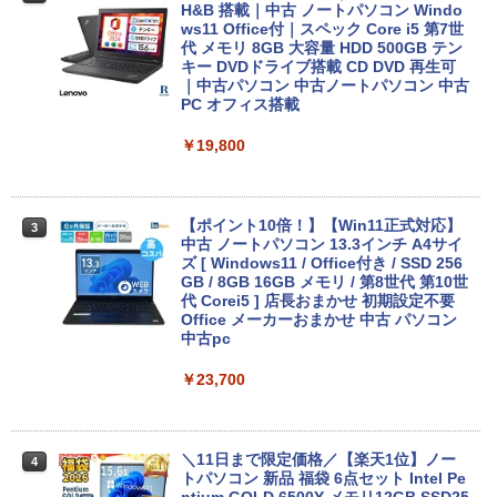
H&B 搭載｜中古 ノートパソコン Windo
ws11 Office付｜スペック Core i5 第7世
代 メモリ 8GB 大容量 HDD 500GB テン
キー DVDドライブ搭載 CD DVD 再生可
｜中古パソコン 中古ノートパソコン 中古
PC オフィス搭載
￥19,800
【ポイント10倍！】【Win11正式対応】
3
中古 ノートパソコン 13.3インチ A4サイ
ズ [ Windows11 / Office付き / SSD 256
GB / 8GB 16GB メモリ / 第8世代 第10世
代 Corei5 ] 店長おまかせ 初期設定不要
Office メーカーおまかせ 中古 パソコン
中古pc
￥23,700
＼11日まで限定価格／【楽天1位】ノー
4
トパソコン 新品 福袋 6点セット Intel Pe