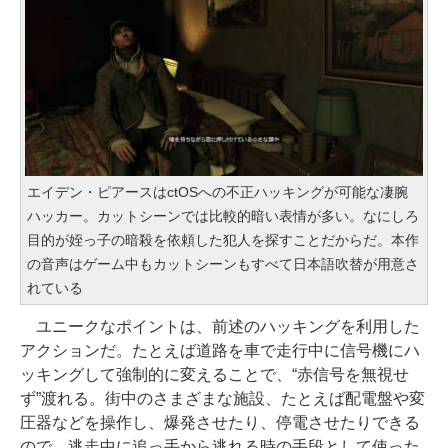
エイデン・ピアースはctOSへの不正ハッキングが可能な凄腕
ハッカー。カットシーンでは比較的暗い表情が多い。なにしろ
目的が姪っ子の暗殺を依頼した犯人を探すことだからだ。本作
の音声はゲーム中もカットシーンもすべて日本語吹替が用意さ
れている
ユニークなポイントは、前述のハッキングを利用した
アクションだ。たとえば道路を車で走行中に信号機にハ
ッキングして強制的に変えることで、“赤信号を無視せ
ず”渡れる。街中のさまざまな施設、たとえば配電盤や変
圧器などを操作し、爆発させたり、停電させたりできる
ので、逃走中に追っ手から逃れる時の手段として使った