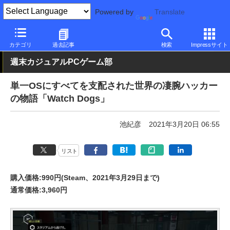
Powered by
Translate
PC Watch
ソフトウェア/アプリ
他ソフト/アプリ
その他
カテゴリ
過去記事
検索
Impressサイト
週末カジュアルPCゲーム部
単一OSにすべてを支配された世界の凄腕ハッカー
の物語「Watch Dogs」
池紀彦
2021年3月20日 06:55
リスト
購入価格:990円(Steam、2021年3月29日まで)
通常価格:3,960円