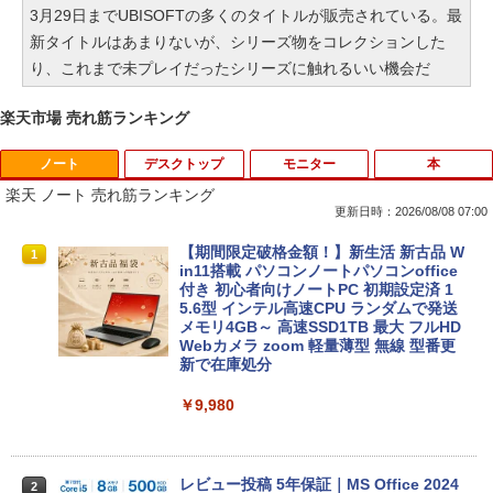
3月29日までUBISOFTの多くのタイトルが販売されている。最
新タイトルはあまりないが、シリーズ物をコレクションした
り、これまで未プレイだったシリーズに触れるいい機会だ
楽天市場 売れ筋ランキング
ノート
デスクトップ
モニター
本
楽天 ノート 売れ筋ランキング
更新日時：2026/08/08 07:00
【期間限定破格金額！】新生活 新古品 W
1
in11搭載 パソコンノートパソコンoffice
付き 初心者向けノートPC 初期設定済 1
5.6型 インテル高速CPU ランダムで発送
メモリ4GB～ 高速SSD1TB 最大 フルHD
Webカメラ zoom 軽量薄型 無線 型番更
新で在庫処分
￥9,980
レビュー投稿 5年保証｜MS Office 2024
2