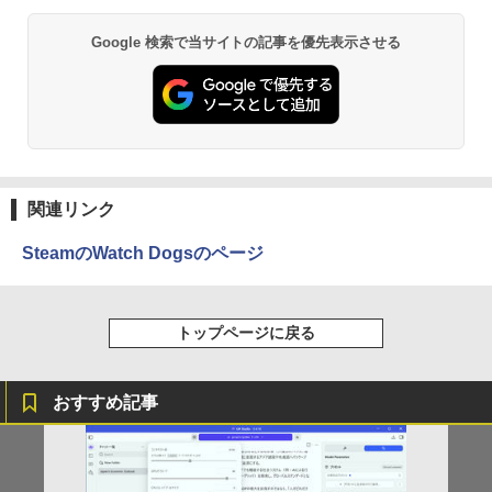
ラウン) 【玄関先迄納品】 ニトリ
小学館 国語辞典編集部 ]
￥2,990
￥2,090
Google 検索で当サイトの記事を優先表示させる
Anker Soundcore P40i オフホワイト
BRUCE WAYNE feat. Flo Milli, ATL Jacob
【Amazon.co.jp限定】 い・ろ・は・す 2L P
薬屋のひとりごと 17巻 (デジタル版ビッグガ
[Explicit]
ET ラベルレス ×8本
ンガンコミックス)
￥7,990
￥250
￥1,112
￥770
【期間限定10%OFFクーポン 8/12 10時
フルカラーでやさしくわかる！ 肩関節
2
2
まで】 ゲーミングモニター 24.5インチ F
疾患の理学療法 [ 山本宣幸 ]
HD 240Hz 1ms Fast IPSパネル HDMI2.0
Anker Soundcore P31i ブラック
BRUCE WAYNE feat. Flo Milli, ATL Jacob
by Amazon 天然水 ラベルレス 500ml ×24本
異世界居酒屋「のぶ」(22) (角川コミックス・
×1 DP1.4×1 Adaptive Sync対応 フリッ
￥7,150
[Explicit]
富士山の天然水 バナジウム含有 水 ミネラル
エース)
関連リンク
カーフリー ブルーライトカット モニター
ウォーター ペットボトル 静岡県産 500ミリリ
￥5,990
ディスプレイ MAXZEN MGM25IC04-F2
ットル (Smart Basic)
￥250
￥832
40
SteamのWatch Dogsのページ
￥1,380
￥12,980
ふかふかダンジョン攻略記〜俺の異世界
3
転生冒険譚〜/ 20 【電子書籍】[ KAKER
Anker Soundcore Liberty 5 ミッドナイトブ
On My Road (Stadium ver.)
ONE PIECE モノクロ版 115 (ジャンプコミッ
U ]
トップページに戻る
ラック
クスDIGITAL)
by Amazon 天然水ラベルレス 2L×9本
￥250
【3Way接続 ワイヤレス モバイルモニタ
￥792
3
￥14,990
￥594
ー】ワイヤレスモニター 15.6インチ フル
￥1,117
おすすめ記事
HD 100%sRGB IPSパネル ワイヤレス/T
ype-C/HDMI 3Way接続 7.4V バッテリー
内蔵 最大5H駆動 充電式 VESA対応 出張
アンダーニンジャ（18） 【電子書籍】[
4
テレワーク 在宅勤務 UPERFECT
【2026年アップグレード版】AOKIMI ワイヤ
On My Road (Stadium ver.)
HUNTER×HUNTER モノクロ版 39 (ジャンプ
花沢健吾 ]
レスイヤホン bluetooth イヤホン V12 小型
コミックスDIGITAL)
by Amazon 炭酸水 ラベルレス 500ml ×24本