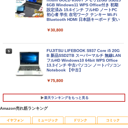
ntium GOLD 6500Y メモリ12GB SSD25
6GB Windows11 WPS Office付き 初期
設定済み 15.6インチ フルHD ノートPC
初心者 学生 在宅ワーク テンキー Wi-Fi
Bluetooth HDMI 日本語キーボード 安い
￥30,800
FUJITSU LIFEBOOK S937 Core i5 20G
5
B 新品SSD2TB スーパーマルチ 無線LAN
フルHD Windows10 64bit WPS Office
13.3インチ 中古パソコン ノートパソコン
Notebook 【中古】
￥75,800
楽天ランキングをもっと見る
Amazon売れ筋ランキング
イヤフォン
ミュージック
ドリンク
コミック
引き出し付きモニター台(NM01 ミドルブ
ドラえもん はじめての国語辞典 第2版 [
1
1