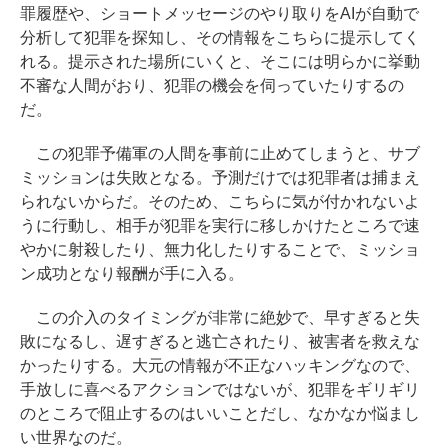
罪履歴や、ショートメッセージのやり取りをAIが自動で
分析して犯罪を探知し、その情報をこちらに提示してく
れる。提示された場所にいくと、そこには明らかに挙動
不審な人間がおり、犯罪の機会を伺っていたりするの
だ。
この犯罪予備軍の人間を事前に止めてしまうと、サブ
ミッションは失敗となる。予測だけでは犯罪者は捕まえ
られないからだ。そのため、こちらに気が付かれないよ
うに行動し、相手が犯罪を実行に移しかけたところで速
やかに射殺したり、無力化したりすることで、ミッショ
ン成功となり報酬が手に入る。
この介入のタイミングが非常に絶妙で、早すぎると失
敗になるし、遅すぎると逃亡されたり、被害者を救えな
かったりする。大元の情報が不正なハッキングなので、
手放しに喜べるアクションではないが、犯罪をギリギリ
のところで阻止するのはいいことだし、なかなか悩まし
い世界なのだ。