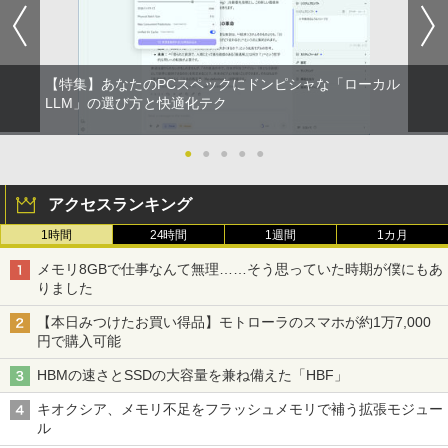
軽量 ブルートゥースHi-Fi 最大36時間再生 ぶ
￥19,999
強炭酸水 ペットボトル 500ミリリットル (Sm
￥250
￥792
るーとゅーす コードレス ENCノイズキャン
art Basic)
￥572
セリング 自動ペアリング Type-C充電 マイク
付き 防水 タッチ式音量調整 スポーツ/通勤/通
￥1,625
学/WEB会議(ホワイト)
Pixio ゲーミングモニター 27インチ WQ
【特集】あなたのPCスペックにドンピシャな「ローカル
4
HD ホワイト 180hz PX278WAVE 白 Fas
BUGS LIFE
スーパーの裏でヤニ吸うふたり 9巻 (デジタル
まったく新しいテクスト分析の教科書 [
LLM」の選び方と快適化テク
5
￥1,964
t IPSパネル ブルー ピンク ゲーム モニタ
版ビッグガンガンコミックス)
阿部幸大 ]
コカ・コーラ やかんの麦茶 from 爽健美茶 ラ
ー HDR 新品 1ms 非光沢 ブルーライト軽
ベルレス 650mlPET×24本
￥250
減 VESA 壁掛け pcモニター 液晶 ディス
●
●
●
●
●
￥810
￥2,200
プレイ テレワーク ピクシオ 公式 【最大
Xiaomi シャオミ REDMI Buds 8 Lite ワイヤ
￥2,009
5年保証付き】
レスイヤホン Bluetooth 5.4 ノイズキャンセ
アクセスランキング
リング ANC 36時間再生
￥27,500
1時間
24時間
1週間
1カ月
￥3,480
メモリ8GBで仕事なんて無理……そう思っていた時期が僕にもあ
りました
パナソニック PT-VMZ51J 液晶プロジェ
5
クター
【本日みつけたお買い得品】モトローラのスマホが約1万7,000
円で購入可能
￥345,800
HBMの速さとSSDの大容量を兼ね備えた「HBF」
キオクシア、メモリ不足をフラッシュメモリで補う拡張モジュー
ル