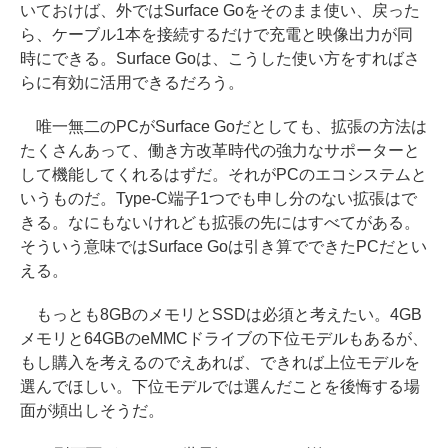
いておけば、外ではSurface Goをそのまま使い、戻った
ら、ケーブル1本を接続するだけで充電と映像出力が同
時にできる。Surface Goは、こうした使い方をすればさ
らに有効に活用できるだろう。
唯一無二のPCがSurface Goだとしても、拡張の方法は
たくさんあって、働き方改革時代の強力なサポーターと
して機能してくれるはずだ。それがPCのエコシステムと
いうものだ。Type-C端子1つでも申し分のない拡張はで
きる。なにもないけれども拡張の先にはすべてがある。
そういう意味ではSurface Goは引き算でできたPCだとい
える。
もっとも8GBのメモリとSSDは必須と考えたい。4GB
メモリと64GBのeMMCドライブの下位モデルもあるが、
もし購入を考えるのでえあれば、できれば上位モデルを
選んでほしい。下位モデルでは選んだことを後悔する場
面が頻出しそうだ。