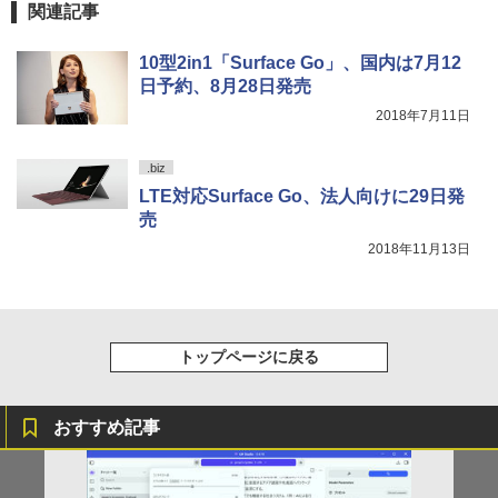
レスイヤホン Bluetooth 5.4 ノイズキャンセ
関連記事
リング ANC 36時間再生
￥998
10型2in1「Surface Go」、国内は7月12
￥3,480
日予約、8月28日発売
2018年7月11日
.biz
LTE対応Surface Go、法人向けに29日発
売
2018年11月13日
トップページに戻る
おすすめ記事