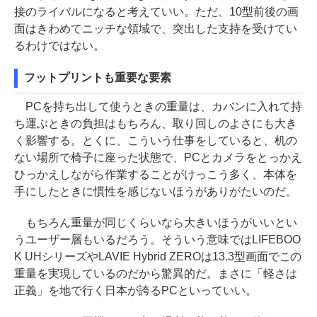
接のライバルになると考えていい。ただ、10型前後の画
面はきわめてニッチな領域で、突出した支持を受けてい
るわけではない。
フットプリントも重要な要素
PCを持ち出して使うときの重量は、カバンに入れて持
ち運ぶときの負担はもちろん、取り回しのよさにも大き
く影響する。とくに、こういう仕事をしていると、机の
ない場所で椅子に座った状態で、PCとカメラをとっかえ
ひっかえしながら作業することがけっこう多く、本体を
手にしたときに慣性を感じないほうがありがたいのだ。
もちろん重量が同じくらいなら大きいほうがいいとい
うユーザー層もいるだろう。そういう意味ではLIFEBOO
K UHシリーズやLAVIE Hybrid ZEROは13.3型画面でこの
重量を実現しているのだから驚異的だ。まさに「軽さは
正義」を地で行く日本が誇るPCといっていい。