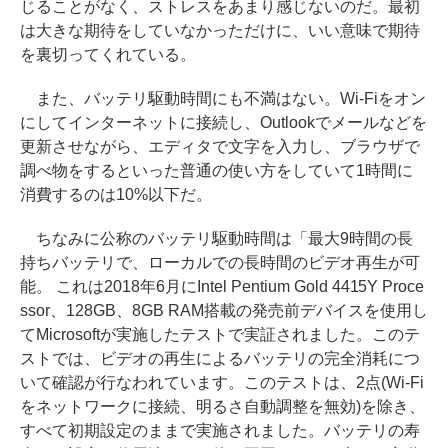
じることがなく、ストレスをあまり感じないのだ。最初
は大きな期待をしていなかっただけに、いい意味で期待
を裏切ってくれている。
また、バッテリ駆動時間にも不満はない。Wi-Fiをオン
にしてインターネットに接続し、Outlookでメールなどを
更新させながら、エディタで文字を入力し、ブラウザで
調べ物をするといった普通の使い方をしていて1時間に
消費するのは10%以下だ。
ちなみに公称のバッテリ駆動時間は「最大9時間の長
持ちバッテリで、ローカルでの長時間のビデオ再生が可
能。 これは2018年6月にIntel Pentium Gold 4415Y Proce
ssor、128GB、8GB RAM搭載の発売前デバイスを使用し
てMicrosoftが実施したテストで実証されました。このテ
ストでは、ビデオの再生によるバッテリの完全消耗につ
いて確認が行なわれています。このテストは、2点(Wi-Fi
をネットワークに接続、明るさ自動調整を無効)を除き、
すべて初期設定のままで実施されました。バッテリの寿