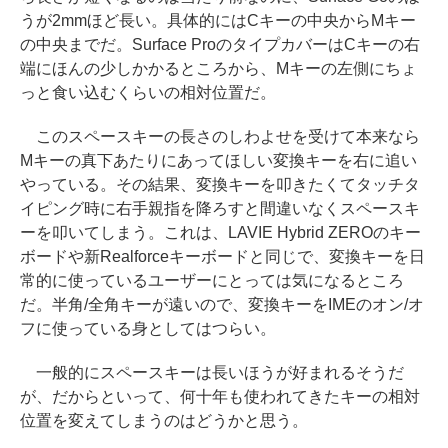
うが2mmほど長い。具体的にはCキーの中央からMキー
の中央までだ。Surface ProのタイプカバーはCキーの右
端にほんの少しかかるところから、Mキーの左側にちょ
っと食い込むくらいの相対位置だ。
このスペースキーの長さのしわよせを受けて本来なら
Mキーの真下あたりにあってほしい変換キーを右に追い
やっている。その結果、変換キーを叩きたくてタッチタ
イピング時に右手親指を降ろすと間違いなくスペースキ
ーを叩いてしまう。これは、LAVIE Hybrid ZEROのキー
ボードや新Realforceキーボードと同じで、変換キーを日
常的に使っているユーザーにとっては気になるところ
だ。半角/全角キーが遠いので、変換キーをIMEのオン/オ
フに使っている身としてはつらい。
一般的にスペースキーは長いほうが好まれるそうだ
が、だからといって、何十年も使われてきたキーの相対
位置を変えてしまうのはどうかと思う。