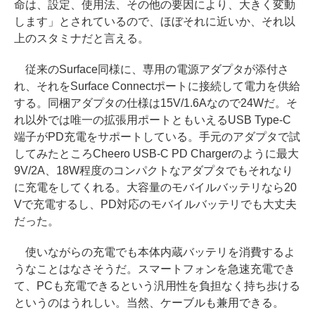
命は、設定、使用法、その他の要因により、大きく変動
します」とされているので、ほぼそれに近いか、それ以
上のスタミナだと言える。
従来のSurface同様に、専用の電源アダプタが添付さ
れ、それをSurface Connectポートに接続して電力を供給
する。同梱アダプタの仕様は15V/1.6Aなので24Wだ。そ
れ以外では唯一の拡張用ポートともいえるUSB Type-C
端子がPD充電をサポートしている。手元のアダプタで試
してみたところCheero USB-C PD Chargerのように最大
9V/2A、18W程度のコンパクトなアダプタでもそれなり
に充電をしてくれる。大容量のモバイルバッテリなら20
Vで充電するし、PD対応のモバイルバッテリでも大丈夫
だった。
使いながらの充電でも本体内蔵バッテリを消費するよ
うなことはなさそうだ。スマートフォンを急速充電でき
て、PCも充電できるという汎用性を負担なく持ち歩ける
というのはうれしい。当然、ケーブルも兼用できる。