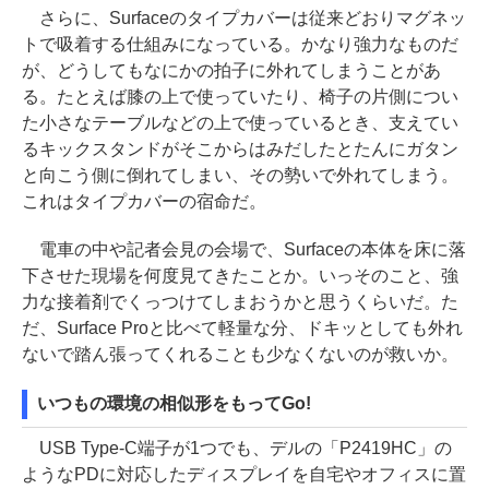
さらに、Surfaceのタイプカバーは従来どおりマグネッ
トで吸着する仕組みになっている。かなり強力なものだ
が、どうしてもなにかの拍子に外れてしまうことがあ
る。たとえば膝の上で使っていたり、椅子の片側につい
た小さなテーブルなどの上で使っているとき、支えてい
るキックスタンドがそこからはみだしたとたんにガタン
と向こう側に倒れてしまい、その勢いで外れてしまう。
これはタイプカバーの宿命だ。
電車の中や記者会見の会場で、Surfaceの本体を床に落
下させた現場を何度見てきたことか。いっそのこと、強
力な接着剤でくっつけてしまおうかと思うくらいだ。た
だ、Surface Proと比べて軽量な分、ドキッとしても外れ
ないで踏ん張ってくれることも少なくないのが救いか。
いつもの環境の相似形をもってGo!
USB Type-C端子が1つでも、デルの「P2419HC」の
ようなPDに対応したディスプレイを自宅やオフィスに置