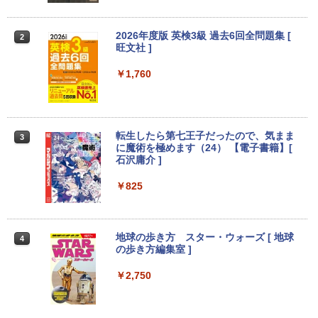
あす楽対応 即日発送
ス オフィス業務 事務作業 デスクワーク
￥24,990
￥49,210
【超特価】厳選大手メーカー 液晶モニタ
2026年度版 英検3級 過去6回全問題集 [
2
2
ー シークレット 22-23型ワイド フルHD
旺文社 ]
（1920x1080） HDMI指定可 ノングレア
EIZO IIYAMA 三菱 富士通 NEC IO-DATA
￥1,760
Dell HP PHILIPS等 液晶ディスプレイ
＼マラソン限定値引／福袋 6点セット ノ
【マラソン値引中！ 当日出荷の新品】デ
2
2
【中古】
ートパソコン 新品 Intel Pentium GOLD
スクトップPC デスクトップパソコン ビ
6500Y メモリ8GB SSD256GB Windows
ジネス Ryzen5 5600GT Windows11 SS
11 WPS Office付き 初期設定済み 14イン
D256GB メモリ 8GB 1年保証 激安 ゲー
￥4,480
チ フルHD ノートPC 初心者 学生 在宅ワ
ム ゲーミングパソコン ゲーミングPC マ
転生したら第七王子だったので、気まま
3
ーク テンキー Wi-Fi Bluetooth HDMI 軽
インクラフト ヴァロラント eスポーツ 入
に魔術を極めます（24） 【電子書籍】[
量 持ち運び 安い
門用 本体のみ
石沢庸介 ]
【500円クーポン＋ポイント最大31.5%還
3
￥28,800
￥56,050
元！】モバイルモニター 15.6 インチ FH
￥825
D 1920×1080 1080P Fast IPS パネル 非
光沢 1000:1 高コントラスト 超軽量 600
g スピーカー内蔵 Type-C/HDMI 接続 PS
5/Switch/PC/スマホ対応
【期間限定 ポイントUP＆クーポン配
【エントリーでポイント100％還元のチ
地球の歩き方 スター・ウォーズ [ 地球
3
3
4
布】 Lenovo Chromebook Duet EDU G
ャンス】GMKtec M8 ミニPC【AMD Ryz
の歩き方編集室 ]
2 2in1 ノートパソコン 83HKS00M00 Ch
en 5 PRO 6650H 16GB 512GB】4.5GH
￥8,490
romeOS MediaTek Kompanio 838 メモ
z 6コア 12スレッド OCuLink Windows
￥2,750
リ4GB eMMC64GB 10.95インチ タッチ
11 Pro LPDDR5 6400MT/s 16T増設 3画
対応 再生品Sランク
面2.5GbpsLAN Bluetooth5.2 WiFi HD
MI 省エネ ゲーミングpc みにpc minipc
【新商品特価11699円！8/11 1:59迄】モ
4