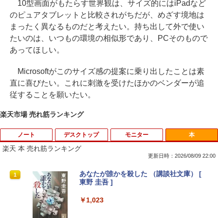
10型画面がもたらす世界観は、サイズ的にはiPadなど
のピュアタブレットと比較されがちだが、めざす境地は
まったく異なるものだと考えたい。持ち出して外で使い
たいのは、いつもの環境の相似形であり、PCそのもので
あってほしい。
Microsoftがこのサイズ感の提案に乗り出したことは素
直に喜びたい。これに刺激を受けたほかのベンダーが追
従することを願いたい。
楽天市場 売れ筋ランキング
ノート
デスクトップ
モニター
本
楽天 本 売れ筋ランキング
更新日時：2026/08/09 22:00
良品 フルHD 12.5インチ SONY VAIO Pr
＼11日まで限定価格／【楽天1位】デス
ec訳あり☆PHILIPS 223V5L HDMI接続
あなたが誰かを殺した （講談社文庫） [
1
1
1
1
o PJ VJPJ13C11N / Windows11/ 超高性
クトップパソコン 新品 福袋 5点セット
できます
東野 圭吾 ]
能 第10世代Core i5-1035G1/ 8GB/ 爆速
WPS Office付き 第12世代 Intel Corei3 1
NVMe式256GB-SSD/ カメラ/ 無線Wi-Fi
2100F メモリ8GB〜32GB SSD256GB〜
￥3,999
￥1,023
6/ Office付き/ Win11【中古ノートパソコ
1TB Windows11 事務 在宅ワーク 安い
ン 中古パソコン 中古PC】税込送料無料
静音 高スペック デスクトップPC ビジネ