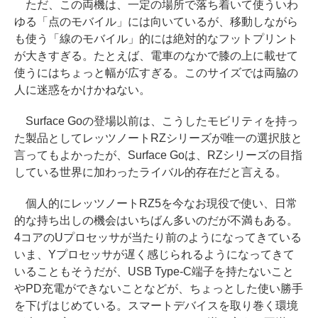
ただ、この両機は、一定の場所で落ち着いて使ういわ
ゆる「点のモバイル」には向いているが、移動しながら
も使う「線のモバイル」的には絶対的なフットプリント
が大きすぎる。たとえば、電車のなかで膝の上に載せて
使うにはちょっと幅が広すぎる。このサイズでは両脇の
人に迷惑をかけかねない。
Surface Goの登場以前は、こうしたモビリティを持っ
た製品としてレッツノートRZシリーズが唯一の選択肢と
言ってもよかったが、Surface Goは、RZシリーズの目指
している世界に加わったライバル的存在だと言える。
個人的にレッツノートRZ5を今なお現役で使い、日常
的な持ち出しの機会はいちばん多いのだが不満もある。
4コアのUプロセッサが当たり前のようになってきている
いま、Yプロセッサが遅く感じられるようになってきて
いることもそうだが、USB Type-C端子を持たないこと
やPD充電ができないことなどが、ちょっとした使い勝手
を下げはじめている。スマートデバイスを取り巻く環境