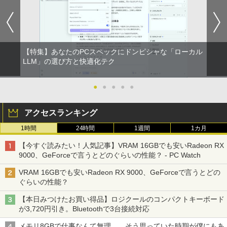
【特集】あなたのPCスペックにドンピシャな「ローカル
LLM」の選び方と快適化テク
●
●
●
●
●
アクセスランキング
1時間
24時間
1週間
1カ月
【今すぐ読みたい！人気記事】VRAM 16GBでも安いRadeon RX
9000、GeForceで言うとどのぐらいの性能？ - PC Watch
VRAM 16GBでも安いRadeon RX 9000、GeForceで言うとどの
ぐらいの性能？
【本日みつけたお買い得品】ロジクールのコンパクトキーボード
が3,720円引き。Bluetoothで3台接続対応
メモリ8GBで仕事なんて無理……そう思っていた時期が僕にもあ