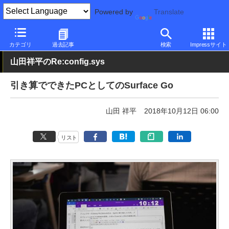
Powered by
Translate
PC Watch
パソコン/タブレット/スマートフォン
2in1
Surface
カテゴリ
過去記事
検索
Impressサイト
山田祥平のRe:config.sys
引き算でできたPCとしてのSurface Go
山田 祥平
2018年10月12日 06:00
リスト