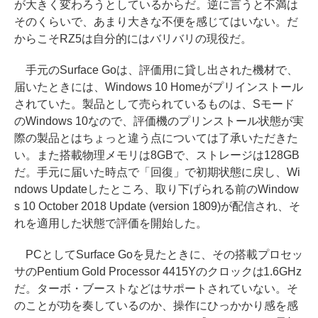
が大きく変わろうとしているからだ。逆に言うと不満は
そのくらいで、あまり大きな不便を感じてはいない。だ
からこそRZ5は自分的にはバリバリの現役だ。
手元のSurface Goは、評価用に貸し出された機材で、
届いたときには、Windows 10 Homeがプリインストール
されていた。製品として売られているものは、Sモード
のWindows 10なので、評価機のプリンストール状態が実
際の製品とはちょっと違う点については了承いただきた
い。また搭載物理メモリは8GBで、ストレージは128GB
だ。手元に届いた時点で「回復」で初期状態に戻し、Wi
ndows Updateしたところ、取り下げられる前のWindow
s 10 October 2018 Update (version 1809)が配信され、そ
れを適用した状態で評価を開始した。
PCとしてSurface Goを見たときに、その搭載プロセッ
サのPentium Gold Processor 4415Yのクロックは1.6GHz
だ。ターボ・ブーストなどはサポートされていない。そ
のことが功を奏しているのか、操作にひっかかり感を感