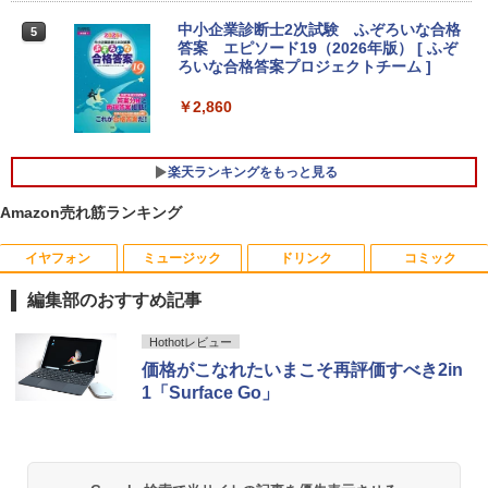
8K コンパクト
￥29,800
バイルモニター 15.6インチ ポータブルモ
ニター モバイルディスプレイ 1920×108
中小企業診断士2次試験 ふぞろいな合格
5
￥78,248
0 フルHD IPSパネル 非光沢 HDR スピー
答案 エピソード19（2026年版） [ ふぞ
カー内蔵 保護カバー付き 軽量 薄型 Type
ろいな合格答案プロジェクトチーム ]
-C ミニHDMI 在宅 テレワーク simplus
超得2,500円OFF&P2倍｜第8世代 office
4
シンプラス SP-MBM156 【送料無料】
付き｜楽天1位 三冠獲得｜豪華特典付き
￥2,860
｜最大180日保証｜Core i5 第8世代｜中
[VETESA正規販売店]デスクトップパソ
4
古ノートパソコン Windows11 office付
コン PC 一体型 新品 Windows11 27型 C
￥11,699
き｜15.6型 テンキー付き｜ノートパソコ
ore i7 第4世代 Office付き メモリ16GB
楽天ランキングをもっと見る
ンWindows11 第8世代｜ノートパソコン
SSD512GB 初期設定済 ホワイト ブラッ
｜パソコン｜PC｜中古PC
ク
Amazon売れ筋ランキング
【楽天1位常連・超800冠獲得】黒/白 モ
5
￥29,800
￥69,800
ニター 21.5 / 23.8 / 24.5 / 27型 240Hz/2
00Hz /180Hz/165Hz/100Hz ゲーミングモ
イヤフォン
ミュージック
ドリンク
コミック
ニター 1ms応答 pcモニター パソコン モ
ニター 非光沢 スピーカー内蔵 HDR/Free
編集部のおすすめ記事
sync/VESA cocopar HG-238
【エントリーでポイント10倍】 【Cラン
【ポイント10倍：8月3日20時00分から8
5
5
ク 訳あり】中古 ノートパソコン VAIO Pr
月11日01時59分まで】 [ジャンク] mous
Anker Soundcore P40i オフホワイト
BRUCE WAYNE feat. Flo Milli, ATL Jacob
【Amazon.co.jp限定】 い・ろ・は・す 2L P
薬屋のひとりごと 17巻 (デジタル版ビッグガ
Hothotレビュー
o PK 第10世代 Core i5 1035G1 メモリ1
e(マウス) G-Tune E5-165 ゲーミングノ
￥13,999
[Explicit]
ET ラベルレス ×8本
ンガンコミックス)
価格がこなれたいまこそ再評価すべき2in
6GB SSD 256GB Windows11 Pro 14イ
ートパソコン 2208E5-165-ADLABW11 2
￥7,990
ンチ フルHD FHDカメラ 顔認証 Wi-Fi6
208e5-165-adlabw11 [難あり(D)]
1「Surface Go」
￥250
￥1,112
￥770
超軽量 バイオ 中古PC
￥79,800
￥29,800
Anker Soundcore P31i ブラック
BRUCE WAYNE feat. Flo Milli, ATL Jacob
by Amazon 天然水 ラベルレス 500ml ×24本
異世界居酒屋「のぶ」(22) (角川コミックス・