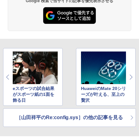
Google 検索で当サイトの記事を優先表示させる
[Explicit]
富士山の天然水 バナジウム含有 水 ミネラル
エース)
ウォーター ペットボトル 静岡県産 500ミリリ
￥5,990
ットル (Smart Basic)
￥250
￥832
￥1,380
Anker Soundcore Liberty 5 ミッドナイトブ
見知らぬ糸
ONE PIECE モノクロ版 115 (ジャンプコミッ
ラック
クスDIGITAL)
by Amazon 炭酸水 ラベルレス 500ml ×24本
強炭酸水 ペットボトル 500ミリリットル (Sm
￥250
art Basic)
￥14,990
￥594
￥1,625
【2026年アップグレード版】AOKIMI ワイヤ
On My Road (Stadium ver.)
HUNTER×HUNTER モノクロ版 39 (ジャンプ
レスイヤホン bluetooth イヤホン V12 小型
コミックスDIGITAL)
by Amazon 天然水ラベルレス 2L×9本
軽量 ブルートゥースHi-Fi 最大36時間再生 ぶ
￥250
eスポーツの試合結果
HuaweiのMate 20シリ
るーとゅーす コードレス ENCノイズキャン
￥572
￥1,117
がスポーツ紙の1面を
ーズが叶える、至上の
セリング 自動ペアリング Type-C充電 マイク
飾る日
贅沢
付き 防水 タッチ式音量調整 スポーツ/通勤/通
学/WEB会議(ホワイト)
On My Road (Stadium ver.)
スーパーの裏でヤニ吸うふたり 9巻 (デジタル
［山田祥平のRe:config.sys］の他の記事を見る
￥1,964
版ビッグガンガンコミックス)
【Amazon.co.jp限定】 伊藤園 磨かれて、澄
みきった日本の水 2L 8本 ラベルレス [ ケース
￥250
] [ 水 ] [ ペットボトル ] [ 箱買い ] [ ストック
￥810
Xiaomi シャオミ REDMI Buds 8 Lite ワイヤ
] [ 水分補給 ]