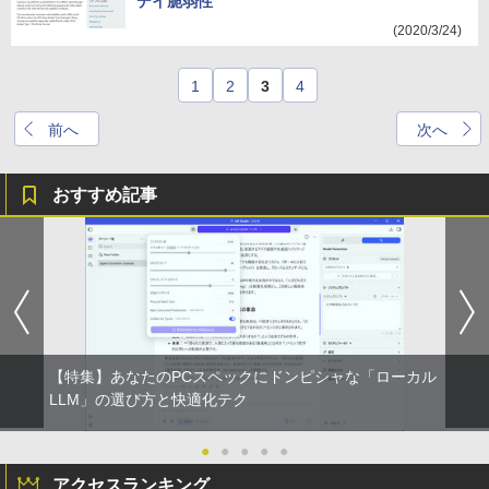
デイ脆弱性
(2020/3/24)
1
2
3
4
前へ
次へ
おすすめ記事
【特集】あなたのPCスペックにドンピシャな「ローカル
LLM」の選び方と快適化テク
●
●
●
●
●
アクセスランキング