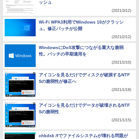
ッシュ
(2021/3/12)
Wi-Fi WPA3利用でWindows 10がクラッシ
ュ。修正パッチが公開
(2021/2/12)
WindowsにDoS攻撃につながる重大な脆弱
性。パッチの早期適用を
(2021/2/10)
アイコンを見るだけでディスクが破損するNTF
Sの脆弱性が修正へ
(2021/1/18)
アイコンを見るだけでデータが破壊されるNTF
Sの脆弱性
(2021/1/15)
chkdsk /fでファイルシステムが壊れる問題が