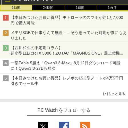
1時間
24時間
1週間
1カ月
【本日みつけたお買い得品】モトローラのスマホが約1万7,000
円で購入可能
メモリ8GBで仕事なんて無理……そう思っていた時期が僕にもあ
りました
【西川和久の不定期コラム】
超小型11LにRTX 5080！ZOTAC「MAGNUS ONE」最上位機の
実力を探る
一部Fable 5超え「Qwen3.8-Max」8月12日ダウンロード可能
に！Qwen3.8-27Bも順次
【本日みつけたお買い得品】レノボの15.3型ノートが4万5千円
引きでセール中
もっと見る
PC Watch をフォローする