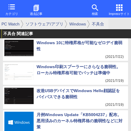
カテゴリ
過去記事
検索
Impressサイト
PC Watch
ソフトウェア/アプリ
Windows
不具合
不具合 関連記事
Windows 10に特権昇格が可能なゼロデイ脆弱
性
(2021/7/22)
Windows印刷スプーラーにさらなる脆弱性。
ローカル特権昇格可能でパッチは準備中
(2021/7/19)
改造USBデバイスでWindows Hello顔認証を
バイパスできる脆弱性
(2021/7/19)
月例Windows Update「KB5004237」配布。
悪用済みのカーネル特権昇格の脆弱性などに対
策