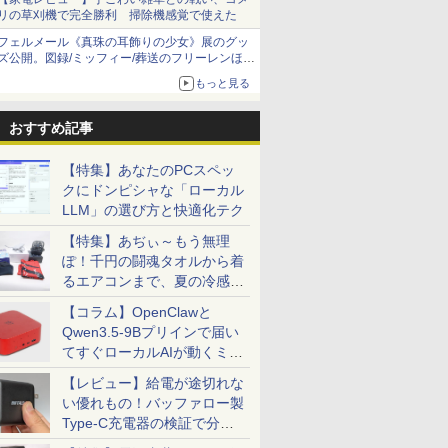
リの草刈機で完全勝利 掃除機感覚で使えた
フェルメール《真珠の耳飾りの少女》展のグッ
ズ公開。図録/ミッフィー/葬送のフリーレンほ
か、注目ブランドコラボが実現
もっと見る
おすすめ記事
【特集】あなたのPCスペッ
クにドンピシャな「ローカル
LLM」の選び方と快適化テク
【特集】あぢぃ～もう無理
ぽ！千円の闘魂タオルから着
るエアコンまで、夏の冷感グ
ッズ一挙紹介
【コラム】OpenClawと
Qwen3.5-9Bプリインで届い
てすぐローカルAIが動くミニ
PC「SER9 Pro」
【レビュー】給電が途切れな
い優れもの！バッファロー製
Type-C充電器の検証で分か
ったこと