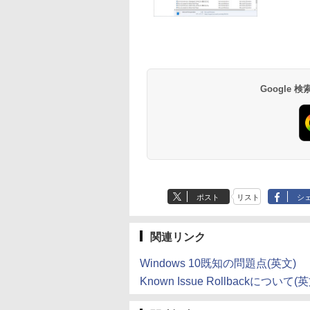
薬屋のひとりごと 17
異世界居酒屋「の
巻 (デジタル版ビッグ
ぶ」(22) (角川コミッ
ガンガンコミックス)
クス・エース)
￥770
￥832
Google
ポスト
リスト
シ
関連リンク
Windows 10既知の問題点(英文)
Known Issue Rollbackについて(