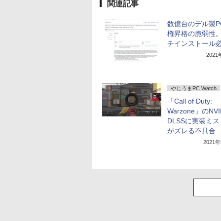
関連記事
数億台のデル製P
権昇格の脆弱性
チインストール
202
やじうまPC Watch
「Call of Duty:
Warzone」のNVI
DLSSに実装ミ
がズレる不具合
2021