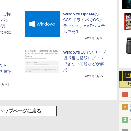
Cに特
Windows Updateの
。パッ
SCSIドライバでOSク
必須
ラッシュ。AMDシステ
ムで発生
1年5月6日
2021年5月10日
Windows 10でスリープ
復帰後に指紋ログイン
できない問題などが解
DIA
消
ス？照準
2021年6月22日
1
年5月20日
トップページに戻る