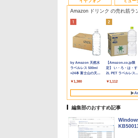
イヤフォン
ミュー
Amazon ドリンク の売れ筋
7
イント10倍！】
ER｜エイサー ゲー
グダム 80 （ヤン
【期間限定P15倍+最大10%OFFクーポ
MS Office 2024 H&B
Pixio ゲーミングモニ
アーティストのための
【期間限定破格金
【クーポン使用で48,260円 8/2～10】
【マラソンセール期間
BARFOUT! SPECIAL
Panasonic Let's not
【期間限定10%OFF
2026年度版 英検準2
新品
付き
in11正式対応】中
グモニター Nitro
ャンプコミック
ン】 【3年保証】MouseComputer
搭載｜中古ノートパソ
ター 24インチ ホワイ
人体解剖学 ドローイン
額！】新生活 新古品
タッチパネル・WEBカメラ・第10世代
中ポイント5倍】中古モ
EDITION EARLY
CF-SZ6/12.1型FHD /
ーポン 8/12 10時ま
過去6回全問題集 [ 
型フル
ノートパソコン 13.3
40YP6bmipx [23.8
[ 原 泰久 ]
【写真待】DAIV Z7 SSD1024GB メモ
コン Windows11
ト PX249WAVE
グ フォーム＆ポーズ [
Win11搭載 パソコンノ
i5・16GB・SSD256GB｜Office付き
ニター 19インチ スク
AUTUMN 2026 / TIME
第7世代 Core i3-
ゲーミングモニター
社 ]
第4世
定済
チ A4サイズ [
/フル
リ64GB Core i7 Windows 11 Pro 中古
Office付｜Dynabook
PX248WAVE 白 240hz
Tom Fox ]
ートパソコンoffice付
｜DELL OptiPlex 3280 AIO｜21.5型
エア SXGA 1280x1024
TRAVEL 岩本 照
7100U /中古ノートパ
24.5インチ FHD 240
SSD
,700
,800
0
￥200,200
￥34,000
￥18,500
￥5,500
￥12,980
￥50,800
￥6,980
￥1,870
￥14,800
￥12,980
￥1,870
￥69,
dows11 / Office付
1920×1080) /ワイ
アウトレット 返品 送料無料 中古デス
S73 Core i5 第10世代
pcモニター 120Hz
き 初心者向けノート
IPSフルHD｜Windows11 Pro｜NVMe
IPSパネル ノングレア
（Snow Man） [ ブラ
ソコン win11 office
1ms Fast IPSパネル
み 
Anker Soundcore
BRUCE WAYNE feat.
by Amazon 天然水
Anker Soundcore
BRUCE WAYNE feat
【Amazon.co.jp限
 SSD 256GB / 8GB
144Hz]
クトップパソコン 中古パソコン デスク
10210U メモリ 8GB
144Hz 165Hz 対応 モ
PC 初期設定済 15.6型
SSD 256GB｜DVD±RW｜Wi-Fi 6・
DELL P1917S HDMI
ウンズブックス ]
付・整備済み品・ メ
HDMI2.0×1 DP1.4×1
P40i オフホワイト
Flo Milli, ATL Jacob
ラベルレス 500ml
P31i ブラック
Flo Milli, ATL Jacob
定】 い・ろ・は・す
GB メモリ / 第8世代
トップパソコン デスクトップ PC
SSD 256GB 13.3型
ニター ピンク ブルー
インテル高速CPU ラン
5GHz対応｜Bluetooth｜一体型デスク
DisplayPort VGA USB
リ8GB / 高速SSD搭
Adaptive Sync対応
[Explicit]
×24本 富士山の天然
[Explicit]
2L PET ラベルレス
世代 Corei5 ] 店長
OFFICE付き
FHD 1,920×1,080 WEB
ベージュ フルHD IPS
ダムで発送 メモリ4GB
トップパソコン｜中古PC 180日保証
ハブ搭載 動作確認済み
/ Webカメラ / HDMI
リッカーフリー ブル
￥7,990
￥5,990
水 バナジウム含有 水
×8本
かせ 初期設定不要
カメラ Type-C HDMI
HDR ノングレア スピ
～ 高速SSD1TB 最大
30日保証 送料無料
VGA / WiFi / 超軽量
ライトカット モニタ
￥250
￥1,380
￥250
￥1,112
ミネラルウォーター
fice メーカーおまか
Bluetooth 無線 Wi-Fi
ーカー内蔵 VESA 23.8
フルHD Webカメラ
バイルノート ・初期
ディスプレイ MAXZ
ペットボトル 静岡県
中古 パソコン 中古
顔認証 整備済み 中古
インチ 液晶 ディスプ
zoom 軽量薄型 無線
定不要
MGM25IC04-F240
A
産 500ミリリットル
PC 中古パソコン Word
レイ ピクシオ 公式
型番更新で在庫処分
(Smart Basic)
Excel PowerPoint
【最大5年保証】
編集部のおすすめ記事
Wind
KB500