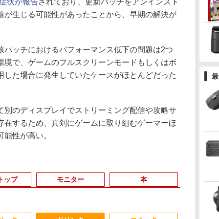
症状が報告
されており、更新パッチをアンインスト
題が生じる可能性があったことから、早期の解決が
、当該パッチにおけるパフォーマンス低下の問題は2つ
環境で、ゲームのフルスクリーンモードもしくはボ
用した場合に発生していたケースがほとんどだった
最
別のディスプレイでストリーミング配信や攻略サ
存在するため、真剣にゲームに取り組むゲーマーほ
可能性が高い。
トップ
モニター
本
3
3
3
4
4
4
3
5
5
5
6
1
6
6