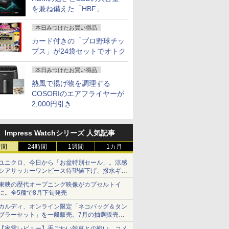
を兼ね備えた「HBF」
本日みつけたお買い得品
カード付きの「プロ野球チッ
プス」が24袋セットでオトク
本日みつけたお買い得品
熱風で揚げ物を調理する
COSORIのエアフライヤーが
2,000円引き
Impress Watchシリーズ 人気記事
時間
24時間
1週間
1カ月
ユニクロ、今日から「お盆特別セール」。涼感
シアサッカーワンピース待望値下げ、撥水ギア
ショーツは1990円に
東映の歴代オープニング映像がカプセルトイ
に。全5種で8月下旬発売
カルディ、オンライン限定「ネコバッグ＆タン
ブラーセット」を一般販売。7月の抽選販売の
当選無効分
【家電レビュー】手ごわい雑草との戦い、コメ