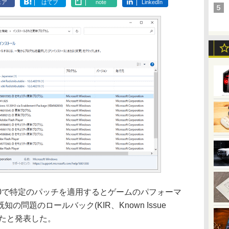
ェア
はてブ
note
LinkedIn
ows 10で特定のパッチを適用するとゲームのパフォーマ
問題のロールバック(KIR、Known Issue
決したと発表した。