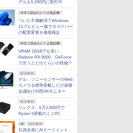
デルも5,280円に割引中
今すぐ読みたい！人気記事
ついに不満解消？Windows
11プレビュー版でタスクバー
の配置変更を徹底検証
13インチ超
48,260円 8/2～10】
限定】
rinary
【VRR対応・240Hzの
【マラソン限定
【3千円以上送料無料】
新品 一体型デスクトップパソコン 27
【1500円OFFクーポ
タッチペンで音が聞け
【エントリーで最大全
【ポイント10倍！】
ACER｜エイサー ゲー
キングダム 80 （ヤン
【期間限定P15倍+最大10
MS Office
Pixio 
アーティス
00gノート
・WEBカメラ・第10世代
23.8イン
ook
速さを体感せよ】黒/白
30%OFF】中古 店長お
タッチペンで音が聞け
型フルHD液晶 Windows11 Office付き
ン】【WEBカメラ＆テ
る！ はじめてずかん
額ポイント還元｜8/11
【Win11正式対応】中
ミングモニター Nitro
グジャンプコミック
ン】 【3年保証】MouseCo
搭載｜中古
ター 24イ
人体解剖学
今すぐ読みたい！人気記事
SD256GB｜Office付き
搭載
ゲーミングモニター
まかせパソコン Core
る!はじめてずかん1000
第4世代 Core i7 メモリ16GB
ンキー付き】ノートパ
1000 英語つき はじめ
まで】 ASUS｜エイス
古 ノートパソコン 13.3
VG240YP6bmipx [23.8
ス） [ 原 泰久 ]
【写真待】DAIV Z7 SSD1
コン Wind
ト PX249
グ フォーム
VRAM 16GBでも安い
富士通 第10
lex 3280 AIO｜21.5型
フル
Y DRUG
240Hz モニター 23.8イ
i5 第10世代 メモリ8GB
英語つき／小学館辞典
SSD512GB USB3.0 超薄型 初期設定済
ソコン 15.6インチ
て図鑑1000 はじめての
ース USB-C接続 モバ
インチ A4サイズ [
型 /フル
リ64GB Core i7 Windows
Office付｜
PX248WAV
Tom Fox ]
￥18,999
￥32,800
￥5,478
￥69,800
￥24,800
￥5,478
￥19,800
￥23,700
￥20,800
￥770
￥200,200
￥34,000
￥18,500
￥5,500
Radeon RX 9000、GeForce
i7 アウト
indows11 Pro｜NVMe
80)解像度
mes A.
ンチ FHD 1080p 非光沢
16GB SSD240GB 15イ
編集部
み ホワイト/ブラック/ブルー選択可
SSD512GB メモリ
ずかん こども 子ども 0
イルモニター
Windows11 / Office付
HD(1920×1080) /ワイ
アウトレット 返品 送料無
S73 Core
pcモニター 
で言うとどのぐらいの性能？
メモリ
｜DVD±RW｜Wi-Fi 6・
ニター
IPSパネル pcモニター
ンチ Windows11 WPS
16GB Corei5 第8世代
歳 1歳 2歳 3歳 4歳 小学
ZenScreen MB169CK
き / SSD 256GB / 8GB
ド /144Hz]
クトップパソコン 中古パソ
10210U 
144Hz 16
TB 薄型軽
luetooth｜一体型デスク
0F HDMI
1ms応答 240 / 200 / 180
Office 1年保証 ノート
Microsoft Office付き
館 タッチペン 図鑑 ず
[15.6型 /フル
16GB メモリ / 第8世代
トップパソコン デスクトッ
SSD 256G
ニター ピ
Office付
｜中古PC 180日保証
/MPRT)
/ 120 / 100 / 60Hz対応
パソコン【CA】 中古
Windows11 DELL
かん はじめて 英語 プ
HD(1920×1080) /ワイ
第10世代 Corei5 ] 店長
OFFICE付き
FHD 1,920
ベージュ フ
ビジネス
00%
狭額縁 薄型 パソコンモ
ノートパソコン WIN11
Latitude 3500 中古ノ
レゼント クリスマス お
ド /60Hz]
おまかせ 初期設定不要
カメラ Typ
HDR ノン
デル、ソニーセンサーのWeb
ice2024
接続【2年
ニター 24インチ
中古ノートPC notePC
ートパソコン PC パソ
祝い 知育玩具 英語教育
Office メーカーおまか
Bluetooth
ーカー内蔵 V
カメラを標準搭載した小規模
11ノート
ター 液
Switch/PS4/5/Xbox/DVD/
windows11 中古PC ノ
コン 中古ノートPC 中
せ 中古 パソコン 中古
顔認証 整
インチ 液
会議向け43型4Kモニター
古パソコン
パソコンモ
ゲーム機 cocopar
ートパソコン中古 ノー
古PC 最大SSD1TB メ
pc
PC 中古パ
レイ ピク
oth 中古
パンネクス
ト ウィンドウズ11
モリ32GB 中古パソコ
Excel Pow
【最大5年
ビジネス
ン フルHD
リンクス、6万2,800円で
Ryzen 5搭載のミニPC
AI
ビジネス
社員全員にAIエージェント、