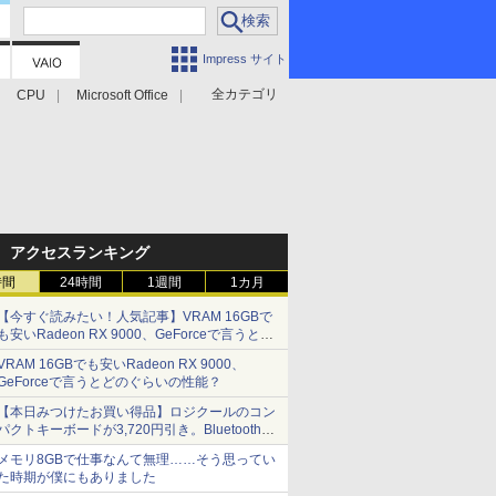
Impress サイト
全カテゴリ
CPU
Microsoft Office
アクセスランキング
時間
24時間
1週間
1カ月
【今すぐ読みたい！人気記事】VRAM 16GBで
も安いRadeon RX 9000、GeForceで言うとど
のぐらいの性能？ - PC Watch
VRAM 16GBでも安いRadeon RX 9000、
GeForceで言うとどのぐらいの性能？
【本日みつけたお買い得品】ロジクールのコン
パクトキーボードが3,720円引き。Bluetoothで3
台接続対応
メモリ8GBで仕事なんて無理……そう思ってい
た時期が僕にもありました