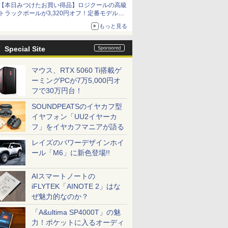
【本日みつけたお買い得品】ロジクールの高級
トラックボールが3,320円オフ！定番モデルも
5,280円に割引中
もっと見る
Special Site
マウス、RTX 5060 Ti搭載ゲ
ーミングPCが7万5,000円オ
フで30万円台！
SOUNDPEATSのイヤカフ型
イヤフォン「UU2イヤーカ
フ」をイヤカフマニアが語る
レイズのパワーデザインホイ
ール「M6」に新色登場!!
AIスマートノートの
iFLYTEK「AINOTE 2」はな
ぜ魅力的なのか？
「A&ultima SP4000T」の魅
力！ポケットに入るオーディ