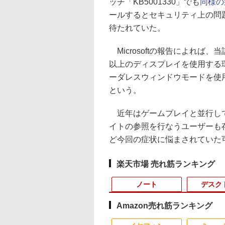
ッチ「KB5001330」でも
同様の
ールするとセキュリティ上の問
待たれていた。
Microsoftの報告によれば
以上のディスプレイを使用する
ーダレスウィンドウモードを使
という。
近年はゲームプレイと並行して
イトの参照を行なうユーザーも
ど今回の症状に悩まされていた
楽天市場 売れ筋ランキング
ノート
デスク
Amazon売れ筋ランキング
3
10
10
10
1
1
1
1
2
2
2
2