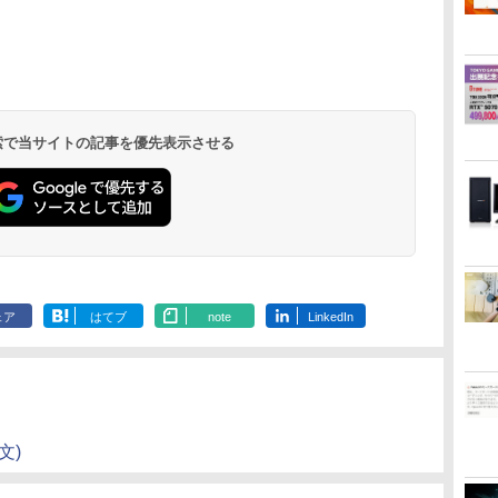
ONE PIECE モノクロ
HUNTER×HUNTER
スーパーの裏でヤニ吸
版 115 (ジャンプコミ
モノクロ版 39 (ジャ
うふたり 9巻 (デジタル
ックスDIGITAL)
ンプコミックス
版ビッグガンガンコミ
DIGITAL)
ックス)
￥594
￥572
￥810
 検索で当サイトの記事を優先表示させる
ェア
はてブ
note
LinkedIn
英文)