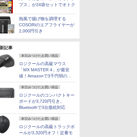
プス」が24袋セットでオトク
熱風で揚げ物を調理する
COSORIのエアフライヤーが
2,000円引き
新記事
本日みつけたお買い得品
ロジクールの高級マウス
「MX MASTER 4」が最安
値！Amazonで3千円弱の割
引
本日みつけたお買い得品
ロジクールのコンパクトキー
ボードが3,720円引き。
Bluetoothで3台接続対応
本日みつけたお買い得品
ロジクールの高級トラックボ
ールが3,320円オフ！定番モ
7
7
7
2
8
8
8
9
9
9
3
10
10
10