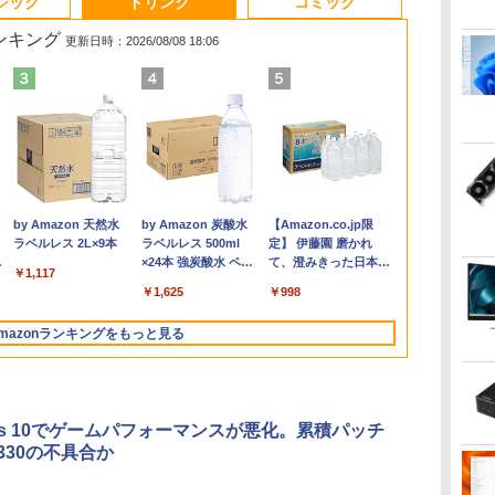
ジック
ドリンク
コミック
ランキング
更新日時：2026/08/08 18:06
e
ク
級
 一体型デスクトップパソコン 27
【全品最大2500円OFF
Yoothi 互換品 液晶
【全巻】 ドラフトキン
月間ベストプライス 中
IOデータ 3辺フレー
【全巻】 ワンパンマン
【期間限定P15倍+最大10%OFFクーポ
LTE対応 中古美品 / タ
BenQ 27型液晶ディス
信じていた仲間達にダ
2026新生活 
【クーポン使用で
【ECサイト
Plumb's Vete
で】
旺文
HD液晶 Windows11 Office付き
クーポン】【贅沢な性
15.6インチ
グ 1-25巻セット （ヤン
古ノートパソコン 第10
ムレス＆広視野角ADS
1-37巻セット （ジャン
ン】 【3年保証】MouseComputer
ッチ 10.5インチ
プレイ アイケアGWシ
ンジョン奥地で殺され
軽量 重さ約9
タッチパネル
JAPANNEXT 
Drug Handb
代 Core i7 メモリ16GB
能を手の届く価格で
NE156FHM-NX3
グジャンプコミック
世代 Core i3
パネル液晶ディスプレ
プコミックス） [ ONE
【写真待】DAIV Z7 SSD1024GB メモ
Microsoft Surface
リーズ ブラック
かけたがギフト『無限
パソコン HP
i5・16GB・S
チ IPSパネル
PLUMBS
Hz
512GB USB3.0 超薄型 初期設定済
Corei5
NE156FHM-NX5 対応
ス） [ クロマツ テツロ
Windows11 メモリ
イ ［23.8型 /フル
]
リ64GB Core i7 Windows 11 Pro 中古
GO2 Model.1927 フル
GW2791 [GW2791]
ガチャ』でレベル9999
Dynabook 
｜DELL OptiP
180Hz対応 
VETERINAR
800
￥14,800
￥11,800
￥17,666
￥22,480
￥15,980
￥18,876
￥200,200
￥20,990
￥16,300
￥792
￥25,600
￥50,800
￥17,570
￥20,878
ホワイト/ブラック/ブルー選択可
CPU+Office2019
144Hz 40ピン
ウ ]
8GB 高速SSD256GB
HD(1920×1080) /ワイ
アウトレット 返品 送料無料 中古デス
HD対応WUXGA/ 第8世
【RNH】
の仲間達を手に入れて
世代Core i5/
IPSフルHD｜W
HD(1920x10
HANDBK [ Ja
.
Anker Soundcore
On My Road
by Amazon 天然水
【2026年アップグレ
On My Road
by Amazon 炭酸水
Xiaomi シャオミ
BUGS LIFE
【Amazon.co.jp限
モ
H&B】 富士通
1920x1080 FullHD IPS
15.6インチ 事務作業に
ド］ ブラック KH-
クトップパソコン 中古パソコン デスク
代CoreM3-8100Y/
元パーティーメンバー
レット 最大
SSD 256GB
ゲーミングモ
Budde ]
Liberty 5 ミッドナイ
(Stadium ver.)
ラベルレス 2L×9本
ード版】AOKIMI ワ
(Stadium ver.)
ラベルレス 500ml
REDMI Buds 8 Lite ワ
定】 伊藤園 磨かれ
載
 フ
LIFEBOOK A577 第7世
LED LCD 液晶ディス
最適 無線LAN Wi-Fi搭
A241DB
トップパソコン デスクトップ PC
8GB/ 爆速NVMe
と世界に復讐＆『ざま
16GB SSD1
5GHz対応｜B
JN-Ei238G18
￥250
トブラック
イヤレスイヤホン
×24本 強炭酸水 ペッ
イヤレスイヤホン
て、澄みきった日本の
・
ー
代 Core i5 メモリ
プレイ 修理交換用液晶
載 Bluetooth対応 Web
OFFICE付き
128GB-SSD/ カメラ/
ぁ！』します！【電子
量 13.3インチ 
トップパソコン
DP 1ms(GTG
￥250
￥1,117
￥250
bluetooth イヤホン
トボトル 500ミリリ
Bluetooth 5.4 ノイズ
水 2L 8本 ラベルレス [
モ
ー
4GB/8GB/16GB
パネル
カメラ内蔵 ZOOM対応
Wi-Fi6/ Office付き
書籍】
き 最新
HDR sRGB:1
￥14,990
￥1,964
￥1,625
￥3,480
￥998
V12 小型軽量 ブルー
ットル (Smart
キャンセリング ANC
ケース ] [ 水 ] [ ペット
設
EN
SSD128GB/256GB/512GB/1TB
富士通 A5510/DX 初期
Windows11/ Win11 中
MicrosoftOff
PS5:120Hz
トゥースHi-Fi 最大
Basic)
36時間再生
ボトル ] [ 箱買い ] [ ス
DVD テンキー
設定済 すぐ使える 90
古ノートパソコン 中古
可 Windows
保証】PCモニ
mazonランキングをもっと見る
36時間再生 ぶるーと
トック ] [ 水分補給 ]
Windows11 中古 PC 中
日保証 送料無料
パソコン 中古PC タブ
パソコン 中
晶モニター 
ゅーす コードレス
古ノートPC中古ノート
レット 税込送料無料
WIFI Blueto
ニター ジャ
ENCノイズキャンセ
パソコン 中古パソコン
即日発送
PC
ト
リング 自動ペアリン
15.6インチ
グ Type-C充電 マイ
ows 10でゲームパフォーマンスが悪化。累積パッチ
ク付き 防水 タッチ式
1330の不具合か
音量調整 スポーツ/通
勤/通学/WEB会議(ホ
ワイト)