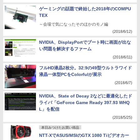
ゲーミングの話題で終始した2018年のCOMPU
TEX
～会場で気になったそのほかのモノ編
(2018/6/12)
NVIDIA、DisplayPortでブート時に画面が出な
い問題を解決するファーム
(2018/6/11)
フルHD液晶2枚分。32:9の49型ウルトラワイド
液晶一体型PCをColorfulが展示
(2018/6/7)
NVIDIA、State of Decay 2などに最適化したド
ライバ「GeForce Game Ready 397.93 WHQ
L」を配信
(2018/5/25)
本日みつけたお買い得品
NTT-XでASUS/MSIのGTX 1080 Tiビデオカー