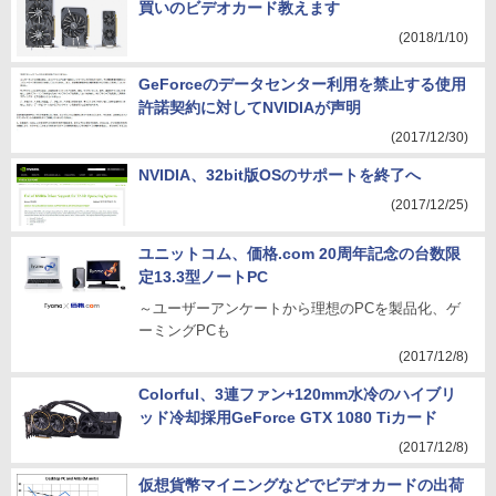
買いのビデオカード教えます
(2018/1/10)
GeForceのデータセンター利用を禁止する使用
許諾契約に対してNVIDIAが声明
(2017/12/30)
NVIDIA、32bit版OSのサポートを終了へ
(2017/12/25)
ユニットコム、価格.com 20周年記念の台数限
定13.3型ノートPC
～ユーザーアンケートから理想のPCを製品化、ゲ
ーミングPCも
(2017/12/8)
Colorful、3連ファン+120mm水冷のハイブリ
ッド冷却採用GeForce GTX 1080 Tiカード
(2017/12/8)
仮想貨幣マイニングなどでビデオカードの出荷