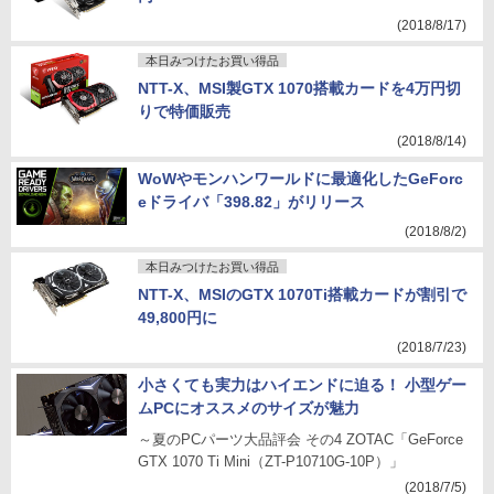
(2018/8/17)
本日みつけたお買い得品
NTT-X、MSI製GTX 1070搭載カードを4万円切
りで特価販売
(2018/8/14)
WoWやモンハンワールドに最適化したGeForc
eドライバ「398.82」がリリース
(2018/8/2)
本日みつけたお買い得品
NTT-X、MSIのGTX 1070Ti搭載カードが割引で
49,800円に
(2018/7/23)
小さくても実力はハイエンドに迫る！ 小型ゲー
ムPCにオススメのサイズが魅力
～夏のPCパーツ大品評会 その4 ZOTAC「GeForce
GTX 1070 Ti Mini（ZT-P10710G-10P）」
(2018/7/5)