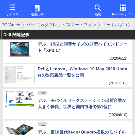
カテゴリ
過去記事
検索
Impressサイト
PC Watch
パソコン/タブレット/スマートフォン
ノートパソコン
Dell 関連記事
デル、15型と同等サイズの17型ハイエンドノー
ト「XPS 17」
(2020/6/12)
DellとLenovo、Windows 10 May 2020 Upda
teの対応製品一覧を公開
(2020/6/11)
.biz
デル、モバイルワークステーション出荷台数が
大きく伸長。世界と国内市場で第1位に
(2020/6/10)
.biz
デル、第10世代Xeon+Quadro搭載のモバイル