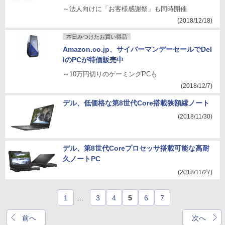
～法人向けに「お客様感謝祭」も同時開催
(2018/12/18)
本日みつけたお買い得品
Amazon.co.jp、サイバーマンデーセールでDel
lのPCが特価販売中
～10万円切りのゲーミングPCも
(2018/12/7)
デル、低価格な第8世代Core搭載狭額縁ノート
(2018/11/30)
デル、第8世代Coreプロセッサ搭載可能な高耐
久ノートPC
(2018/11/27)
1
…
3
4
5
6
7
前へ
次へ