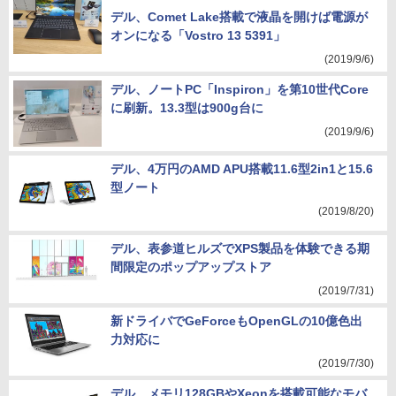
デル、Comet Lake搭載で液晶を開けば電源が
オンになる「Vostro 13 5391」
(2019/9/6)
デル、ノートPC「Inspiron」を第10世代Core
に刷新。13.3型は900g台に
(2019/9/6)
デル、4万円のAMD APU搭載11.6型2in1と15.6
型ノート
(2019/8/20)
デル、表参道ヒルズでXPS製品を体験できる期
間限定のポップアップストア
(2019/7/31)
新ドライバでGeForceもOpenGLの10億色出
力対応に
(2019/7/30)
デル、メモリ128GBやXeonを搭載可能なモバ