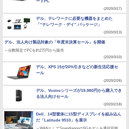
ートPC
(2020/3/17)
デル、テレワークに必要な機器をまとめた
「“テレワーク・デイ” パッケージ」
(2020/3/13)
デル、法人向け製品対象の「年度末決算セール」を開催
～台数限定でPCを約2万円から販売
(2020/3/10)
デル、XPS 15が20%引きなどの新生活応援セ
ール
(2020/2/26)
デル、Vostroシリーズが19,980円から購入でき
る法人向けセール
(2020/2/18)
Dell、14型筐体に15型ディスプレイを組み込ん
だ「Latitude 9510」を展示
～WANとしてSnapdragonの5Gモデムを選択可能