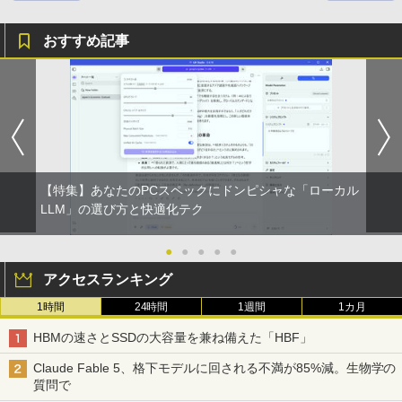
おすすめ記事
【特集】あなたのPCスペックにドンピシャな「ローカル
LLM」の選び方と快適化テク
●
●
●
●
●
アクセスランキング
1時間
24時間
1週間
1カ月
HBMの速さとSSDの大容量を兼ね備えた「HBF」
Claude Fable 5、格下モデルに回される不満が85%減。生物学の
質問で