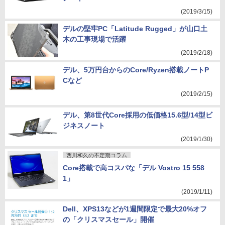
(2019/3/15)
デルの堅牢PC「Latitude Rugged」が山口土
木の工事現場で活躍
(2019/2/18)
デル、5万円台からのCore/Ryzen搭載ノートP
Cなど
(2019/2/15)
デル、第8世代Core採用の低価格15.6型/14型ビ
ジネスノート
(2019/1/30)
西川和久の不定期コラム
Core搭載で高コスパな「デル Vostro 15 558
1」
(2019/1/11)
Dell、XPS13などが1週間限定で最大20%オフ
の「クリスマスセール」開催