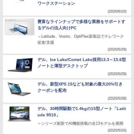
ワークステーション
(2020/6/10)
豊富なラインナップで多様な業務をサポートす
るデルの法人向けPC
～Latitude、Vostro、OptiPlex新製品でテレワーク
促進/支援
(2020/5/29)
デル、Ice Lake/Comet Lake採用13.3～15.6型
ノートと薄型デスクトップ
(2020/5/29)
デル、新型XPS 15なども対象の最大20%引き
クーポンを配布
(2020/5/28)
デル、30時間駆動で1.4kgの15型ノート「Latit
ude 9510」
～シリーズ刷新でAI機能搭載の全13モデルを展開
(2020/5/20)