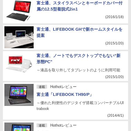
富士通、スタイラスペンとキーボードカバー付
属の12.5型着脱式2in1
(2016/1/18)
富士通、LIFEBOOK GHで新ホームスタイルを
提案
(2015/1/20)
富士通、ノートでもデスクトップでもない“新
形態PC”
～液晶を取り外してタブレットのように利用可能
(2015/1/20)
Hothotレビュー
連載
富士通「LIFEBOOK TH90/P」
～優れた利便性のデジタイザ搭載コンバーチブルUl
trabook
(2014/4/1)
Hothotレビュー
連載