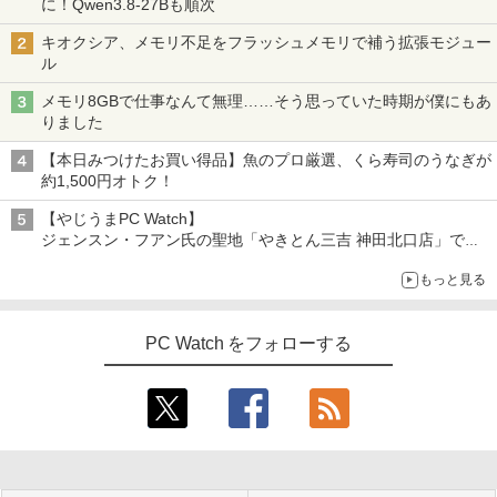
に！Qwen3.8-27Bも順次
キオクシア、メモリ不足をフラッシュメモリで補う拡張モジュー
ル
メモリ8GBで仕事なんて無理……そう思っていた時期が僕にもあ
りました
【本日みつけたお買い得品】魚のプロ厳選、くら寿司のうなぎが
約1,500円オトク！
【やじうまPC Watch】
ジェンスン・フアン氏の聖地「やきとん三吉 神田北口店」で
「ご来店記念コース」を娘と堪能
もっと見る
～コース名を変更したのはNVIDIAに怒られたからではない
PC Watch をフォローする