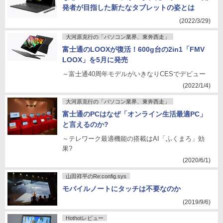
発者が目指した新たなタブレットの姿とは
(2022/3/29)
大河原克行の「パソコン業界、東奔西走」
富士通のLOOXが復活！600g台の2in1「FMV
LOOX」を5月に発売
～富士通40周年モデルがいきなりCESでデビュー
(2022/1/4)
大河原克行の「パソコン業界、東奔西走」
富士通のPCはなぜ「オンライン生活最適PC」
と言えるのか?
～テレワーク最適機能の搭載はAI「ふくまろ」効
果?
(2020/6/1)
山田祥平のRe:config.sys
モバイルノートにタッチは不要なのか
(2019/9/6)
Hothotレビュー