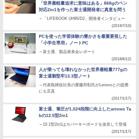
「世界最軽量追求に意味はある」868gのペン
対応2in1を作った富士通開発者に真意を問う
～「LIFEBOOK UH95/D2」開発者インタビュー
(2019/7/10)
PCを使った学習体験の豊かさを最重要視した
「小学生専用」ノートPC
～富士通、製品発表会レポート
(2018/6/12)
人が乗っても壊れなかった世界最軽量777gの
富士通製堅牢13.3型ノート
～代表取締役社長の齋藤邦彰氏がLenovoとの提携
にも言及
(2017/1/17)
富士通、筆圧が1,024段階に向上したarrows Ta
bの12.5型2in1
～10.1型2in1はカバーキーボードを改良して登場
(2017/1/17)