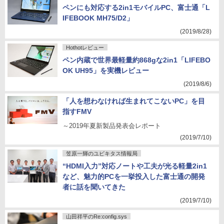
ペンにも対応する2in1モバイルPC、富士通「L
IFEBOOK MH75/D2」
(2019/8/28)
Hothotレビュー
ペン内蔵で世界最軽量約868gな2in1「LIFEBO
OK UH95」を実機レビュー
(2019/8/6)
「人を想わなければ生まれてこないPC」を目
指すFMV
～2019年夏新製品発表会レポート
(2019/7/10)
笠原一輝のユビキタス情報局
“HDMI入力”対応ノートや工夫が光る軽量2in1
など、魅力的PCを一挙投入した富士通の開発
者に話を聞いてきた
(2019/7/10)
山田祥平のRe:config.sys