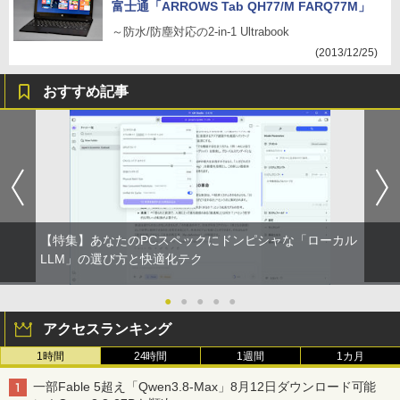
富士通「ARROWS Tab QH77/M FARQ77M」
～防水/防塵対応の2-in-1 Ultrabook
(2013/12/25)
おすすめ記事
【特集】あなたのPCスペックにドンピシャな「ローカル
LLM」の選び方と快適化テク
●
●
●
●
●
アクセスランキング
1時間
24時間
1週間
1カ月
一部Fable 5超え「Qwen3.8-Max」8月12日ダウンロード可能