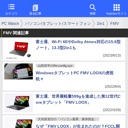
カテゴリ
過去記事
検索
Impressサイト
PC Watch
パソコン/タブレット/スマートフォン
2in1
FMV
FMV 関連記事
富士通、Wi-Fi 6EやDolby Atmos対応の15.6型
ノート。13.3型2in1も
(2023/6/13)
山田祥平のRe:config.sys
WindowsタブレットPC FMV LOOXの虎視
眈々
(2022/6/4)
富士通、世界最軽量599gを達成した第12世代C
oreタブレット「FMV LOOX」
(2022/3/29)
大河原克行の「パソコン業界、東奔西走」
なぜ「FMV LOOX」が生まれたのか？FCCL開