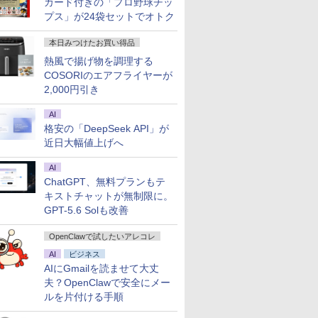
カード付きの「プロ野球チッ
プス」が24袋セットでオトク
本日みつけたお買い得品
熱風で揚げ物を調理する
COSORIのエアフライヤーが
2,000円引き
AI
格安の「DeepSeek API」が
近日大幅値上げへ
AI
ChatGPT、無料プランもテ
キストチャットが無制限に。
GPT-5.6 Solも改善
OpenClawで試したいアレコレ
AI
ビジネス
AIにGmailを読ませて大丈
夫？OpenClawで安全にメー
ルを片付ける手順