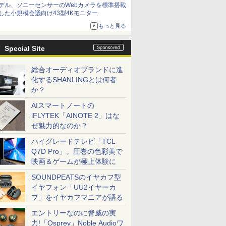
デル、ソニーセンサーのWebカメラを標準搭載
した小規模会議向け43型4Kモニター
もっと見る
Special Site
総合オーディオブランドに進
化するSHANLINGとは何者
か？
AIスマートノートの
iFLYTEK「AINOTE 2」はな
ぜ魅力的なのか？
ハイグレードテレビ「TCL
Q7D Pro」。圧巻の色彩美で
映画＆ゲームが極上体験に
SOUNDPEATSのイヤカフ型
イヤフォン「UU2イヤーカ
フ」をイヤカフマニアが語る
エントリーなのに脅威の実
力!「Osprey」Noble Audioワ