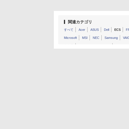
関連カテゴリ
すべて
Acer
ASUS
Dell
ECS
F
Microsoft
MSI
NEC
Samsung
VAI
富士通
マウスコンピューター
ユニット
レッツノート
Huawei
GPD
その他