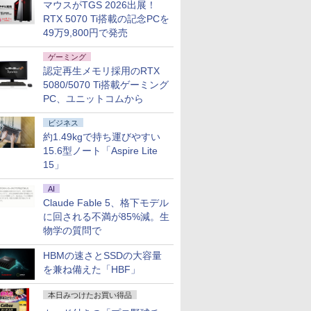
マウスがTGS 2026出展！
RTX 5070 Ti搭載の記念PCを
49万9,800円で発売
ゲーミング
認定再生メモリ採用のRTX
5080/5070 Ti搭載ゲーミング
PC、ユニットコムから
ビジネス
約1.49kgで持ち運びやすい
15.6型ノート「Aspire Lite
15」
AI
Claude Fable 5、格下モデル
に回される不満が85%減。生
物学の質問で
HBMの速さとSSDの大容量
を兼ね備えた「HBF」
本日みつけたお買い得品