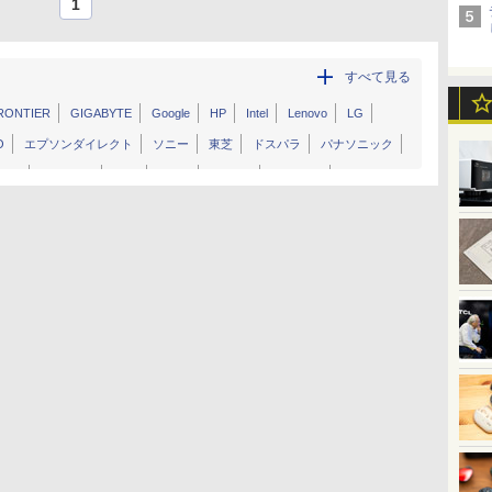
1
すべて見る
RONTIER
GIGABYTE
Google
HP
Intel
Lenovo
LG
O
エプソンダイレクト
ソニー
東芝
ドスパラ
パナソニック
コム
dynabook
FMV
LAVIE
Surface
ThinkPad