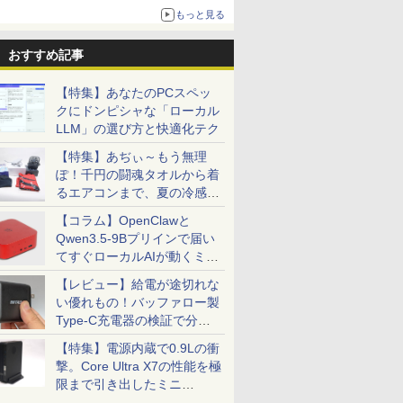
もっと見る
おすすめ記事
【特集】あなたのPCスペッ
クにドンピシャな「ローカル
LLM」の選び方と快適化テク
【特集】あぢぃ～もう無理
ぽ！千円の闘魂タオルから着
るエアコンまで、夏の冷感グ
ッズ一挙紹介
【コラム】OpenClawと
Qwen3.5-9Bプリインで届い
てすぐローカルAIが動くミニ
PC「SER9 Pro」
【レビュー】給電が途切れな
い優れもの！バッファロー製
Type-C充電器の検証で分か
ったこと
【特集】電源内蔵で0.9Lの衝
撃。Core Ultra X7の性能を極
限まで引き出したミニ
PC「GPD BOX」