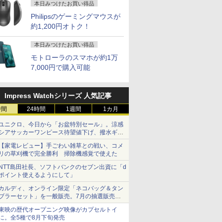
本日みつけたお買い得品
Philipsのゲーミングマウスが
約1,200円オトク！
本日みつけたお買い得品
モトローラのスマホが約1万
7,000円で購入可能
Impress Watchシリーズ 人気記事
時間
24時間
1週間
1カ月
ユニクロ、今日から「お盆特別セール」。涼感
シアサッカーワンピース待望値下げ、撥水ギア
ショーツは1990円に
【家電レビュー】手ごわい雑草との戦い、コメ
リの草刈機で完全勝利 掃除機感覚で使えた
NTT島田社長、ソフトバンクのセブン出資に「d
ポイント使えるようにして」
カルディ、オンライン限定「ネコバッグ＆タン
ブラーセット」を一般販売。7月の抽選販売の
当選無効分
東映の歴代オープニング映像がカプセルトイ
に。全5種で8月下旬発売