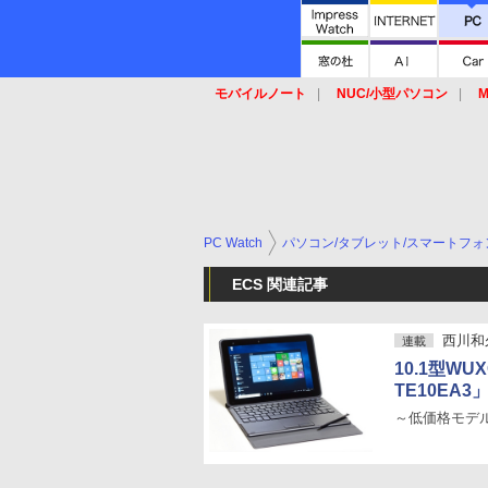
モバイルノート
NUC/小型パソコン
M
SSD
キーボード
マウス
PC Watch
パソコン/タブレット/スマートフォ
ECS 関連記事
西川和
連載
10.1型W
TE10EA3
～低価格モデルは