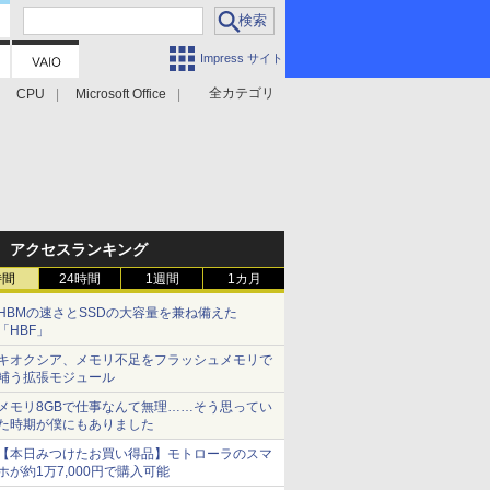
Impress サイト
全カテゴリ
CPU
Microsoft Office
アクセスランキング
時間
24時間
1週間
1カ月
HBMの速さとSSDの大容量を兼ね備えた
「HBF」
キオクシア、メモリ不足をフラッシュメモリで
補う拡張モジュール
メモリ8GBで仕事なんて無理……そう思ってい
た時期が僕にもありました
【本日みつけたお買い得品】モトローラのスマ
ホが約1万7,000円で購入可能