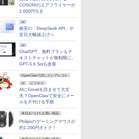
COSORIのエアフライヤーが
2,000円引き
AI
格安の「DeepSeek API」が
近日大幅値上げへ
AI
ChatGPT、無料プランもテ
キストチャットが無制限に。
GPT-5.6 Solも改善
OpenClawで試したいアレコレ
AI
ビジネス
AIにGmailを読ませて大丈
夫？OpenClawで安全にメー
ルを片付ける手順
本日みつけたお買い得品
Philipsのゲーミングマウスが
約1,200円オトク！