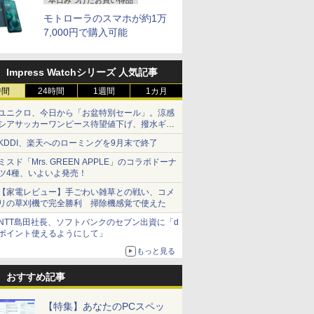
本日みつけたお買い得品
モトローラのスマホが約1万
7,000円で購入可能
Impress Watchシリーズ 人気記事
時間
24時間
1週間
1カ月
ユニクロ、今日から「お盆特別セール」。涼感
シアサッカーワンピース待望値下げ、撥水ギア
ショーツは1990円に
KDDI、楽天へのローミングを9月末で終了
ミスド「Mrs. GREEN APPLE」のコラボドーナ
ツ4種、いよいよ発売！
【家電レビュー】手ごわい雑草との戦い、コメ
リの草刈機で完全勝利 掃除機感覚で使えた
NTT島田社長、ソフトバンクのセブン出資に「d
ポイント使えるようにして」
もっと見る
おすすめ記事
【特集】あなたのPCスペッ