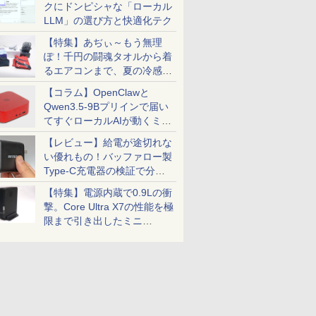
クにドンピシャな「ローカル
LLM」の選び方と快適化テク
【特集】あぢぃ～もう無理
ぽ！千円の闘魂タオルから着
るエアコンまで、夏の冷感グ
ッズ一挙紹介
【コラム】OpenClawと
Qwen3.5-9Bプリインで届い
てすぐローカルAIが動くミニ
PC「SER9 Pro」
【レビュー】給電が途切れな
い優れもの！バッファロー製
Type-C充電器の検証で分か
ったこと
【特集】電源内蔵で0.9Lの衝
撃。Core Ultra X7の性能を極
限まで引き出したミニ
PC「GPD BOX」