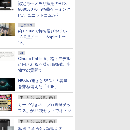
認定再生メモリ採用のRTX
5080/5070 Ti搭載ゲーミング
PC、ユニットコムから
ビジネス
約1.49kgで持ち運びやすい
15.6型ノート「Aspire Lite
15」
AI
Claude Fable 5、格下モデル
に回される不満が85%減。生
物学の質問で
HBMの速さとSSDの大容量
を兼ね備えた「HBF」
本日みつけたお買い得品
カード付きの「プロ野球チッ
プス」が24袋セットでオトク
本日みつけたお買い得品
熱風で揚げ物を調理する