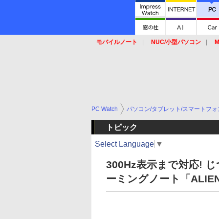
モバイルノート
NUC/小型パソコン
M
SSD
キーボード
マウス
PC Watch
パソコン/タブレット/スマートフォ
トピック
Select Language
▼
300Hz表示まで対応!
ーミングノート「ALIENW