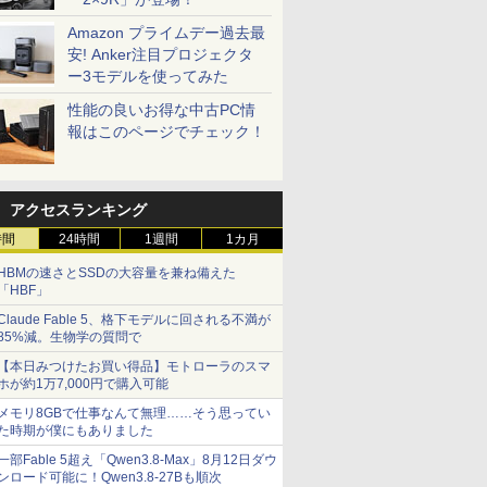
Amazon プライムデー過去最
安! Anker注目プロジェクタ
ー3モデルを使ってみた
性能の良いお得な中古PC情
報はこのページでチェック！
アクセスランキング
時間
24時間
1週間
1カ月
HBMの速さとSSDの大容量を兼ね備えた
「HBF」
Claude Fable 5、格下モデルに回される不満が
85%減。生物学の質問で
【本日みつけたお買い得品】モトローラのスマ
ホが約1万7,000円で購入可能
メモリ8GBで仕事なんて無理……そう思ってい
た時期が僕にもありました
一部Fable 5超え「Qwen3.8-Max」8月12日ダウ
ンロード可能に！Qwen3.8-27Bも順次