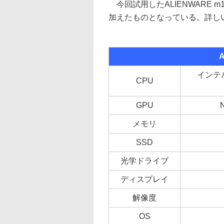
今回試用したALIENWARE m
加えたものとなっている。詳し
A
インテル
CPU
GPU
メモリ
SSD
光学ドライブ
ディスプレイ
解像度
OS