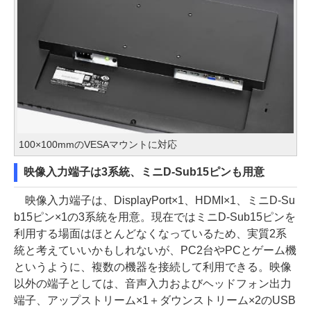
100×100mmのVESAマウントに対応
映像入力端子は3系統、ミニD-Sub15ピンも用意
映像入力端子は、DisplayPort×1、HDMI×1、ミニD-Su
b15ピン×1の3系統を用意。現在ではミニD-Sub15ピンを
利用する場面はほとんどなくなっているため、実質2系
統と考えていいかもしれないが、PC2台やPCとゲーム機
というように、複数の機器を接続して利用できる。映像
以外の端子としては、音声入力およびヘッドフォン出力
端子、アップストリーム×1＋ダウンストリーム×2のUSB