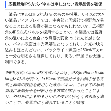
広視野角IPS方式パネルは申し分ない表示品質を確保
液晶パネルはIPS方式(※)のものを採用。サイズの大き
い液晶ディスプレイでは、中央部と周辺部で視野角が異
なることによる影響が気になるかもしれないが、広視野
角のIPS方式パネルを採用することで、本製品では視野
角の違いによる色合いや輝度の変化はほとんど感じな
い。パネル表面は非光沢処理となっており、外光の映り
込みもほとんどない。バックライト輝度は250cd/平方m
と十分な明るさを確保しており、明るい部屋でも快適に
利用できる。
※IPS方式パネル: IPS方式パネルは、IPS(In Plane Switc
hing)パネルが持つ、In Planeで液晶分子を回転させる方
式と同等の技術を使用した液晶パネル。これまでの駆動
原理に液晶分子を回転させる方式が加わったことによ
り、視野角による明るさや色の変化が少なく透過率が高
いことで、省電力にも優れていることが特徴