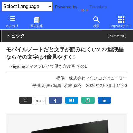
Powered by
Translate
PC Watch
半導体/周辺機器
モニター
iiyama
カテゴリ
過去記事
検索
Impressサイト
トピック
モバイルノートだと文字が読みにくい? 27型液晶
ならその文字は4倍見やすく!
～iiyamaディスプレイで働き方改革 その1
提供：
株式会社マウスコンピューター
平澤 寿康
写真: 若林 直樹
2020年2月28日 11:00
リスト