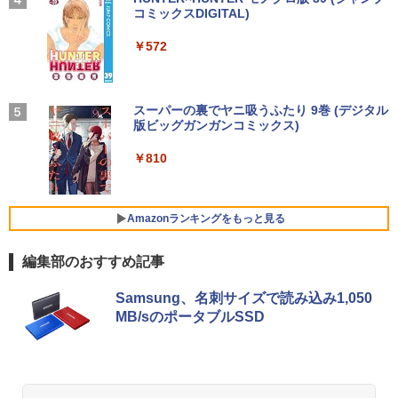
レスイヤホン bluetooth イヤホン V12 小型
コミックスDIGITAL)
by Amazon 炭酸水 ラベルレス 500ml ×24本
￥13,800
小学館辞典編集部
軽量 ブルートゥースHi-Fi 最大36時間再生 ぶ
強炭酸水 ペットボトル 500ミリリットル (Sm
￥250
【1,000円クーポン＋ポイント最大31.5%
4
るーとゅーす コードレス ENCノイズキャン
art Basic)
￥572
￥5,478
還元！】ゲーミングモニター 23.8インチ
セリング 自動ペアリング Type-C充電 マイク
フルHD(1920×1080) IPS 144Hz 103%sR
付き 防水 タッチ式音量調整 スポーツ/通勤/通
￥1,625
往復送料込！パソコンレンタルハイスペ
GB 1500:1コントラスト比 300cd 高色精
4
学/WEB会議(ホワイト)
ックモデルCore i7/16G/SSD/カメラ付き
度 低ブルーライト フリッカーフリー Ad
（4週間延長）【Office2024セット】イ
ative Sync対応HDMI1.4×2 DP1.2×1 3年
BUGS LIFE
スーパーの裏でヤニ吸うふたり 9巻 (デジタル
薬屋のひとりごと 17巻 【電子書籍】[ 日
5
￥1,964
ンストール済※この商品はレンタルで
保証 KTC H24B9S
版ビッグガンガンコミックス)
向夏 ]
コカ・コーラ やかんの麦茶 from 爽健美茶 ラ
す。販売品ではありません。ご了承下さ
ベルレス 650mlPET×24本
￥250
い。
￥11,979
￥810
￥770
Xiaomi シャオミ REDMI Buds 8 Lite ワイヤ
￥2,009
レスイヤホン Bluetooth 5.4 ノイズキャンセ
￥14,300
リング ANC 36時間再生
Amazonランキングをもっと見る
【公式店】 モニター 23.8インチ 144Hz
5
￥3,480
FHD pcモニター フリッカーレス FullHD
Panasonic Let's note CF-SZ6/12.1型F
ブルーライトカット ノングレア ディスプ
5
編集部のおすすめ記事
HD / 第7世代 Core i3-7100U /中古ノート
レイ HDMI 144hz pcモニター Adaptive-
パソコン win11 office付・整備済み品・
Sync ブラック MAXZEN MJM24IC01 M
メモリ8GB / 高速SSD搭載 / Webカメラ /
JM24IC02-F144 マクスゼン マクスゼン
Samsung、名刺サイズで読み込み1,050
HDMI・VGA / WiFi / 超軽量モバイルノー
レビューCP1000
MB/sのポータブルSSD
ト ・初期設定不要
￥13,280
￥14,800