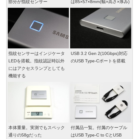
部分が指紋センサー
は85×57×8mm(幅×高さ×厚み)
指紋センサーはインジケータ
USB 3.2 Gen 2(10Gbps)対応
LEDを搭載。指紋認証時以外
のUSB Type-Cポートを搭載
にはアクセスランプとしても
機能する
本体重量。実測でもスペック
付属品一覧。付属のケーブル
通りの58gだった
はUSB Type-C to CとUSB