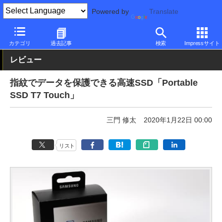
Powered by
Translate
PC Watch
半導体/周辺機器
SSD
Samsung
カテゴリ
過去記事
検索
Impressサイト
レビュー
指紋でデータを保護できる高速SSD「Portable
SSD T7 Touch」
三門 修太
2020年1月22日 00:00
リスト