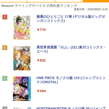
■新品■Panasonic Let's note CF-SZ5 C
【中古良品】【安心保証】PHILIPS 223V
月刊少女野崎くん（18）特装版 セレク
1
1
1
Amazon ゲーミングデバイス の売れ筋ランキング
F-SZ6 CF-SV1 CF-SV2 CF-SV7 CF-SV8
5L 21.5 インチフル HD 液晶モニター HD
ト小冊子「堀と鹿島編」付き （SEコミッ
CF-SV9 日本語キーボード
MI VGA 入力 角度調整可能
クスプレミアム） [ 椿いづみ ]
更新日時：2026/08/08 12:06
Anker Soundcore P40i オフホワイト
BRUCE WAYNE feat. Flo Milli, ATL Jacob
by Amazon 天然水 ラベルレス 500ml ×24本
薬屋のひとりごと 17巻 (デジタル版ビッグガ
￥4,620
￥4,200
￥1,650
[Explicit]
富士山の天然水 バナジウム含有 水 ミネラル
ンガンコミックス)
ウォーター ペットボトル 静岡県産 500ミリリ
￥7,990
ットル (Smart Basic)
￥250
￥770
【期間限定破格金額！】新生活 新古品 W
【超特価】厳選大手メーカー 液晶モニタ
【 限定生産・特典つき 】YUZURU2027
2
2
2
￥1,380
in11搭載 パソコンノートパソコンoffice
ー シークレット 22-23型ワイド フルHD
羽生結弦カレンダー壁掛け版 [ 能登 直 ]
付き 初心者向けノートPC 初期設定済 1
（1920x1080） HDMI指定可 ノングレア
Anker Soundcore P31i ブラック
BRUCE WAYNE feat. Flo Milli, ATL Jacob
異世界居酒屋「のぶ」(22) (角川コミックス・
5.6型 インテル高速CPU ランダムで発送
EIZO IIYAMA 三菱 富士通 NEC IO-DATA
￥5,170
[Explicit]
エース)
【Amazon.co.jp限定】 い・ろ・は・す 2L P
メモリ4GB～ 高速SSD1TB 最大 フルHD
Dell HP PHILIPS等 液晶ディスプレイ
ET ラベルレス ×8本
￥5,990
Webカメラ zoom 軽量薄型 無線 型番更
【中古】
￥250
￥832
新で在庫処分
￥1,112
￥4,480
￥9,980
給与小六法 令和9年版 [ 一般財団法人
3
人事行政研究所 ]
Anker Soundcore Liberty 5 ミッドナイトブ
On My Road (Stadium ver.)
ONE PIECE モノクロ版 115 (ジャンプコミッ
ラック
クスDIGITAL)
by Amazon 天然水ラベルレス 2L×9本
ASUS エイスース 液晶ディスプレイ Ey
￥11,000
3
￥250
【マラソンP5倍/10%オフクーポン】中古
e Care [ 21.45型 / フルHD(1920×1080) /
3
￥14,990
￥594
￥1,117
ノートパソコン Dell Latitude 7380 第6
ワイド ] ブラック VP227HF
世代 Core i5 メモリ8GB SSD128GB 12.
5インチフルHD Windows11 Pro カメラ
￥10,980
Bluetooth Wi-Fi 送料無料 保証付き
【3千円以上送料無料】タッチペンで音が
4
【2026年アップグレード版】AOKIMI ワイヤ
On My Road (Stadium ver.)
HUNTER×HUNTER モノクロ版 39 (ジャンプ
聞ける!はじめてずかん1000 英語つき／