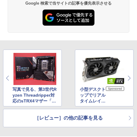
Google 検索で当サイトの記事を優先表示させる
写真で見る、第3世代R
小型デスクト
yzen Threadripper対
ップでリアル
応のsTRX4マザー「R
タイムレイト
OG Zenith II Extrem
レーシングの
e」
夢を叶える!
［レビュー］の他の記事を見る
ASUSの「D
UAL-RTX20
70-O8G-MIN
I」を試す【P