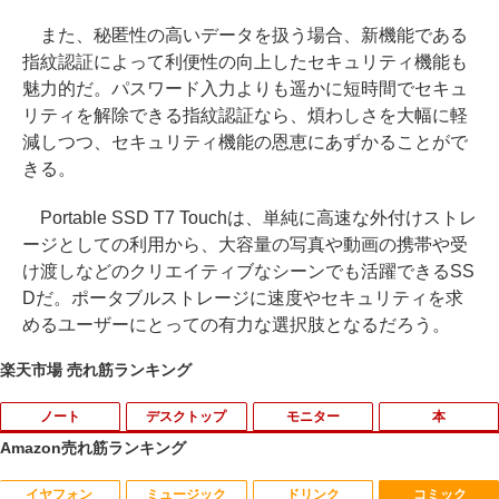
また、秘匿性の高いデータを扱う場合、新機能である
指紋認証によって利便性の向上したセキュリティ機能も
魅力的だ。パスワード入力よりも遥かに短時間でセキュ
リティを解除できる指紋認証なら、煩わしさを大幅に軽
減しつつ、セキュリティ機能の恩恵にあずかることがで
きる。
Portable SSD T7 Touchは、単純に高速な外付けストレ
ージとしての利用から、大容量の写真や動画の携帯や受
け渡しなどのクリエイティブなシーンでも活躍できるSS
Dだ。ポータブルストレージに速度やセキュリティを求
めるユーザーにとっての有力な選択肢となるだろう。
楽天市場 売れ筋ランキング
ノート
デスクトップ
モニター
本
Amazon売れ筋ランキング
イヤフォン
ミュージック
ドリンク
コミック