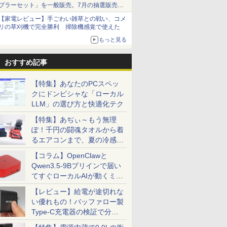
ブラーセット」を一般販売。7月の抽選販売の
当選無効分
【家電レビュー】手ごわい雑草との戦い、コメ
リの草刈機で完全勝利 掃除機感覚で使えた
もっと見る
おすすめ記事
【特集】あなたのPCスペッ
クにドンピシャな「ローカル
LLM」の選び方と快適化テク
【特集】あぢぃ～もう無理
ぽ！千円の闘魂タオルから着
るエアコンまで、夏の冷感グ
ッズ一挙紹介
【コラム】OpenClawと
Qwen3.5-9Bプリインで届い
てすぐローカルAIが動くミニ
PC「SER9 Pro」
【レビュー】給電が途切れな
い優れもの！バッファロー製
Type-C充電器の検証で分か
ったこと