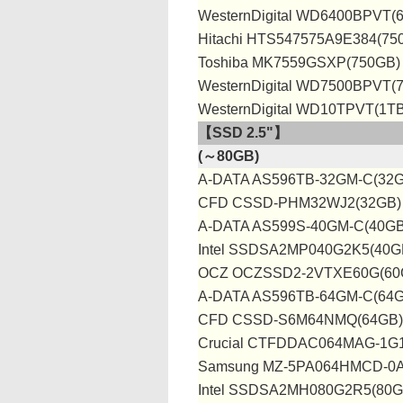
WesternDigital WD6400BPVT(
Hitachi HTS547575A9E384(75
Toshiba MK7559GSXP(750GB)
WesternDigital WD7500BPVT(
WesternDigital WD10TPVT(1TB
【SSD 2.5"】
(～80GB)
A-DATA AS596TB-32GM-C(32G
CFD CSSD-PHM32WJ2(32GB)
A-DATA AS599S-40GM-C(40GB
Intel SSDSA2MP040G2K5(40G
OCZ OCZSSD2-2VTXE60G(60
A-DATA AS596TB-64GM-C(64G
CFD CSSD-S6M64NMQ(64GB)
Crucial CTFDDAC064MAG-1G
Samsung MZ-5PA064HMCD-0A
Intel SSDSA2MH080G2R5(80G