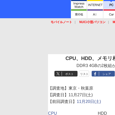
モバイルノート
NUC/小型パソコン
M
SSD
キーボード
マウス
CPU、HDD、メモリ相場
DDR3 4GBの2枚
ポスト
リスト
シェア
【調査地】東京・秋葉原
【調査日】11月27日(土)
【前回調査日】
11月20日(土)
CPU
HDD