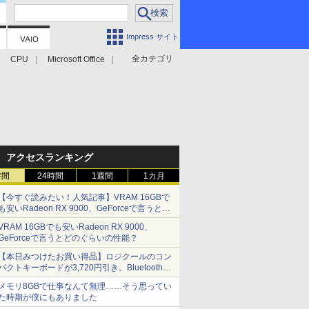
Impress サイト
全カテゴリ
CPU
Microsoft Office
アクセスランキング
時間
24時間
1週間
1カ月
【今すぐ読みたい！人気記事】VRAM 16GBで
も安いRadeon RX 9000、GeForceで言うとど
のぐらいの性能？ - PC Watch
VRAM 16GBでも安いRadeon RX 9000、
GeForceで言うとどのぐらいの性能？
【本日みつけたお買い得品】ロジクールのコン
パクトキーボードが3,720円引き。Bluetoothで3
台接続対応
メモリ8GBで仕事なんて無理……そう思ってい
た時期が僕にもありました