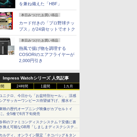
を兼ね備えた「HBF」
本日みつけたお買い得品
カード付きの「プロ野球チッ
プス」が24袋セットでオトク
本日みつけたお買い得品
熱風で揚げ物を調理する
COSORIのエアフライヤーが
2,000円引き
Impress Watchシリーズ 人気記事
時間
24時間
1週間
1カ月
ユニクロ、今日から「お盆特別セール」。涼感
シアサッカーワンピース待望値下げ、撥水ギア
ショーツは1990円に
東映の歴代オープニング映像がカプセルトイ
に。全5種で8月下旬発売
令和のファミコンディスクシステム？安価に書
き換え可能なGB用「しましまディスクシステ
ム」
カルディ、オンライン限定「ネコバッグ＆タン