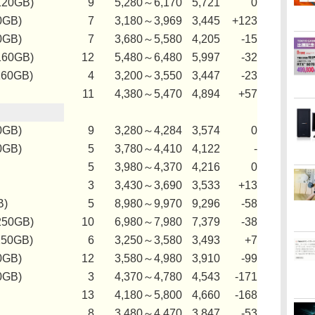
120GB)
9
5,280～6,170
5,721
0
0GB)
7
3,180～3,969
3,445
+123
0GB)
7
3,680～5,580
4,205
-15
160GB)
12
5,480～6,480
5,997
-32
160GB)
4
3,200～3,550
3,447
-23
11
4,380～5,470
4,894
+57
0GB)
9
3,280～4,284
3,574
0
0GB)
5
3,780～4,410
4,122
-
5
3,980～4,370
4,216
0
3
3,430～3,690
3,533
+13
B)
5
8,980～9,970
9,296
-58
250GB)
10
6,980～7,980
7,379
-38
250GB)
6
3,250～3,580
3,493
+7
0GB)
12
3,580～4,980
3,910
-99
0GB)
3
4,370～4,780
4,543
-171
13
4,180～5,800
4,660
-168
8
3,480～4,470
3,847
-53