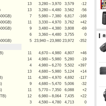
13
3,280～3,970
3,579
-12
)
13
3,280～4,480
3,562
-56
500GB)
7
5,980～7,380
6,817
-168
500GB)
11
3,330～4,970
3,762
+42
500GB)
9
3,480～4,380
3,808
-69
6
3,360～4,480
3,755
0
最
600GB)
5
23,940～23,980
23,972
-352
B)
11
4,670～4,980
4,807
+46
14
4,980～5,980
5,280
-19
4
4,980～6,270
5,502
+397
13
4,680～5,980
5,124
+14
B)
11
4,380～4,970
4,692
-117
)
9
4,680～5,470
5,006
-32
)
11
5,770～7,350
6,088
+2
1TB)
12
6,980～8,064
7,435
+22
3
4,590～4,780
4,713
0