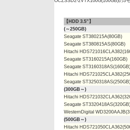
OCZSSD2-2VTX100G(100G
【HDD 3.5"】
(～250GB)
Seagate ST380215A(80GB)
Seagate ST380815AS(80GB)
Hitachi HDS721016CLA382(16
Seagate ST3160215A(160GB)
Seagate ST3160318AS(160GB
Hitachi HDS721025CLA382(25
Seagate ST3250318AS(250GB
(300GB～)
Hitachi HDS721032CLA362(32
Seagate ST3320418AS(320GB
WesternDigital WD3200AAJB(
(500GB～)
Hitachi HDS721050CLA362(50