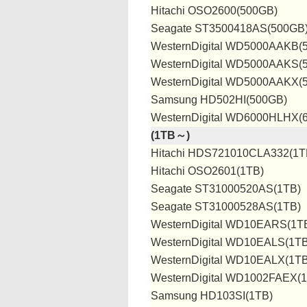
Hitachi OSO2600(500GB)
Seagate ST3500418AS(500GB
WesternDigital WD5000AAKB(
WesternDigital WD5000AAKS(
WesternDigital WD5000AAKX(
Samsung HD502HI(500GB)
WesternDigital WD6000HLHX(
(1TB～)
Hitachi HDS721010CLA332(1T
Hitachi OSO2601(1TB)
Seagate ST31000520AS(1TB)
Seagate ST31000528AS(1TB)
WesternDigital WD10EARS(1T
WesternDigital WD10EALS(1TB
WesternDigital WD10EALX(1TB
WesternDigital WD1002FAEX(
Samsung HD103SI(1TB)