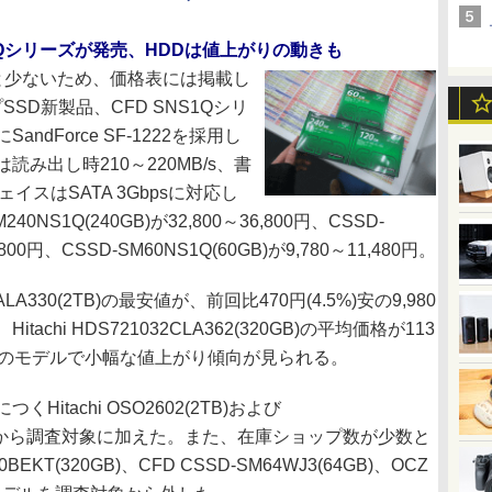
NS1Qシリーズが発売、HDDは値上がりの動きも
少ないため、価格表には掲載し
SSD新製品、CFD SNS1Qシリ
dForce SF-1222を採用し
み出し時210～220MB/s、書
ェイスはSATA 3Gbpsに対応し
S1Q(240GB)が32,800～36,800円、CSSD-
,800円、CSSD-SM60NS1Q(60GB)が9,780～11,480円。
ALA330(2TB)の最安値が、前回比470円(4.5%)安の9,980
hi HDS721032CLA362(320GB)の平均価格が113
複数のモデルで小幅な値上がり傾向が見られる。
tachi OSO2602(2TB)および
GB)を今回から調査対象に加えた。また、在庫ショップ数が少数と
0BEKT(320GB)、CFD CSSD-SM64WJ3(64GB)、OCZ