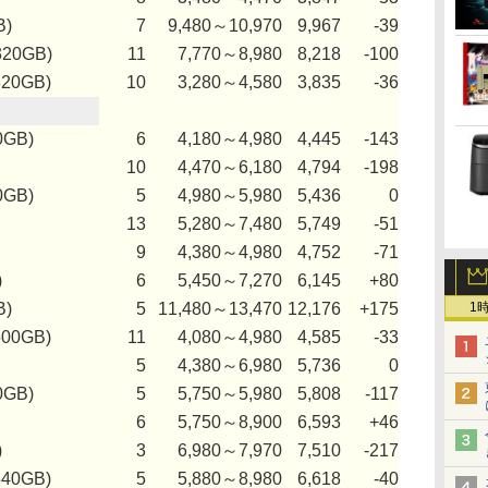
B)
7
9,480～10,970
9,967
-39
320GB)
11
7,770～8,980
8,218
-100
320GB)
10
3,280～4,580
3,835
-36
0GB)
6
4,180～4,980
4,445
-143
10
4,470～6,180
4,794
-198
0GB)
5
4,980～5,980
5,436
0
13
5,280～7,480
5,749
-51
9
4,380～4,980
4,752
-71
)
6
5,450～7,270
6,145
+80
B)
5
11,480～13,470
12,176
+175
1
500GB)
11
4,080～4,980
4,585
-33
5
4,380～6,980
5,736
0
0GB)
5
5,750～5,980
5,808
-117
6
5,750～8,900
6,593
+46
)
3
6,980～7,970
7,510
-217
640GB)
5
5,880～8,980
6,618
-40