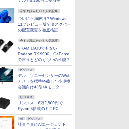
デルも5,280円に割引中
今すぐ読みたい！人気記事
ついに不満解消？Windows
11プレビュー版でタスクバー
の配置変更を徹底検証
今すぐ読みたい！人気記事
VRAM 16GBでも安い
Radeon RX 9000、GeForce
で言うとどのぐらいの性能？
ビジネス
デル、ソニーセンサーのWeb
カメラを標準搭載した小規模
会議向け43型4Kモニター
ビジネス
リンクス、6万2,800円で
Ryzen 5搭載のミニPC
AI
ビジネス
社員全員にAIエージェント、