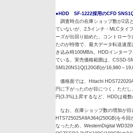
●HDD SF-1222採用のCFD S
調査時点の在庫ショップ数が2店と
ていないが、2.5インチ・MLCタイプ
ーズが出回り始めた。コントローラにSan
たのが特徴で、最大データ転送速度は読
き込み時100MB/s。HDDインターフ
ている。実売価格範囲は、CSSD-SM240N
SM120NS1Q(120GB)が16,980～19
価格面では、Hitachi HDS722020
円に下がったのが目につく。ただし、Hitac
円(3.3%)上昇するなど、HDDは
なお、在庫ショップ数の増加が目につくHi
HTS725025A9A364(250
なったため、WesternDigital WD320