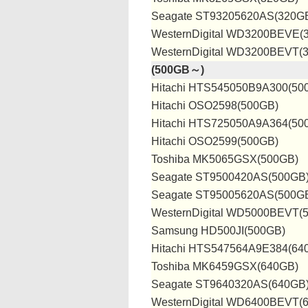
Seagate ST93205620AS(320G
WesternDigital WD3200BEVE(
WesternDigital WD3200BEVT(
(500GB～)
Hitachi HTS545050B9A300(50
Hitachi OSO2598(500GB)
Hitachi HTS725050A9A364(50
Hitachi OSO2599(500GB)
Toshiba MK5065GSX(500GB)
Seagate ST9500420AS(500GB
Seagate ST95005620AS(500G
WesternDigital WD5000BEVT(
Samsung HD500JI(500GB)
Hitachi HTS547564A9E384(64
Toshiba MK6459GSX(640GB)
Seagate ST9640320AS(640GB
WesternDigital WD6400BEVT(