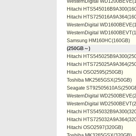
WesternDigital WD1200BEVE(
Hitachi HTS545016B9A300(16
Hitachi HTS725016A9A364(16
WesternDigital WD1600BEVE(
WesternDigital WD1600BEVT(
Samsung HM160HC(160GB)
(250GB～)
Hitachi HTS545025B9A300(25
Hitachi HTS725025A9A364(25
Hitachi OSO2595(250GB)
Toshiba MK2565GSX(250GB)
Seagate ST92505610AS(250G
WesternDigital WD2500BEVE(
WesternDigital WD2500BEVT(
Hitachi HTS545032B9A300(32
Hitachi HTS725032A9A364(32
Hitachi OSO2597(320GB)
Toshiba MK3265GSX(320GB)