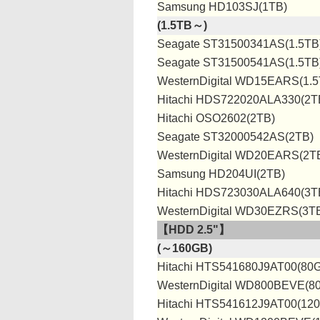
Samsung HD103SJ(1TB)
(1.5TB～)
Seagate ST31500341AS(1.5TB
Seagate ST31500541AS(1.5TB
WesternDigital WD15EARS(1.5
Hitachi HDS722020ALA330(2T
Hitachi OSO2602(2TB)
Seagate ST32000542AS(2TB)
WesternDigital WD20EARS(2T
Samsung HD204UI(2TB)
Hitachi HDS723030ALA640(3T
WesternDigital WD30EZRS(3T
【HDD 2.5"】
(～160GB)
Hitachi HTS541680J9AT00(80
WesternDigital WD800BEVE(8
Hitachi HTS541612J9AT00(12