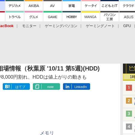
acBook
モニター
ゲーミングパソコン
ゲーミングノート
GPU
情報（秋葉原 '10/11 第5週)(HDD)
組が8,000円割れ、HDDは値上がりの動きも
1
はてブ
note
LinkedIn
メモリ