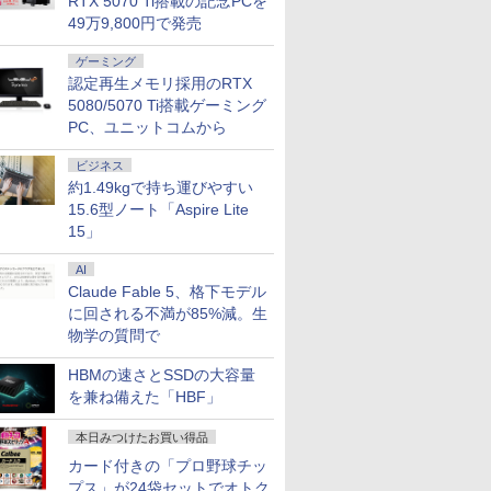
RTX 5070 Ti搭載の記念PCを
49万9,800円で発売
ゲーミング
認定再生メモリ採用のRTX
5080/5070 Ti搭載ゲーミング
PC、ユニットコムから
ビジネス
約1.49kgで持ち運びやすい
15.6型ノート「Aspire Lite
15」
AI
Claude Fable 5、格下モデル
に回される不満が85%減。生
物学の質問で
HBMの速さとSSDの大容量
を兼ね備えた「HBF」
本日みつけたお買い得品
カード付きの「プロ野球チッ
プス」が24袋セットでオトク