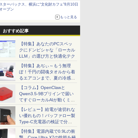
当選無効分
スターバックス、横浜に“文化財カフェ”8月10日
オープン
もっと見る
おすすめ記事
【特集】あなたのPCスペッ
クにドンピシャな「ローカル
LLM」の選び方と快適化テク
【特集】あぢぃ～もう無理
ぽ！千円の闘魂タオルから着
るエアコンまで、夏の冷感グ
ッズ一挙紹介
【コラム】OpenClawと
Qwen3.5-9Bプリインで届い
てすぐローカルAIが動くミニ
PC「SER9 Pro」
【レビュー】給電が途切れな
い優れもの！バッファロー製
Type-C充電器の検証で分か
ったこと
【特集】電源内蔵で0.9Lの衝
撃。Core Ultra X7の性能を極