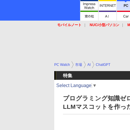
モバイルノート
NUC/小型パソコン
M
SSD
キーボード
マウス
PC Watch
市場
AI
ChatGPT
特集
Select Language
▼
プログラミング知識ゼ
LLMマスコットを作っ