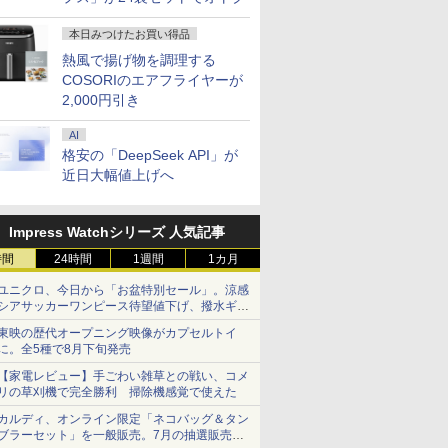
本日みつけたお買い得品
熱風で揚げ物を調理する
COSORIのエアフライヤーが
2,000円引き
AI
格安の「DeepSeek API」が
近日大幅値上げへ
Impress Watchシリーズ 人気記事
時間
24時間
1週間
1カ月
ユニクロ、今日から「お盆特別セール」。涼感
シアサッカーワンピース待望値下げ、撥水ギア
ショーツは1990円に
東映の歴代オープニング映像がカプセルトイ
に。全5種で8月下旬発売
【家電レビュー】手ごわい雑草との戦い、コメ
リの草刈機で完全勝利 掃除機感覚で使えた
カルディ、オンライン限定「ネコバッグ＆タン
ブラーセット」を一般販売。7月の抽選販売の