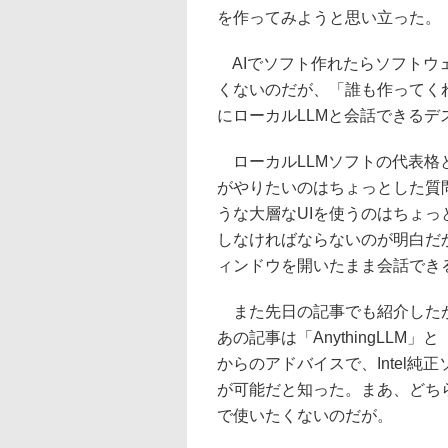
を作ってみようと思い立った。
AIでソフト作れたらソフトウ
くないのだが、「誰も作ってく
にローカルLLMと会話できる
ローカルLLMソフトの代表格と言
がやりたいのはちょっとした質問、
うな大層なUIを使うのはちょ
しなければならないのが明白だ
ィンドウを開いたまま会話でき
また先日の記事でも紹介したが
あの記事は「AnythingLLM」
からのアドバイスで、Intel純正ソ
が可能だと知った。まあ、どちらに
で使いたくないのだが。