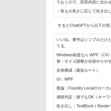
ておくので、回答内容に合わ
・答えの長さに応じて吹き出
するとChatGPTから以下の
いいね、要件はシンプルだけど
てる。
Windows前提なら WPF（
替・サイズ調整が全部やりや
全体構成（最短ルート）
UI：WPF
推論：Foundry Localのロ
感情判定：雑でもOK（キーワー
吹き出し：TextBlock + Bor