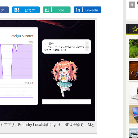
ェア
はてブ
note
LinkedIn
リ。Foundry Local経由により、NPU推論でLLMと