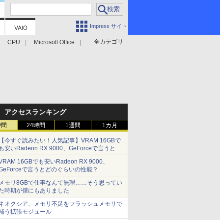
Impress サイト
全カテゴリ
CPU
Microsoft Office
アクセスランキング
時間
24時間
1週間
1カ月
【今すぐ読みたい！人気記事】VRAM 16GBで
も安いRadeon RX 9000、GeForceで言うとど
のぐらいの性能？ - PC Watch
VRAM 16GBでも安いRadeon RX 9000、
GeForceで言うとどのぐらいの性能？
メモリ8GBで仕事なんて無理……そう思ってい
た時期が僕にもありました
キオクシア、メモリ不足をフラッシュメモリで
補う拡張モジュール