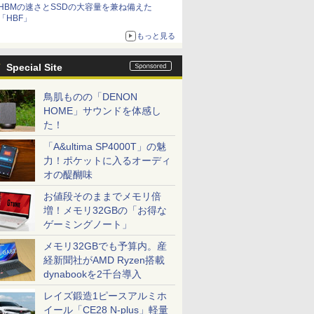
HBMの速さとSSDの大容量を兼ね備えた
「HBF」
もっと見る
Special Site
鳥肌ものの「DENON
HOME」サウンドを体感し
た！
「A&ultima SP4000T」の魅
力！ポケットに入るオーディ
オの醍醐味
お値段そのままでメモリ倍
増！メモリ32GBの「お得な
ゲーミングノート」
メモリ32GBでも予算内。産
経新聞社がAMD Ryzen搭載
dynabookを2千台導入
レイズ鍛造1ピースアルミホ
イール「CE28 N-plus」軽量