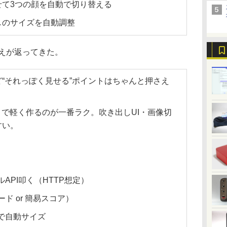
せて3つの顔を自動で切り替える
しのサイズを自動調整
答えが返ってきた。
“それっぽく見せる”ポイントはちゃんと押さえ
C#）で軽く作るのが一番ラク。吹き出しUI・画像切
すい。
ーカルAPI叩く（HTTP想定）
ド or 簡易スコア）
derで自動サイズ