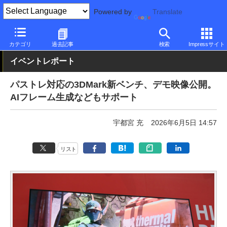
Powered by
Translate
PC Watch
イベント
COMPUTEX TAIPEI
2026
カテゴリ
過去記事
検索
Impressサイト
イベントレポート
パストレ対応の3DMark新ベンチ、デモ映像公開。
AIフレーム生成などもサポート
宇都宮 充
2026年6月5日 14:57
リスト