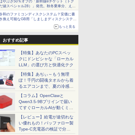
はやぶさ50％オフの「新幹線eチケット（トク
だ値スペシャル28）」発売。秋冬乗車分、えき
ねっと限定
令和のファミコンディスクシステム？安価に書
き換え可能なGB用「しましまディスクシステ
ム」
もっと見る
おすすめ記事
【特集】あなたのPCスペッ
クにドンピシャな「ローカル
LLM」の選び方と快適化テク
【特集】あぢぃ～もう無理
ぽ！千円の闘魂タオルから着
るエアコンまで、夏の冷感グ
ッズ一挙紹介
【コラム】OpenClawと
Qwen3.5-9Bプリインで届い
てすぐローカルAIが動くミニ
PC「SER9 Pro」
【レビュー】給電が途切れな
い優れもの！バッファロー製
Type-C充電器の検証で分か