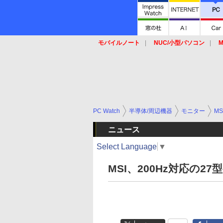
モバイルノート
NUC/小型パソコン
M
SSD
キーボード
マウス
PC Watch
半導体/周辺機器
モニター
MS
ニュース
Select Language
▼
MSI、200Hz対応の2