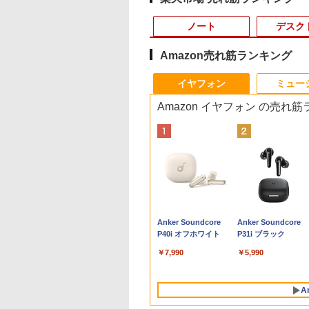
ノート
デスク
Amazon売れ筋ランキング
10
10
10
1
1
1
1
2
2
2
2
イヤフォン
ミュー
Amazon イヤフォン の売れ
0X メモリ16GB SSD500GB
式限定2年保証】
Office 2024 H&B
かわ なんか小さ
【5倍ポイント】
【最短翌日配送】ノー
ちいかわ なんか小さ
【★最大100%ポイン
中古パソコン | Dell |
引き出し付きモニター
MAZZEL 1st
【エントリーでポイ
【超特価】厳選大手
信じていた仲間達に
LTE対応 中古美品 /
 高性能 配信 動画編集 VTuber対応 eスポーツ
ー 21.5インチ フ
Microsoft
かわいいやつ
VisionOwl モバイルモ
トパソコン office付き
くてかわいいやつ
ト】【新生活応援・
OptiPlex 3070 SFF |
台(NM01 ミドルブラウ
photobook with
ト100％還元チャン
ーカー 液晶モニター
ンジョン奥地で殺さ
ッチ 10.5インチ
 高画質 100Hz VA
ace Pro 7 + (Plus)
） （ワイドKC） [
ニター 14インチ タッチ
新品 おすすめ FMV
（2） （ワイドKC） [
2026】【Office 2019
Windows11 | デスクト
ン) 【玄関先迄納品】
ZEAL [ MAZZEL ]
GMKtec G10 ミニ
ークレット 22-23型
かけたがギフト『無
Microsoft Surface
グレア 非光沢 ス
タイプカバーセッ
ノ ]
パネル 超薄型 自立型 収
Note A WA1-K3
ナガノ ]
H&B】富士通
ップ | 一年保証 | 第9世
ニトリ
PC【AMD Ryzen 5
イド フル
ガチャ』でレベル999
GO2 Model.1927 
600
,800
210
￥16,980
￥136,400
￥1,210
￥9,999
￥34,980
￥2,990
￥4,950
￥61,999
￥4,480
￥792
￥20,990
カー内蔵 3年保証
ore i5 第11世代
納ケース付 100％sRGB
【WEBオリジナルベー
MU937/Celeron 3865U/
代 | Core i5 9500
3500U DDR4 16GB
HD（1920x1080）
の仲間達を手に入れ
HD対応WUXGA/ 第
Anker Soundcore
Anker Soundcore
スプレイ パソコン
リ 16GB ストレー
非光沢IPSパネル アスペ
スモデル】15.6型
メモ
3.0(〜最大4.4)GHz |
512GB/256GB/1T
HDMI指定可 ノング
元パーティーメンバ
代CoreM3-8100Y/
P40i オフホワイト
P31i ブラック
ター PCモニター
SD 256GB｜2in1
クト比調整可能
Windows11 Home
リ:4GB/8GB/SSD:128GB/256GB/512GB/1T
MEM:8GB |
SSD】4C/8T 3.7GHz
ア EIZO IIYAMA 三
と世界に復讐＆『ざ
8GB/ 爆速NVMe
ハイビジョン 21イ
ノートパソコン
FHD1920*1200
Ryzen7 メモリ16GB
型/フル
SSD:512GB(新品) |
64GB 16T拡張
富士通 NEC IO-DAT
ぁ！』します！【電
128GB-SSD/ カメラ
￥7,990
￥5,990
 液晶モニター ア
dows11 Office付
PS4/XBOX/Switch/PC/Mac
SSD 512GB office 搭
HD/wifi/HDMI/USB3.0/
DVDマルチ | 無線LAN:
Windows11 Pro 8K/
Dell HP PHILIPS等 
書籍】
Wi-Fi6/ Office付き
オーヤマ DT-JF
ブレットPC サー
など対応 モバイルディ
載モデル
中古 ノートパソコン/モ
なし | Win11Pro64Bit |
3画面出力 LAN *2
晶ディスプレイ【中
Windows11/ Win11
安心延長保証対象
ス サーフェイス
スプレイ ポータブルモ
FMVWK3A75F_RK
バイルPC/Windows11
VGA追加モデル
WiFi5 Bluetooth5.0
古】
古ノートパソコン 
A
facePro7+ キーボ
ニター MD-14T
K1TK0004JP
Nucbox みにpc Ryz
パソコン 中古PC タ