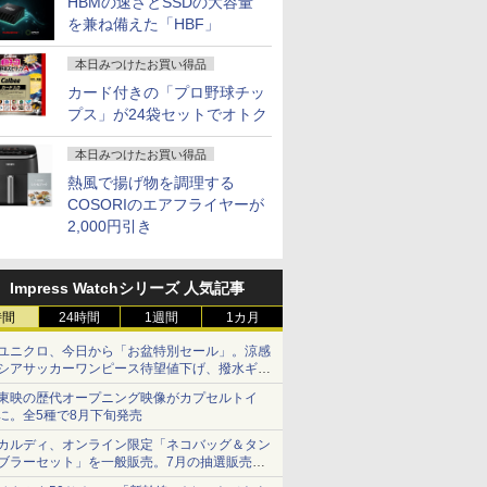
HBMの速さとSSDの大容量
を兼ね備えた「HBF」
本日みつけたお買い得品
カード付きの「プロ野球チッ
プス」が24袋セットでオトク
本日みつけたお買い得品
熱風で揚げ物を調理する
COSORIのエアフライヤーが
2,000円引き
Impress Watchシリーズ 人気記事
時間
24時間
1週間
1カ月
ユニクロ、今日から「お盆特別セール」。涼感
シアサッカーワンピース待望値下げ、撥水ギア
ショーツは1990円に
東映の歴代オープニング映像がカプセルトイ
に。全5種で8月下旬発売
カルディ、オンライン限定「ネコバッグ＆タン
ブラーセット」を一般販売。7月の抽選販売の
当選無効分