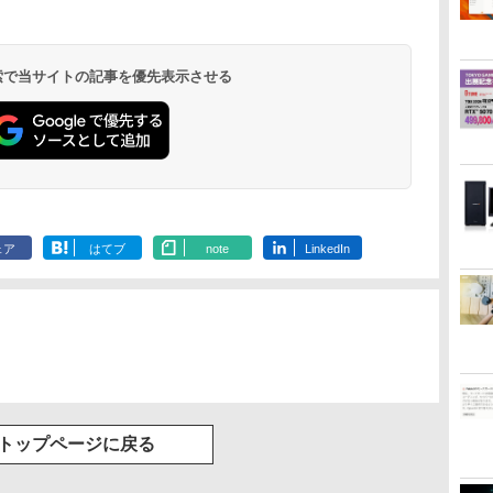
料
パネル
ートパソコン ノート
ルト調節可 PCモニタ
中古パソコン｜中古PC
PowerPoint
デスクトップパソコン
向け 新生活 
ENCノイズキャンセ
U/N150
ノートPC OFFICE付き
ー KTC H24V27
リング 自動ペアリン
グ Type-C充電 マイ
ク付き 防水 タッチ式
 検索で当サイトの記事を優先表示させる
音量調整 スポーツ/通
勤/通学/WEB会議(ホ
ワイト)
.
On My Road
by Amazon 天然水
ONE PIECE モノクロ
On My Road
by Amazon 炭酸水
HUNTER×HUNTER
BUGS LIFE
【Amazon.co.jp限
スーパーの裏でヤニ吸
(Stadium ver.)
ラベルレス 2L×9本
版 115 (ジャンプコミ
(Stadium ver.)
ラベルレス 500ml
モノクロ版 39 (ジャ
定】 伊藤園 磨かれ
うふたり 9巻 (デジタル
￥250
ックスDIGITAL)
×24本 強炭酸水 ペッ
ンプコミックス
て、澄みきった日本の
版ビッグガンガンコミ
￥250
￥1,117
￥250
ェア
はてブ
note
LinkedIn
トボトル 500ミリリ
DIGITAL)
水 2L 8本 ラベルレス [
ックス)
￥594
￥1,625
￥572
￥998
￥810
ットル (Smart
ケース ] [ 水 ] [ ペット
Basic)
ボトル ] [ 箱買い ] [ ス
トック ] [ 水分補給 ]
トップページに戻る