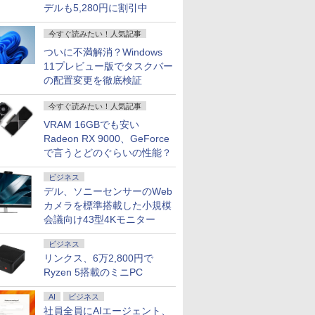
デルも5,280円に割引中
今すぐ読みたい！人気記事
ついに不満解消？Windows
11プレビュー版でタスクバー
7
7
7
8
8
8
9
9
9
10
10
10
の配置変更を徹底検証
今すぐ読みたい！人気記事
VRAM 16GBでも安い
Radeon RX 9000、GeForce
で言うとどのぐらいの性能？
価格／ゲーミングPC 福袋 セット 新品 RTX5060 Ryzen7 5700X メモリ16GB SSD500GB
ce付き・
 13.3ン
んか小さ
【マラソンP5倍/10%オ
液晶モニター Dell Pro
タッチペンで音が聞け
I-O DATA（アイ・オ
アーティストのための
Dell Latitude 7320
【公式限定2年保証】
MS Office 2024 H&B
ちいかわ なんか小さ
【5倍ポイ
【最短翌日
ちいかわ 
ビジネス
 デスクトップPC WPS Office付き 1年保証 NVMe M.2 SSD 高性能 配信 動画編集 VTuber
026年モ
2.3 タッ
やつ（1）
フクーポン】中古ノー
22モニター E2225HM
る！ はじめてずかん
ー・データ機器） △27
人体解剖学 ドローイン
13.3インチ 第11世代
モニター 21.5インチ フ
搭載｜Microsoft
くてかわいいやつ
VisionOw
トパソコン o
くてかわい
デル、ソニーセンサーのWeb
ミングパソコン デスクトップパソコン【当日出荷】
パソコン
DP 40ピ
 [ ナガノ
トパソコン LTE対応
21.5型 フルHD リフレ
1000 英語つき はじめ
型ゲーミングモニタ
グ フォーム＆ポーズ [
Core i7 メモリ16GB
ルhd 高画質 100Hz VA
Surface Pro 7 + (Plus)
（5） （ワイドKC） [
ニター 14
新品 おすす
（2） （ワ
カメラを標準搭載した小規模
 第14世代
20x1080
Windows11 Pro Office
ッシュレート 100Hz
て図鑑1000 はじめての
ー GigaCrysta LCD-
Tom Fox ]
SSD 512GB Office付
ノングレア 非光沢 ス
純正タイプカバーセッ
ナガノ ]
パネル 超薄
Note A W
ナガノ ]
￥39,800
￥12,100
￥5,478
￥15,488
￥5,500
￥66,000
￥11,600
￥69,800
￥1,210
￥16,980
￥136,400
￥1,210
会議向け43型4Kモニター
7/i9 14
D タッチ
付き Panasonic Let's
VESA 対応 HDMI
ずかん こども 子ども 0
GD271SH/KS
き Webカメラ Wi-Fi 6
ピーカー内蔵 3年保証
ト｜Core i5 第11世代
納ケース付 1
【WEBオ
モリ
パネル
note CF-SV9 第10世代
DisplayPort VGA モニ
歳 1歳 2歳 3歳 4歳 小学
Type-C Windows11 中
ディスプレイ パソコン
メモリ 16GB ストレー
非光沢IPS
スモデル】1
ビジネス
 SSD最大
液晶タッチパ
Core i7 メモリ16GB 高
ター 液晶 液晶モニタ
館 タッチペン 図鑑 ず
古ノートパソコン
モニター PCモニター
ジ SSD 256GB｜2in1
クト比調整
Windows1
キーボード
換用液晶ユ
速
ー 液晶ディスプレイ
かん はじめて 英語 プ
フルハイビジョン 21イ
中古ノートパソコン
FHD1920*1
Ryzen7 
リンクス、6万2,800円で
能PC テレ
SSD26GB/512GB/960GB
デル 21.5インチ パソ
レゼント クリスマス お
ンチ 液晶モニター ア
Windows11 Office付
PS4/XBOX/
SSD 512GB
Ryzen 5搭載のミニPC
務 学習
12.1インチFHD Wi-Fi
コンモニター 新品
祝い 知育玩具 英語教育
イリスオーヤマ DT-JF
｜タブレットPC サー
など対応 
載モデル
授業 ビ
Bluetooth 送料無料 初
* 安心延長保証対象
フェス サーフェイス
スプレイ 
FMVWK3A
AI
ビジネス
 初心者
期設定済み 保証付き
SurfacePro7+ キーボ
ニター MD-
K1TK0004
社員全員にAIエージェント、