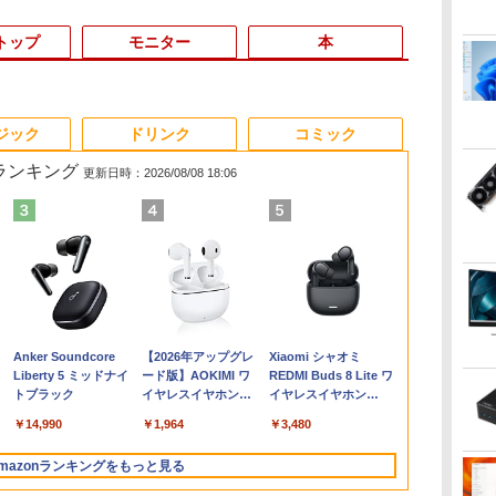
トップ
モニター
本
6
3
3
3
3
4
4
4
4
5
5
5
5
6
6
6
ジック
ドリンク
コミック
筋ランキング
更新日時：2026/08/08 18:06
＼11日まで限定
ン
メ
ダ
 タ
Yoothi 互換品 液晶
【漫画全巻セット】
【期間限定P15倍+最大
HP ProOne 600 G6
【1,000円クーポン＋ポ
超得2,000円OFF&P2倍
Win11搭載 デスクトッ
【いたわりセット付
MS Office 2024 H&B
【週末限定999円
液晶ディスプレイ 23イ
【中古】
【新品・Offi
Yoothi 互換品
ちいかわ な
Windows11
ス】
 シ
れ
15.6インチ N156BGA-
【中古】NARUTO（ナ
10%OFFクーポン】
AIO 21.5インチ 第10世
イント最大31.5%還
｜レッツノート｜
プパソコン一体型デス
き】1年をおいしくす
搭載｜中古ノートパソ
OFF！】 最新マイクロ
ンチ ディスプレイ フ
HUNTER×HUNTER(ハ
初期設定済】2
チ B133HAK0
くてかわいい
初心者 ゲー
ワ
限
EB3 NT156WHM-N30
ルト） ＜1〜72巻完結
【3年保証】東芝
代 Core i5 メモリ
元！】PCモニター 液
Microsoft office 2019
クトップ新品 Office付
こやかに過ごす養生手
コン Windows11
ソフトオフィス2024付
ィリップス 液晶モニタ
ンターハンター)/漫画
デル ノート
チ搭載 対応 E
（ワイドKC）
9
フル
NT156WHM-N34
＞ 岸本斉史
TOSHIBA
16GB Nvme M.2 SSD
晶ディスプレイ 24イン
H&B付き｜中古ノート
き 24型フルHD液晶一
帳2027 （インプレス手
Office付｜Core i5 第8
き microsoft office付
ー パソコンモニター
全巻セット◆C≪1〜39
Windows11
ン FullHD 19
]
￥149,800
￥10,000
￥20,750
￥27,500
￥48,800
￥10,143
￥29,800
￥52,999
￥3,080
￥33,800
￥84,000
￥11,480
￥20,900
￥35,980
￥11,900
￥1,100
て
8世
NT156WHM-N35
DYNABOOK
512GB Office付き
チ VA FHD 1080P フル
パソコン Windows11
体型 デスクトップパソ
帳2027） [ 久保奈穂実
世代 以降 SSD 512GB
き 中古パソコン 中古
ゲーミングモニター
巻（既刊）≫【即納】
Intel Core i5/i
IPS LED LC
Anker Soundcore
【2026年アップグレ
Xiaomi シャオミ
レ
ー
NT156WHM-N40
DYNABOOK B65/DN
Webカメラ WiFi Type-
HD 非光沢ディスプレ
office付｜メモリ8GB
コン Core i7 3615MQ
]
メモリ 8GB｜DELL
デスクトップパソコン
PCモニター 23.8
【コンビニ受取/郵便局
型/15.6型 メ
機能付き液晶
Liberty 5 ミッドナイ
ード版】AOKIMI ワ
REDMI Buds 8 Lite ワ
B/13.3
菱
ま
NT156WHM-N44
SSD256GB メモリ
C Windows11 一体型
イ
SSD256GB｜
メモリ16GB
Latitude 3500｜中古パ
最新オフィス 第10世代
1920×1080 HDMI D-
受取対応】
16GB/32GB
On-Cell 
トブラック
イヤレスイヤホン
イヤレスイヤホン
A
子
/
BOE076E 対応 45%
8GB Core i5
中古パソコン
（100Hz/VGA/HDMI1.4
Panasonic Let's note
SSD512GB USB 3.0 無
ソコン 中古 ノートパ
国内メーカー 安心サポ
Sub ブラック スピーカ
1TB 日本語
ネル 修理交
bluetooth イヤホン
Bluetooth 5.4 ノイズ
4K
液
NTSC 60Hz
Windows 11 Pro 中古
ブルーライト軽減 フリ
｜中古ノートパソコン
線搭載 初心者向け 初
ソコン 無線 15.6インチ
ート 高品質
ー：なし
フルHD 高性
ニット
￥14,990
￥1,964
￥3,480
V12 小型軽量 ブルー
キャンセリング ANC
 中
1920x1080 FullHD IPS
アウトレット 返品 送
ッカーレス VESA対応
軽量 薄型｜モバイル
期設定済み テレワーク
HD テンキー WEBカメ
Windows11 Pro NEC
24E2N2100/11
ワーク 在宅勤
トゥースHi-Fi 最大
36時間再生
中古
LED LCD 液晶ディス
料無料 中古ノートパソ
Adaptive Sync対応
PC｜ノートパソコン
応援 在宅勤務
ラ Bluetooth HDMI タ
Mate MKH29B-9 Core
用 オンライン
mazonランキングをもっと見る
36時間再生 ぶるーと
en
ブ
プレイ 修理交換用液晶
コン 中古パソコン ノ
4000:1コントラスト チ
B5サイズ｜パソコン｜
イプC｜Word Excel
i7 16GB 中古 パソコン
ジネス 大学生
ゅーす コードレス