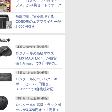
カード付きの「プロ野球チッ
プス」が24袋セットでオトク
熱風で揚げ物を調理する
COSORIのエアフライヤーが
2,000円引き
新記事
本日みつけたお買い得品
ロジクールの高級マウス
「MX MASTER 4」が最安
値！Amazonで3千円弱の割
引
本日みつけたお買い得品
ロジクールのコンパクトキー
ボードが3,720円引き。
Bluetoothで3台接続対応
本日みつけたお買い得品
ロジクールの高級トラックボ
ールが3,320円オフ！定番モ