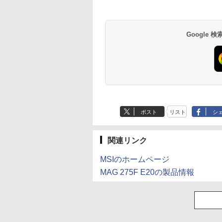
付属 WEBカメラ
5
レット 税込送料無
N95/N97/N100/4300
即日発送
より高性能
Google
BRUCE WAYNE feat.
by Amazon 天然水
薬屋のひとりごと 17
BRUCE WAYNE feat
【Amazon.co.jp限
異世界居酒屋「の
Flo Milli, ATL Jacob
ラベルレス 500ml
巻 (デジタル版ビッグ
Flo Milli, ATL Jacob
定】 い・ろ・は・す
ぶ」(22) (角川コミッ
[Explicit]
×24本 富士山の天然
ガンガンコミックス)
[Explicit]
2L PET ラベルレス
クス・エース)
ポスト
リスト
シ
水 バナジウム含有 水
×8本
￥250
￥1,380
￥770
￥250
￥1,112
￥832
ミネラルウォーター
ペットボトル 静岡県
産 500ミリリットル
関連リンク
(Smart Basic)
MSIのホームページ
MAG 275F E20の製品情報