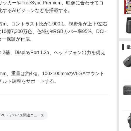
ーやFreeSync Premium、映像に合わせてコ
化するAIビジョンなどを搭載する。
方m、コントラスト比が1,000:1、視野角が上下/左右
0億7,300万色、色域がsRGBカバー率95%、DCI-
ーカー保証が付属。
最
2基、DisplayPort 1.2a、ヘッドフォン出力を備え
mm、重量は約4kg。100×100mmのVESAマウント
のチルト調整をサポートする。
グPC・デバイス関連ニュース