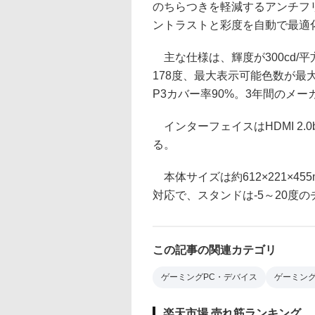
のちらつきを軽減するアンチフリッカ
ントラストと彩度を自動で最適
主な仕様は、輝度が300cd/平
178度、最大表示可能色数が最大1
P3カバー率90%。3年間のメ
インターフェイスはHDMI 2.0b 
る。
本体サイズは約612×221×455
対応で、スタンドは-5～20度
この記事の関連カテゴリ
ゲーミングPC・デバイス
ゲーミン
楽天市場 売れ筋ランキング