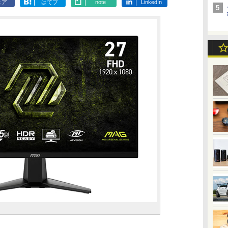
ェア
はてブ
note
LinkedIn