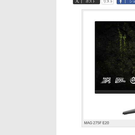
ポスト
リスト
シ
MAG 275F E20