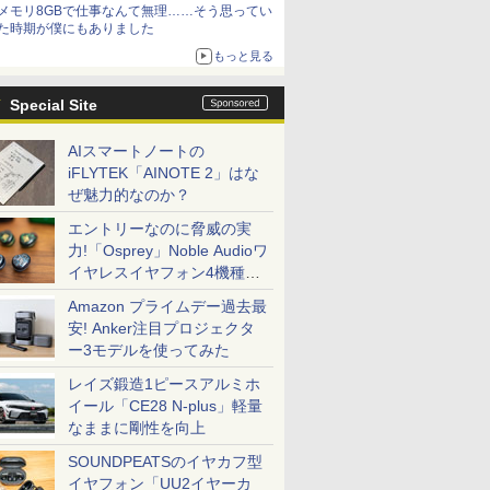
メモリ8GBで仕事なんて無理……そう思ってい
た時期が僕にもありました
もっと見る
Special Site
AIスマートノートの
iFLYTEK「AINOTE 2」はな
ぜ魅力的なのか？
エントリーなのに脅威の実
力!「Osprey」Noble Audioワ
イヤレスイヤフォン4機種を
一気に聴く
Amazon プライムデー過去最
安! Anker注目プロジェクタ
ー3モデルを使ってみた
レイズ鍛造1ピースアルミホ
イール「CE28 N-plus」軽量
なままに剛性を向上
SOUNDPEATSのイヤカフ型
イヤフォン「UU2イヤーカ