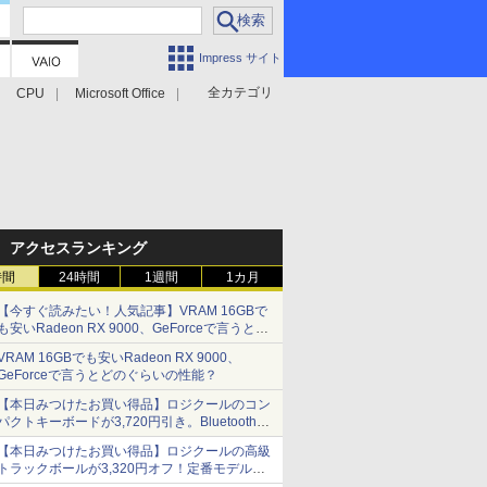
Impress サイト
全カテゴリ
CPU
Microsoft Office
アクセスランキング
時間
24時間
1週間
1カ月
【今すぐ読みたい！人気記事】VRAM 16GBで
も安いRadeon RX 9000、GeForceで言うとど
のぐらいの性能？ - PC Watch
VRAM 16GBでも安いRadeon RX 9000、
GeForceで言うとどのぐらいの性能？
【本日みつけたお買い得品】ロジクールのコン
パクトキーボードが3,720円引き。Bluetoothで3
台接続対応
【本日みつけたお買い得品】ロジクールの高級
トラックボールが3,320円オフ！定番モデルも
5,280円に割引中