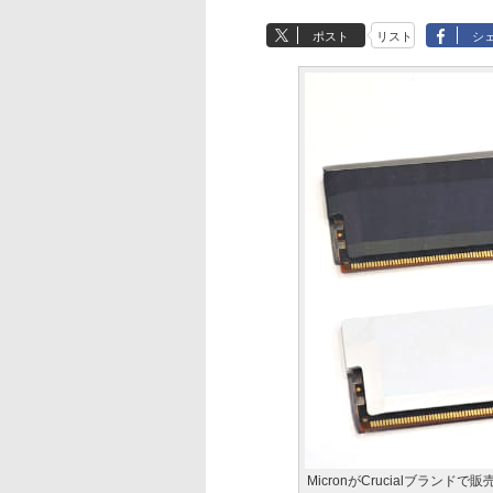
ポスト
リスト
シ
MicronがCrucialブランドで