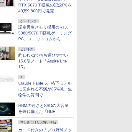
RTX 5070 Ti搭載の記念PCを
49万9,800円で発売
ゲーミング
認定再生メモリ採用のRTX
5080/5070 Ti搭載ゲーミング
PC、ユニットコムから
ビジネス
約1.49kgで持ち運びやすい
15.6型ノート「Aspire Lite
15」
AI
Claude Fable 5、格下モデル
に回される不満が85%減。生
物学の質問で
HBMの速さとSSDの大容量
を兼ね備えた「HBF」
本日みつけたお買い得品
カード付きの「プロ野球チッ