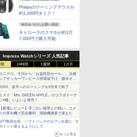
Philipsのゲーミングマウスが
約1,200円オトク！
本日みつけたお買い得品
モトローラのスマホが約1万
7,000円で購入可能
Impress Watchシリーズ 人気記事
時間
24時間
1週間
1カ月
ユニクロ、今日から「お盆特別セール」。涼感
シアサッカーワンピース待望値下げ、撥水ギア
ショーツは1990円に
KDDI、楽天へのローミングを9月末で終了
ミスド「Mrs. GREEN APPLE」のコラボドーナ
ツ4種、いよいよ発売！
【家電レビュー】手ごわい雑草との戦い、コメ
リの草刈機で完全勝利 掃除機感覚で使えた
NTT島田社長、ソフトバンクのセブン出資に「d
ポイント使えるようにして」
もっと見る