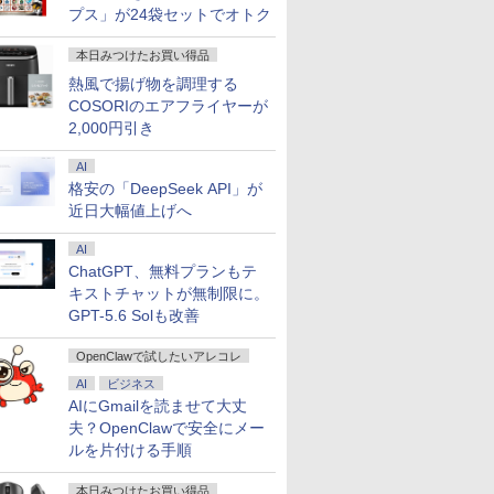
プス」が24袋セットでオトク
本日みつけたお買い得品
熱風で揚げ物を調理する
COSORIのエアフライヤーが
2,000円引き
AI
格安の「DeepSeek API」が
近日大幅値上げへ
AI
ChatGPT、無料プランもテ
キストチャットが無制限に。
GPT-5.6 Solも改善
OpenClawで試したいアレコレ
AI
ビジネス
AIにGmailを読ませて大丈
夫？OpenClawで安全にメー
ルを片付ける手順
本日みつけたお買い得品