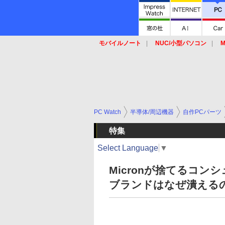
モバイルノート
NUC/小型パソコン
M
SSD
キーボード
マウス
PC Watch
半導体/周辺機器
自作PCパーツ
特集
Select Language
▼
Micronが捨てるコンシ
ブランドはなぜ潰える