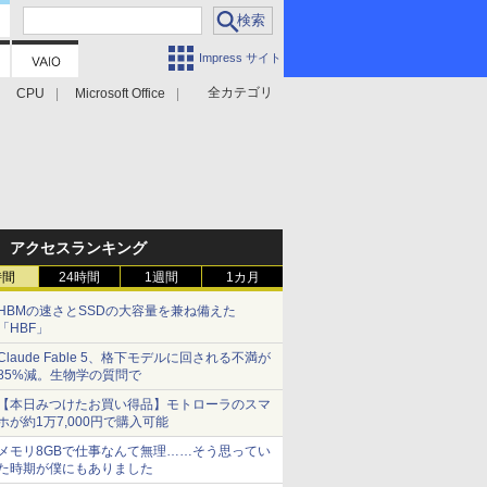
Impress サイト
全カテゴリ
CPU
Microsoft Office
アクセスランキング
時間
24時間
1週間
1カ月
HBMの速さとSSDの大容量を兼ね備えた
「HBF」
Claude Fable 5、格下モデルに回される不満が
85%減。生物学の質問で
【本日みつけたお買い得品】モトローラのスマ
ホが約1万7,000円で購入可能
メモリ8GBで仕事なんて無理……そう思ってい
た時期が僕にもありました