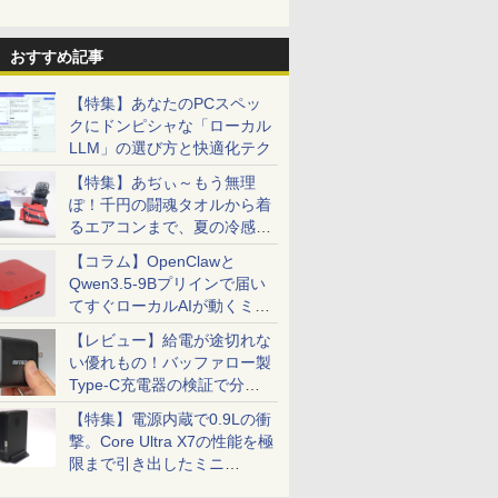
おすすめ記事
【特集】あなたのPCスペッ
クにドンピシャな「ローカル
LLM」の選び方と快適化テク
【特集】あぢぃ～もう無理
ぽ！千円の闘魂タオルから着
るエアコンまで、夏の冷感グ
ッズ一挙紹介
【コラム】OpenClawと
Qwen3.5-9Bプリインで届い
てすぐローカルAIが動くミニ
PC「SER9 Pro」
【レビュー】給電が途切れな
い優れもの！バッファロー製
Type-C充電器の検証で分か
ったこと
【特集】電源内蔵で0.9Lの衝
撃。Core Ultra X7の性能を極
限まで引き出したミニ
PC「GPD BOX」