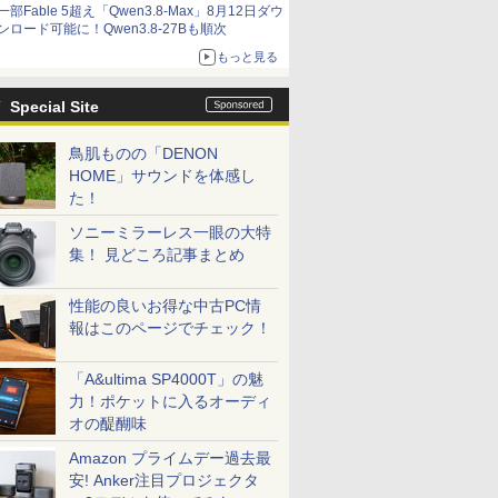
一部Fable 5超え「Qwen3.8-Max」8月12日ダウ
ンロード可能に！Qwen3.8-27Bも順次
もっと見る
Special Site
鳥肌ものの「DENON
HOME」サウンドを体感し
た！
ソニーミラーレス一眼の大特
集！ 見どころ記事まとめ
性能の良いお得な中古PC情
報はこのページでチェック！
「A&ultima SP4000T」の魅
力！ポケットに入るオーディ
オの醍醐味
Amazon プライムデー過去最
安! Anker注目プロジェクタ