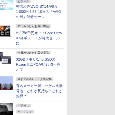
ビジネス
整備済みVAIO SX14が8万
1,000円！8月10日の「VAIO
の日」記念セール
本日みつけたお買い得品
約8万8千円オフ！Core Ultra
X7搭載ノートが特大セール
に
本日みつけたお買い得品
32GBメモリ/1TB SSDの
RyzenミニPCが約2万3千円
オフ
今すぐ読みたい！人気記事
有名メーカー製ニッケル水素
電池、どれが長持ち？どれが
お得？
ギア推し
ゲーミング