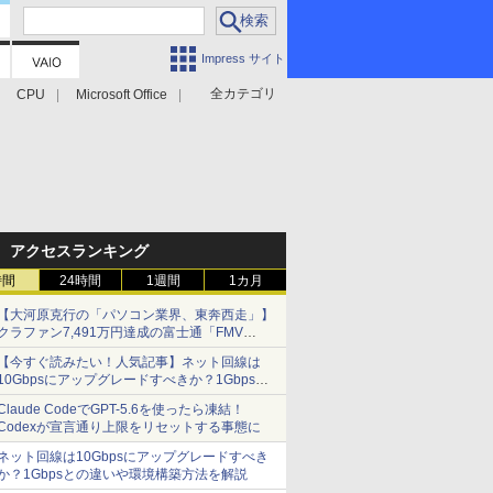
Impress サイト
全カテゴリ
CPU
Microsoft Office
アクセスランキング
時間
24時間
1週間
1カ月
【大河原克行の「パソコン業界、東奔西走」】
クラファン7,491万円達成の富士通「FMV
Keyboard X」、極限の静音化を追求
【今すぐ読みたい！人気記事】ネット回線は
10Gbpsにアップグレードすべきか？1Gbpsと
の違いや環境構築方法を解説 - PC Watch
Claude CodeでGPT-5.6を使ったら凍結！
Codexが宣言通り上限をリセットする事態に
ネット回線は10Gbpsにアップグレードすべき
か？1Gbpsとの違いや環境構築方法を解説