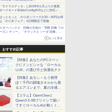
オリジナルの湯呑みや寿司皿が景品に登場！
「サクラエディタ」に約3年8カ月ぶりの更新、
ダークモード/EditorConfig/IVSなどに対応／複
数の脆弱性に対処したセキュリティアップデー
ほっともっと、のり弁シリーズが30～90円お得
ト
な「のり弁フェア」4日間限定で実施
スターバックス、巨峰が主役の「芳醇 巨峰 フロ
ーズン ティー」「チラックス ソーダ 巨峰」発
売
もっと見る
おすすめ記事
【特集】あなたのPCスペッ
クにドンピシャな「ローカル
LLM」の選び方と快適化テク
【特集】あぢぃ～もう無理
ぽ！千円の闘魂タオルから着
るエアコンまで、夏の冷感グ
ッズ一挙紹介
【コラム】OpenClawと
Qwen3.5-9Bプリインで届い
てすぐローカルAIが動くミニ
PC「SER9 Pro」