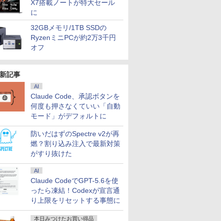
X7搭載ノートが特大セール
に
32GBメモリ/1TB SSDの
RyzenミニPCが約2万3千円
オフ
新記事
AI
Claude Code、承認ボタンを
何度も押さなくていい「自動
モード」がデフォルトに
防いだはずのSpectre v2が再
燃？割り込み注入で最新対策
がすり抜けた
AI
Claude CodeでGPT-5.6を使
ったら凍結！Codexが宣言通
り上限をリセットする事態に
本日みつけたお買い得品