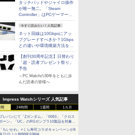
タッチパッドやジャイロ操作
が唯一無二。「Steam
Controller」はPCゲーマーの
最適解だ
今すぐ読みたい！人気記事
ネット回線は10Gbpsにアッ
プグレードすべきか？1Gbps
との違いや環境構築方法を解
説
【創刊30周年記念】日替わり
「超・読者プレゼント祭り」
予告
～PC Watchの30年をともに歩
んだ読者の皆様へ
Impress Watchシリーズ 人気記事
時間
24時間
1週間
1カ月
プレバンにて「Zガンダム」「0083」「クロス
ボーン」「UC」のRGガンプラ10製品を対象に
した抽選販売が8月10日11時より実施！
「ちいかわ」×くら寿司コラボキャンペーンが8
月21日より期間限定開催