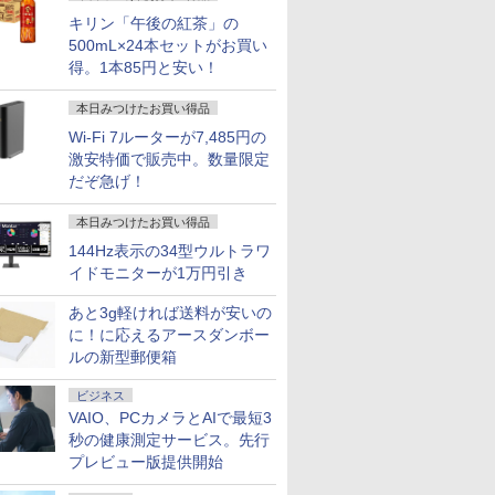
キリン「午後の紅茶」の
500mL×24本セットがお買い
得。1本85円と安い！
本日みつけたお買い得品
Wi-Fi 7ルーターが7,485円の
激安特価で販売中。数量限定
だぞ急げ！
本日みつけたお買い得品
144Hz表示の34型ウルトラワ
イドモニターが1万円引き
あと3g軽ければ送料が安いの
に！に応えるアースダンボー
ルの新型郵便箱
ビジネス
VAIO、PCカメラとAIで最短3
秒の健康測定サービス。先行
プレビュー版提供開始