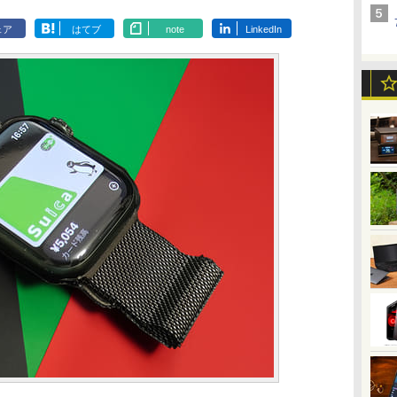
ェア
はてブ
note
LinkedIn