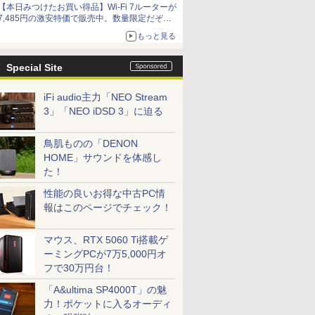
【本日みつけたお買い得品】Wi-Fi 7ルーターが
7,485円の激安特価で販売中。数量限定だぞ急
げ！
もっと見る
Special Site
iFi audio主力「NEO Stream
3」「NEO iDSD 3」に迫る
鳥肌ものの「DENON
HOME」サウンドを体感し
た！
性能の良いお得な中古PC情
報はこのページでチェック！
マウス、RTX 5060 Ti搭載ゲ
ーミングPCが7万5,000円オ
フで30万円台！
「A&ultima SP4000T」の魅
力！ポケットに入るオーディ