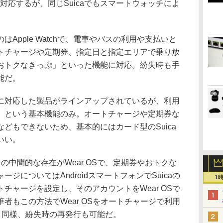
の製品が対応するが、同じSuicaでもスマートウォッチによ
pple Watchで、電車やバスの利用や支払いと
トチャージや定期券、指定日と指定エリアで乗り放
おトクなきっぷ」といった機能に対応。紛失時も手
能だ。
Suicaに対応した製品がラインアップされているが、利用
」という基本機能のみ。オートチャージや定期券な
どもできないため、基本的にはカード型のSuica
いい。
ンドの中間的な存在がWear OSで、定期券やおトクな
ジについてはAndroidスマートフォンでSuicaの
1
チャージを設定し、そのアカウントをWear OSで
者もこの方法でWear OSをオートチャージで利用
chと同様、紛失時の再発行も可能だ。