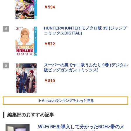
強炭酸水 ペットボトル 500ミリリットル (Sm
￥250
N5095 LPDDR4X 16GB 256GB SSD】m
art Basic)
￥14,990
￥594
ini pc Windows11 Pro 超軽量 4コア/4ス
【ポイント最大28倍】 lenovo モニター
3
超得1,000円OFF｜新生活応援 豪華特典
レッド 2.9GHz ミニパソコン 静音 M.2 2
L22-4e 21.5インチ ワイド フルHD 1920
3
￥1,625
付き｜最新OS対応 第8世代｜最大180日
242 SATA WIFI6 Bluetooth5.2 4K HDMI
×1080 IPS 4ms 250nit リフレッシュレー
ハヤブサ消防団 森へつづく道 [ 池井戸 潤
4
保証｜Core i3 第8世代｜中古ノートパソ
2画面出力 デスクトップPC みにpc 省エ
ト 100Hz HDMI VGA D-Sub チルト VES
]
コン Windows11 office付き｜中古ノー
ネ オフィス高速起動 省電力 静音設計
A規格 67D5KAC6JP レノボ ディスプレ
【2026年アップグレード版】AOKIMI ワイヤ
On My Road (Stadium ver.)
HUNTER×HUNTER モノクロ版 39 (ジャンプ
トパソコン 15.6 テンキー付き｜ノートパ
イ 液晶モニター 【展示品特価】
レスイヤホン bluetooth イヤホン V12 小型
コミックスDIGITAL)
by Amazon 天然水ラベルレス 2L×9本
￥2,200
ソコン Microsoft Office付き｜ノートパ
軽量 ブルートゥースHi-Fi 最大36時間再生 ぶ
￥49,800
￥250
ソコンWindows11 第8世代
るーとゅーす コードレス ENCノイズキャン
￥8,980
￥572
￥1,117
セリング 自動ペアリング Type-C充電 マイク
付き 防水 タッチ式音量調整 スポーツ/通勤/通
￥19,800
学/WEB会議(ホワイト)
【★最大100%ポイント】【Win11正式対
4
角川まんが学習シリーズ 日本の歴史
5
応】Dell OptiPlex 3070 SFF/第9世代 Co
【お買い物マラソ開催中！P最大31.5%還
On My Road (Stadium ver.)
スーパーの裏でヤニ吸うふたり 9巻 (デジタル
4
全16巻+別巻5冊定番セット [ 山本 博文
￥1,964
re i5/メモリ:8GB/16GB/32GB/SSD:256
元】五年保証 白 モバイルモニター 15.6
版ビッグガンガンコミックス)
【Amazon.co.jp限定】 伊藤園 磨かれて、澄
]
【今だけ】全品ポイント10倍 お買い物マ
GB/512GB/1TB/USB 3.1/DP/HDMI/Wi-fi/
インチ FHD 1920×1080 1080P Fast IPS
みきった日本の水 2L 8本 ラベルレス [ ケース
4
￥250
ラソン★8/4～8/11★中古パソコン ノー
2画面出力/Windows11/Windows10/Offi
パネル PU保護カバー付き 非光沢 1200:1
] [ 水 ] [ ペットボトル ] [ 箱買い ] [ ストック
￥810
￥23,760
トPC NEC VersaPro VX-4 PC-VKT16XZ
ce/中古 デスクトップ デスクトップPC
高コントラスト 超軽量 640g スピーカー
Xiaomi シャオミ REDMI Buds 8 Lite ワイヤ
] [ 水分補給 ]
G4 Core i5 8250U メモリ8GB / 16GB 中
内蔵 Type-C/HDMI 接続 PS5/Switch/PC/
レスイヤホン Bluetooth 5.4 ノイズキャンセ
古SSD 2.5インチ128GB / 256GB / 512G
スマホ対応 MFP156T1F
リング ANC 36時間再生
￥37,800
￥998
B Windows11 Pro 64bit【送料無料】
Amazonランキングをもっと見る
【1年保証】
￥8,999
￥3,480
編集部のおすすめ記事
￥17,800
NEC Mate ML-D 単体 Windows11 64bit
5
HDMI Core i5 12400 メモリー16GB 高
速SSD256GB+HDD500GB DVDマルチ
【楽天1位!1,600円OFFクーポン 8/4 20:
Wi-Fi 6Eを導入して分かった6GHz帯のメ
5