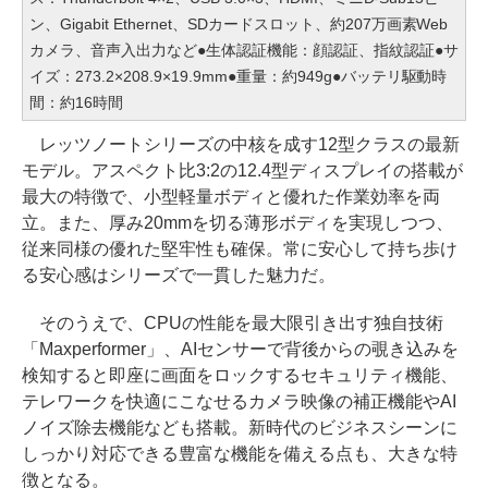
ン、Gigabit Ethernet、SDカードスロット、約207万画素Web
カメラ、音声入出力など●生体認証機能：顔認証、指紋認証●サ
イズ：273.2×208.9×19.9mm●重量：約949g●バッテリ駆動時
間：約16時間
レッツノートシリーズの中核を成す12型クラスの最新
モデル。アスペクト比3:2の12.4型ディスプレイの搭載が
最大の特徴で、小型軽量ボディと優れた作業効率を両
立。また、厚み20mmを切る薄形ボディを実現しつつ、
従来同様の優れた堅牢性も確保。常に安心して持ち歩け
る安心感はシリーズで一貫した魅力だ。
そのうえで、CPUの性能を最大限引き出す独自技術
「Maxperformer」、AIセンサーで背後からの覗き込みを
検知すると即座に画面をロックするセキュリティ機能、
テレワークを快適にこなせるカメラ映像の補正機能やAI
ノイズ除去機能なども搭載。新時代のビジネスシーンに
しっかり対応できる豊富な機能を備える点も、大きな特
徴となる。