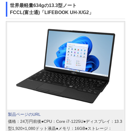
世界最軽量634gの13.3型ノート
FCCL(富士通)「LIFEBOOK UH-X/G2」
製品ページのURL
価格：24万円前後●CPU：Core i7-1225U●ディスプレイ：13.3
型1,920×1,080ドット液晶●メモリ：16GB●ストレージ：