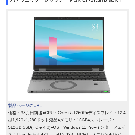
パナソニック「レッツノート SR CF-SR3HDNCR」
製品ページのURL
価格：33万円前後●CPU：Core i7-1260P●ディスプレイ：12.4
型1,920×1,280ドット液晶●メモリ：16GB●ストレージ：
512GB SSD(PCIe 4.0)●OS：Windows 11 Pro●インターフェイ
ス：Thunderbolt 4×2、USB 3.0×3、HDMI、ミニD-Sub15ピ