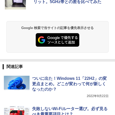
デスクトップパソコン【中古】【30日保
00-8/11 01:59】Xiaomi Monitor A24i 20
リット。5GHz帯との差を比べてみた
【1500円OFFクーポン】【テンキー&Wi
証】20007027
26 ディスプレイ 1080P 23.8インチ 144
5
-Fi】ノートパソコン 15.6インチ SSD128
Hzリフレッシュレート sRGB99% 1670
GB メモリ8GB Core i3 第8世代 Micros
万色 300nits ΔE＜1 低ブルーライト 大
￥59,800
oft Office付き Windows11 Lenovo Thi
画面 TÜV認証 目にやさしい 調整可能な
nkpad L580 中古ノートパソコン PC パ
スタンド VESA
ソコン 中古ノートPC 中古PC SSD1TB
Google 検索で当サイトの記事を優先表示させる
メモリ16GB 中古パソコン レノボ
￥12,580
￥21,800
関連記事
ついに出た！Windows 11「22H2」の変
更点まとめ。どこが変わって何が新しく
なったのか？
2022年9月22日
失敗しないWi-Fiルーター選び。必ず見る
べき最重要項目とは？