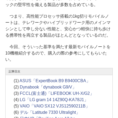
ックの堅牢性を備える製品が多数を占めている。
つまり、高性能プロセッサ搭載の1kg切りモバイルノ
ートは、テレワークやハイブリッドワーク用のメインマ
シンとして申し分ない性能と、安心かつ軽快に持ち歩け
る携帯性を両立する製品がほとんどとなっているのだ。
今回、そういった基準を満たす最新モバイルノートを
10機種紹介するので、購入の際の参考にしてもらいた
い。
記事目次
(1)
ASUS「ExpertBook B9 B9400CBA」
(2)
Dynabook「dynabook G9/V」
(3)
FCCL(富士通)「LIFEBOOK UH-X/G2」
(4)
LG「LG gram 14 14Z90Q-KA78J1」
(5)
VAIO「VAIO SX12 VJS12590211B」
(6)
デル「Latitude 7330 Ultralight」