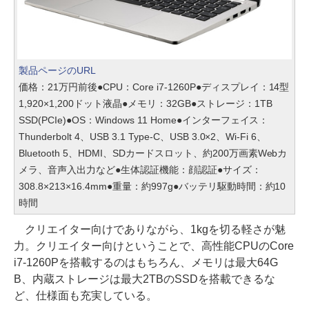
製品ページのURL
価格：21万円前後●CPU：Core i7-1260P●ディスプレイ：14型
1,920×1,200ドット液晶●メモリ：32GB●ストレージ：1TB
SSD(PCIe)●OS：Windows 11 Home●インターフェイス：
Thunderbolt 4、USB 3.1 Type-C、USB 3.0×2、Wi-Fi 6、
Bluetooth 5、HDMI、SDカードスロット、約200万画素Webカ
メラ、音声入出力など●生体認証機能：顔認証●サイズ：
308.8×213×16.4mm●重量：約997g●バッテリ駆動時間：約10
時間
クリエイター向けでありながら、1kgを切る軽さが魅
力。クリエイター向けということで、高性能CPUのCore
i7-1260Pを搭載するのはもちろん、メモリは最大64G
B、内蔵ストレージは最大2TBのSSDを搭載できるな
ど、仕様面も充実している。