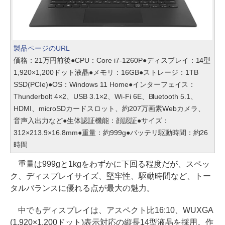
製品ページのURL
価格：21万円前後●CPU：Core i7-1260P●ディスプレイ：14型
1,920×1,200ドット液晶●メモリ：16GB●ストレージ：1TB
SSD(PCIe)●OS：Windows 11 Home●インターフェイス：
Thunderbolt 4×2、USB 3.1×2、Wi-Fi 6E、Bluetooth 5.1、
HDMI、microSDカードスロット、約207万画素Webカメラ、
音声入出力など●生体認証機能：顔認証●サイズ：
312×213.9×16.8mm●重量：約999g●バッテリ駆動時間：約26
時間
重量は999gと1kgをわずかに下回る程度だが、スペッ
ク、ディスプレイサイズ、堅牢性、駆動時間など、トー
タルバランスに優れる点が最大の魅力。
中でもディスプレイは、アスペクト比16:10、WUXGA
(1,920×1,200ドット)表示対応の縦長14型液晶を採用。作