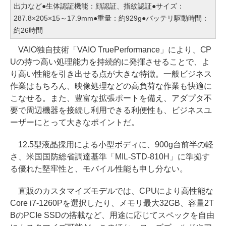
出力など●生体認証機能：顔認証、指紋認証●サイズ：
287.8×205×15～17.9mm●重量：約929g●バッテリ駆動時間：
約26時間
VAIO独自技術「VAIO TruePerformance」により、CP
Uの持つ高い処理能力を持続的に発揮させることで、よ
り高い性能を引き出せる点が大きな特徴。一般ビジネス
作業はもちろん、映像処理などの高負荷な作業も快適に
こなせる。また、豊富な拡張ポートを備え、アダプタ不
要で周辺機器を接続し利用できる利便性も、ビジネスユ
ーザーにとって大きなポイントだ。
12.5型液晶採用による小型ボディに、900g台前半の軽
さ、米国国防総省調達基準「MIL-STD-810H」に準拠す
る優れた堅牢性と、モバイル性能も申し分ない。
直販のカスタマイズモデルでは、CPUにより高性能な
Core i7-1260Pを選択したり、メモリ最大32GB、容量2T
BのPCIe SSDの搭載など、用途に応じてスペックを自由