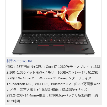
製品ページのURL
価格：28万円前後●CPU：Core i7-1260P●ディスプレイ：13型
2,160×1,350ドット液晶●メモリ：16GB●ストレージ：512GB
SSD(PCIe 4.0)●OS：Windows 11 Pro●インターフェイス：
Thunderbolt 4×2、Wi-Fi 6E、Bluetooth 5.2、約207万画素Web
カメラ、音声入出力●生体認証機能：指紋認証●サイズ：
293.2×208×14.4mm●重量：約966.5g●バッテリ駆動時間：約
18.2時間