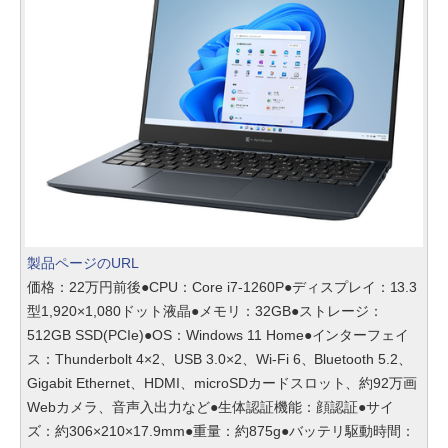
製品ページのURL
価格：22万円前後●CPU：Core i7-1260P●ディスプレイ：13.3
型1,920×1,080ドット液晶●メモリ：32GB●ストレージ：
512GB SSD(PCIe)●OS：Windows 11 Home●インターフェイ
ス：Thunderbolt 4×2、USB 3.0×2、Wi-Fi 6、Bluetooth 5.2、
Gigabit Ethernet、HDMI、microSDカードスロット、約92万画
Webカメラ、音声入出力など●生体認証機能：顔認証●サイ
ズ：約306×210×17.9mm●重量：約875g●バッテリ駆動時間：