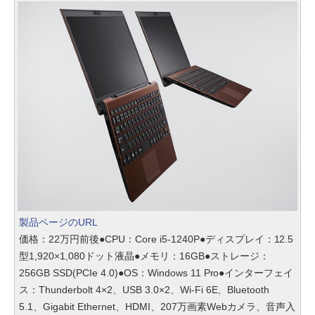
製品ページのURL
価格：22万円前後●CPU：Core i5-1240P●ディスプレイ：12.5
型1,920×1,080ドット液晶●メモリ：16GB●ストレージ：
256GB SSD(PCIe 4.0)●OS：Windows 11 Pro●インターフェイ
ス：Thunderbolt 4×2、USB 3.0×2、Wi-Fi 6E、Bluetooth
5.1、Gigabit Ethernet、HDMI、207万画素Webカメラ、音声入