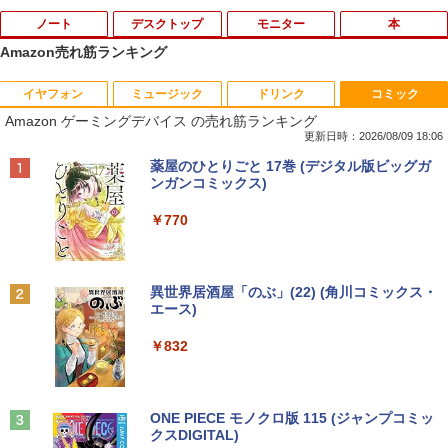
ノート
デスクトップ
モニター
本
Amazon売れ筋ランキング
イヤフォン
ミュージック
ドリンク
コミック
【ノートPC用】【あんしん3ヶ月に延長
中古パソコン | NEC | Mate MKM28L-3 |
NEC AS223WM 液晶モニター 21.5イン
宇宙兄弟（46） 【電子書籍】[ 小山宙哉
1
1
1
1
Amazon ゲーミングデバイス の売れ筋ランキング
保証】通常付属している30日の保証期間
Windows11 | デスクトップ | 一年保証 |
チワイド 白 ホワイト 1920×1080 （フル
]
が3ヶ月に延長されます。【単品購入・併
第8世代 | Core i5 8400 2.8(〜最大4.0)G
HD）TN 白色LEDバックライト ミニ D-s
更新日時：2026/08/09 18:06
用不可※レビューキャンペーンは除く /
Hz | MEM:8GB | SSD:256GB | DVDマル
ub VGA HDMI ディスプレイ PS4 switch
￥1,131
Anker Soundcore P40i オフホワイト
BRUCE WAYNE feat. Flo Milli, ATL Jacob
【Amazon.co.jp限定】 い・ろ・は・す 2L P
薬屋のひとりごと 17巻 (デジタル版ビッグガ
ノートパソコン専用】
チ | 無線LAN:なし | Win11Pro64bit
対応 スイッチ 【中古】
[Explicit]
ET ラベルレス ×8本
ンガンコミックス)
￥7,990
￥1,000
￥12,000
￥5,200
￥250
￥1,112
￥770
DVD付 学研まんが NEW日本の歴史
2
4大特典付き全14巻セット [ 大石 学 ]
【期間限定★新品無線マウス付】中古ノ
HP ProDesk 400 G6 DM 【Core i5 1050
中古モニター | 液晶ディスプレイ | PHILI
2
2
2
Anker Soundcore P31i ブラック
BRUCE WAYNE feat. Flo Milli, ATL Jacob
by Amazon 天然水 ラベルレス 500ml ×24本
異世界居酒屋「のぶ」(22) (角川コミックス・
ートパソコン Windows11 Office2019搭
0T/メモリ16GB(DDR4)/SSD256GB(M.2
PS | 243V5QHABA/11 | 23.6インチワイ
￥21,560
[Explicit]
富士山の天然水 バナジウム含有 水 ミネラル
エース)
載 15.6型 テンキー付き Celeron 第8世代
NVMe)/Win11Pro-64bit】【中古/送料無
ド 1920×1080(フルHD) | LEDバックライ
ウォーター ペットボトル 静岡県産 500ミリリ
￥5,990
Core i3 Core i5 メモリ4GB/16GB SSD1
料】※沖縄・離島を除く
ト | スピーカー内蔵 | 3系統入力(VGA・D
ットル (Smart Basic)
￥250
￥832
28GB～1TB Webカメラ DVD 無線LAN
VI-D・HDMI) | VGAケーブル・電源ケー
店長おまかせPC 初期設定済 送料無料
ブル付属【30日保証】
￥32,980
オレンジページ 2026 10/17号増刊＜グレ
3
￥1,380
【中古】
ー＞ [雑誌]
￥5,980
Anker Soundcore Liberty 5 ミッドナイトブ
見知らぬ糸
ONE PIECE モノクロ版 115 (ジャンプコミッ
￥9,999
￥1,689
ラック
クスDIGITAL)
by Amazon 炭酸水 ラベルレス 500ml ×24本
【正規永久版Office付き】ミニpc 【Intel
3