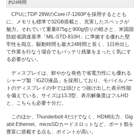
約24時間
CPUにTDP 28WのCore i7-1260Pを採用するととも
に、メモリも標準で32GB搭載と、充実したスペックが
魅力。それでいて重量875gと900g切りの軽さと、米国国
防総省調達基準「MIL-STD-810H」に準拠する優れた堅
牢性を両立。駆動時間も最大24時間と長く、1日外出し
て作業を行なう場合でもバッテリ残量をまったく気にす
る必要がない。
ディスプレイは、鮮やかな発色で省電力性にも優れる
シャープ製「IGZO液晶」を採用しており、モバイルノー
トのディスプレイの中では頭ひとつ抜け出した表示性能
を備えている。サイズは13.3型、表示解像度はフルHD
と、こちらも必要十分だ。
このほか、Thunderbolt 4だけでなく、HDMI出力、Gig
abit Ethernet、microSDカードスロットなど、ポート類を
豊富に搭載する点も、ポイントが高い。