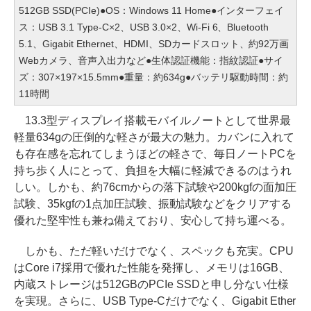
512GB SSD(PCIe)●OS：Windows 11 Home●インターフェイ
ス：USB 3.1 Type-C×2、USB 3.0×2、Wi-Fi 6、Bluetooth
5.1、Gigabit Ethernet、HDMI、SDカードスロット、約92万画
Webカメラ、音声入出力など●生体認証機能：指紋認証●サイ
ズ：307×197×15.5mm●重量：約634g●バッテリ駆動時間：約
11時間
13.3型ディスプレイ搭載モバイルノートとして世界最
軽量634gの圧倒的な軽さが最大の魅力。カバンに入れて
も存在感を忘れてしまうほどの軽さで、毎日ノートPCを
持ち歩く人にとって、負担を大幅に軽減できるのはうれ
しい。しかも、約76cmからの落下試験や200kgfの面加圧
試験、35kgfの1点加圧試験、振動試験などをクリアする
優れた堅牢性も兼ね備えており、安心して持ち運べる。
しかも、ただ軽いだけでなく、スペックも充実。CPU
はCore i7採用で優れた性能を発揮し、メモリは16GB、
内蔵ストレージは512GBのPCIe SSDと申し分ない仕様
を実現。さらに、USB Type-Cだけでなく、Gigabit Ether