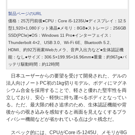
製品ページのURL
価格：25万円前後●CPU：Core i5-1235U●ディスプレイ：12.5
型1,920×1,080ドット液晶●メモリ：8GB●ストレージ：256GB
SSD(PCIe)●OS：Windows 11 Pro●インターフェイス：
Thunderbolt 4×2、USB 3.0、Wi-Fi 6E、Bluetooth 5.2、
HDMI、約92万画素Webカメラ、音声入出力など●生体認証機
能：なし●サイズ：306.5×199.95×16.96mm●重量：約967g●バ
ッテリ駆動時間：約12時間
日本ユーザーからの要望を受けて開発された、デルの
法人向けノートPC初の1kg切りモデル。ボディにマグネ
シウム合金を採用することで、軽さと優れた堅牢性を両
立しており、安心・軽快に持ち運べるボディとなってい
る。ただ、最大限の軽さ追求のため、生体認証機能や背
後からの覗き込みを感知すると画面を見えなくするプラ
イバシー機能などが省かれている点は少々残念だ。
スペック的には、CPUがCore i5-1245U、メモリが8G