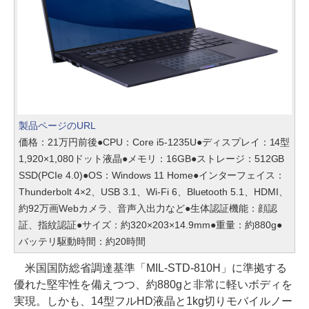
製品ページのURL
価格：21万円前後●CPU：Core i5-1235U●ディスプレイ：14型
1,920×1,080ドット液晶●メモリ：16GB●ストレージ：512GB
SSD(PCIe 4.0)●OS：Windows 11 Home●インターフェイス：
Thunderbolt 4×2、USB 3.1、Wi-Fi 6、Bluetooth 5.1、HDMI、
約92万画Webカメラ、音声入出力など●生体認証機能：顔認
証、指紋認証●サイズ：約320×203×14.9mm●重量：約880g●
バッテリ駆動時間：約20時間
米国国防総省調達基準「MIL-STD-810H」に準拠する
優れた堅牢性を備えつつ、約880gと非常に軽いボディを
実現。しかも、14型フルHD液晶と1kg切りモバイルノー