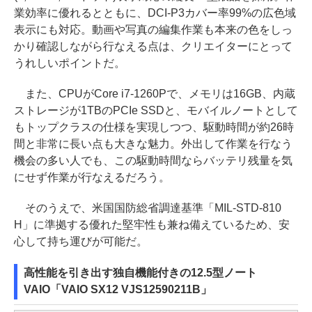
業効率に優れるとともに、DCI-P3カバー率99%の広色域
表示にも対応。動画や写真の編集作業も本来の色をしっ
かり確認しながら行なえる点は、クリエイターにとって
うれしいポイントだ。
また、CPUがCore i7-1260Pで、メモリは16GB、内蔵
ストレージが1TBのPCIe SSDと、モバイルノートとして
もトップクラスの仕様を実現しつつ、駆動時間が約26時
間と非常に長い点も大きな魅力。外出して作業を行なう
機会の多い人でも、この駆動時間ならバッテリ残量を気
にせず作業が行なえるだろう。
そのうえで、米国国防総省調達基準「MIL-STD-810
H」に準拠する優れた堅牢性も兼ね備えているため、安
心して持ち運びが可能だ。
高性能を引き出す独自機能付きの12.5型ノート
VAIO「VAIO SX12 VJS12590211B」