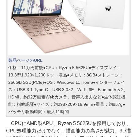
製品ページのURL
価格：11万円前後●CPU：Ryzen 5 5625U●ディスプレイ：
13.3型1,920×1,200ドット液晶●メモリ：8GB●ストレージ：
256GB SSD(PCIe)●OS：Windows 11 Home●インターフェイ
ス：USB 3.1 Type-C、USB 3.0×2、Wi-Fi 6E、Bluetooth 5.2、
HDMI、約92万画素Webカメラ、音声入出力など●生体認証機
能：指紋認証●サイズ：約298×209×16.9mm●重量：約957g●
バッテリ駆動時間：最大11時間
CPUにAMD製APU、Ryzen 5 5625Uを採用しており、
CPU処理能力だけでなく、描画能力の高さが魅力。3D描