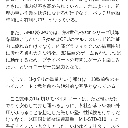
ともに、電力効率も高められている。これによって、処
理の重い作業を快適になせるだけでなく、バッテリ駆動
時間にも有利なCPUとなっている。
また、AMD製APUでは、第4世代Ryzenシリーズ以降
を基準としたい。RyzenはCPUのマルチスレッド処理能
力に優れるだけでなく、内蔵グラフィックスの描画性能
に優れる点も大きな特徴。3D描画のゲームもかなり快適
に動作するため、プライベートの時間にゲームも楽しみ
たい、というユーザーに魅力となる。
そして、1kg切りの重量という部分は、13型前後のモ
バイルノートで数年前から絶対的な基準となっている。
ここ数年の1kg切りモバイルノートは、ただ軽いだけ
でなく安心して持ち運べるように、各社が落下や強い外
圧が加わることを想定した厳しい堅牢性試験を行なうだ
けでなく、米国国防総省調達基準「MIL-STD-810H」に
準拠するテストもクリアした、いわゆるミリタリースペ