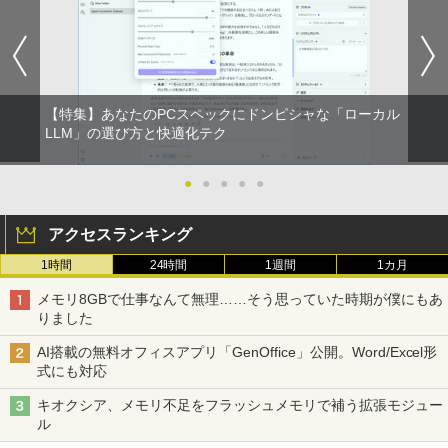
【特集】あなたのPCスペックにドンピシャな「ローカル
LLM」の選び方と快適化テク
●
●
●
●
●
アクセスランキング
1時間
24時間
1週間
1カ月
メモリ8GBで仕事なんて無理……そう思っていた時期が僕にもあ
りました
AI搭載の無料オフィスアプリ「GenOffice」公開。Word/Excel形
式にも対応
キオクシア、メモリ不足をフラッシュメモリで補う拡張モジュー
ル