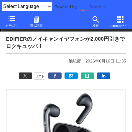
Powered by
Translate
本日みつけたお買い得品
カテゴリ
過去記事
検索
Impressサイト
EDIFIERのノイキャンイヤフォンが2,000円引きで
ロクキュッパ！
池紀彦
2026年6月16日 11:35
リスト