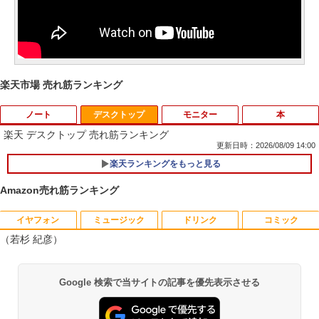
楽天市場 売れ筋ランキング
ノート
デスクトップ
モニター
本
楽天 デスクトップ 売れ筋ランキング
更新日時：2026/08/09 14:00
楽天ランキングをもっと見る
【★最大100%ポイント】【大特価!訳あ
1
り!】富士通 LIFEBOOK A576/第6世代 C
Amazon売れ筋ランキング
ore i3/メモリ:4GB/SSD:128GB/15.6型液
晶/USB 3.0/VGA/HDMI/DVD/Office/中古
パソコン ノートパソコン Windows11 W
イヤフォン
ミュージック
ドリンク
コミック
富士通 Fujitsu 液晶モニター VL-17CST
ちいかわ なんか小さくてかわいいやつ
1
1
indows10
（若杉 紀彦）
17インチ スクエア ホワイト LCD LEDバ
（1） （ワイドKC） [ ナガノ ]
ックライト SXGA 1280×1024 TNパネル
￥8,999
非光沢 ノングレア DVI VESA準拠 ディス
￥1,100
Anker Soundcore P40i オフホワイト
BRUCE WAYNE feat. Flo Milli, ATL Jacob
【Amazon.co.jp限定】 い・ろ・は・す 2L P
薬屋のひとりごと 17巻 (デジタル版ビッグガ
プレイ 【中古】
Google 検索で当サイトの記事を優先表示させる
[Explicit]
ET ラベルレス ×8本
ンガンコミックス)
￥7,990
￥2,750
￥250
￥1,112
￥770
【マラソンP5倍/10%オフクーポン】中古
2