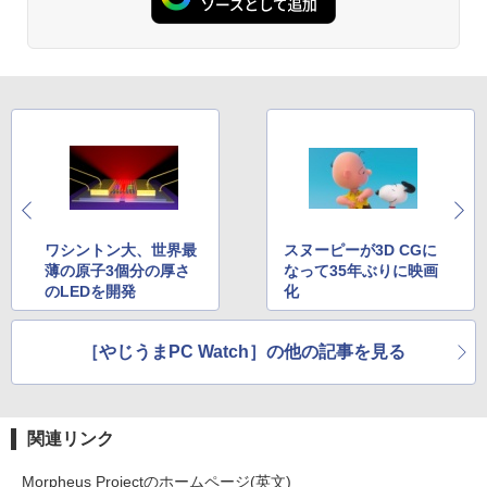
ノートパソコン Windows11 Pro Office
羽生結弦（2027年1月始まりカレンダ
2
付き Panasonic Let's note CF-NX3 第4
ー）
世代 Core i5 メモリ8GB 高速SSD256GB
【超特価】厳選大手メーカー 液晶モニタ
2
12.1インチ Bluetoot WEBカメラ Wi-Fi
Anker Soundcore P31i ブラック
BRUCE WAYNE feat. Flo Milli, ATL Jacob
by Amazon 天然水 ラベルレス 500ml ×24本
異世界居酒屋「のぶ」(22) (角川コミックス・
ー シークレット 19インチワイド ノング
￥4,345
HDMI 初期設定済み 送料無料 90日保証
[Explicit]
富士山の天然水 バナジウム含有 水 ミネラル
エース)
レア VGA DELL NEC 等 液晶ディスプレ
ウォーター ペットボトル 静岡県産 500ミリリ
￥5,990
イ【中古】
￥9,800
ットル (Smart Basic)
￥250
￥832
￥3,100
￥1,380
杖と剣のウィストリア（16） （講談社コ
3
ミックス） [ 大森 藤ノ ]
中古パソコン | Lenovo | ThinkPad L57
3
Anker Soundcore Liberty 5 ミッドナイトブ
見知らぬ糸
ONE PIECE モノクロ版 115 (ジャンプコミッ
0 | Windows11 | ノートPC | 一年保証 |
ラック
クスDIGITAL)
by Amazon 天然水ラベルレス 2L×9本
￥594
モバイルモニター 15.6インチ InnoView
3
第7世代 | Core i5 7200U 2.5(～最大3.1)
￥250
モバイルディスプレイ 自立型 1920*1080
ワシントン大、世界最
スヌーピーが3D CGに
GHz | MEM:8GB | HDD:500GB | DVDマ
￥14,990
￥594
￥1,117
FHD ポータブルモニター IPS液晶パネル
ルチ | 無線LAN:あり | テンキー | Win11P
薄の原子3個分の厚さ
なって35年ぶりに映画
薄型 軽量 持ち運び 壁掛けに対応 Switc
ro64Bit | ACアダプター付属
のLEDを開発
化
h/PS3/PS4/PS5/Xbox One/PC/スマホ/U
SBType-C/標準HDMI対応【選べる種
ちいかわ なんか小さくてかわいいやつ
4
￥9,980
類】タッチ/ケース付き/4Kタイプ
【2026年アップグレード版】AOKIMI ワイヤ
On My Road (Stadium ver.)
HUNTER×HUNTER モノクロ版 39 (ジャンプ
（2） （ワイドKC） [ ナガノ ]
［やじうまPC Watch］の他の記事を見る
レスイヤホン bluetooth イヤホン V12 小型
コミックスDIGITAL)
by Amazon 炭酸水 ラベルレス 500ml ×24本
軽量 ブルートゥースHi-Fi 最大36時間再生 ぶ
強炭酸水 ペットボトル 500ミリリットル (Sm
￥8,980
￥250
￥1,210
るーとゅーす コードレス ENCノイズキャン
art Basic)
￥572
【期間限定 ポイント10倍】Lenovo Idea
4
セリング 自動ペアリング Type-C充電 マイク
Pad D330 10.1型 2-in-1 タブレットPC／
付き 防水 タッチ式音量調整 スポーツ/通勤/通
￥1,625
関連リンク
着脱式キーボード（intel 第九世代Celero
学/WEB会議(ホワイト)
アースドリームス 厳選おまかせモニター
4
n N4000/4GB/64GB eMMC/HD IPS液晶
バムとケロのデイブック Bam and Ker
21.5型〜27型ワイド 【HDMI対応 / FULL
On My Road (Stadium ver.)
スーパーの裏でヤニ吸うふたり 9巻 (デジタル
5
Type-C データ/充電可）/microSD対応
Morpheus Projectのホームページ(英文)