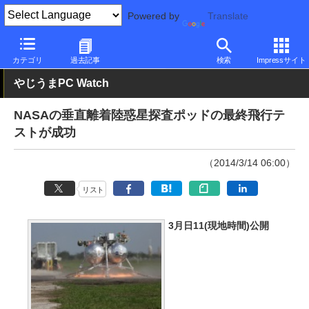
Powered by
Translate
PC Watch
市場
技術
その他
カテゴリ
過去記事
検索
Impressサイト
やじうまPC Watch
NASAの垂直離着陸惑星探査ポッドの最終飛行テ
ストが成功
（2014/3/14 06:00）
リスト
3月日11(現地時間)公開