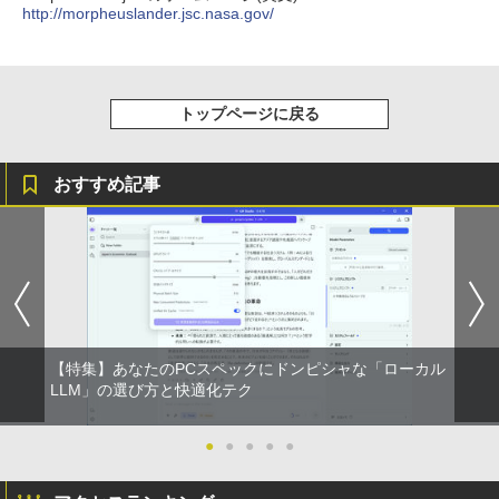
￥1,964
o Day Book [ 島田ゆか ]
HD解像度】 大手メーカー液晶 (Dell/HP/
版ビッグガンガンコミックス)
コカ・コーラ やかんの麦茶 from 爽健美茶 ラ
（最大128GB）/Windows 11 Pro／Dolb
http://morpheuslander.jsc.nasa.gov/
NEC等) テレワーク デュアルモニター S
ベルレス 650mlPET×24本
￥250
y Audio）【整備済み中古品】
witch PS4 PS5対応 【整備済み中古品】
￥4,950
￥810
Xiaomi シャオミ REDMI Buds 8 Lite ワイヤ
￥2,009
￥13,800
レスイヤホン Bluetooth 5.4 ノイズキャンセ
￥6,470
リング ANC 36時間再生
トップページに戻る
￥3,480
【期間限定破格金額！】新生活 新古品 W
5
＼500円OFFクーポンあり！／ モバイル
5
in11搭載 パソコンノートパソコンoffice
モニター 15.6インチ 1080PフルHD ディ
おすすめ記事
付き 初心者向けノートPC 初期設定済 1
スプレイ VESA対応 コスパ デュアルモニ
5.6型 インテル高速CPU ランダムで発送
ター サブモニター ゲーミングモニター
メモリ4GB～ 高速SSD1TB 最大 フルHD
ポータブルモニター 外付けモニター リモ
Webカメラ zoom 軽量薄型 無線 型番更
ートワーク IPS mini pc ミニPC 多デバ
新で在庫処分
イス対応 ブラック
￥12,980
￥9,480
【特集】あなたのPCスペックにドンピシャな「ローカル
LLM」の選び方と快適化テク
●
●
●
●
●