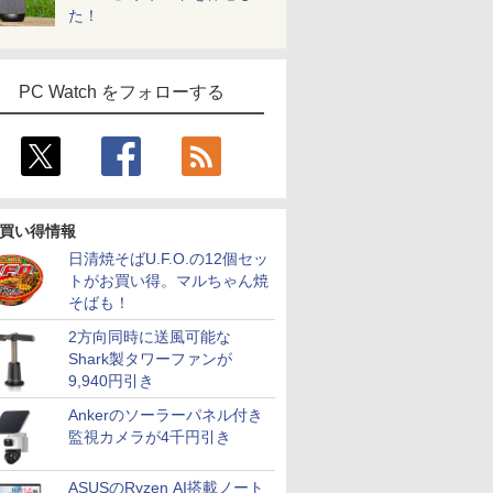
た！
PC Watch をフォローする
買い得情報
日清焼そばU.F.O.の12個セッ
トがお買い得。マルちゃん焼
そばも！
2方向同時に送風可能な
Shark製タワーファンが
9,940円引き
Ankerのソーラーパネル付き
監視カメラが4千円引き
ASUSのRyzen AI搭載ノート