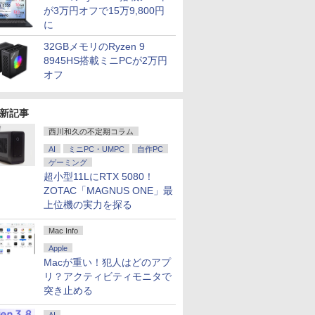
が3万円オフで15万9,800円
に
32GBメモリのRyzen 9
8945HS搭載ミニPCが2万円
オフ
新記事
西川和久の不定期コラム
AI
ミニPC・UMPC
自作PC
ゲーミング
超小型11LにRTX 5080！
ZOTAC「MAGNUS ONE」最
上位機の実力を探る
Mac Info
Apple
Macが重い！犯人はどのアプ
リ？アクティビティモニタで
突き止める