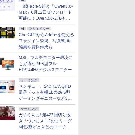
AI
一部Fable 5超え「Qwen3.8-
Max」8月12日ダウンロード
可能に！Qwen3.8-27Bも順
次
AI
クリエイター
ChatGPTからAdobeを使える
プラグイン登場。写真/動画
編集や資料作成も
MSI、マルチモニター環境に
も好適な24.5型フル
HD/144Hzビジネスモニター
ゲーミング
ベンキュー、240Hz/WQHD
量子ドット有機ELの26.5型
ゲーミングモニターなど3機
種
ゲーミング
ガチくんに! 第427回切り抜
き「ついにスト6おじリーグ
開催/翔がときどのコーチ就
任など」