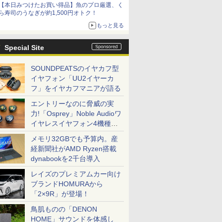
【本日みつけたお買い得品】魚のプロ厳選、く
ら寿司のうなぎが約1,500円オトク！
もっと見る
Special Site
SOUNDPEATSのイヤカフ型
イヤフォン「UU2イヤーカ
フ」をイヤカフマニアが語る
エントリーなのに脅威の実
力!「Osprey」Noble Audioワ
イヤレスイヤフォン4機種を
一気に聴く
メモリ32GBでも予算内。産
経新聞社がAMD Ryzen搭載
dynabookを2千台導入
レイズのプレミアムカー向け
ブランドHOMURAから
「2×9R」が登場！
鳥肌ものの「DENON
HOME」サウンドを体感し