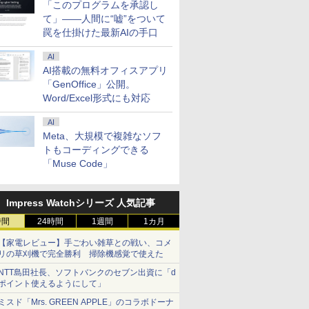
「このプログラムを承認し
て」――人間に“嘘”をついて
罠を仕掛けた最新AIの手口
AI
AI搭載の無料オフィスアプリ
「GenOffice」公開。
Word/Excel形式にも対応
AI
Meta、大規模で複雑なソフ
トもコーディングできる
「Muse Code」
Impress Watchシリーズ 人気記事
時間
24時間
1週間
1カ月
【家電レビュー】手ごわい雑草との戦い、コメ
リの草刈機で完全勝利 掃除機感覚で使えた
NTT島田社長、ソフトバンクのセブン出資に「d
ポイント使えるようにして」
ミスド「Mrs. GREEN APPLE」のコラボドーナ