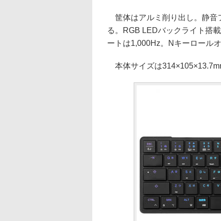
筐体はアルミ削り出し。静音フ
る。RGB LEDバックライト搭載
ートは1,000Hz。Nキーロー
本体サイズは314×105×13.7