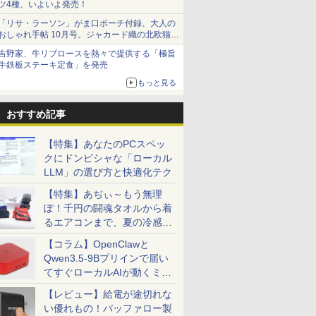
ツ4種、いよいよ発売！
「リサ・ラーソン」がま口ポーチ付録、大人の
おしゃれ手帖 10月号。ジャカード織の北欧猫デ
ザイン
吉野家、牛リブロースを熱々で提供する「極旨
牛鉄板ステーキ定食」を発売
もっと見る
おすすめ記事
【特集】あなたのPCスペッ
クにドンピシャな「ローカル
LLM」の選び方と快適化テク
【特集】あぢぃ～もう無理
ぽ！千円の闘魂タオルから着
るエアコンまで、夏の冷感グ
ッズ一挙紹介
【コラム】OpenClawと
Qwen3.5-9Bプリインで届い
てすぐローカルAIが動くミニ
PC「SER9 Pro」
【レビュー】給電が途切れな
い優れもの！バッファロー製