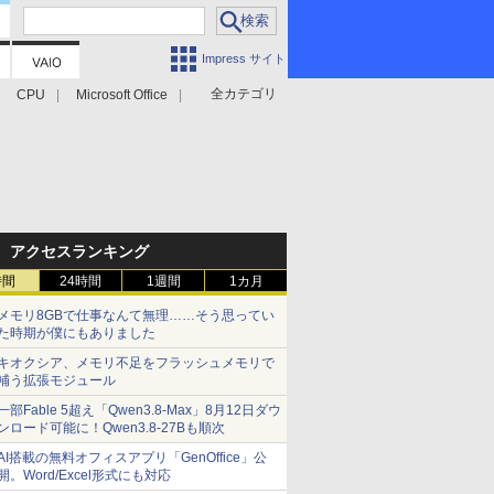
Impress サイト
全カテゴリ
CPU
Microsoft Office
アクセスランキング
時間
24時間
1週間
1カ月
メモリ8GBで仕事なんて無理……そう思ってい
た時期が僕にもありました
キオクシア、メモリ不足をフラッシュメモリで
補う拡張モジュール
一部Fable 5超え「Qwen3.8-Max」8月12日ダウ
ンロード可能に！Qwen3.8-27Bも順次
AI搭載の無料オフィスアプリ「GenOffice」公
開。Word/Excel形式にも対応