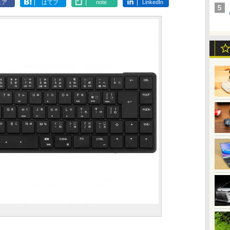
ェア
はてブ
note
LinkedIn