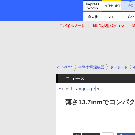
モバイルノート
NUC/小型パソコン
M
SSD
キーボード
マウス
PC Watch
半導体/周辺機器
キーボード
ニュース
Select Language
▼
薄さ13.7mmでコンパ