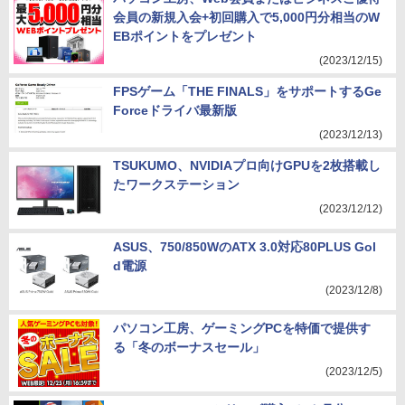
会員の新規入会+初回購入で5,000円分相当のW
EBポイントをプレゼント
(2023/12/15)
FPSゲーム「THE FINALS」をサポートするGe
Forceドライバ最新版
(2023/12/13)
TSUKUMO、NVIDIAプロ向けGPUを2枚搭載し
たワークステーション
(2023/12/12)
ASUS、750/850WのATX 3.0対応80PLUS Gol
d電源
(2023/12/8)
パソコン工房、ゲーミングPCを特価で提供す
る「冬のボーナスセール」
(2023/12/5)