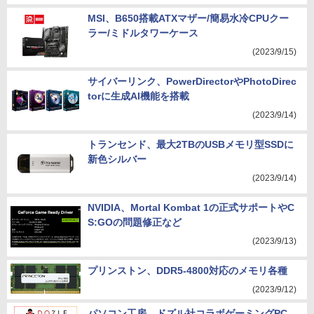
MSI、B650搭載ATXマザー/簡易水冷CPUクー
ラー/ミドルタワーケース
(2023/9/15)
サイバーリンク、PowerDirectorやPhotoDirec
torに生成AI機能を搭載
(2023/9/14)
トランセンド、最大2TBのUSBメモリ型SSDに
新色シルバー
(2023/9/14)
NVIDIA、Mortal Kombat 1の正式サポートやC
S:GOの問題修正など
(2023/9/13)
プリンストン、DDR5-4800対応のメモリ各種
(2023/9/12)
パソコン工房、ドズル社コラボゲーミングPC