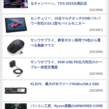
るキャンペーン。TGS 2023出典記念
(2023/9/8)
センチュリー、10点マルチタッチ/USBバスパ
ワー対応の10.1型モバイルモニター
(2023/9/7)
サンワサプライ、静音ボタン採用で4色から選
べる無線マウス
(2023/9/6)
サンワサプライ、65W USB PD出力対応のケー
ブル一体型充電器
(2023/9/6)
KLEVV、最大4TBでリード5GB/sのM.2 SSD
(2023/9/5)
パソコン工房、Ryzen搭載のARMORED CORE