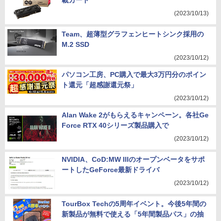
載カード
(2023/10/13)
Team、超薄型グラフェンヒートシンク採用の
M.2 SSD
(2023/10/12)
パソコン工房、PC購入で最大3万円分のポイン
ト還元「超感謝還元祭」
(2023/10/12)
Alan Wake 2がもらえるキャンペーン。各社Ge
Force RTX 40シリーズ製品購入で
(2023/10/12)
NVIDIA、CoD:MW IIIのオープンベータをサポ
ートしたGeForce最新ドライバ
(2023/10/12)
TourBox Techの5周年イベント。今後5年間の
新製品が無料で使える「5年間製品パス」の抽