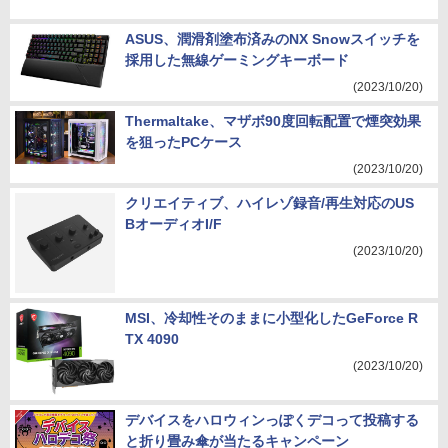
ASUS、潤滑剤塗布済みのNX Snowスイッチを
採用した無線ゲーミングキーボード
(2023/10/20)
Thermaltake、マザボ90度回転配置で煙突効果
を狙ったPCケース
(2023/10/20)
クリエイティブ、ハイレゾ録音/再生対応のUS
BオーディオI/F
(2023/10/20)
MSI、冷却性そのままに小型化したGeForce R
TX 4090
(2023/10/20)
デバイスをハロウィンっぽくデコって投稿する
と折り畳み傘が当たるキャンペーン