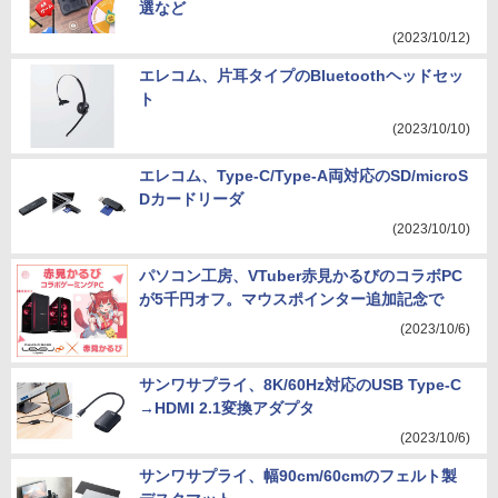
選など
(2023/10/12)
エレコム、片耳タイプのBluetoothヘッドセッ
ト
(2023/10/10)
エレコム、Type-C/Type-A両対応のSD/microS
Dカードリーダ
(2023/10/10)
パソコン工房、VTuber赤見かるびのコラボPC
が5千円オフ。マウスポインター追加記念で
(2023/10/6)
サンワサプライ、8K/60Hz対応のUSB Type-C
→HDMI 2.1変換アダプタ
(2023/10/6)
サンワサプライ、幅90cm/60cmのフェルト製