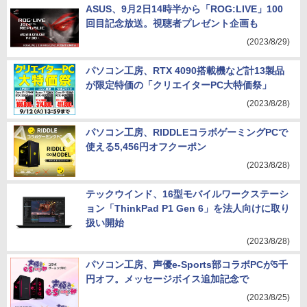
ASUS、9月2日14時半から「ROG:LIVE」100
回目記念放送。視聴者プレゼント企画も
(2023/8/29)
パソコン工房、RTX 4090搭載機など計13製品
が限定特価の「クリエイターPC大特価祭」
(2023/8/28)
パソコン工房、RIDDLEコラボゲーミングPCで
使える5,456円オフクーポン
(2023/8/28)
テックウインド、16型モバイルワークステーシ
ョン「ThinkPad P1 Gen 6」を法人向けに取り
扱い開始
(2023/8/28)
パソコン工房、声優e-Sports部コラボPCが5千
円オフ。メッセージボイス追加記念で
(2023/8/25)