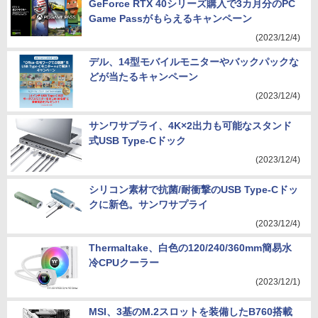
GeForce RTX 40シリーズ購入で3カ月分のPC
Game Passがもらえるキャンペーン
(2023/12/4)
デル、14型モバイルモニターやバックパックな
どが当たるキャンペーン
(2023/12/4)
サンワサプライ、4K×2出力も可能なスタンド
式USB Type-Cドック
(2023/12/4)
シリコン素材で抗菌/耐衝撃のUSB Type-Cドッ
クに新色。サンワサプライ
(2023/12/4)
Thermaltake、白色の120/240/360mm簡易水
冷CPUクーラー
(2023/12/1)
MSI、3基のM.2スロットを装備したB760搭載