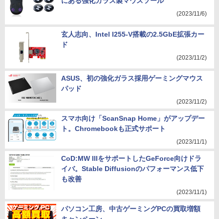
にある強化ガラス製マウスソール
(2023/11/6)
玄人志向、Intel I255-V搭載の2.5GbE拡張カー
ド
(2023/11/2)
ASUS、初の強化ガラス採用ゲーミングマウス
パッド
(2023/11/2)
スマホ向け「ScanSnap Home」がアップデー
ト。Chromebookも正式サポート
(2023/11/1)
CoD:MW IIIをサポートしたGeForce向けドラ
イバ。Stable Diffusionのパフォーマンス低下
も改善
(2023/11/1)
パソコン工房、中古ゲーミングPCの買取増額