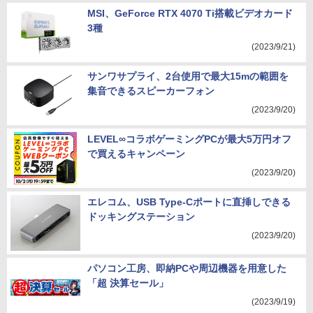
MSI、GeForce RTX 4070 Ti搭載ビデオカード
3種
(2023/9/21)
サンワサプライ、2台使用で最大15mの範囲を
集音できるスピーカーフォン
(2023/9/20)
LEVEL∞コラボゲーミングPCが最大5万円オフ
で買えるキャンペーン
(2023/9/20)
エレコム、USB Type-Cポートに直挿しできる
ドッキングステーション
(2023/9/20)
パソコン工房、即納PCや周辺機器を用意した
「超 決算セール」
(2023/9/19)