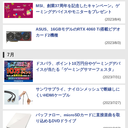
MSI、創業37周年を記念したキャンペーン。ゲ
ーミングデバイスやモニターをプレゼント
(2023/8/4)
ASUS、16GBモデルのRTX 4060 Ti搭載ビデオ
カード2機種
(2023/8/3)
7月
ドスパラ、ポイント10万円分やゲーミングデバ
イスが当たる「ゲーミングサマーフェスタ」
(2023/7/31)
サンワサプライ、ナイロンメッシュで断線しに
くいHDMIケーブル
(2023/7/27)
バッファロー、microSDカードに直接楽曲を取
り込めるDVDドライブ