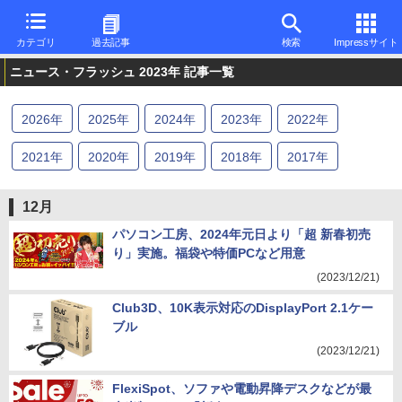
カテゴリ
過去記事
検索
Impressサイト
ニュース・フラッシュ 2023年 記事一覧
2026
年
2025
年
2024
年
2023
年
2022
年
2021
年
2020
年
2019
年
2018
年
2017
年
2016
年
12月
パソコン工房、2024年元日より「超 新春初売
り」実施。福袋や特価PCなど用意
(2023/12/21)
Club3D、10K表示対応のDisplayPort 2.1ケー
ブル
(2023/12/21)
FlexiSpot、ソファや電動昇降デスクなどが最