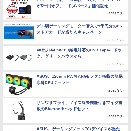
が5千円オフ。「ドズバース」開催記念
(2023/9/8)
デル製ゲーミングモニター購入で5千円分のPS
ストアカードが当たるキャンペーン
(2023/9/8)
4K出力や65W PD給電対応のUSB Type-Cドッ
ク。グリーンハウスから
(2023/9/8)
ASUS、120mm PWM ARGBファン搭載の簡易
水冷CPUクーラー
(2023/9/8)
サンワサプライ、ノイズ除去機能付きマイク搭
載のBluetoothヘッドセット
(2023/9/8)
ASUS、ゲーミングノートPC/デバイスが当た