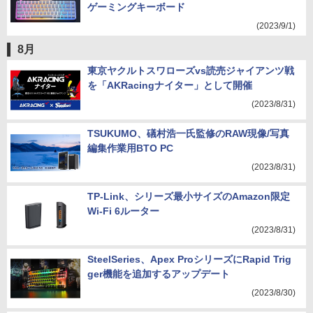
ゲーミングキーボード
(2023/9/1)
8月
東京ヤクルトスワローズvs読売ジャイアンツ戦
を「AKRacingナイター」として開催
(2023/8/31)
TSUKUMO、礒村浩一氏監修のRAW現像/写真
編集作業用BTO PC
(2023/8/31)
TP-Link、シリーズ最小サイズのAmazon限定
Wi-Fi 6ルーター
(2023/8/31)
SteelSeries、Apex ProシリーズにRapid Trig
ger機能を追加するアップデート
(2023/8/30)