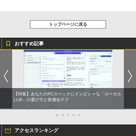
] [ 水 ] [ ペットボトル ] [ 箱買い ] [ ストック
￥572
] [ 水分補給 ]
￥998
トップページに戻る
おすすめ記事
【特集】あなたのPCスペックにドンピシャな「ローカル
LLM」の選び方と快適化テク
●
●
●
●
●
アクセスランキング