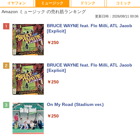
イヤフォン
ミュージック
ドリンク
コミック
中古ノートパソコン・ windows11 offic
地デジ BS TV 視聴 Youtube 動画 23.8 i
モバイルモニター HAILESI S123E 12.3
ハーレム王の異世界プレス漫遊記 〜最強
1
1
1
1
Amazon ミュージック の売れ筋ランキング
e付・整備済み品・富士通 ARROWS Tab
n NEC ラビ LAVIE Direct DA570M 整備
インチ タッチパネル タッチペン対応 モ
無双のおじさんはあらゆる種族を嫁にす
Q508 文教モデル 10.1型 WUXGA タブレ
済 第8世代 Corei5 デスクトップパソコン
バイルディスプレイ 1920x1280 フルHD
る〜（コミック） ： 6 【電子書籍】[ 灰
更新日時：2026/08/11 00:06
ットPC (Atom / 4GB / 128GB / Window
SSD512GB ＋ HDD1TB 中古 一体型 WI
3:2比率 100％sRGB広色域 高輝度300nit
刃ねむみ ]
Anker Soundcore P40i オフホワイト
BRUCE WAYNE feat. Flo Milli, ATL Jacob
s 11 & Office 2019 搭載) 本体＋専用キ
NDOWS11 メモリ8GB DVDマルチ キー
HDR対応 OTG対応 ポータブルモニター
[Explicit]
ーボード付 ・初期設定不要
ボード マウス付 初期設定済 WEBカメラ
軽量 自立型 スピーカー内蔵Switch2 PS5
￥792
￥7,990
office付き TVチューナー PC 本体 送料込
XBOX PC Mac iPhone
￥250
￥9,800
￥63,800
￥11,999
ポケットモンスター ビジュアルアートブ
2
ック 30th anniversary Art Book of Pok
Anker Soundcore P31i ピンク
BRUCE WAYNE feat. Flo Milli, ATL Jacob
【★最大100%ポイント】【新生活応援・
emon Video Games developed by GA
2
[Explicit]
2026】【Office 2019 H&B】富士通 MU
【★20％クーポン】MINISFORUM NAB
【送料無料】TF: DELL デル 超広視野角
ME FREAK BOOK2（-） （ポケモン
2
2
￥5,990
937/Celeron 3865U/メモリ:4GB/8GB/S
6 Lite ミニPC Intel® Core i5-12600H 1
P2421D QHD (2560x1440) 液晶モニター
ポケモン） [ 元宮秀介 ]
￥250
SD:128GB/256GB/512GB/1TB/13.3型/
6/32GB 512GB/1TB ミニパソコン Wi-Fi
23.8インチワイド ブラック LEDバックラ
フルHD/wifi/HDMI/USB3.0/中古 ノート
6 BT5.2 2x2500Mbps LAN有線無線接続
イト付 非光沢 ノングレア 液晶ディスプ
￥5,500
パソコン/モバイルPC/Windows11
両対応 HDMI×2 /USB-C×2 4K@60Hz 4
レイ 中古液晶モニター 高画質 昇降・回
画面出力 小型パソコン
転可能【3ケ月保証】
Anker Soundcore Liberty 5 ミッドナイトブ
On My Road (Stadium ver.)
￥9,999
ラック
￥109,799
￥14,800
創造錬金術師は自由を謳歌する 故郷を追
3
￥250
放されたら、魔王のお膝元で超絶効果の
￥-
マジックアイテム作り放題になりまし
＼ ★最大2555円OFFクーポン★／中古
た (7) 【電子書籍】[ 千月さかき ]
3
ノートパソコン 中古ノートPC おまかせ
-新品- mouse G TUNE DGI5G60JD65D
JAPANNEXT｜ジャパンネクスト モバイ
3
3
パソコン 15.6インチ SSD256GB メモリ
WHB3 ゲーミングデスクトップ
ル液晶ディスプレイ(10.5型/IPS/FHD+ 19
￥924