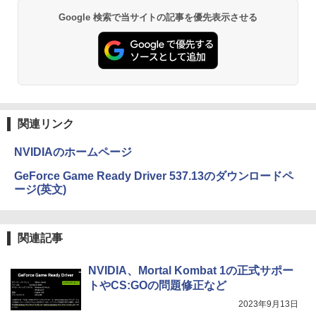
ビジネス・初心者最適｜Webカメラ・大
￥26,800
容量バッテリー｜初期設定済みですぐ使
ONE PIECE モノクロ版 115 (ジャンプコミッ
Google 検索で当サイトの記事を優先表示させる
える！
クスDIGITAL)
【Amazon.co.jp限定】 い・ろ・は・す 2L P
ET ラベルレス ×8本
￥29,980
￥594
￥1,112
異世界居酒屋「のぶ」(22) (角川コミックス・
エース)
by Amazon 天然水ラベルレス 2L×9本
関連リンク
￥832
￥1,117
NVIDIAのホームページ
GeForce Game Ready Driver 537.13のダウンロードペ
ージ(英文)
スーパーの裏でヤニ吸うふたり 9巻 (デジタル
版ビッグガンガンコミックス)
by Amazon 炭酸水 ラベルレス 500ml ×24本
強炭酸水 ペットボトル 500ミリリットル (Sm
art Basic)
￥810
関連記事
￥1,625
NVIDIA、Mortal Kombat 1の正式サポー
HUNTER×HUNTER モノクロ版 39 (ジャンプ
トやCS:GOの問題修正など
コミックスDIGITAL)
【Amazon.co.jp限定】 伊藤園 磨かれて、澄
2023年9月13日
みきった日本の水 2L 8本 ラベルレス [ ケース