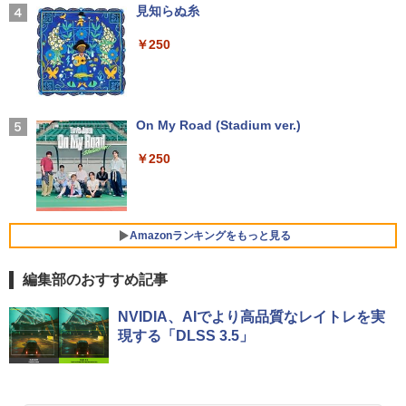
8GB Windows11 中古パソコン 富士通
20×1280/60Hz/50ms)(シルバー) JN-MD-
【2026年アップグレード版】AOKIMI ワイヤ
見知らぬ糸
東芝 NEC HP DELL等 ノートpc Office
IPS105FHDPR
レスイヤホン bluetooth イヤホン V12 小型
￥189,800
付き WIFI Bluetooth 激安PC 安いパソコ
軽量 ブルートゥースHi-Fi 最大36時間再生 ぶ
￥250
ン
るーとゅーす コードレス ENCノイズキャン
￥14,440
この素晴らしい世界に祝福を！(23) 【電
4
セリング 自動ペアリング Type-C充電 マイク
子書籍】[ 渡 真仁 ]
付き 防水 タッチ式音量調整 スポーツ/通勤/通
￥9,999
学/WEB会議(ホワイト)
【展示品・代引不可】 富士通 FUJITSU
4
￥924
デスクトップPC FMV Desktop Fシリー
【2,000円クーポン＋P最大31.5%還
On My Road (Stadium ver.)
4
￥1,964
ズ F77 27型 / Core i7-1260P / メモリ 16
元！】ゲーミングモニター 27インチモニ
GB / SSD 1TB / Windows 11 / 2024 Offi
HP Elite Dragonfly Windows11 64bit
ター 液晶ディスプレイ WQHD (2560x14
4
￥250
ce付き
タッチパネル液晶 WEBカメラ HDMI Cor
40) Fast IPS 200Hz 1ms(MPRT) 124%s
e i5 8265U メモリー8GB 高速SSD128G
RGB 低ブルーライトフリッカーフリーFr
Xiaomi シャオミ REDMI Buds 8 Lite ワイヤ
奇界／世界 佐藤健寿作品集 [ 佐藤健寿 ]
5
B 無線LAN B5サイズ モバイル フルHD
eeSync & G-Sync対応高輝度400cd/m²
￥229,800
レスイヤホン Bluetooth 5.4 ノイズキャンセ
液晶 ノートパソコン【中古】【30日保
PS5対応HDMI×2 DP×1.4 KTC H27T22C
リング ANC 36時間再生
￥5,940
証】1803966
3年保証
Amazonランキングをもっと見る
￥3,480
￥26,800
￥23,731
【★20%OFF】MINISFORUM MS-S1 M
5
編集部のおすすめ記事
ax ミニPC AMD Ryzen Al Max+ 395 /Ra
deon 8060S /128GB+2TB SSD/ 1 х HD
by Amazon 天然水 ラベルレス 500ml ×24本
薬屋のひとりごと 17巻 (デジタル版ビッグガ
MI ・2 х USB4・2 х USB4 V2 /2 х 10Gb
NVIDIA、AIでより高品質なレイトレを実
富士山の天然水 バナジウム含有 水 ミネラル
ンガンコミックス)
E LAN ミニパソコン
「P15倍還元」ノートパソコン 第13世代
IOデータ ゲーミングモニター(ゲーミン
5
5
現する「DLSS 3.5」
ウォーター ペットボトル 静岡県産 500ミリリ
Intel 高速CPU搭載 Office2024付き｜Wi
グスタンド) GigaCrysta KH-GD243UDB
ットル (Smart Basic)
￥770
ndows11Pro 初期設定済｜14.1型液晶｜
-F ［23.8型 / フルHD(1920×1080) / ワイ
￥565,999
メモリ8GB＋SSD512GB｜日本語キーボ
ド / 240Hz］ ブラック
￥1,380
ード｜在宅勤務・学生・・テレワーク・