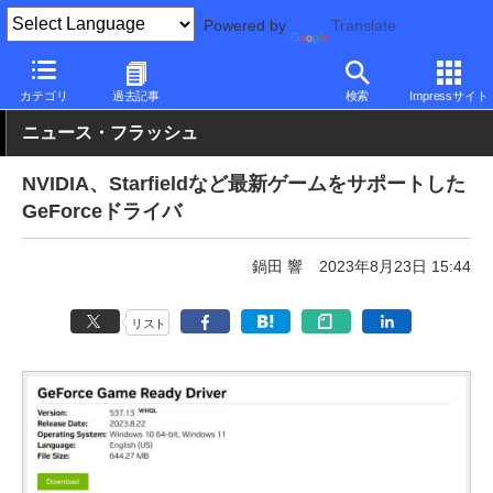
Powered by
Translate
PC Watch
半導体/周辺機器
GPU
GeForce
カテゴリ
過去記事
検索
Impressサイト
ニュース・フラッシュ
NVIDIA、Starfieldなど最新ゲームをサポートした
GeForceドライバ
鍋田 響
2023年8月23日 15:44
リスト