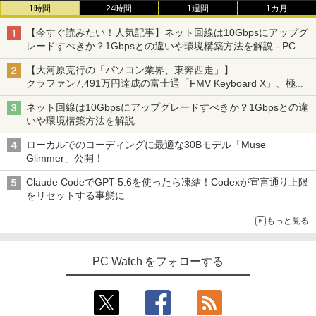
1時間
24時間
1週間
1カ月
【今すぐ読みたい！人気記事】ネット回線は10Gbpsにアップグ
レードすべきか？1Gbpsとの違いや環境構築方法を解説 - PC
Watch
【大河原克行の「パソコン業界、東奔西走」】
クラファン7,491万円達成の富士通「FMV Keyboard X」、極限
の静音化を追求
ネット回線は10Gbpsにアップグレードすべきか？1Gbpsとの違
いや環境構築方法を解説
ローカルでのコーディングに最適な30Bモデル「Muse
Glimmer」公開！
Claude CodeでGPT-5.6を使ったら凍結！Codexが宣言通り上限
をリセットする事態に
もっと見る
PC Watch をフォローする