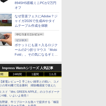
8945HS搭載ミニPCが2万円
オフ
なぜ音楽フェスにAdobe？ジ
ャイガ2026で生成AIやタイ
ムテーブル作成を体験
やじうまミニレビュー
ビジネス
ポケットにも楽々入るロジク
ールの2つ折りマウス「Mobi
Fold」。その気になるギミッ
クとは？
Impress Watchシリーズ 人気記事
時間
24時間
1週間
1カ月
【家電レビュー】手ごわい雑草との戦い、コメ
リの草刈機で完全勝利 掃除機感覚で使えた
ミスド「Mrs. GREEN APPLE」のコラボドーナ
ツ4種、いよいよ発売！
吉野家、牛リブロースを熱々で提供する「極旨
牛鉄板ステーキ定食」を発売