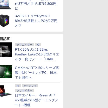
が3万円オフで15万9,800円
に
32GBメモリのRyzen 9
8945HS搭載ミニPCが2万円
オフ
新記事
クリエイター
AI
RTX 50なのに1.53kg、
Panther Lakeの15.3型クリエ
イター向けノート「DAIV
7
7
7
8
8
9
9
8
10
10
Z5」
GMKtecのRTX 50シリーズ搭
載小型ゲーミングPC、日本
でも発売へ
AI
ゲーミング
クリエイター
Fクーポ
L Optiplex 3070 第9
 IPS液晶
PHILIPS 27型ワイドデ
★Office付き＼三年保
＼新品・DVDドライブ付き／デスクト
【1,000円クーポン＋ポ
中古ノートパソコン
☆240Hz新発売！楽天1
良品 フルHD 15.6イン
中古パソコン 一体型 富士通
MS Office
モバイルモ
日本エイサー、Ryzen AI 7
カメラ＆テ
Windows11搭載 Office付
デスクト
ィスプレイ
証／ ノートパソコン パ
ップパソコン office付き デスクトップ
イント最大31.5%還
Windows11 Office付
位！23.8インチ 240Hz
チ Lenovo ThinkPad
ESPRIMO FH90/E2 FMVF
｜中古ノー
ニター 15
450搭載の16型ゲーミングノ
ノートパ
 SSD256GB コンパクト
273V5LHAB/11ステレ
ソコン 新品 Office付き
PC Windows 11pro 初期設定済み デス
元！】モニター 27イン
｜Core i5 第8世代 メモ
ゲーミング モニター
L15 Gen3 Type-21C3
Windows11 第10世代 Cor
Dynabook
ミングモニ
ート3機種
インチ
小型デスクトップパソコン
IPS 箱潰
オスピーカー搭載 液晶
Windows11搭載 14
クトップパソコン インテル 【メモリ
チ 液晶ディスプレイ
リ 8GB SSD 256GB｜
24.5インチ 27インチ
Windows11 10コア 卓
16GB 1TB SSD256GB 2
i5 第11世代
高画質 US