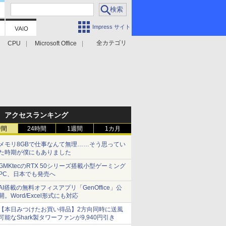
Impress サイト
全カテゴリ
CPU
Microsoft Office
アクセスランキング
時間
24時間
1週間
1カ月
メモリ8GBで仕事なんて無理……そう思ってい
た時期が僕にもありました
GMKtecのRTX 50シリーズ搭載小型ゲーミング
PC、日本でも発売へ
AI搭載の無料オフィスアプリ「GenOffice」公
開。Word/Excel形式にも対応
【本日みつけたお買い得品】2方向同時に送風
可能なShark製タワーファンが9,940円引き