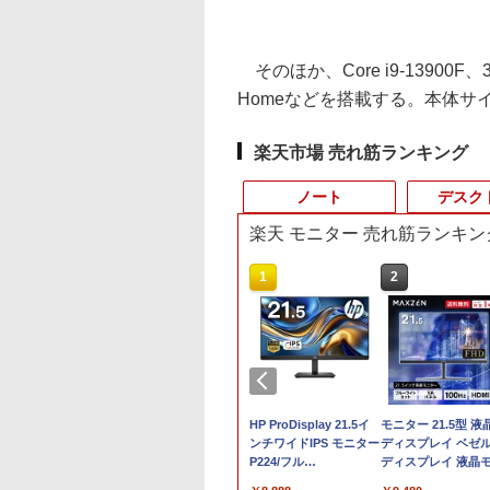
そのほか、Core i9-13900F、3
Homeなどを搭載する。本体サイズは
楽天市場 売れ筋ランキング
ノート
デスク
楽天 モニター 売れ筋ランキン
8
10
10
1
1
1
2
2
2
ト
0Hz新発売！楽天1
 フルHD 15.6イン
中古パソコン 一体型 富士通 FMV
MS Office 2024 H&B
モバイルモニター pcモ
中古 ノートパソコン
HP(Inc.) M9L89A
HP ProDisplay 21.5イ
【1500円OFFクーポ
中古パソコン | Dell |
モニター 21.5型 液
ップ
3.8インチ 240Hz
enovo ThinkPad
ESPRIMO FH90/E2 FMVF90E2B
｜中古ノートパソコン
ニター 15.6インチ ゲー
Windows11搭載
ンチワイドIPS モニター
ン】【テンキー&DV
OptiPlex 3040 SFF |
ディスプレイ ベゼ
￥9,730
 デス
ミング モニター
 Gen3 Type-21C3
Windows11 第10世代 Core i7 メモリ
Dynabook G83 Core
ミングモニター 安い
Office付き NEC
P224/フル
ドライブ】中古ノー
Windows11 | デス
ディスプレイ 液晶
リ
5インチ 27インチ
dows11 10コア 卓
16GB 1TB SSD256GB 27インチ
i5 第11世代 1135G7U
高画質 USB-C
VKT16M7 第8世代
HD（1920x1080）/HDMI、
パソコン 中古パソコ
ップ | 一年保証 | 第
ター PCモニター 壁