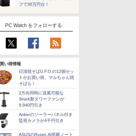
フで30万円台！
PC Watch をフォローする
買い得情報
日清焼そばU.F.O.の12個セッ
トがお買い得。マルちゃん焼
そばも！
2方向同時に送風可能な
Shark製タワーファンが
9,940円引き
Ankerのソーラーパネル付き
監視カメラが4千円引き
ASUSのRyzen AI搭載ノート