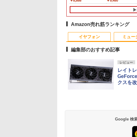
999
,389
￥108,000
￥51,800
￥24,800
￥26,800
￥8,888
￥17,800
￥9,980
￥9,480
i5
Hz/144Hz/120Hz/100Hz】
能 第12世代Core
Office付き ブルーレイ Webカメラ 無
メモリ 16GB SSD
minihdmi カバー付き
Core i5 14型 メモリ
VGA、
15.6インチ SSD128
代 | Core i5 6500
け フリッカーレス
ダ
 HDMI フルHD
1235u /メモリ-8GB
線LAN Bluetooth 3ヶ月保証 wd2628
256GB 13.3型 FHD
軽量 薄型 ノングレア
8GB SSD256GB 初期
DisplayPort/VESA規格/
メモリ8GB Core i5 
3.2(～最大3.6)GHz |
FreeSync 21.5イン
IPS 非光沢 1ms応答
NVMe式PCIE4.0
中古
1,920×1,080
アイリスオーヤマ DP-
設定済み 薄型 軽量
スリムベゼル/フリッカ
世代 Microsoft Offi
MEM:8GB |
角度調節 FullHD 
狭額縁 液晶 pcモ
GB-SSD /カメラ 無
Windows11 Office付
EF164S-B *
WEBカメラ 整備済み品
ーフリー/ブルーライト
付き Windows11 富
HDD:500GB | DVD-
ーライトカット VA
ー パソコンモニタ
-Fi6 Office付き
WEBカメラ
ノートPC
軽減/HDMI搭載モニタ
通 Lifebook A747 
ROM | Win11Pro64B
ネル VESAフル FH
Amazon売れ筋ランキング
DR/チルト/スピー
n11【中古ノートパ
Thunderbolt HDMI
ー/Switch PS対応(再生
トパソコン 中古 PC 
| VGAなしモデル
ングレア MAXZEN
10
1
2
蔵 kksmart
ン 中古パソコン
Bluetooth 無線 Wi-Fi
中古品)
ソコン 中古ノートP
JM22CH02
イヤフォン
ミュー
PC】送料無料 あ
整備済み 中古PC 中古
SSD1TB メモリ16G
対応 即日発送
パソコン オフィス付き
編集部のおすすめ記事
レビュー
レイトレ+
に記された宝のあ
2026年版 家電製品アド
日本人に適した審美修
ゆるキャン△ 19 
GeFor
 仏教レコード [
バイザー資格 生活家電
復治療の理論と実際 [
んがタイムKRコミ
クスを改
大雲 ]
公式テキスト＆問題集
貞光謙一郎 ]
ス フォワードコミ
（家電製品協会 認定資
クス） [ あfろ ]
650
￥3,300
￥17,600
￥913
格シリーズ） [ 一般財
Anker Soundcore
BRUCE WAYNE feat.
by Amazon 天然水
薬屋のひとりごと 17
Anker Soundcore
BRUCE WAYNE feat
【Amazon.co.jp限
異世界居酒屋「の
団法人 家電製品協会 ]
P40i オフホワイト
Flo Milli, ATL Jacob
ラベルレス 500ml
巻 (デジタル版ビッグ
P31i ブラック
Flo Milli, ATL Jacob
定】 い・ろ・は・す
ぶ」(22) (角川コミッ
[Explicit]
×24本 富士山の天然
ガンガンコミックス)
[Explicit]
2L PET ラベルレス
クス・エース)
￥5,990
￥4,990
水 バナジウム含有 水
×8本
￥250
￥1,380
￥770
￥250
￥1,001
￥832
Google
ミネラルウォーター
ペットボトル 静岡県
産 500ミリリットル
(Smart Basic)