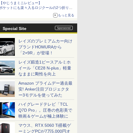
【やじうまミニレビュー】
ポケットにも楽々入るロジクールの2つ折りマ
ウス「Mobi Fold」。その気になるギミックと
もっと見る
は？
Special Site
レイズのプレミアムカー向け
ブランドHOMURAから
「2×9R」が登場！
レイズ鍛造1ピースアルミホ
イール「CE28 N-plus」軽量
なままに剛性を向上
Amazon プライムデー過去最
安! Anker注目プロジェクタ
ー3モデルを使ってみた
ハイグレードテレビ「TCL
Q7D Pro」。圧巻の色彩美で
映画＆ゲームが極上体験に
マウス、RTX 5060 Ti搭載ゲ
ーミングPCが7万5,000円オ