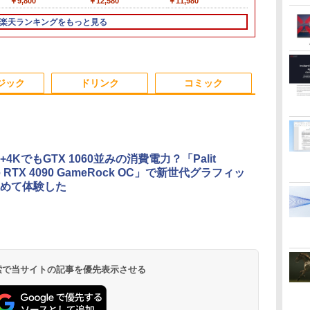
￥29,800
￥22,800
￥9,800
￥29,800
￥28,800
￥12,580
￥33,680
￥29,990
￥11,980
￥24,800
￥29,980
￥12,500
GB
10世代｜メモリ8GB
PC FUJITSU
NT140FHM-N45 交換
ノートパソコン 初心者
64bit 搭載 【中古】 デ
ィスプレイ 1080P 23.8
ド 第14世代CPU搭載
Windows11/ 超高性能
非光沢 スピーカー内蔵
SSD512GB 
初期設定済み 
れ品
第7
チ
SSD256GB｜15.6イン
ESPRIMO Q558/B
用 FullHD 1920x1080
向け Windows11 初期
スクトップパソコン
インチ 144Hzリフレッ
Windows11 第13世代
第9世代Core i5-9500T/
3年保証 ディスプレイ
16GB Corei
ネス用 HDMI 
楽天ランキングをもっと見る
ce
ブル
チ｜メーカー選択可能
Core i5 9500T メモリ
IPS LED LCD 液晶デ
設定済 Webカメラ
シュレート sRGB99%
CPU搭載 14.1/15.6イン
8GB/ 爆速256GB-SSD/
パソコンモニター PC
Microsoft O
士
パ
｜整備済み 中古パソコ
8GB 中古SSD 2.5イン
ィスプレイ 修理交換用
zoom 日本語キーボー
1670万色 300nits ΔE
チワイド液晶 フルHD
Office付き/ Win11【デ
モニター フルハイビジ
Windows11 
ノー
it
Dノ
ン｜Microsoft office
チ256GB Windows11
液晶パネル
ド 14.1型 Intel
＜1 低ブルーライト 大
cpu N95/N5095/N3450
スクトップ 中古パソコ
ョン 21インチ 液晶モ
Latitude 35
パ
2019搭載｜ノートパソ
Pro 64bit【送料無料】
Celeron メモリ8GB
画面 TÜV認証 目にや
メモリ 8GB 12GB
ン 中古PC】税込送料
ニター アイリスオーヤ
ートパソコン 
3
4
5
6
C
コン｜中古パソコン｜
【1年保証】
SSD1TB(最大) 大容量
さしい 調整可能なスタ
16GB 32GB SSD
無料 あす楽対応 即日
マ DT-JF *
コン 中古ノー
ジック
ドリンク
コミック
B
パソコン｜中古ノート
バッテリービジネス 大
ンド VESA
128GB 256GB 512GB
発送（Windows10も
古PC 最大SSD
PC｜ノートPC
学生 プレゼント 学生
1TB USB3.0 初期設定
対応可能/ Win10）
モリ32GB 
向け
済
ン フルHD
4KでもGTX 1060並みの消費電力？「Palit
（ま
九条の大罪（17） 【電
ちいかわ なんか小さ
うごく！あそべる！
図鑑NEO_恐
ce RTX 4090 GameRock OC」で新世代グラフィッ
ック
子書籍】[ 真鍋昌平 ]
くてかわいいやつ
超かんたん工作（全6
の_2冊セット
めて体験した
ッ
（4） （ワイドKC） [
巻） （0） [ ヒダ オ
￥759
￥4,840
ナガノ ]
サム ]
￥1,210
￥19,140
.
Anker Soundcore
On My Road
by Amazon 天然水
HUNTER×HUNTER
【2026年アップグレ
BUGS LIFE
コカ・コーラ やかん
スーパーの裏でヤニ
Xiaomi シャオミ
On My Road
by Amazon 炭酸水 ラ
ONE PIECE モノクロ
Liberty 5 ミッドナイ
(Stadium ver.)
ラベルレス 2L×9本
モノクロ版 39 (ジャ
ード版】AOKIMI ワ
の麦茶 from 爽健美
吸うふたり 9巻 (デジ
REDMI Buds 8 Lite ワ
(Stadium ver.)
ベルレス 500ml ×24本
版 115 (ジャンプコミ
￥250
トブラック
ンプコミックス
イヤレスイヤホン
茶 ラベルレス
タル版ビッグガンガ
イヤレスイヤホン
強炭酸水 ペットボトル
ックスDIGITAL)
￥250
￥1,117
￥250
DIGITAL)
bluetooth イヤホン
650mlPET×24本
ンコミックス)
Bluetooth 5.4 ノイズ
500ミリリットル
￥14,990
￥572
￥1,964
￥1,653
￥810
￥2,980
￥1,625
￥594
 検索で当サイトの記事を優先表示させる
V12 小型軽量 ブルー
キャンセリング ANC
(Smart Basic)
トゥースHi-Fi 最大
36時間再生
36時間再生 ぶるーと
ゅーす コードレス