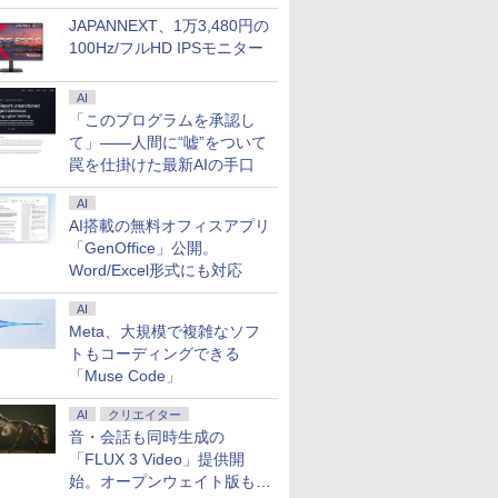
￥12,800
￥35,980
￥69,800
￥16,979
￥39,800
￥11,999
￥48,389
￥108,000
￥51,800
￥24,800
メモリ
在宅勤務 学生向け ビジ
モニターVGA/DVI-D/
15.6 17インチ 型 第13
8GB+ 512GB高速SSD】 Intel Core i5
WQHD(2560×1440)
NEC VersaPro VRM16
【240Hz/144Hz/120Hz/100Hz】
越性能 第12世代Core
Office付き ブルーレイ W
メモリ 16G
minihdm
JAPANNEXT、1万3,480円の
5 第8世代
USB Wi-Fi対応
HDMI 送料無料 一ヶ月
世代CPU intel N3450
4コア USB3.0 typec SDカードリーダ
144Hz VAパネル ブル
｜フルHD 15.6インチ
1ms HDMI フルHD
i5-1235u /メモリ-8GB
線LAN Bluetooth 3ヶ月保
256GB 13
軽量 薄型
100Hz/フルHD IPSモニター
ffice付き
保証
Core i7 i5 i3 i9 メモリ
ー 初心者
ーライト軽減
中古パソコン 中古 ノー
VA/IPS 非光沢 1ms応答
/爆速NVMe式PCIE4.0
中古
1,920×1,08
アイリスオー
DELL
6~32gb
FreeSync & G-Sync
トパソコン テンキー
2mm狭額縁 液晶 pcモ
256GB-SSD /カメラ 無
Windows1
EF164S-B 
00 中古ノ
ssd128~2048gb WEB
サポート オフィス＆カ
Wi-Fi タイプC 無線
ニター パソコンモニタ
線Wi-Fi6 Office付き
WEBカメ
AI
PC パソ
カメラ 大容量 大画面
ジュアルゲーミング対
Bluetooth セキュリテ
ー HDR/チルト/スピー
Win11【中古ノートパ
Thunderbo
「このプログラムを承認し
7
8
9
10
トPC 中
zoom 軽量 小型 初心者
応 129%sRGB 高色域
ィ搭載｜Microsoft
カー内蔵 kksmart
ソコン 中古パソコン
Bluetooth
て」――人間に“嘘”をついて
1TB メ
向け 在宅勤務 AI
対応 KTC H27T27S
Office 互換 オフィス付
中古PC】送料無料 あ
整備済み 中
中古パソコ
き｜
す楽対応 即日発送
パソコン 
罠を仕掛けた最新AIの手口
AI
AI搭載の無料オフィスアプリ
「GenOffice」公開。
Word/Excel形式にも対応
竜_乗りも
世界で一番やさしい会
るるぶ くまのプーさん
お経に記された宝のあ
2026年版
議の教科書 [ 榊巻亮 ]
（諸書籍） [ JTBパブ
りか 仏教レコード [
バイザー資
AI
リッシング ]
三木大雲 ]
公式テキス
￥1,760
Meta、大規模で複雑なソフ
（家電製品
￥2,860
￥1,650
￥3,300
格シリーズ）
トもコーディングできる
団法人 家電
「Muse Code」
AI
クリエイター
音・会話も同時生成の
「FLUX 3 Video」提供開
始。オープンウェイト版も計