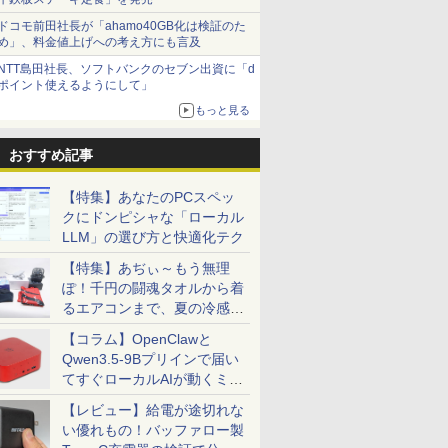
ドコモ前田社長が「ahamo40GB化は検証のた
め」、料金値上げへの考え方にも言及
NTT島田社長、ソフトバンクのセブン出資に「d
ポイント使えるようにして」
もっと見る
おすすめ記事
【特集】あなたのPCスペッ
クにドンピシャな「ローカル
LLM」の選び方と快適化テク
【特集】あぢぃ～もう無理
ぽ！千円の闘魂タオルから着
るエアコンまで、夏の冷感グ
ッズ一挙紹介
【コラム】OpenClawと
Qwen3.5-9Bプリインで届い
てすぐローカルAIが動くミニ
PC「SER9 Pro」
【レビュー】給電が途切れな
い優れもの！バッファロー製