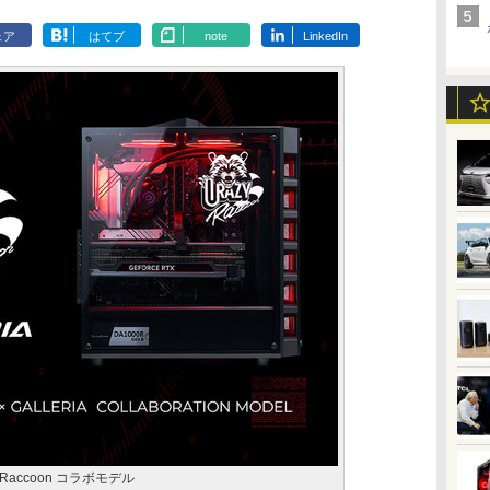
ェア
はてブ
note
LinkedIn
zy Raccoon コラボモデル