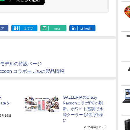
ENCノイズキャンセ
リング 自動ペアリン
グ Type-C充電 マイ
ク付き 防水 タッチ式
音量調整 スポーツ/通
勤/通学/WEB会議(ホ
ェア
はてブ
note
LinkedIn
ワイト)
Aコラボモデルの特設ページ
y Raccoon コラボモデルの製品情報
x
GALLERIAのCrazy
mateを
RacoonコラボPCが刷
新。ホワイト基調で水
冷クーラーも特別仕様
年3月16日
に
2025年4月25日