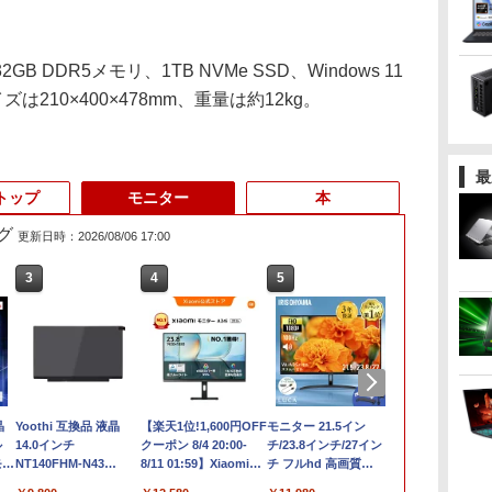
2GB DDR5メモリ、1TB NVMe SSD、Windows 11
210×400×478mm、重量は約12kg。
最
トップ
モニター
本
グ
更新日時：2026/08/06 17:00
3
3
3
4
4
4
5
5
5
6
6
6
晶
最大180日保証｜第10
【今だけ】全品ポイン
Yoothi 互換品 液晶
【新品】【楽天1
HP ProDesk 400 G7
【楽天1位!1,600円OFF
【楽天1位常連】【新
中古美品 フルHD 23.8
モニター 21.5イン
【1500円OF
中古ミニPC DEL
10.1型WXGA
D
ル
世代｜中古ノートパソ
ト10倍 お買い物マラソ
14.0インチ
位！】ノートパソコン
SFF Core i3-10100 /
クーポン 8/4 20:00-
品】 2026年最新モデル
インチ液晶一体型
チ/23.8インチ/27イン
ン】【WEB
世代Core i3 
USB-C接続 
ト
クト
モニ
コン Windows11
ン★8/4～8/11★中古パ
NT140FHM-N43
新品第13世代CPU搭載
DDR4メモリ8GB /
8/11 01:59】Xiaomi
ノートパソコン パソコ
Fujitsu ESPRIMO
チ フルhd 高画質
ンキー付き】
き メモリ8GB
ップモニター
ン
6世
掛
office付き｜Core i3 第
ソコン デスクトップ
NT140FHM-N44
ノートPC Office付き
SSD256GBWin11Pro
Monitor A24i 2026 デ
ン JIS 日本語キーボー
K558/B (FMVK10001) /
100Hz VA ノングレア
ソコン 15.6
省スペース 
LCD10HCVA-