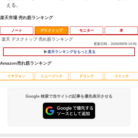
える。
楽天市場 売れ筋ランキング
ノート
デスクトップ
モニター
本
楽天 デスクトップ 売れ筋ランキング
更新日時：2026/08/09 14:00
楽天ランキングをもっと見る
【★最大100%ポイント】【大特価!訳あ
1
り!】富士通 LIFEBOOK A576/第6世代 C
Amazon売れ筋ランキング
ore i3/メモリ:4GB/SSD:128GB/15.6型液
晶/USB 3.0/VGA/HDMI/DVD/Office/中古
パソコン ノートパソコン Windows11 W
イヤフォン
ミュージック
ドリンク
コミック
富士通 Fujitsu 液晶モニター VL-17CST
ちいかわ なんか小さくてかわいいやつ
1
1
indows10
17インチ スクエア ホワイト LCD LEDバ
（1） （ワイドKC） [ ナガノ ]
ックライト SXGA 1280×1024 TNパネル
￥8,999
非光沢 ノングレア DVI VESA準拠 ディス
￥1,100
Google 検索で当サイトの記事を優先表示させる
Anker Soundcore P40i オフホワイト
BRUCE WAYNE feat. Flo Milli, ATL Jacob
【Amazon.co.jp限定】 い・ろ・は・す 2L P
薬屋のひとりごと 17巻 (デジタル版ビッグガ
プレイ 【中古】
[Explicit]
ET ラベルレス ×8本
ンガンコミックス)
￥7,990
￥2,750
￥250
￥1,112
￥770
【マラソンP5倍/10%オフクーポン】中古
2
ノートパソコン Windows11 Pro Office
羽生結弦（2027年1月始まりカレンダ
2
付き Panasonic Let's note CF-NX3 第4
ー）
世代 Core i5 メモリ8GB 高速SSD256GB
【超特価】厳選大手メーカー 液晶モニタ
2
12.1インチ Bluetoot WEBカメラ Wi-Fi
Anker Soundcore P31i ブラック
BRUCE WAYNE feat. Flo Milli, ATL Jacob
by Amazon 天然水 ラベルレス 500ml ×24本
異世界居酒屋「のぶ」(22) (角川コミックス・