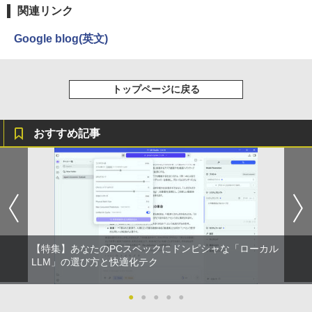
ー シークレット 19インチワイド ノング
￥4,345
HDMI 初期設定済み 送料無料 90日保証
[Explicit]
富士山の天然水 バナジウム含有 水 ミネラル
エース)
関連リンク
レア VGA DELL NEC 等 液晶ディスプレ
ウォーター ペットボトル 静岡県産 500ミリリ
￥5,990
イ【中古】
￥9,800
ットル (Smart Basic)
￥250
￥832
Google blog(英文)
￥3,100
￥1,380
杖と剣のウィストリア（16） （講談社コ
3
ミックス） [ 大森 藤ノ ]
中古パソコン | Lenovo | ThinkPad L57
3
Anker Soundcore Liberty 5 ミッドナイトブ
見知らぬ糸
ONE PIECE モノクロ版 115 (ジャンプコミッ
トップページに戻る
0 | Windows11 | ノートPC | 一年保証 |
ラック
クスDIGITAL)
by Amazon 天然水ラベルレス 2L×9本
￥594
モバイルモニター 15.6インチ InnoView
3
第7世代 | Core i5 7200U 2.5(～最大3.1)
￥250
モバイルディスプレイ 自立型 1920*1080
GHz | MEM:8GB | HDD:500GB | DVDマ
￥14,990
￥594
￥1,117
FHD ポータブルモニター IPS液晶パネル
ルチ | 無線LAN:あり | テンキー | Win11P
おすすめ記事
薄型 軽量 持ち運び 壁掛けに対応 Switc
ro64Bit | ACアダプター付属
h/PS3/PS4/PS5/Xbox One/PC/スマホ/U
SBType-C/標準HDMI対応【選べる種
ちいかわ なんか小さくてかわいいやつ
4
￥9,980
類】タッチ/ケース付き/4Kタイプ
【2026年アップグレード版】AOKIMI ワイヤ
On My Road (Stadium ver.)
HUNTER×HUNTER モノクロ版 39 (ジャンプ
（2） （ワイドKC） [ ナガノ ]
レスイヤホン bluetooth イヤホン V12 小型
コミックスDIGITAL)
by Amazon 炭酸水 ラベルレス 500ml ×24本
軽量 ブルートゥースHi-Fi 最大36時間再生 ぶ
強炭酸水 ペットボトル 500ミリリットル (Sm
￥8,980
￥250
￥1,210
るーとゅーす コードレス ENCノイズキャン
art Basic)
￥572
【期間限定 ポイント10倍】Lenovo Idea
4
セリング 自動ペアリング Type-C充電 マイク
Pad D330 10.1型 2-in-1 タブレットPC／
付き 防水 タッチ式音量調整 スポーツ/通勤/通
￥1,625
着脱式キーボード（intel 第九世代Celero
学/WEB会議(ホワイト)
アースドリームス 厳選おまかせモニター
【特集】あなたのPCスペックにドンピシャな「ローカル
4
n N4000/4GB/64GB eMMC/HD IPS液晶
バムとケロのデイブック Bam and Ker
21.5型〜27型ワイド 【HDMI対応 / FULL
On My Road (Stadium ver.)
スーパーの裏でヤニ吸うふたり 9巻 (デジタル
LLM」の選び方と快適化テク
5
Type-C データ/充電可）/microSD対応
￥1,964
o Day Book [ 島田ゆか ]
HD解像度】 大手メーカー液晶 (Dell/HP/
版ビッグガンガンコミックス)
コカ・コーラ やかんの麦茶 from 爽健美茶 ラ
（最大128GB）/Windows 11 Pro／Dolb
NEC等) テレワーク デュアルモニター S
ベルレス 650mlPET×24本
￥250
y Audio）【整備済み中古品】
witch PS4 PS5対応 【整備済み中古品】
●
●
●
●
●
￥4,950
￥810
Xiaomi シャオミ REDMI Buds 8 Lite ワイヤ