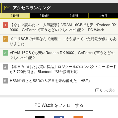
￥2,009
￥13,800
レスイヤホン Bluetooth 5.4 ノイズキャンセ
￥6,470
アクセスランキング
リング ANC 36時間再生
1時間
24時間
1週間
1カ月
￥3,480
【期間限定破格金額！】新生活 新古品 W
5
＼500円OFFクーポンあり！／ モバイル
5
in11搭載 パソコンノートパソコンoffice
【今すぐ読みたい！人気記事】VRAM 16GBでも安いRadeon RX
モニター 15.6インチ 1080PフルHD ディ
付き 初心者向けノートPC 初期設定済 1
9000、GeForceで言うとどのぐらいの性能？ - PC Watch
スプレイ VESA対応 コスパ デュアルモニ
5.6型 インテル高速CPU ランダムで発送
ター サブモニター ゲーミングモニター
メモリ4GB～ 高速SSD1TB 最大 フルHD
メモリ8GBで仕事なんて無理……そう思っていた時期が僕にもあ
ポータブルモニター 外付けモニター リモ
Webカメラ zoom 軽量薄型 無線 型番更
りました
ートワーク IPS mini pc ミニPC 多デバ
新で在庫処分
イス対応 ブラック
VRAM 16GBでも安いRadeon RX 9000、GeForceで言うとどの
￥12,980
ぐらいの性能？
￥9,480
【本日みつけたお買い得品】ロジクールのコンパクトキーボード
が3,720円引き。Bluetoothで3台接続対応
HBMの速さとSSDの大容量を兼ね備えた「HBF」
もっと見る
PC Watch をフォローする