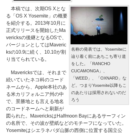
本稿では、次期OS Xとな
る「OS X Yosemite」の概要
を紹介する。2013年10月に
正式リリースを開始したMa
vericksの後継となるOSで、
バージョンとしてはMaveric
名称の発表では、Yosemiteに
ksの10.9に続く、10.10が割
辿り着く前にあちこち寄り道
り当てられている。
をした。「RANCHO
CUCAMONGA」、
Mavericksでは、それまで
「WEED」、「OXNARD」な
続いていたネコ科のコード
ど。つまりYosemite以降もこ
ネームから、Apple本社のあ
のあたりは採用されないのだ
る米カリフォルニア州の中
ろう
で、景勝地とも言える地名
のコードネームへと刷新が
図られた。MavericksはHalfmoon Bayにあるサーフィン
の名所で、その波が壁紙などのモチーフになっていた。
Yosemiteはシエラネバダ山脈の西側に位置する国立公