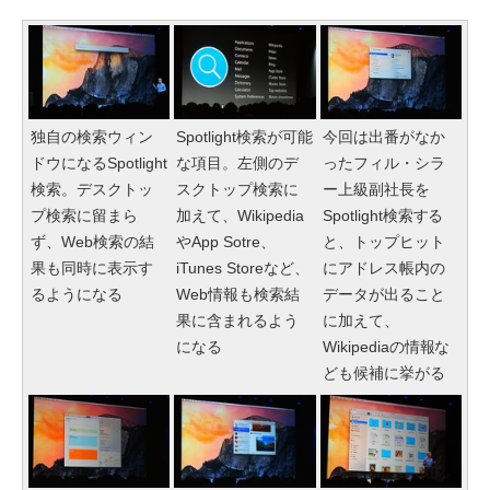
独自の検索ウィン
Spotlight検索が可能
今回は出番がなか
ドウになるSpotlight
な項目。左側のデ
ったフィル・シラ
検索。デスクトッ
スクトップ検索に
ー上級副社長を
プ検索に留まら
加えて、Wikipedia
Spotlight検索する
ず、Web検索の結
やApp Sotre、
と、トップヒット
果も同時に表示す
iTunes Storeなど、
にアドレス帳内の
るようになる
Web情報も検索結
データが出ること
果に含まれるよう
に加えて、
になる
Wikipediaの情報な
ども候補に挙がる