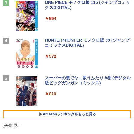
Anker Soundcore Liberty 5 ミッドナイトブ
On My Road (Stadium ver.)
ONE PIECE モノクロ版 115 (ジャンプコミッ
特装版 （プレミアムKC） [ ナガノ ]
ラック
クスDIGITAL)
by Amazon 天然水ラベルレス 2L×9本
￥250
￥2,420
【期間限定破格金額！】新生活 新古品 W
HP ProDesk 400 G6 DM 【Core i5 1050
3
3
￥14,990
￥594
￥1,117
in11搭載 パソコンノートパソコンoffice
0T/メモリ16GB(DDR4)/SSD256GB(M.2
液晶モニター PCディスプレイ 23.8 24イ
3
付き 初心者向けノートPC 初期設定済 1
NVMe)/Win11Pro-64bit】【中古/送料無
ンチ 144Hz 1ms IPS フルHD ノングレア
5.6型 インテル高速CPU ランダムで発送
料】※沖縄・離島を除く
非光沢 ブルーライトカット HDMI VGA
メモリ4GB～ 高速SSD1TB 最大 フルHD
スピーカー内蔵 ヘッドホン端子 VESA対
小学館の図鑑NEO／1〜10巻セット
4
Webカメラ zoom 軽量薄型 無線 型番更
応 テレワーク 在宅勤務 法人向け オフィ
【2026年アップグレード版】AOKIMI ワイヤ
On My Road (Stadium ver.)
HUNTER×HUNTER モノクロ版 39 (ジャンプ
￥32,980
新で在庫処分
ス TERRA 2441W
レスイヤホン bluetooth イヤホン V12 小型
コミックスDIGITAL)
by Amazon 炭酸水 ラベルレス 500ml ×24本
￥25,300
軽量 ブルートゥースHi-Fi 最大36時間再生 ぶ
強炭酸水 ペットボトル 500ミリリットル (Sm
￥250
るーとゅーす コードレス ENCノイズキャン
art Basic)
￥9,980
￥9,999
￥572
セリング 自動ペアリング Type-C充電 マイク
【期間限定P15倍+最大10%OFFクーポ
4
付き 防水 タッチ式音量調整 スポーツ/通勤/通
￥1,625
ン】 【3年保証】HP PRODESK 400 G5
学/WEB会議(ホワイト)
DM [新品SSD] SSD256GB メモリ8GB C
からだの厚みを薄くする [ 土屋元明 ]
中古ノートパソコン Core i3/i5選択可 Wi
ore i5 Windows 11 Pro 中古 アウトレッ
【楽天1位！保護レザーケース付き】【タ
BUGS LIFE
スーパーの裏でヤニ吸うふたり 9巻 (デジタル
5
4
4
￥1,964
ndows11 Pro WPS Office 2024付き メ
ト 返品 送料無料 中古デスクトップパソ
ッチ選択】 モバイルモニター 15.6インチ
版ビッグガンガンコミックス)
コカ・コーラ やかんの麦茶 from 爽健美茶 ラ
モリ8GB SSD1TB 15.6型 テンキー ビジ
コン 中古パソコン デスクトップパソコン
ノングレア 非光沢 1080PフルHD コスパ
￥1,540
ベルレス 650mlPET×24本
￥250
ネス 在宅勤務 学生向け 福袋2026
デスクトップ PC ミニPC OFFICE付き
高画質 デュアルモニター サブモニター
￥810
ポータブルモニター ゲーミングモニター
Xiaomi シャオミ REDMI Buds 8 Lite ワイヤ
￥2,009
リモートワーク IPS Tpye-C/mini HDMI
レスイヤホン Bluetooth 5.4 ノイズキャンセ
￥11,900
￥37,400
pc ミニPC iPhone対応
リング ANC 36時間再生
Amazonランキングをもっと見る
￥9,999
￥3,480
（矢作 晃）
【★最大100%ポイント】【大特価!訳あ
新品 VETESA 一体型デスクトップパソコ
5
5
り!】【タッチパネル×Webカメラ】Pana
ン 24型フルHD液晶 Windows11 Office