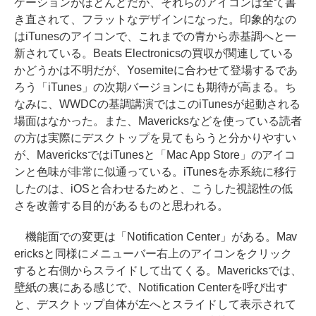
ケーションがほとんどだが、それらのアイコンは全て書
き直されて、フラットなデザインになった。印象的なの
はiTunesのアイコンで、これまでの青から赤基調へと一
新されている。Beats Electronicsの買収が関連している
かどうかは不明だが、Yosemiteに合わせて登場するであ
ろう「iTunes」の次期バージョンにも期待が高まる。ち
なみに、WWDCの基調講演ではこのiTunesが起動される
場面はなかった。また、Mavericksなどを使っている読者
の方は実際にデスクトップを見てもらうと分かりやすい
が、MavericksではiTunesと「Mac App Store」のアイコ
ンと色味が非常に似通っている。iTunesを赤系統に移行
したのは、iOSと合わせるためと、こうした視認性の低
さを改善する目的があるものと思われる。
機能面での変更は「Notification Center」がある。Mav
ericksと同様にメニューバー右上のアイコンをクリック
すると右側からスライドして出てくる。Mavericksでは、
壁紙の裏にある感じで、Notification Centerを呼び出す
と、デスクトップ自体が左へとスライドして表示されて