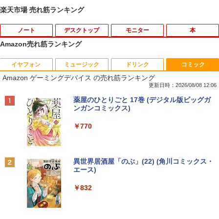
楽天市場 売れ筋ランキング
ノート
デスクトップ
モニター
本
Amazon売れ筋ランキング
イヤフォン
ミュージック
ドリンク
コミック
【ノートPC用】【あんしん3ヶ月に延長
ポイント10倍 中古パソコン デスクトッ
アースドリームス 厳選おまかせモニター
はだしのゲン（全7巻セット） （中公文
1
1
1
1
Amazon ゲーミングデバイス の売れ筋ランキング
保証】通常付属している30日の保証期間
プ Windows10【Windows 10 Pro 64Bit
21.5型〜27型ワイド 【HDMI対応 / FULL
庫コミック版） [ 中沢啓治 ]
が3ヶ月に延長されます。【単品購入・併
搭載】富士通 ESPRIMO D583シリーズ等
HD解像度】 大手メーカー液晶 (Dell/HP/
更新日時：2026/08/08 12:06
用不可※レビューキャンペーンは除く /
Celeron G1840 2.8G/4G/250GB/DVD-R
NEC等) テレワーク デュアルモニター S
￥5,852
Anker Soundcore P40i オフホワイト
BRUCE WAYNE feat. Flo Milli, ATL Jacob
by Amazon 天然水 ラベルレス 500ml ×24本
薬屋のひとりごと 17巻 (デジタル版ビッグガ
ノートパソコン専用】
OM
witch PS4 PS5対応 【整備済み中古品】
[Explicit]
富士山の天然水 バナジウム含有 水 ミネラル
ンガンコミックス)
ウォーター ペットボトル 静岡県産 500ミリリ
￥7,990
￥1,000
￥9,980
￥6,470
ットル (Smart Basic)
￥250
￥770
【中古】ギリシャ語辞典/大学書林/古川晴
2
￥1,380
風（単行本）
おまかせ 中古ノートパソコン Windows
【中古】【箱付】 APPLE Mac mini A13
【お買い物マラソン限定価格】モニター
2
2
2
Anker Soundcore P31i ブラック
BRUCE WAYNE feat. Flo Milli, ATL Jacob
異世界居酒屋「のぶ」(22) (角川コミックス・
11 A4サイズ 15型以上 メーカー 富士通 N
47 (Late 2014) 【 macOS Monterey 12.
21.5インチ 100Hz FHD VAパネル スピー
￥25,249
[Explicit]
エース)
【Amazon.co.jp限定】 い・ろ・は・す 2L P
EC 等 CPU Intel Cel 第6世代 メモリ4GB
7.6 / i7(3GHz) / メモリ:16GB / HDD:1.1
カー搭載 ブルーライト軽減 ノングレアタ
ET ラベルレス ×8本
￥5,990
SSD128GB 無線LAN WPS office2搭載
2TB 】 【 中古 ビジネスホン パソコン
イプ 壁掛け対応 省スペース 角度調整 高
￥250
￥832
HDMI対応 送料無料 訳あり品
業務用 電話機 本体】
視野角 178° Adaptive-Sync対応 MAXZ
￥1,112
EN MJM22CH03-F100 2608mr
￥7,980
￥24,200
ちいかわ なんか小さくてかわいいやつ
3
￥9,930
（4）なんか小さくてためになる豆本付き