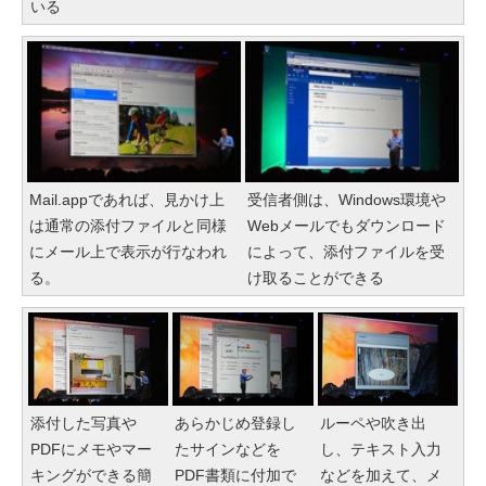
いる
Mail.appであれば、見かけ上
受信者側は、Windows環境や
は通常の添付ファイルと同様
Webメールでもダウンロード
にメール上で表示が行なわれ
によって、添付ファイルを受
る。
け取ることができる
添付した写真や
あらかじめ登録し
ルーペや吹き出
PDFにメモやマー
たサインなどを
し、テキスト入力
キングができる簡
PDF書類に付加で
などを加えて、メ