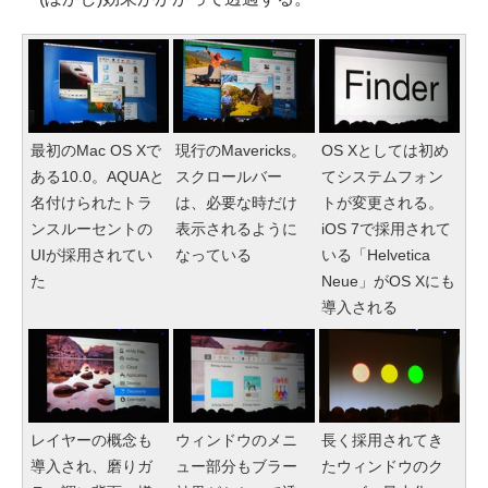
最初のMac OS Xで
現行のMavericks。
OS Xとしては初め
ある10.0。AQUAと
スクロールバー
てシステムフォン
名付けられたトラ
は、必要な時だけ
トが変更される。
ンスルーセントの
表示されるように
iOS 7で採用されて
UIが採用されてい
なっている
いる「Helvetica
た
Neue」がOS Xにも
導入される
レイヤーの概念も
ウィンドウのメニ
長く採用されてき
導入され、磨りガ
ュー部分もブラー
たウィンドウのク