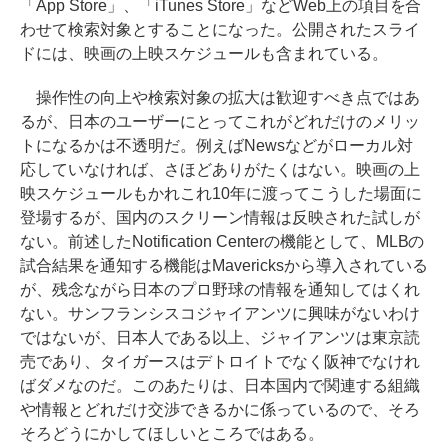
「App Store」、「iTunes Store」などWeb上の項目を合
わせて検索対象とすることになった。公開されたスライ
ドには、映画の上映スケジュールも含まれている。
操作性の向上や検索対象の拡大は歓迎すべき点ではあ
るが、日本のユーザーにとってこれがどれだけのメリッ
トになるかは不透明だ。例えばNewsなどがローカル対
応していなければ、さほどありがたくはない。映画の上
映スケジュールもかれこれ10年に渡ってこうした場面に
登場するが、国内のスクリーン情報は反映された試しが
ない。前述したNotification Centerの機能として、MLBの
試合結果を通知する機能はMavericksから導入されている
が、残念ながら日本のプロ野球の情報を通知してはくれ
ない。サンフランシスコジャイアンツに興味がないわけ
ではないが、日本人である以上、ジャイアンツは東京読
売であり、タイガースはデトロイトでなく阪神でなけれ
ばダメなのだ。このあたりは、日本国内で関連する組織
や情報とどれだけ交渉できるかに係っているので、そろ
そろどうにかしてほしいところではある。