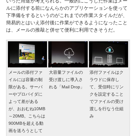
いった用途が考えられる。一般的にこうした作業はメー
ルに添付する前になんらかのアプリケーションを使って
下準備をするというのがこれまでの作業スタイルだが、
簡易的とはいえ添付後に作業ができるようになったこと
は、メールの推敲と併せて便利に利用できそうだ。
メールの添付ファ
大容量ファイルの
添付ファイルはク
イルには容量の制
受け渡しに導入さ
ラウドに保存し
限がある。サーバ
れる「Mail Drop」
て、受信時にリン
ーやプロバイダに
クを設定すること
よって差がある
でファイルの受け
が、おおむね10MB
渡しを行なう仕組
～20MB。こちらは
み
900MBを超える動
画を送ろうとして