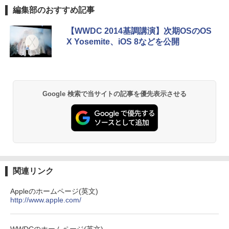
sonic Let's note CF-XZ6/第7世代 Core
付き 第3世代 Core i7 メモリ16GB SSD5
編集部のおすすめ記事
i5/メモリ:8GB/SSD:128GB/12型液晶/Wi
12GB USB3.0 初期設定済み キーボー
HP P224 LED液晶モニター 21.5インチワ
5
fi/Bluetooth/Office/USB-C/HDMI/中古パ
ド・マウス付属
イド 薄型 液晶ディスプレイ 1920×1080
ソコン ノートパソコン モバイルパソコン
（フルHD）白色LEDバックライト IPSパ
【WWDC 2014基調講演】次期OSのOS
Windows11 Windows10
ネル 非光沢 ノングレア ディスプレイポ
￥59,800
X Yosemite、iOS 8などを公開
ート HDMI VGA PS4 switch 対応 スイッ
チ VESA準拠【中古】
￥11,999
￥5,600
Google 検索で当サイトの記事を優先表示させる
関連リンク
Appleのホームページ(英文)
http://www.apple.com/