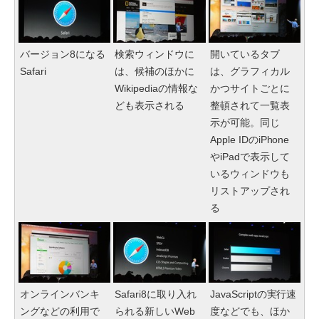
バージョン8になる
検索ウィンドウに
開いているタブ
Safari
は、候補のほかに
は、グラフィカル
Wikipediaの情報な
かつサイトごとに
ども表示される
整頓されて一覧表
示が可能。同じ
Apple IDのiPhone
やiPadで表示して
いるウィンドウも
リストアップされ
る
オンラインバンキ
Safari8に取り入れ
JavaScriptの実行速
ングなどの利用で
られる新しいWeb
度などでも、ほか