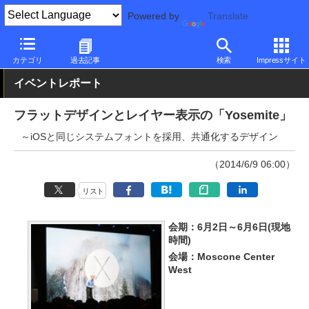
Powered by
Translate
PC Watch
ソフトウェア/アプリ
OS X
新バージョン
カテゴリ
過去記事
検索
Impressサイト
イベントレポート
フラットデザインとレイヤー表示の「Yosemite」
～iOSと同じシステムフォントを採用、共通化するデザイン
（2014/6/9 06:00）
リスト
会期：6月2日～6月6日(現地
時間)
会場：Moscone Center
West