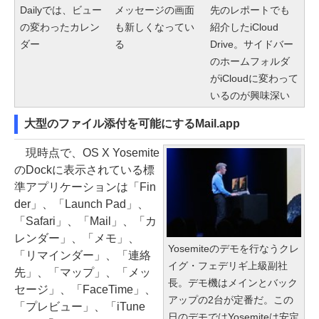
Dailyでは、ビュー
メッセージの画面
先のレポートでも
の変わったカレン
も新しくなってい
紹介したiCloud
ダー
る
Drive。サイドバー
のホームフォルダ
がiCloudに変わって
いるのが興味深い
大型のファイル添付を可能にするMail.app
現時点で、OS X Yosemite
のDockに表示されている標
準アプリケーションは「Fin
der」、「Launch Pad」、
「Safari」、「Mail」、「カ
レンダー」、「メモ」、
Yosemiteのデモを行なうクレ
「リマインダー」、「連絡
イグ・フェデリギ上級副社
先」、「マップ」、「メッ
長。デモ機はメインとバック
セージ」、「FaceTime」、
アップの2台が定番だ。この
「プレビュー」、「iTune
日のデモではYosemiteは安定