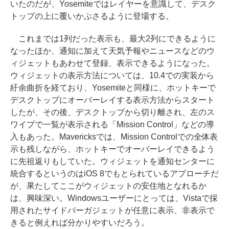
いたのだが、Yosemiteではレイヤーを意識して、デスク
トップの上に覆いかぶさるように登場する。
これまでは1列だった表示も、最大2列にできるように
なったほか、通知に加えて天気予報やニュースなどのウ
ィジェットもあわせて登録、表示できるようになった。
ウィジェットの表示方法については、10.4での実装から
紆余曲折を経ており、Yosemiteと同様に、ホットキーで
デスクトップにオーバーレイする表示方法からスタート
したが、その後、デスクトップから切り離され、左のス
ワイプで一覧が表示される「Mission Control」などの導
入もあった。Mavericksでは、Mission Controlでの全体表
示も残しながら、ホットキーでオーバーレイできるよう
に先祖返りもしていた。ウィジェットを通知センターに
統合するというのはiOS 8でもとられているアプローチだ
が、果たしてここがウィジェットの安住地となれるか
は、興味深い。Windowsユーザーにとっては、Vistaで採
用されたサイドバーガジェットが任意に表示、非表示で
きると例えれば分かりやすいだろう。