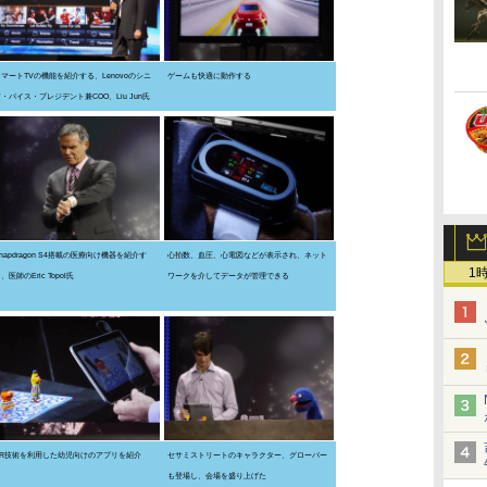
スマートTVの機能を紹介する、Lenovoのシニ
ゲームも快適に動作する
・バイス・プレジデント兼COO、Liu Jun氏
napdragon S4搭載の医療向け機器を紹介す
心拍数、血圧、心電図などが表示され、ネット
1
、医師のEric Topol氏
ワークを介してデータが管理できる
AR技術を利用した幼児向けのアプリを紹介
セサミストリートのキャラクター、グローバー
も登場し、会場を盛り上げた