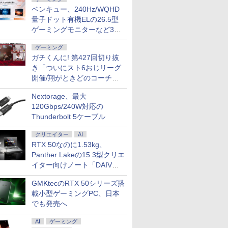
ベンキュー、240Hz/WQHD
量子ドット有機ELの26.5型
ゲーミングモニターなど3機
種
ゲーミング
ガチくんに! 第427回切り抜
き「ついにスト6おじリーグ
開催/翔がときどのコーチ就
任など」
Nextorage、最大
120Gbps/240W対応の
Thunderbolt 5ケーブル
クリエイター
AI
RTX 50なのに1.53kg、
Panther Lakeの15.3型クリエ
イター向けノート「DAIV
Z5」
GMKtecのRTX 50シリーズ搭
載小型ゲーミングPC、日本
でも発売へ
AI
ゲーミング