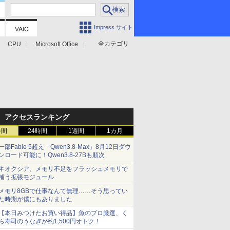
Impress サイト
全カテゴリ
CPU
Microsoft Office
アクセスランキング
時間
24時間
1週間
1カ月
一部Fable 5超え「Qwen3.8-Max」8月12日ダウ
ンロード可能に！Qwen3.8-27Bも順次
キオクシア、メモリ不足をフラッシュメモリで
補う拡張モジュール
メモリ8GBで仕事なんて無理……そう思ってい
た時期が僕にもありました
【本日みつけたお買い得品】魚のプロ厳選、く
ら寿司のうなぎが約1,500円オトク！