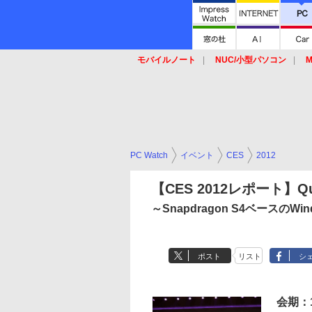
モバイルノート
NUC/小型パソコン
M
SSD
キーボード
マウス
PC Watch
イベント
CES
2012
【CES 2012レポート】Q
～Snapdragon S4ベースのWi
ポスト
リスト
シ
会期：