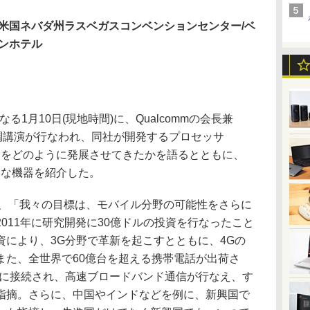
米国ネバダ州ラスベガスコンベンションセンター/ベ
ンホテル
S初日となる1月10日(現地時間)に、Qualcommの会長兼
氏の基調講演が行なわれ、同社が開発するプロセッサ
ル分野をどのように発展させてきたかを語るとともに、
ざまな機器を紹介した。
は、「我々の目標は、モバイル分野の可能性をさらに
011年に研究開発に30億ドルの投資を行なったこと
資により、3G分野で革新を起こすとともに、4Gの
また、全世界で60億台を超える携帯電話が出荷さ
クに接続され、高速ブロードバンド通信が行なえ、す
指摘。さらに、中国やインドなどを例に、新興国で