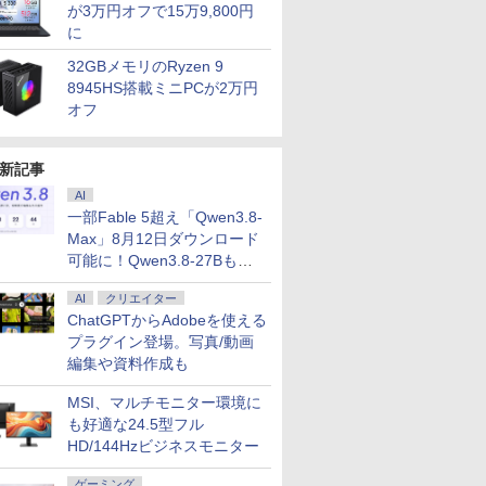
が3万円オフで15万9,800円
に
32GBメモリのRyzen 9
8945HS搭載ミニPCが2万円
オフ
新記事
AI
一部Fable 5超え「Qwen3.8-
Max」8月12日ダウンロード
可能に！Qwen3.8-27Bも順
次
AI
クリエイター
ChatGPTからAdobeを使える
プラグイン登場。写真/動画
編集や資料作成も
MSI、マルチモニター環境に
も好適な24.5型フル
HD/144Hzビジネスモニター
ゲーミング