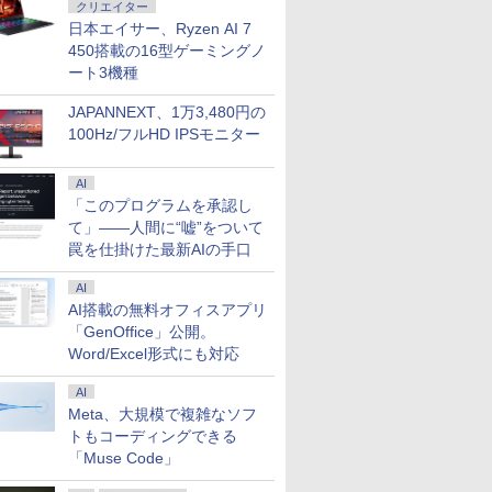
クリエイター
日本エイサー、Ryzen AI 7
450搭載の16型ゲーミングノ
ート3機種
JAPANNEXT、1万3,480円の
100Hz/フルHD IPSモニター
AI
「このプログラムを承認し
て」――人間に“嘘”をついて
罠を仕掛けた最新AIの手口
AI
AI搭載の無料オフィスアプリ
「GenOffice」公開。
Word/Excel形式にも対応
AI
Meta、大規模で複雑なソフ
トもコーディングできる
「Muse Code」