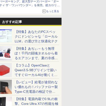
バーガーキング、超大型チーズバーガー「ダー
ティ ザ・ワンパウンダー」を発売。総カロリー
約1656kcal、総重量約527g！
もっと見る
おすすめ記事
【特集】あなたのPCスペッ
クにドンピシャな「ローカル
LLM」の選び方と快適化テク
【特集】あぢぃ～もう無理
ぽ！千円の闘魂タオルから着
るエアコンまで、夏の冷感グ
ッズ一挙紹介
【コラム】OpenClawと
Qwen3.5-9Bプリインで届い
てすぐローカルAIが動くミニ
PC「SER9 Pro」
【レビュー】給電が途切れな
い優れもの！バッファロー製
Type-C充電器の検証で分か
ったこと
【特集】電源内蔵で0.9Lの衝
撃。Core Ultra X7の性能を極