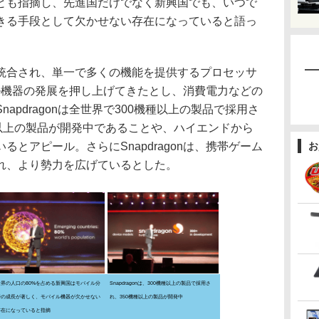
とも指摘し、先進国だけでなく新興国でも、いつで
きる手段として欠かせない存在になっていると語っ
合され、単一で多くの機能を提供するプロセッサ
バイル機器の発展を押し上げてきたとし、消費電力などの
apdragonは全世界で300機種以上の製品で採用さ
種以上の製品が開発中であることや、ハイエンドから
とアピール。さらにSnapdragonは、携帯ゲーム
お
れ、より勢力を広げているとした。
世界の人口の80%を占める新興国はモバイル分
Snapdragonは、300機種以上の製品で採用さ
野の成長が著しく、モバイル機器が欠かせない
れ、350機種以上の製品が開発中
存在になっていると指摘