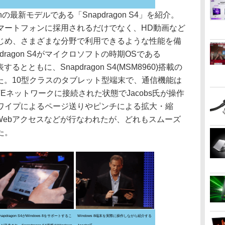
onの最新モデルである「Snapdragon S4」を紹介。
世代のスマートフォンに採用されるだけでなく、HD動画など
じめ、さまざまな分野で利用できるような性能を備
ragon S4がマイクロソフトの時期OSである
するとともに、Snapdragon S4(MSM8960)搭載の
露した。10型クラスのタブレット型端末で、通信機能は
LTEネットワークに接続された状態でJacobs氏が操作
ワイプによるページ送りやピンチによる拡大・縮
Webアクセスなどが行なわれたが、どれもスムーズ
た。
napdragon S4がWindows 8をサポートするこ
Windows 8端末を実際に操作しながら紹介する