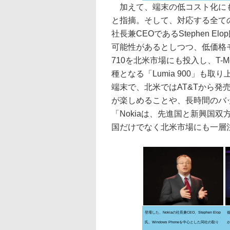
加えて、端末の低コスト化にも
と指摘。そして、対応する全ての端末
社長兼CEOであるStephen 
可能性があるとしつつ、低価格モデル
710を北米市場にも投入し、T-
種となる「Lumia 900」も取り
端末で、北米ではAT&Tから発
が楽しめることや、長時間のバ
「Nokiaは、先進国と新興国
国だけでなく北米市場にも一層
登壇した、Nokiaの社長兼CEO、Stephen Elop
低
氏。Windows Phoneを中心とした同社の取り