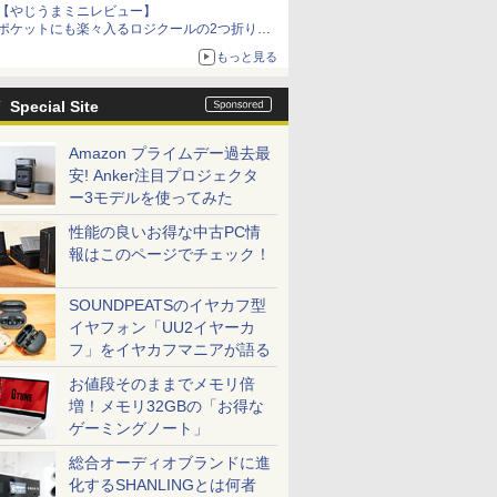
【やじうまミニレビュー】
ポケットにも楽々入るロジクールの2つ折りマ
ウス「Mobi Fold」。その気になるギミックと
もっと見る
は？
Special Site
Amazon プライムデー過去最
安! Anker注目プロジェクタ
ー3モデルを使ってみた
性能の良いお得な中古PC情
報はこのページでチェック！
SOUNDPEATSのイヤカフ型
イヤフォン「UU2イヤーカ
フ」をイヤカフマニアが語る
お値段そのままでメモリ倍
増！メモリ32GBの「お得な
ゲーミングノート」
総合オーディオブランドに進
化するSHANLINGとは何者