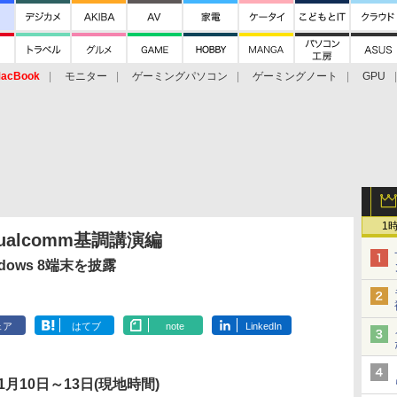
acBook
モニター
ゲーミングパソコン
ゲーミングノート
GPU
1
ualcomm基調講演編
ndows 8端末を披露
ェア
はてブ
note
LinkedIn
1月10日～13日(現地時間)