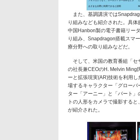
フォンだけでなく、ホームシアター分野などさ
と
まざまな分野に利用できると説明
また、基調講演ではSnapdr
り組みなども紹介された。具体的には
中国Hanbon製の電子書籍リー
り組み、Snapdragon搭載
療分野への取り組みなどだ。
そして、米国の教育番組「セサミス
の社長兼CEOのH. Melvin
ーと拡張現実(AR)技術を利用
場するキャラクター「グローバ
ター「アーニー」と「バート」
トの人形をカメラで撮影すると
が紹介された。