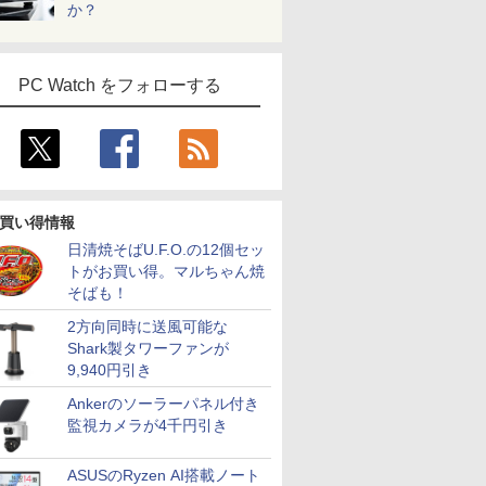
か？
PC Watch をフォローする
買い得情報
日清焼そばU.F.O.の12個セッ
トがお買い得。マルちゃん焼
そばも！
2方向同時に送風可能な
Shark製タワーファンが
9,940円引き
Ankerのソーラーパネル付き
監視カメラが4千円引き
ASUSのRyzen AI搭載ノート