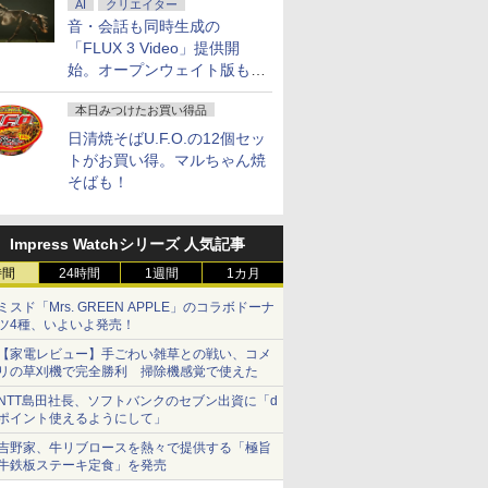
AI
クリエイター
音・会話も同時生成の
「FLUX 3 Video」提供開
始。オープンウェイト版も計
画
本日みつけたお買い得品
日清焼そばU.F.O.の12個セッ
トがお買い得。マルちゃん焼
そばも！
Impress Watchシリーズ 人気記事
時間
24時間
1週間
1カ月
ミスド「Mrs. GREEN APPLE」のコラボドーナ
ツ4種、いよいよ発売！
【家電レビュー】手ごわい雑草との戦い、コメ
リの草刈機で完全勝利 掃除機感覚で使えた
NTT島田社長、ソフトバンクのセブン出資に「d
ポイント使えるようにして」
吉野家、牛リブロースを熱々で提供する「極旨
牛鉄板ステーキ定食」を発売