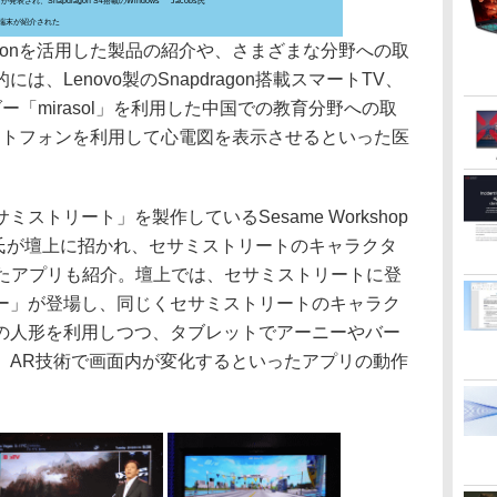
が発表され、Snapdragon S4搭載のWindows
Jacobs氏
8端末が紹介された
agonを活用した製品の紹介や、さまざまな分野への取
、Lenovo製のSnapdragon搭載スマートTV、
ダー「mirasol」を利用した中国での教育分野への取
スマートフォンを利用して心電図を表示させるといった医
トリート」を製作しているSesame Workshop
 Ming氏が壇上に招かれ、セサミストリートのキャラクタ
したアプリも紹介。壇上では、セサミストリートに登
ー」が登場し、同じくセサミストリートのキャラク
の人形を利用しつつ、タブレットでアーニーやバー
、AR技術で画面内が変化するといったアプリの動作