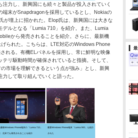
注力し、新興国にも続々と製品が投入されていく
がSnapdragonを採用しているとし、Nokiaの
Elop氏が壇上に招かれた。Elop氏は、新興国には大きな
となる「Lumia 710」を紹介。また、Lumia
Mobileから発売されることを紹介。さらに、最新機
上げられた。こちらは、LTE対応のWindows Phone
最
売される。有機ELパネルを採用し、常に鮮明な映像
ッテリ駆動時間が確保されていると指摘。そして、
双方の市場を理解できるという点が強み」とし、新興
注力して取り組んでいくと語った。
価格Windows Phone端末の「Lumia 710」
最新Windows Phone端末「Lumia 900」も紹介
が、北米でも発売されることを紹介
された