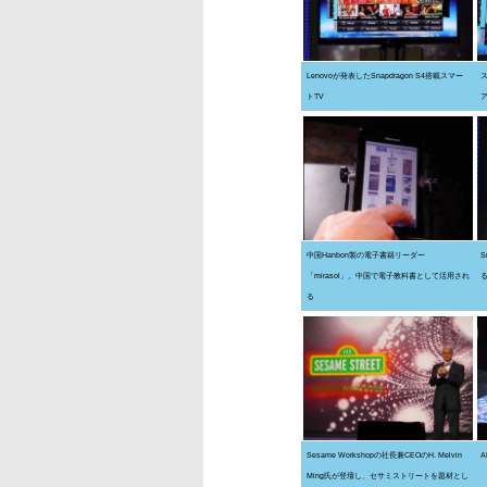
Lenovoが発表したSnapdragon S4搭載スマー
トTV
ア
中国Hanbon製の電子書籍リーダー
S
「mirasol」。中国で電子教科書として活用され
る
る
Sesame Workshopの社長兼CEOのH. Melvin
Ming氏が登壇し、セサミストリートを題材とし