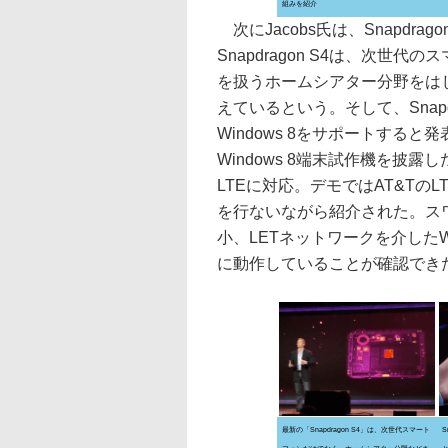
組みを紹介
次にJacobs氏は、Snapdrag
Snapdragon S4は、次
を扱うホームシアター分野をは
えているという。そして、Snapd
Windows 8をサポートすると発表
Windows 8端末試作機を披
LTEに対応。デモではAT&Tの
を行ないながら紹介された。ス
小、LETネットワークを介した
に動作していることが確認でき
最新の「Snapdragon S4」は、次世代スマート
S