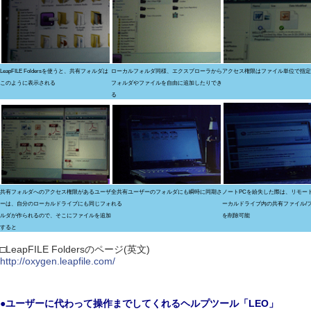
LeapFILE Foldersを使うと、共有フォルダは
ローカルフォルダ同様、エクスプローラから
アクセス権限はファイル単位で指定
このように表示される
フォルダやファイルを自由に追加したりでき
る
共有フォルダへのアクセス権限があるユーザ
全共有ユーザーのフォルダにも瞬時に同期さ
ノートPCを紛失した際は、リモー
ーは、自分のローカルドライブにも同じフォ
れる
ーカルドライブ内の共有ファイル/
ルダが作られるので、そこにファイルを追加
を削除可能
すると
□LeapFILE Foldersのページ(英文)
http://oxygen.leapfile.com/
●ユーザーに代わって操作までしてくれるヘルプツール「LEO」