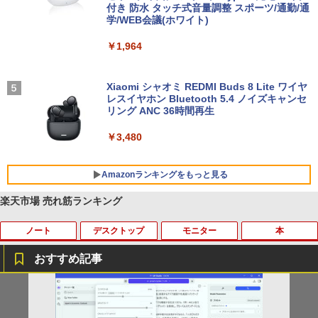
付き 防水 タッチ式音量調整 スポーツ/通勤/通
学/WEB会議(ホワイト)
￥1,964
Xiaomi シャオミ REDMI Buds 8 Lite ワイヤ
レスイヤホン Bluetooth 5.4 ノイズキャンセ
リング ANC 36時間再生
￥3,480
Amazonランキングをもっと見る
楽天市場 売れ筋ランキング
ノート
デスクトップ
モニター
本
BRUCE WAYNE feat. Flo Milli, ATL Jacob
by Amazon 天然水 ラベルレス 500ml ×24本
薬屋のひとりごと 17巻 (デジタル版ビッグガ
[Explicit]
富士山の天然水 バナジウム含有 水 ミネラル
ンガンコミックス)
ウォーター ペットボトル 静岡県産 500ミリリ
おすすめ記事
ットル (Smart Basic)
￥250
￥770
超得5,000円OFF&P10倍｜高性能Core i5
中古パソコン 一体型 富士通 ESPRIMO F
【エントリーで最大全額ポイント還元｜
おいしい！イラストレッスン クレパス
1
1
1
1
￥1,380
第10世代｜新生活応援 豪華特典付き｜最
H52/S FMVF52SW Windows10 Celeron
8/11まで】 PHILIPS｜フィリップス USB
で描きました [ momo ]
大180日保証｜中古ノートパソコン Wind
1005M 1.90GHz メモリ4GB 1TB 21.5イ
-C接続 PCモニター ブラック 24E1N130