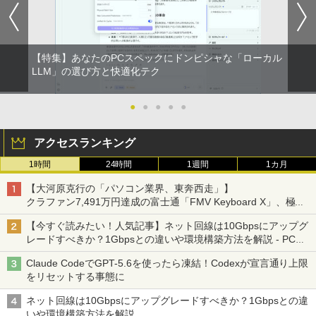
BRUCE WAYNE feat. Flo Milli, ATL Jacob
ONE PIECE モノクロ版 115 (ジャンプコミッ
ows11 office付き ｜中古ノートパソコン
ンチ Office付き DVD Webカメラ 無線L
0A/11 [23.8型 /フルHD(1920×1080) /ワ
￥1,518
[Explicit]
クスDIGITAL)
【Amazon.co.jp限定】 い・ろ・は・す 2L P
15.6 テンキー付き｜中古ノートパソコン
AN 3ヶ月保証 wd2685 中古
イド /100Hz]
ET ラベルレス ×8本
第10世代｜ノートパソコン｜PC｜中古パ
ソコン｜パソコン｜中古PC
￥250
￥594
￥15,800
￥19,620
￥1,112
【特集】あなたのPCスペックにドンピシャな「ローカル
￥39,800
80代になるとたいていボケるか死ぬ。70
LLM」の選び方と快適化テク
2
代は神様から与えられた特別な時間 （幻
On My Road (Stadium ver.)
異世界居酒屋「のぶ」(22) (角川コミックス・
冬舎新書） [ 林真理子 ]
【★最大100%ポイント】おまかせ 中古
Philips｜フィリップス 液晶ディスプレ
2
2
エース)
by Amazon 天然水ラベルレス 2L×9本
パソコン Windows XP Core i5 メモリ 4
イ(23.8型/IPS/FullHD 1920×1080/100H
●
●
●
●
●
MS Office 2024 H&B 搭載｜Microsoft S
GB HDD 500GB DVDドライブ搭載 リフ
z/1ms)(ブラック) 24E1N1300A/11
￥250
￥1,034
2
urface Book 2 中古｜中古ノートパソコ
レッシュPC デスクトップ キーボード＆
￥832
￥1,117
アクセスランキング
ン Windows11 Office付 13.5型｜Core i
マウスセット 中古 安心保証 初期設定不
￥19,620
5 第8世代 メモリ 8GB SSD 256GB｜WE
要 液晶モニター ディスプレイ
1時間
24時間
1週間
1カ月
Bカメラ 無線 Wi-Fi 顔認証 USB-C 純正
[9月上旬より発送予定][新品]ちいかわ な
3
キーボード付属 サーフェス サーフェイス
￥16,800
見知らぬ糸
HUNTER×HUNTER モノクロ版 39 (ジャンプ
んか小さくてかわいいやつ (1-8巻 最新
【大河原克行の「パソコン業界、東奔西走」】
ノートパソコン
コミックスDIGITAL)
刊) 全巻セット [入荷予約]
【Amazon.co.jp限定】 伊藤園 磨かれて、澄
フィリップス（ディスプレイ） 221S9A/
3
クラファン7,491万円達成の富士通「FMV Keyboard X」、極限
みきった日本の水 2L 8本 ラベルレス [ ケース
11 [21.5型液晶ディスプレイ/1920×1080/
￥250
の静音化を追求
￥39,800
] [ 水 ] [ ペットボトル ] [ 箱買い ] [ ストック
HDMI、D-Sub/スピーカー：あり/5年間
￥572
￥9,900
【今すぐ読みたい！人気記事】ネット回線は10Gbpsにアップグ
] [ 水分補給 ]
【中古】NEC◆デスクトップパソコン L
フル保証]
3
レードすべきか？1Gbpsとの違いや環境構築方法を解説 - PC
AVIE Desk All-in-one DA370/FAW [ファ
Watch
インホワイト]//【パソコン】
￥998
￥9,880
Claude CodeでGPT-5.6を使ったら凍結！Codexが宣言通り上限
【★最大100%ポイント】【新生活応援・
3
On My Road (Stadium ver.)
スーパーの裏でヤニ吸うふたり 9巻 (デジタル
地球の歩き方 スター・ウォーズ [ 地球
4
をリセットする事態に
2026】【Office 2024 H&B】【WEBカメ
￥17,160
版ビッグガンガンコミックス)
の歩き方編集室 ]
ラ×テンキー】富士通 LIFEBOOK A5510/
by Amazon 炭酸水 ラベルレス 500ml ×24本
￥250
ネット回線は10Gbpsにアップグレードすべきか？1Gbpsとの違
Core i5-10210U/メモリ: 8GB/16GB/32G
【IPSパネル/フレームレス】 液晶モニタ
強炭酸水 ペットボトル 500ミリリットル (Sm
￥810
￥2,750
4
いや環境構築方法を解説
B/SSD:256GB/512GB/1TB/Wi-fi/Blueto