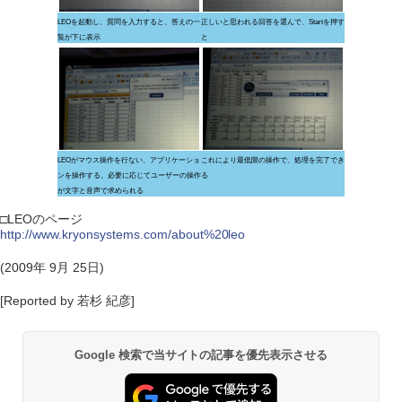
LEOを起動し、質問を入力すると、答えの一
正しいと思われる回答を選んで、Startを押す
覧が下に表示
と
LEOがマウス操作を行ない、アプリケーショ
これにより最低限の操作で、処理を完了でき
ンを操作する。必要に応じてユーザーの操作
る
が文字と音声で求められる
□LEOのページ
http://www.kryonsystems.com/about%20leo
(2009年 9月 25日)
[Reported by 若杉 紀彦]
Google 検索で当サイトの記事を優先表示させる