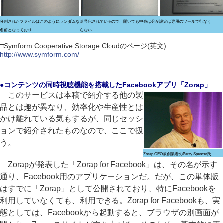
分割されたファイルはこのようにランダムな
暗号化されているので、開いても中身は分か
設定は専用のツールで行なう
名前となっており
らない
□Symform Cooperative Storage Cloudのページ(英文)
http://www.symform.com/
●コンテンツの同時視聴機能を搭載したFacebookアプリ「Zorap」
このサービスは本稿で紹介する他の製
品とは趣が異なり、効率化や生産性とは
かけ離れている気もするが、同じセッシ
ョンで紹介されたものなので、ここで扱
う。
Zorap CEO兼創業者のBarry Spencer氏
Zorapが発表した「Zorap for Facebook」は、その名が示す
通り、Facebook用のアプリケーションだ。だが、この単体版
はすでに「Zorap」として公開されており、特にFacebookを
利用していなくても、利用できる。Zorap for Facebookも、実
態としては、Facebookから起動すると、ブラウザの別画面が