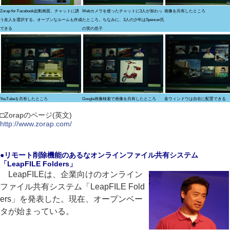
Zorap for Facebook起動画面。チャットに誘
Webカメラを使ったチャットに3人が加わっ
画像を共有したところ
う友人を選択する。オープンなルームも作成
たところ。ちなみに、3人の少年はSpencer氏
できる
の実の息子
YouTubeを共有したところ
Google画像検索で画像を共有したところ
各ウィンドウは自在に配置できる
□Zorapのページ(英文)
http://www.zorap.com/
●リモート削除機能のあるなオンラインファイル共有システム
「LeapFILE Folders」
LeapFILEは、企業向けのオンライン
ファイル共有システム「LeapFILE Fold
ers」を発表した。現在、オープンベー
タが始まっている。