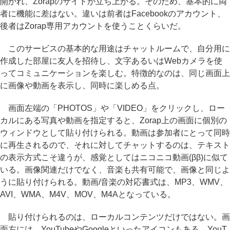
開かれ、Zorapのサイトが立ち上がる。そのため、基本的に両
者に機能に差はない。違いは前者はFacebookのアカウント、
後者はZorap専用アカウントを使うことくらいだ。
このサービスの基本的な用途はチャットルームで、自分用に
作成した部屋に友人を招待し、文字あるいはWebカメラを使
ってコミュニケーションを楽しむ。特徴的なのは、同じ画面上
に画像や動画を表示し、同時に楽しめる点。
画面左端の「PHOTOS」や「VIDEO」をクリックし、ロー
カルにある写真や動画を指定すると、Zorap上の画面に個別の
ウィンドウとして貼り付けられる。動画は参加者にとって同時
に再生されるので、それに対してチャットするのは、テキスト
の表示方式こそ違うが、感覚としてはニコニコ動画(ββ)に似て
いる。画像関連だけでなく、音楽も共有可能で、画像と同じよ
うに貼り付けられる。動画/音楽の対応書式は、MP3、WMV、
AVI、WMA、M4V、MOV、M4Aとなっている。
貼り付けられるのは、ローカルコンテンツだけではない。画
面左には、YouTubeやGoogleといったアイコンもある。YouT