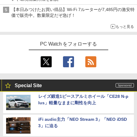
ー 27インチ PS5 対応 フルHD スピーカ
art Basic)
oth/15.6型/HDMI/USB3.2/パソコン 中古
【Windows11】 【超小型】 DELL Opti
ー 内蔵 VESA 対応 リフレッシュレート 1
4
【本日みつけたお買い得品】Wi-Fi 7ルーターが7,485円の激安特
PC 中古ノートパソコン Windows11
Plex 3060 Micro マイクロ MFF 第8世代
00Hz HDMI RGB JAPANNEXT JN-IPS27
￥1,625
価で販売中。数量限定だぞ急げ！
Core i5 8400T/1.70GHz 8GB SSD256G
1FHD 27型 JNIPS271FHD ジャパンネク
￥36,800
B M.2 NVMe Windows11 64bit WPSOff
スト モニター ディスプレイ 液晶 液晶デ
VI/NYL #030 Kis-My-Ft2 [ VI/NYL編集部
5
もっと見る
ice 無線LAN 中古パソコン デスクトップ
ィスプレイ PS3 PS4 Switch
]
パソコン PC 【中古】
￥19,800
￥2,200
中古ノートパソコン Lenovo ThinkPad
PC Watch をフォローする
￥22,500
4
T14 第10世代 Core i5 Windows11 Pro
Office 2024付き メモリ16GB SSD512G
B/1TB選択可 14型 軽量 モバイル ビジネ
ゲーミングモニター 24.5インチ 200Hz /
5
ス 在宅勤務 学生向け
中古パソコン 一体型 富士通 ESPRIMO
165Hz / 144Hz モニター 1ms pcモニタ
5
WF1/B1 FMVWB1F1B Windows11 Cele
ー 1920*1080 FHD HDR パソコン モニタ
￥34,980
ron 3865U 1.8GHz メモリ8GB 2TB 23.8
ー 非光沢 IPS VESA Freesync スピーカ
インチ Office付き DVD Webカメラ 無線
ー内蔵 cocopar HG-245HCW [1+1年保
Special Site
LAN Bluetooth 3ヶ月保証 wd2670 中古
証]
レイズ鍛造1ピースアルミホイール「CE28 N-p
【6,000円クーポンOFF】 ノートパソコ
￥22,800
￥22,999
5
lus」軽量なままに剛性を向上
ン 15.6インチ ノートPC Intel N95 12GB
メモリ 512GB SSD 大容量バッテリー Wi
ndows11 USB3.2 Type-C FHD パソコン
静音 office デスクトップ オフィス pc テ
iFi audio主力「NEO Stream 3」「NEO iDSD
ンキー付 軽量 日本語キーボード BMAX
3」に迫る
X15pro