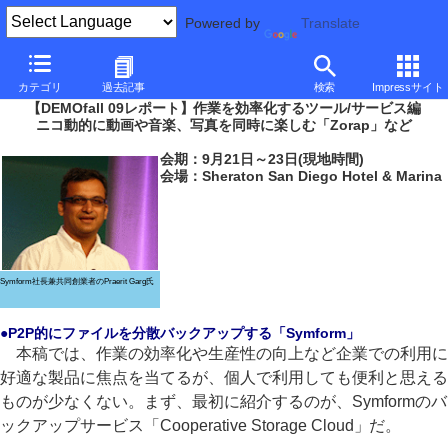
Powered by
Translate
PC Watch
イベント
その他
DEMOfall 09
カテゴリ
過去記事
検索
Impressサイト
【DEMOfall 09レポート】作業を効率化するツール/サービス編
ニコ動的に動画や音楽、写真を同時に楽しむ「Zorap」など
会期：9月21日～23日(現地時間)
会場：Sheraton San Diego Hotel & Marina
Symform社長兼共同創業者のPraerit Garg氏
●P2P的にファイルを分散バックアップする「Symform」
本稿では、作業の効率化や生産性の向上など企業での利用に
好適な製品に焦点を当てるが、個人で利用しても便利と思える
ものが少なくない。まず、最初に紹介するのが、Symformのバ
ックアップサービス「Cooperative Storage Cloud」だ。