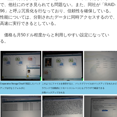
で、他社にのぞき見られても問題ない。また、同社が「RAID-
96」と呼ぶ冗長化を行なっており、信頼性を確保している。
性能については、分割されたデータに同時アクセスするので、
高速に実行できるとしている。
価格も月50ドル程度からと利用しやすい設定になってい
る。
Cooperative Storage Cloudで指定したバック
このようにファイルを保存すると、バックグ
ファイルがバックアップされたかど
アップを行なうフォルダに
ラウンドで自動的にリモートストレージにも
ブラウザで確認できる
分割バックアップされる